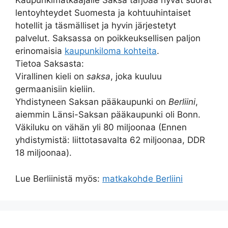
Kaupunkimatkaajalle Saksa tarjoaa hyvät suorat
lentoyhteydet Suomesta ja kohtuuhintaiset
hotellit ja täsmälliset ja hyvin järjestetyt
palvelut. Saksassa on poikkeuksellisen paljon
erinomaisia
kaupunkiloma kohteita
.
Tietoa Saksasta:
Virallinen kieli on
saksa
, joka kuuluu
germaanisiin kieliin.
Yhdistyneen Saksan pääkaupunki on
Berliini
,
aiemmin Länsi-Saksan pääkaupunki oli Bonn.
Väkiluku on vähän yli 80 miljoonaa (Ennen
yhdistymistä: liittotasavalta 62 miljoonaa, DDR
18 miljoonaa).
Lue Berliinistä myös:
matkakohde Berliini