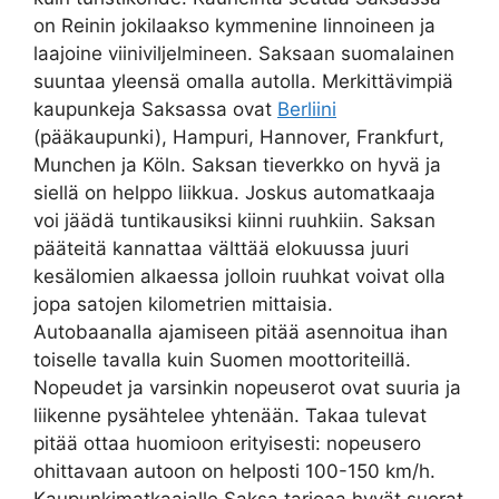
on Reinin jokilaakso kymmenine linnoineen ja
laajoine viiniviljelmineen. Saksaan suomalainen
suuntaa yleensä omalla autolla. Merkittävimpiä
kaupunkeja Saksassa ovat
Berliini
(pääkaupunki), Hampuri, Hannover, Frankfurt,
Munchen ja Köln. Saksan tieverkko on hyvä ja
siellä on helppo liikkua. Joskus automatkaaja
voi jäädä tuntikausiksi kiinni ruuhkiin. Saksan
pääteitä kannattaa välttää elokuussa juuri
kesälomien alkaessa jolloin ruuhkat voivat olla
jopa satojen kilometrien mittaisia.
Autobaanalla ajamiseen pitää asennoitua ihan
toiselle tavalla kuin Suomen moottoriteillä.
Nopeudet ja varsinkin nopeuserot ovat suuria ja
liikenne pysähtelee yhtenään. Takaa tulevat
pitää ottaa huomioon erityisesti: nopeusero
ohittavaan autoon on helposti 100-150 km/h.