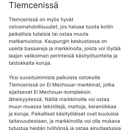
Tlemcenissä
Tlemcenissä on myös hyvät
ostosmahdollisuudet, jos haluaa tuoda kotiin
paikallisia tuliaisia tai ostaa muuta
matkamuistoa. Kaupungin keskustassa on
useita basaareja ja markkinoita, joista voi löytää
laajan valikoiman perinteisiä käsityötuotteita ja
taidokkaita koruja.
Yksi suosituimmista paikoista ostoksille
Tlemcenissä on El Mechouar-markkinat, jotka
sijaitsevat El Mechouar-kompleksin
läheisyydessä. Näillä markkinoilla voi ostaa
muun muassa tekstiilejä, mattoja, keramiikkaa
ja koruja. Paikalliset käsityöläiset ovat kuuluisia
taitavuudestaan, ja markkinoilla voi olla mukava
tutustua heidän työhönsä ja ostaa ainutlaatuisia