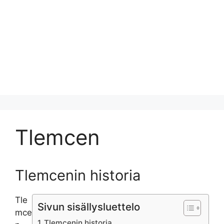
Tlemcen
Tlemcenin historia
Tle
Sivun sisällysluettelo
mce
Tlemcenin historia