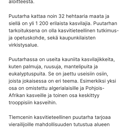
aloitteesta.
Puutarha kattaa noin 32 hehtaaria maata ja
siellä on yli 1 200 erilaista kasvilajia. Puutarhan
tarkoituksena on olla kasvitieteellinen tutkimus-
ja opetuskohde, sekä kaupunkilaisten
virkistysalue.
Puutarhassa on useita kauniita kasvilajikkeita,
kuten palmuja, ruusuja, mantelipuita ja
eukalyptuspuita. Se on jaettu useisiin osiin,
joista jokaisessa on eri teema. Esimerkiksi yksi
osa on omistettu algerialaisille ja Pohjois-
Afrikan kasveille ja toinen osa keskittyy
trooppisiin kasveihin.
Tlemcenin kasvitieteellinen puutarha tarjoaa
vierailijoille mahdollisuuden tutustua alueen