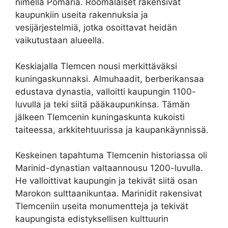
nimellä Pomaria. Roomalaiset rakensivat
kaupunkiin useita rakennuksia ja
vesijärjestelmiä, jotka osoittavat heidän
vaikutustaan alueella.
Keskiajalla Tlemcen nousi merkittäväksi
kuningaskunnaksi. Almuhaadit, berberikansaa
edustava dynastia, valloitti kaupungin 1100-
luvulla ja teki siitä pääkaupunkinsa. Tämän
jälkeen Tlemcenin kuningaskunta kukoisti
taiteessa, arkkitehtuurissa ja kaupankäynnissä.
Keskeinen tapahtuma Tlemcenin historiassa oli
Marinid-dynastian valtaannousu 1200-luvulla.
He valloittivat kaupungin ja tekivät siitä osan
Marokon sulttaanikuntaa. Marinidit rakensivat
Tlemceniin useita monumentteja ja tekivät
kaupungista edistyksellisen kulttuurin