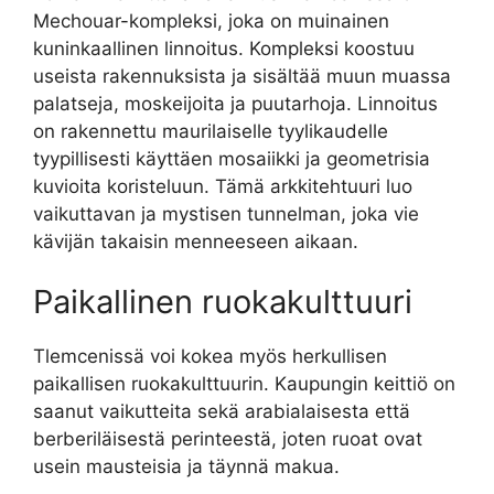
Mechouar-kompleksi, joka on muinainen
kuninkaallinen linnoitus. Kompleksi koostuu
useista rakennuksista ja sisältää muun muassa
palatseja, moskeijoita ja puutarhoja. Linnoitus
on rakennettu maurilaiselle tyylikaudelle
tyypillisesti käyttäen mosaiikki ja geometrisia
kuvioita koristeluun. Tämä arkkitehtuuri luo
vaikuttavan ja mystisen tunnelman, joka vie
kävijän takaisin menneeseen aikaan.
Paikallinen ruokakulttuuri
Tlemcenissä voi kokea myös herkullisen
paikallisen ruokakulttuurin. Kaupungin keittiö on
saanut vaikutteita sekä arabialaisesta että
berberiläisestä perinteestä, joten ruoat ovat
usein mausteisia ja täynnä makua.