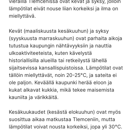
vierailla Tlemcenissä ovat kevät ja syksy, jolloin
lämpötilat eivät nouse liian korkeiksi ja ilma on
miellyttävä.
Kevät (maaliskuusta kesäkuuhun) ja syksy
(syyskuusta marraskuuhun) ovat parhaita aikoja
tutustua kaupungin nähtävyyksiin ja nauttia
ulkoaktiviteeteista, kuten kävelystä
historiallisilla alueilla tai retkeilystä lähellä
sijaitsevissa kansallispuistoissa. Lämpötilat ovat
tällöin miellyttävät, noin 20-25°C, ja sateita ei
ole paljon. Keväällä kaupunki herää eloon ja
kukat alkavat kukkia, mikä tekee maisemista
kauniita ja värikkäitä.
Kesäkuukaudet (kesästä elokuuhun) ovat myös
suosittua aikaa matkustaa Tlemceniin, mutta
lämpötilat voivat nousta korkeiksi, jopa yli 30°C.