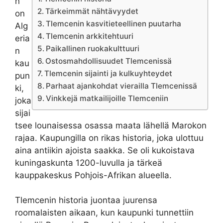
n
Tärkeimmät nähtävyydet
on
Tlemcenin kasvitieteellinen puutarha
Alg
Tlemcenin arkkitehtuuri
eria
Paikallinen ruokakulttuuri
n
Ostosmahdollisuudet Tlemcenissä
kau
Tlemcenin sijainti ja kulkuyhteydet
pun
Parhaat ajankohdat vierailla Tlemcenissä
ki,
Vinkkejä matkailijoille Tlemceniin
joka
sijai
tsee lounaisessa osassa maata lähellä Marokon
rajaa. Kaupungilla on rikas historia, joka ulottuu
aina antiikin ajoista saakka. Se oli kukoistava
kuningaskunta 1200-luvulla ja tärkeä
kauppakeskus Pohjois-Afrikan alueella.
Tlemcenin historia juontaa juurensa
roomalaisten aikaan, kun kaupunki tunnettiin