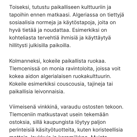
Toiseksi, tutustu paikalliseen kulttuuriin ja
tapoihin ennen matkaasi. Algeriassa on tiettyjä
sosiaalisia normeja ja käytöstapoja, joita on
hyvä tietää ja noudattaa. Esimerkiksi on
kohteliasta tervehtiä ihmisiä ja käyttäytyä
hillitysti julkisilla paikoilla.
Kolmanneksi, kokeile paikallista ruokaa.
Tlemcenissä on monia ravintoloita, joissa voit
kokea aidon algerialaisen ruokakulttuurin.
Kokeile esimerkiksi couscousia, tajineja tai
paikallisia leivonnaisia.
Viimeisenä vinkkinä, varaudu ostosten tekoon.
Tlemceniin matkustavat usein tekemään
ostoksia, sillä kaupungista löytyy paljon
perinteisiä käsityötuotteita, kuten koristeellisia