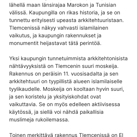
lähellä maan länsirajaa Marokon ja Tunisian
välissä. Kaupungilla on rikas historia, ja se on
tunnettu erityisesti upeasta arkkitehtuuristaan.
Tlemcenissä näkyy vahvasti islamilainen
vaikutus, ja kaupungin rakennukset ja
monumentit heijastavat tätä perintöä.
Yksi kaupungin tunnetuimmista arkkitehtonisista
nähtävyyksistä on Tlemcenin suuri moskeija.
Rakennus on peräisin 11. vuosisadalta ja sen
arkkitehtuuri on tyypillistä alueen islamilaiselle
tyylikaudelle. Moskeija on kooltaan hyvin suuri,
ja sen koristelu ja yksityiskohdat ovat
vaikuttavia. Se on myös edelleen aktiivisessa
käytössä, ja siellä voi nähdä paikallisia
muslimeja rukoilemassa.
Toinen merkittävä rakennus Tlemcenissä on El