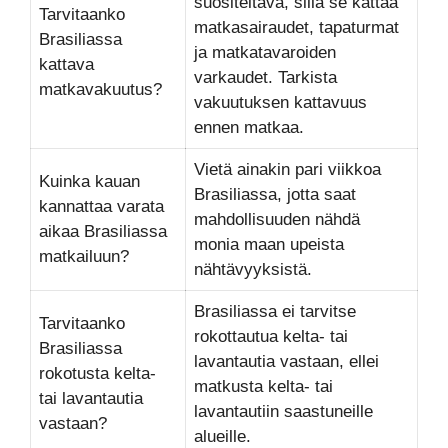
suositeltava, sillä se kattaa
Tarvitaanko
matkasairaudet, tapaturmat
Brasiliassa
ja matkatavaroiden
kattava
varkaudet. Tarkista
matkavakuutus?
vakuutuksen kattavuus
ennen matkaa.
Vietä ainakin pari viikkoa
Kuinka kauan
Brasiliassa, jotta saat
kannattaa varata
mahdollisuuden nähdä
aikaa Brasiliassa
monia maan upeista
matkailuun?
nähtävyyksistä.
Brasiliassa ei tarvitse
Tarvitaanko
rokottautua kelta- tai
Brasiliassa
lavantautia vastaan, ellei
rokotusta kelta-
matkusta kelta- tai
tai lavantautia
lavantautiin saastuneille
vastaan?
alueille.