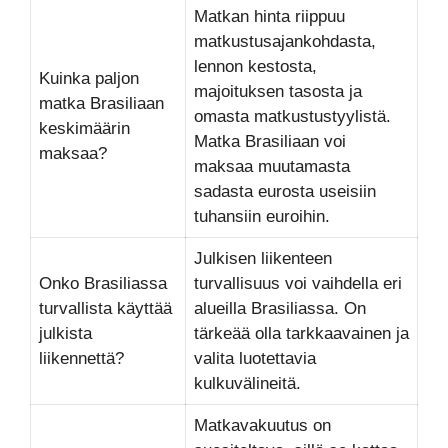
Matkan hinta riippuu
matkustusajankohdasta,
lennon kestosta,
Kuinka paljon
majoituksen tasosta ja
matka Brasiliaan
omasta matkustustyylistä.
keskimäärin
Matka Brasiliaan voi
maksaa?
maksaa muutamasta
sadasta eurosta useisiin
tuhansiin euroihin.
Julkisen liikenteen
Onko Brasiliassa
turvallisuus voi vaihdella eri
turvallista käyttää
alueilla Brasiliassa. On
julkista
tärkeää olla tarkkaavainen ja
liikennettä?
valita luotettavia
kulkuvälineitä.
Matkavakuutus on