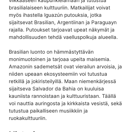
vilkkaaseen kaupunkielämään ja tutustua
brasilialaiseen kulttuuriin. Matkailijat voivat
myös ihastella Iguazún putouksia, jotka
sijaitsevat Brasilian, Argentiinan ja Paraguayn
rajalla. Putoukset tarjoavat upeat näkymät ja
mahdollisuuden tehdä vaelluspolkuja alueella.
Brasilian luonto on hämmästyttävän
monimuotoinen ja tarjoaa upeita maisemia.
Amazonin sademetsät ovat vierailun arvoisia, ja
niiden upeaan ekosysteemiin voi tutustua
retkillä ja jokiristeilyillä. Maan niemenkärjessä
sijaitseva Salvador da Bahia on kuuluisa
kauniista rannoistaan ja kulttuuristaan. Täällä
voi nauttia auringosta ja kirkkaista vesistä, sekä
tutustua paikalliseen musiikkiin ja
ruokakulttuuriin.