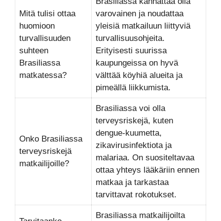
Brasiliassa kannattaa olla
Mitä tulisi ottaa
varovainen ja noudattaa
huomioon
yleisiä matkailuun liittyviä
turvallisuuden
turvallisuusohjeita.
suhteen
Erityisesti suurissa
Brasiliassa
kaupungeissa on hyvä
matkatessa?
välttää köyhiä alueita ja
pimeällä liikkumista.
Brasiliassa voi olla
terveysriskejä, kuten
dengue-kuumetta,
Onko Brasiliassa
zikavirusinfektiota ja
terveysriskejä
malariaa. On suositeltavaa
matkailijoille?
ottaa yhteys lääkäriin ennen
matkaa ja tarkastaa
tarvittavat rokotukset.
Brasiliassa matkailijoilta