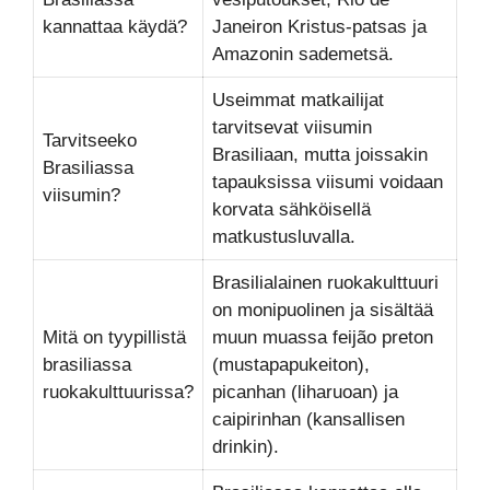
kannattaa käydä?
Janeiron Kristus-patsas ja
Amazonin sademetsä.
Useimmat matkailijat
tarvitsevat viisumin
Tarvitseeko
Brasiliaan, mutta joissakin
Brasiliassa
tapauksissa viisumi voidaan
viisumin?
korvata sähköisellä
matkustusluvalla.
Brasilialainen ruokakulttuuri
on monipuolinen ja sisältää
Mitä on tyypillistä
muun muassa feijão preton
brasiliassa
(mustapapukeiton),
ruokakulttuurissa?
picanhan (liharuoan) ja
caipirinhan (kansallisen
drinkin).