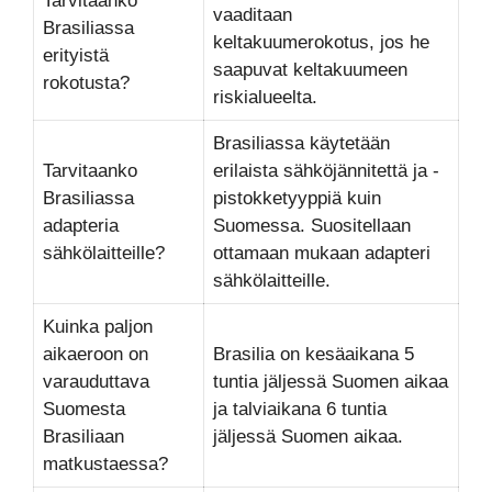
Tarvitaanko
vaaditaan
Brasiliassa
keltakuumerokotus, jos he
erityistä
saapuvat keltakuumeen
rokotusta?
riskialueelta.
Brasiliassa käytetään
Tarvitaanko
erilaista sähköjännitettä ja -
Brasiliassa
pistokketyyppiä kuin
adapteria
Suomessa. Suositellaan
sähkölaitteille?
ottamaan mukaan adapteri
sähkölaitteille.
Kuinka paljon
aikaeroon on
Brasilia on kesäaikana 5
varauduttava
tuntia jäljessä Suomen aikaa
Suomesta
ja talviaikana 6 tuntia
Brasiliaan
jäljessä Suomen aikaa.
matkustaessa?