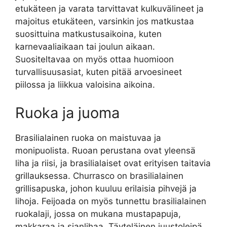
etukäteen ja varata tarvittavat kulkuvälineet ja
majoitus etukäteen, varsinkin jos matkustaa
suosittuina matkustusaikoina, kuten
karnevaaliaikaan tai joulun aikaan.
Suositeltavaa on myös ottaa huomioon
turvallisuusasiat, kuten pitää arvoesineet
piilossa ja liikkua valoisina aikoina.
Ruoka ja juoma
Brasilialainen ruoka on maistuvaa ja
monipuolista. Ruoan perustana ovat yleensä
liha ja riisi, ja brasilialaiset ovat erityisen taitavia
grillauksessa. Churrasco on brasilialainen
grillisapuska, johon kuuluu erilaisia pihvejä ja
lihoja. Feijoada on myös tunnettu brasilialainen
ruokalaji, jossa on mukana mustapapuja,
makkaraa ja sianlihaa. Täyteläinen juustoleipä,