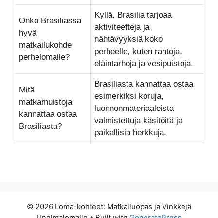
Kyllä, Brasilia tarjoaa
Onko Brasiliassa
aktiviteetteja ja
hyvä
nähtävyyksiä koko
matkailukohde
perheelle, kuten rantoja,
perhelomalle?
eläintarhoja ja vesipuistoja.
Brasiliasta kannattaa ostaa
Mitä
esimerkiksi koruja,
matkamuistoja
luonnonmateriaaleista
kannattaa ostaa
valmistettuja käsitöitä ja
Brasiliasta?
paikallisia herkkuja.
© 2026 Loma-kohteet: Matkailuopas ja Vinkkejä
Unelmalomalle
• Built with
GeneratePress