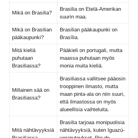
Brasilia on Etelä-Amerikan
Mikä on Brasilia?
suurin maa.
Mikä on Brasilian
Brasilian pääkaupunki on
pääkaupunki?
Brasília.
Mitä kieliä
Pääkieli on portugali, mutta
puhutaan
maassa puhutaan myös
Brasiliassa?
monia muita kieliä.
Brasiliassa vallitsee pääosin
trooppinen ilmasto, mutta
Millainen sää on
maan pinta-ala on niin suuri,
Brasiliassa?
että ilmastossa on myös
alueellisia vaihteluita.
Brasilia tarjoaa monipuolisia
Mitä nähtävyyksiä
nähtävyyksiä, kuten Iguazú-
Brasiliassa
vesiputoukset, Rio de