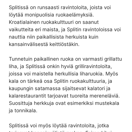
Splitissä on runsaasti ravintoloita, joista voi
löytää monipuolisia ruokaelämyksiä.
Kroatialainen ruokakulttuuri on saanut
vaikutteita eri maista, ja Splitin ravintoloissa voi
nauttia niin paikallisista herkuista kuin
kansainvälisestä keittiöstäkin.
Tunnetuin paikallinen ruoka on varmasti grillattu
liha, ja Splitissä onkin hyviä grilliravintoloita,
joissa voi maistella herkullisia liharuokia. Myös
kala on tärkeä osa Splitin ruokakulttuuria, ja
kaupungin satamassa sijaitsevat kalatori ja
kalarestaurantit tarjoavat tuoreita mereneläviä.
Suosittuja herkkuja ovat esimerkiksi mustekala
ja tonnikala.
Splitissä voi myös löytää ravintoloita, jotka