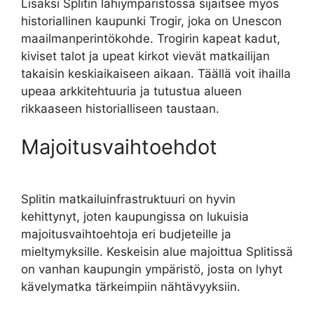
Lisäksi Splitin lähiympäristössä sijaitsee myös
historiallinen kaupunki Trogir, joka on Unescon
maailmanperintökohde. Trogirin kapeat kadut,
kiviset talot ja upeat kirkot vievät matkailijan
takaisin keskiaikaiseen aikaan. Täällä voit ihailla
upeaa arkkitehtuuria ja tutustua alueen
rikkaaseen historialliseen taustaan.
Majoitusvaihtoehdot
Splitin matkailuinfrastruktuuri on hyvin
kehittynyt, joten kaupungissa on lukuisia
majoitusvaihtoehtoja eri budjeteille ja
mieltymyksille. Keskeisin alue majoittua Splitissä
on vanhan kaupungin ympäristö, josta on lyhyt
kävelymatka tärkeimpiin nähtävyyksiin.