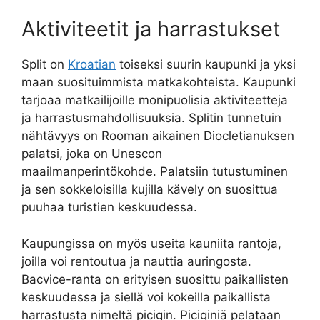
Aktiviteetit ja harrastukset
Split on
Kroatian
toiseksi suurin kaupunki ja yksi
maan suosituimmista matkakohteista. Kaupunki
tarjoaa matkailijoille monipuolisia aktiviteetteja
ja harrastusmahdollisuuksia. Splitin tunnetuin
nähtävyys on Rooman aikainen Diocletianuksen
palatsi, joka on Unescon
maailmanperintökohde. Palatsiin tutustuminen
ja sen sokkeloisilla kujilla kävely on suosittua
puuhaa turistien keskuudessa.
Kaupungissa on myös useita kauniita rantoja,
joilla voi rentoutua ja nauttia auringosta.
Bacvice-ranta on erityisen suosittu paikallisten
keskuudessa ja siellä voi kokeilla paikallista
harrastusta nimeltä picigin. Piciginiä pelataan