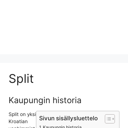
Split
Kaupungin historia
Split on yksi
Sivun sisällysluettelo
Kroatian
Kaupungin historia