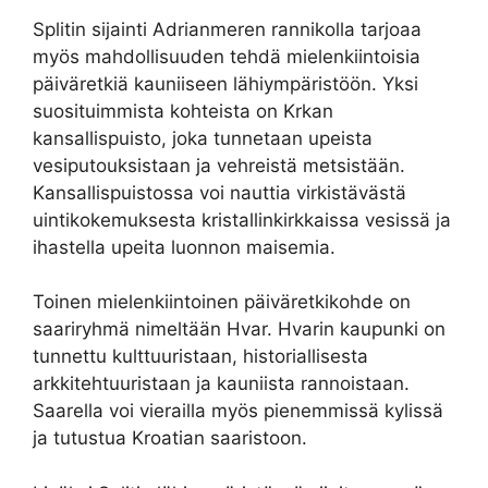
Splitin sijainti Adrianmeren rannikolla tarjoaa
myös mahdollisuuden tehdä mielenkiintoisia
päiväretkiä kauniiseen lähiympäristöön. Yksi
suosituimmista kohteista on Krkan
kansallispuisto, joka tunnetaan upeista
vesiputouksistaan ja vehreistä metsistään.
Kansallispuistossa voi nauttia virkistävästä
uintikokemuksesta kristallinkirkkaissa vesissä ja
ihastella upeita luonnon maisemia.
Toinen mielenkiintoinen päiväretkikohde on
saariryhmä nimeltään Hvar. Hvarin kaupunki on
tunnettu kulttuuristaan, historiallisesta
arkkitehtuuristaan ja kauniista rannoistaan.
Saarella voi vierailla myös pienemmissä kylissä
ja tutustua Kroatian saaristoon.