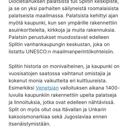
Diocletianuksen palatsista tuli Splitin keskipiste,
ja se on yksi parhaiten säilyneistä roomalaisista
palatseista maailmassa. Palatsista kehittyi ajan
myötä kaupunki, kun sen ympärille rakennettiin
asuinkortteleita, kirkkoja ja muita rakennuksia.
Palatsin perustukset muodostavat edelleen
Splitin vanhankaupungin keskustan, joka on
listattu UNESCO:n maailmanperintökohteisiin.
Splitin historia on monivaiheinen, ja kaupunki on
vuosisatojen saatossa vaihtanut omistajia ja
kokenut monia vaikutteita eri kulttuureista.
Esimerkiksi
Venetsian
valloituksen aikana 1400-
luvulla kaupunkiin rakennettiin upeita palatseja
ja linnoituksia, jotka ovat edelleen nähtävissä.
Split on myös ollut osa Itävallan ja Unkarin
kaksoismonarkiaa sekä Jugoslaviaa ennen
itsenäistymistään.