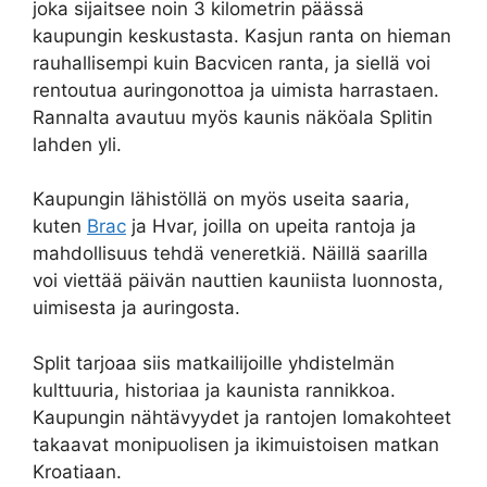
joka sijaitsee noin 3 kilometrin päässä
kaupungin keskustasta. Kasjun ranta on hieman
rauhallisempi kuin Bacvicen ranta, ja siellä voi
rentoutua auringonottoa ja uimista harrastaen.
Rannalta avautuu myös kaunis näköala Splitin
lahden yli.
Kaupungin lähistöllä on myös useita saaria,
kuten
Brac
ja Hvar, joilla on upeita rantoja ja
mahdollisuus tehdä veneretkiä. Näillä saarilla
voi viettää päivän nauttien kauniista luonnosta,
uimisesta ja auringosta.
Split tarjoaa siis matkailijoille yhdistelmän
kulttuuria, historiaa ja kaunista rannikkoa.
Kaupungin nähtävyydet ja rantojen lomakohteet
takaavat monipuolisen ja ikimuistoisen matkan
Kroatiaan.