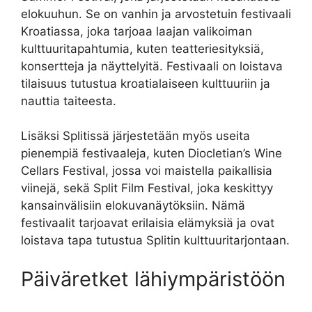
elokuuhun. Se on vanhin ja arvostetuin festivaali
Kroatiassa, joka tarjoaa laajan valikoiman
kulttuuritapahtumia, kuten teatteriesityksiä,
konsertteja ja näyttelyitä. Festivaali on loistava
tilaisuus tutustua kroatialaiseen kulttuuriin ja
nauttia taiteesta.
Lisäksi Splitissä järjestetään myös useita
pienempiä festivaaleja, kuten Diocletian’s Wine
Cellars Festival, jossa voi maistella paikallisia
viinejä, sekä Split Film Festival, joka keskittyy
kansainvälisiin elokuvanäytöksiin. Nämä
festivaalit tarjoavat erilaisia elämyksiä ja ovat
loistava tapa tutustua Splitin kulttuuritarjontaan.
Päiväretket lähiympäristöön