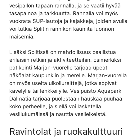
vesipallon tapaan rannalla, ja se vaatii hyvää
tasapainoa ja tarkkuutta. Rannalla voi myös
vuokrata SUP-lautoja ja kajakkeja, joiden avulla
voi tutkia Splitin rannikon kauniita luonnon
maisemia.
Lisäksi Splitissä on mahdollisuus osallistua
erilaisiin retkiin ja aktiviteetteihin. Esimerkiksi
patikointi Marjan-vuorelle tarjoaa upeat
näköalat kaupunkiin ja merelle. Marjan-vuorella
on myös useita ulkoilureittejä, jotka sopivat
kävelylle tai lenkkeilylle. Vesipuisto Aquapark
Dalmatia tarjoaa puolestaan hauskaa puuhaa
koko perheelle, ja siellä voi lasketella
vesiliukumäissä ja nauttia vesileikeistä.
Ravintolat ja ruokakulttuuri