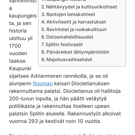
vanhimmist
Nähtävyydet ja kulttuurikohteet
a
Rantojen lomakohteet
kaupungeis
Aktiviteetit ja harrastukset
ta, ja sen
Ravintolat ja ruokakulttuuri
historia
Ostosmahdollisuudet
ulottuu yli
Splitin festivaalit
1700
Päiväretket lähiympäristöön
vuoden
Majoitusvaihtoehdot
taakse.
Kaupunki
sijaitsee Adrianmeren rannikolla, ja se oli
alunperin
Rooman
keisari Diocletianuksen
rakennuttama palatsi. Diocletianus oli hallitsija
200-luvun lopulla, ja hän päätti vetäytyä
politiikasta ja rakennuttaa itselleen upean
palatsin Splitin alueelle. Rakennustyöt alkoivat
vuonna 293 ja kestivät noin 10 vuotta.