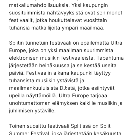
matkailumahdollisuuksia. Yksi kaupungin
suosituimmista nähtävyyksistä ovat sen monet
festivaalit, jotka houkuttelevat vuosittain
tuhansia matkailijoita ympäri maailmaa.
Splitin tunnetuin festivaali on epäilemättä Ultra
Europe, joka on yksi maailman suurimmista
elektronisen musiikin festivaaleista. Tapahtuma
järjestetään heinäkuussa ja se kestää useita
päiviä. Festivaalin aikana kaupunki täyttyy
tuhansista musiikin ystävistä ja
maailmankuuluisista DJ:stä, jotka esiintyvät
upeilla näyttämöillä. Ultra Europe tarjoaa
unohtumattoman elämyksen kaikille musiikin ja
juhlimisen ystäville.
Toinen suosittu festivaali Splitissä on Split
Summer Festival, joka järjestetään kesäkuusta