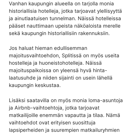
Vanhan kaupungin alueella on tarjolla monia
historiallisia hotelleja, jotka tarjoavat ylellisyyttä
ja ainutlaatuisen tunnelman. Näissä hotelleissa
pääset nauttimaan upeista näköaloista merelle
sekä kaupungin historiallisiin rakennuksiin.
Jos haluat hieman edullisemman
majoitusvaihtoehdon, Splitissä on myös useita
hostelleja ja huoneistohotelleja. Näissä
majoituspaikoissa on yleensä hyvä hinta-
laatusuhde ja niiden sijainti on usein lähellä
kaupungin keskustaa.
Lisäksi saatavilla on myös monia loma-asuntoja
ja Airbnb-vaihtoehtoja, jotka tarjoavat
matkailijoille enemmän vapautta ja tilaa. Nämä
vaihtoehdot ovat erityisen suosittuja
lapsiperheiden ja suurempien matkailuryhmien