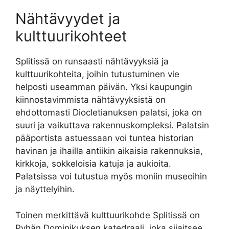
Nähtävyydet ja
kulttuurikohteet
Splitissä on runsaasti nähtävyyksiä ja
kulttuurikohteita, joihin tutustuminen vie
helposti useamman päivän. Yksi kaupungin
kiinnostavimmista nähtävyyksistä on
ehdottomasti Diocletianuksen palatsi, joka on
suuri ja vaikuttava rakennuskompleksi. Palatsin
pääportista astuessaan voi tuntea historian
havinan ja ihailla antiikin aikaisia rakennuksia,
kirkkoja, sokkeloisia katuja ja aukioita.
Palatsissa voi tutustua myös moniin museoihin
ja näyttelyihin.
Toinen merkittävä kulttuurikohde Splitissä on
Pyhän Dominikuksen katedraali, joka sijaitsee