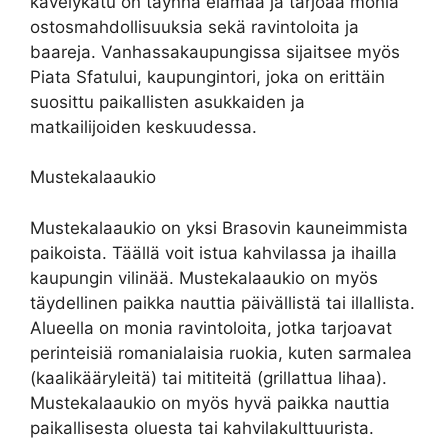
kävelykatu on täynnä elämää ja tarjoaa monia
ostosmahdollisuuksia sekä ravintoloita ja
baareja. Vanhassakaupungissa sijaitsee myös
Piata Sfatului, kaupungintori, joka on erittäin
suosittu paikallisten asukkaiden ja
matkailijoiden keskuudessa.
Mustekalaaukio
Mustekalaaukio on yksi Brasovin kauneimmista
paikoista. Täällä voit istua kahvilassa ja ihailla
kaupungin vilinää. Mustekalaaukio on myös
täydellinen paikka nauttia päivällistä tai illallista.
Alueella on monia ravintoloita, jotka tarjoavat
perinteisiä romanialaisia ruokia, kuten sarmalea
(kaalikääryleitä) tai mititeitä (grillattua lihaa).
Mustekalaaukio on myös hyvä paikka nauttia
paikallisesta oluesta tai kahvilakulttuurista.