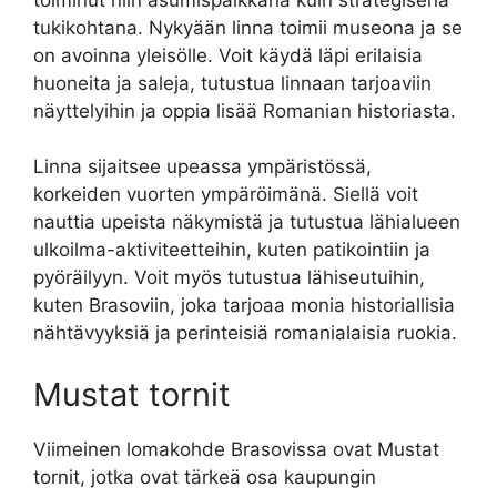
tukikohtana. Nykyään linna toimii museona ja se
on avoinna yleisölle. Voit käydä läpi erilaisia
huoneita ja saleja, tutustua linnaan tarjoaviin
näyttelyihin ja oppia lisää Romanian historiasta.
Linna sijaitsee upeassa ympäristössä,
korkeiden vuorten ympäröimänä. Siellä voit
nauttia upeista näkymistä ja tutustua lähialueen
ulkoilma-aktiviteetteihin, kuten patikointiin ja
pyöräilyyn. Voit myös tutustua lähiseutuihin,
kuten Brasoviin, joka tarjoaa monia historiallisia
nähtävyyksiä ja perinteisiä romanialaisia ruokia.
Mustat tornit
Viimeinen lomakohde Brasovissa ovat Mustat
tornit, jotka ovat tärkeä osa kaupungin