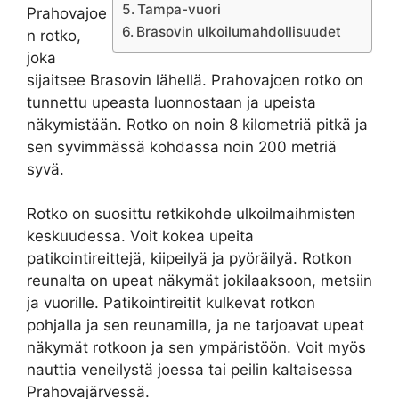
Tampa-vuori
Prahovajoe
Brasovin ulkoilumahdollisuudet
n rotko,
joka
sijaitsee Brasovin lähellä. Prahovajoen rotko on
tunnettu upeasta luonnostaan ja upeista
näkymistään. Rotko on noin 8 kilometriä pitkä ja
sen syvimmässä kohdassa noin 200 metriä
syvä.
Rotko on suosittu retkikohde ulkoilmaihmisten
keskuudessa. Voit kokea upeita
patikointireittejä, kiipeilyä ja pyöräilyä. Rotkon
reunalta on upeat näkymät jokilaaksoon, metsiin
ja vuorille. Patikointireitit kulkevat rotkon
pohjalla ja sen reunamilla, ja ne tarjoavat upeat
näkymät rotkoon ja sen ympäristöön. Voit myös
nauttia veneilystä joessa tai peilin kaltaisessa
Prahovajärvessä.