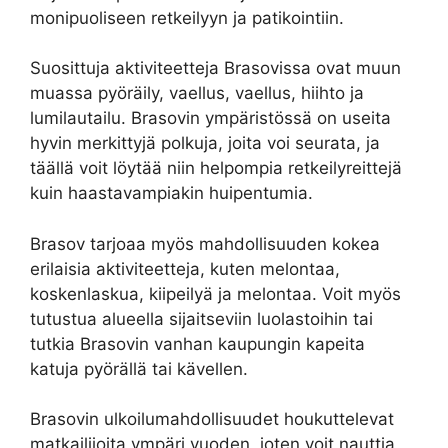
monipuoliseen retkeilyyn ja patikointiin.
Suosittuja aktiviteetteja Brasovissa ovat muun
muassa pyöräily, vaellus, vaellus, hiihto ja
lumilautailu. Brasovin ympäristössä on useita
hyvin merkittyjä polkuja, joita voi seurata, ja
täällä voit löytää niin helpompia retkeilyreittejä
kuin haastavampiakin huipentumia.
Brasov tarjoaa myös mahdollisuuden kokea
erilaisia ​​aktiviteetteja, kuten melontaa,
koskenlaskua, kiipeilyä ja melontaa. Voit myös
tutustua alueella sijaitseviin luolastoihin tai
tutkia Brasovin vanhan kaupungin kapeita
katuja pyörällä tai kävellen.
Brasovin ulkoilumahdollisuudet houkuttelevat
matkailijoita ympäri vuoden, joten voit nauttia