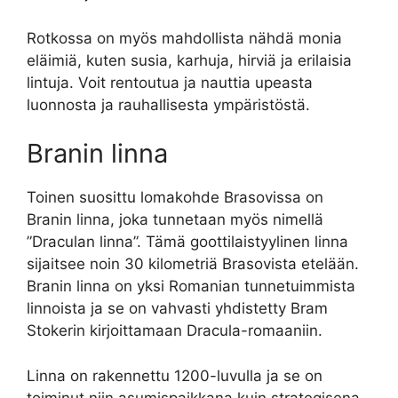
Rotkossa on myös mahdollista nähdä monia
eläimiä, kuten susia, karhuja, hirviä ja erilaisia
lintuja. Voit rentoutua ja nauttia upeasta
luonnosta ja rauhallisesta ympäristöstä.
Branin linna
Toinen suosittu lomakohde Brasovissa on
Branin linna, joka tunnetaan myös nimellä
”Draculan linna”. Tämä goottilaistyylinen linna
sijaitsee noin 30 kilometriä Brasovista etelään.
Branin linna on yksi Romanian tunnetuimmista
linnoista ja se on vahvasti yhdistetty Bram
Stokerin kirjoittamaan Dracula-romaaniin.
Linna on rakennettu 1200-luvulla ja se on
toiminut niin asumispaikkana kuin strategisena