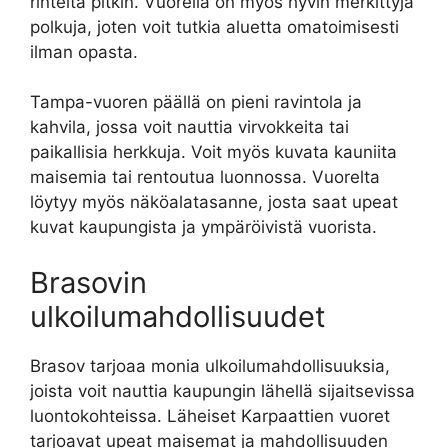
rinteitä pitkin. Vuorella on myös hyvin merkittyjä
polkuja, joten voit tutkia aluetta omatoimisesti
ilman opasta.
Tampa-vuoren päällä on pieni ravintola ja
kahvila, jossa voit nauttia virvokkeita tai
paikallisia herkkuja. Voit myös kuvata kauniita
maisemia tai rentoutua luonnossa. Vuorelta
löytyy myös näköalatasanne, josta saat upeat
kuvat kaupungista ja ympäröivistä vuorista.
Brasovin
ulkoilumahdollisuudet
Brasov tarjoaa monia ulkoilumahdollisuuksia,
joista voit nauttia kaupungin lähellä sijaitsevissa
luontokohteissa. Läheiset Karpaattien vuoret
tarjoavat upeat maisemat ja mahdollisuuden