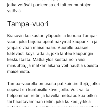
jotka vetävät puoleensa eri taiteenmuotojen
ystäviä.
Tampa-vuori
Brasovin keskustan yläpuolella kohoaa Tampa-
vuori, joka tarjoaa upeat näkymät kaupunkiin ja
ympäröivään maisemaan. Vuorelle pääsee
kätevästi köysiradalla, joka lähtee kaupungin
keskustasta. Matka ylös kestää noin viisi
minuuttia, ja matkan aikana voit nauttia upeista
maisemista.
Tampa-vuorella on useita patikointireittejä, jotka
sopivat eri kuntoisille kävelijöille. Voit valita
helpomman reitin ja kävellä metsäpolkua pitkin
tai haastavamman reitin, joka kulkee jyrkkiä