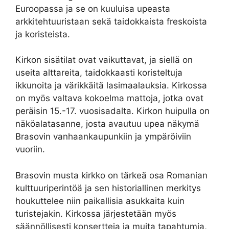
Euroopassa ja se on kuuluisa upeasta
arkkitehtuuristaan sekä taidokkaista freskoista
ja koristeista.
Kirkon sisätilat ovat vaikuttavat, ja siellä on
useita alttareita, taidokkaasti koristeltuja
ikkunoita ja värikkäitä lasimaalauksia. Kirkossa
on myös valtava kokoelma mattoja, jotka ovat
peräisin 15.-17. vuosisadalta. Kirkon huipulla on
näköalatasanne, josta avautuu upea näkymä
Brasovin vanhaankaupunkiin ja ympäröiviin
vuoriin.
Brasovin musta kirkko on tärkeä osa Romanian
kulttuuriperintöä ja sen historiallinen merkitys
houkuttelee niin paikallisia asukkaita kuin
turistejakin. Kirkossa järjestetään myös
säännöllisesti konsertteja ja muita tapahtumia,