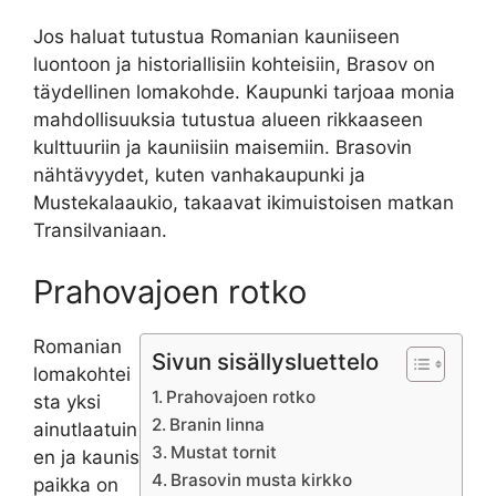
Jos haluat tutustua Romanian kauniiseen
luontoon ja historiallisiin kohteisiin, Brasov on
täydellinen lomakohde. Kaupunki tarjoaa monia
mahdollisuuksia tutustua alueen rikkaaseen
kulttuuriin ja kauniisiin maisemiin. Brasovin
nähtävyydet, kuten vanhakaupunki ja
Mustekalaaukio, takaavat ikimuistoisen matkan
Transilvaniaan.
Prahovajoen rotko
Romanian
Sivun sisällysluettelo
lomakohtei
Prahovajoen rotko
sta yksi
Branin linna
ainutlaatuin
Mustat tornit
en ja kaunis
Brasovin musta kirkko
paikka on