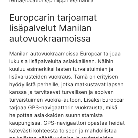
rental/locations/philippines/manila
Europcarin tarjoamat
lisäpalvelut Manilan
autovuokraamoissa
Manilan autovuokraamoissa Europcar tarjoaa
lukuisia lisäpalveluita asiakkailleen. Näihin
kuuluu esimerkiksi lasten turvaistuimien ja
lisävarusteiden vuokraus. Tämä on erityisen
hyödyllistä perheille, jotka matkustavat lapsen
kanssa ja tarvitsevat turvallisen ja sopivan
turvaistuimen vuokra-autoon. Lisäksi Europcar
tarjoaa GPS-navigaattorin vuokrausta, mikä
helpottaa asiakkaiden suunnistamista
kaupungissa. GPS-navigaattori opastaa heidät
kätevästi kohteesta toiseen ja mahdollistaa