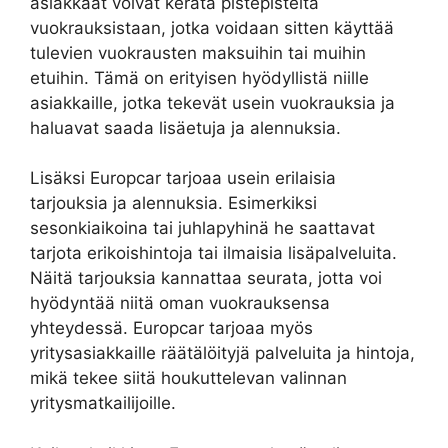
asiakkaat voivat kerätä pistepisteitä
vuokrauksistaan, jotka voidaan sitten käyttää
tulevien vuokrausten maksuihin tai muihin
etuihin. Tämä on erityisen hyödyllistä niille
asiakkaille, jotka tekevät usein vuokrauksia ja
haluavat saada lisäetuja ja alennuksia.
Lisäksi Europcar tarjoaa usein erilaisia
tarjouksia ja alennuksia. Esimerkiksi
sesonkiaikoina tai juhlapyhinä he saattavat
tarjota erikoishintoja tai ilmaisia lisäpalveluita.
Näitä tarjouksia kannattaa seurata, jotta voi
hyödyntää niitä oman vuokrauksensa
yhteydessä. Europcar tarjoaa myös
yritysasiakkaille räätälöityjä palveluita ja hintoja,
mikä tekee siitä houkuttelevan valinnan
yritysmatkailijoille.