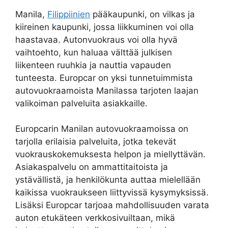
Manila,
Filippiinien
pääkaupunki, on vilkas ja
kiireinen kaupunki, jossa liikkuminen voi olla
haastavaa. Autonvuokraus voi olla hyvä
vaihtoehto, kun haluaa välttää julkisen
liikenteen ruuhkia ja nauttia vapauden
tunteesta. Europcar on yksi tunnetuimmista
autovuokraamoista Manilassa tarjoten laajan
valikoiman palveluita asiakkaille.
Europcarin Manilan autovuokraamoissa on
tarjolla erilaisia palveluita, jotka tekevät
vuokrauskokemuksesta helpon ja miellyttävän.
Asiakaspalvelu on ammattitaitoista ja
ystävällistä, ja henkilökunta auttaa mielellään
kaikissa vuokraukseen liittyvissä kysymyksissä.
Lisäksi Europcar tarjoaa mahdollisuuden varata
auton etukäteen verkkosivuiltaan, mikä