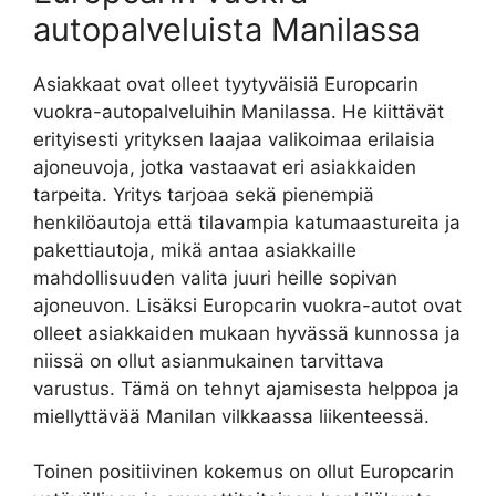
autopalveluista Manilassa
Asiakkaat ovat olleet tyytyväisiä Europcarin
vuokra-autopalveluihin Manilassa. He kiittävät
erityisesti yrityksen laajaa valikoimaa erilaisia
ajoneuvoja, jotka vastaavat eri asiakkaiden
tarpeita. Yritys tarjoaa sekä pienempiä
henkilöautoja että tilavampia katumaastureita ja
pakettiautoja, mikä antaa asiakkaille
mahdollisuuden valita juuri heille sopivan
ajoneuvon. Lisäksi Europcarin vuokra-autot ovat
olleet asiakkaiden mukaan hyvässä kunnossa ja
niissä on ollut asianmukainen tarvittava
varustus. Tämä on tehnyt ajamisesta helppoa ja
miellyttävää Manilan vilkkaassa liikenteessä.
Toinen positiivinen kokemus on ollut Europcarin