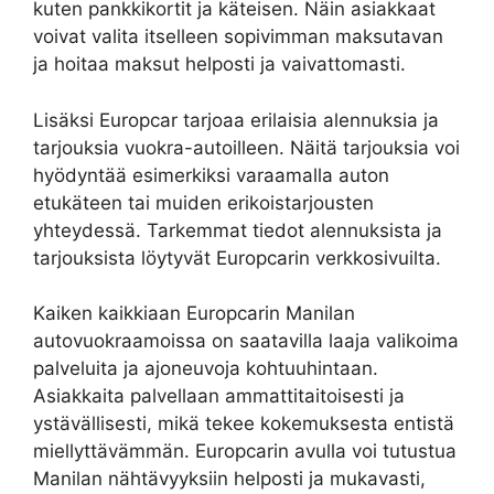
kuten pankkikortit ja käteisen. Näin asiakkaat
voivat valita itselleen sopivimman maksutavan
ja hoitaa maksut helposti ja vaivattomasti.
Lisäksi Europcar tarjoaa erilaisia alennuksia ja
tarjouksia vuokra-autoilleen. Näitä tarjouksia voi
hyödyntää esimerkiksi varaamalla auton
etukäteen tai muiden erikoistarjousten
yhteydessä. Tarkemmat tiedot alennuksista ja
tarjouksista löytyvät Europcarin verkkosivuilta.
Kaiken kaikkiaan Europcarin Manilan
autovuokraamoissa on saatavilla laaja valikoima
palveluita ja ajoneuvoja kohtuuhintaan.
Asiakkaita palvellaan ammattitaitoisesti ja
ystävällisesti, mikä tekee kokemuksesta entistä
miellyttävämmän. Europcarin avulla voi tutustua
Manilan nähtävyyksiin helposti ja mukavasti,