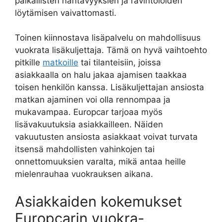
paikallisten nähtävyyksien ja ravintoloiden
löytämisen vaivattomasti.
Toinen kiinnostava lisäpalvelu on mahdollisuus
vuokrata lisäkuljettaja. Tämä on hyvä vaihtoehto
pitkille
matkoille
tai tilanteisiin, joissa
asiakkaalla on halu jakaa ajamisen taakkaa
toisen henkilön kanssa. Lisäkuljettajan ansiosta
matkan ajaminen voi olla rennompaa ja
mukavampaa. Europcar tarjoaa myös
lisävakuutuksia asiakkailleen. Näiden
vakuutusten ansiosta asiakkaat voivat turvata
itsensä mahdollisten vahinkojen tai
onnettomuuksien varalta, mikä antaa heille
mielenrauhaa vuokrauksen aikana.
Asiakkaiden kokemukset
Europcarin vuokra-