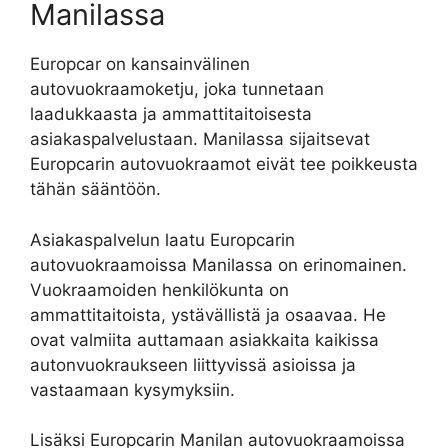
Manilassa
Europcar on kansainvälinen
autovuokraamoketju, joka tunnetaan
laadukkaasta ja ammattitaitoisesta
asiakaspalvelustaan. Manilassa sijaitsevat
Europcarin autovuokraamot eivät tee poikkeusta
tähän sääntöön.
Asiakaspalvelun laatu Europcarin
autovuokraamoissa Manilassa on erinomainen.
Vuokraamoiden henkilökunta on
ammattitaitoista, ystävällistä ja osaavaa. He
ovat valmiita auttamaan asiakkaita kaikissa
autonvuokraukseen liittyvissä asioissa ja
vastaamaan kysymyksiin.
Lisäksi Europcarin Manilan autovuokraamoissa