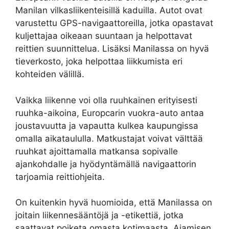
Manilan vilkasliikenteisillä kaduilla. Autot ovat
varustettu GPS-navigaattoreilla, jotka opastavat
kuljettajaa oikeaan suuntaan ja helpottavat
reittien suunnittelua. Lisäksi Manilassa on hyvä
tieverkosto, joka helpottaa liikkumista eri
kohteiden välillä.
Vaikka liikenne voi olla ruuhkainen erityisesti
ruuhka-aikoina, Europcarin vuokra-auto antaa
joustavuutta ja vapautta kulkea kaupungissa
omalla aikataululla. Matkustajat voivat välttää
ruuhkat ajoittamalla matkansa sopivalle
ajankohdalle ja hyödyntämällä navigaattorin
tarjoamia reittiohjeita.
On kuitenkin hyvä huomioida, että Manilassa on
joitain liikennesääntöjä ja -etikettiä, jotka
saattavat poiketa omasta kotimaasta. Ajamisen