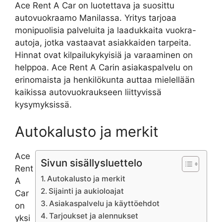
Ace Rent A Car on luotettava ja suosittu
autovuokraamo Manilassa. Yritys tarjoaa
monipuolisia palveluita ja laadukkaita vuokra-
autoja, jotka vastaavat asiakkaiden tarpeita.
Hinnat ovat kilpailukykyisiä ja varaaminen on
helppoa. Ace Rent A Carin asiakaspalvelu on
erinomaista ja henkilökunta auttaa mielellään
kaikissa autovuokraukseen liittyvissä
kysymyksissä.
Autokalusto ja merkit
Ace
Sivun sisällysluettelo
Rent
Autokalusto ja merkit
A
Sijainti ja aukioloajat
Car
Asiakaspalvelu ja käyttöehdot
on
Tarjoukset ja alennukset
yksi