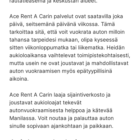
rautatieasema ja keskustan alueet.
Ace Rent A Carin palvelut ovat saatavilla joka
päivä, seitsemänä päivänä viikossa. Tämä
tarkoittaa sitä, että voit vuokrata auton milloin
tahansa tarpeidesi mukaan, olipa kyseessä
sitten viikonloppumatka tai liikematka. Heidän
aukioloaikansa vaihtelevat toimipistekohtaisesti,
mutta usein ne ovat joustavat ja mahdollistavat
auton vuokraamisen myös epätyypillisinä
aikoina.
Ace Rent A Carin laaja sijaintiverkosto ja
joustavat aukioloajat tekevät
autonvuokraamisesta helppoa ja kätevää
Manilassa. Voit noutaa ja palauttaa auton
sinulle sopivaan ajankohtaan ja paikkaan.