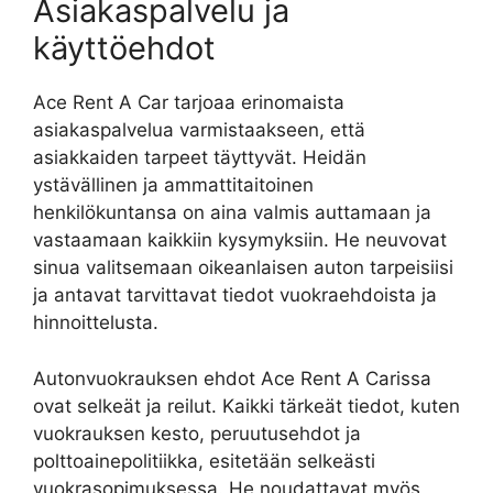
Asiakaspalvelu ja
käyttöehdot
Ace Rent A Car tarjoaa erinomaista
asiakaspalvelua varmistaakseen, että
asiakkaiden tarpeet täyttyvät. Heidän
ystävällinen ja ammattitaitoinen
henkilökuntansa on aina valmis auttamaan ja
vastaamaan kaikkiin kysymyksiin. He neuvovat
sinua valitsemaan oikeanlaisen auton tarpeisiisi
ja antavat tarvittavat tiedot vuokraehdoista ja
hinnoittelusta.
Autonvuokrauksen ehdot Ace Rent A Carissa
ovat selkeät ja reilut. Kaikki tärkeät tiedot, kuten
vuokrauksen kesto, peruutusehdot ja
polttoainepolitiikka, esitetään selkeästi
vuokrasopimuksessa. He noudattavat myös