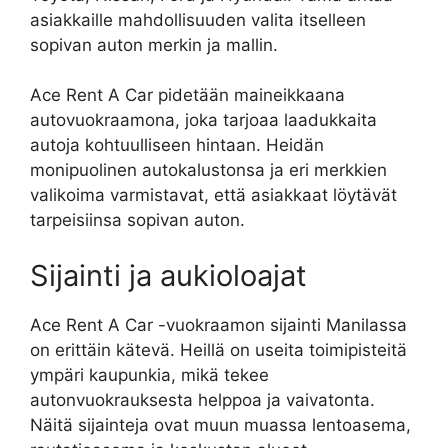
asiakkaille mahdollisuuden valita itselleen
sopivan auton merkin ja mallin.
Ace Rent A Car pidetään maineikkaana
autovuokraamona, joka tarjoaa laadukkaita
autoja kohtuulliseen hintaan. Heidän
monipuolinen autokalustonsa ja eri merkkien
valikoima varmistavat, että asiakkaat löytävät
tarpeisiinsa sopivan auton.
Sijainti ja aukioloajat
Ace Rent A Car -vuokraamon sijainti Manilassa
on erittäin kätevä. Heillä on useita toimipisteitä
ympäri kaupunkia, mikä tekee
autonvuokrauksesta helppoa ja vaivatonta.
Näitä sijainteja ovat muun muassa lentoasema,