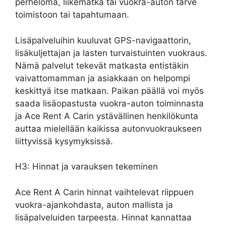
perheloma, liikematka tai vuokra-auton tarve
toimistoon tai tapahtumaan.
Lisäpalveluihin kuuluvat GPS-navigaattorin,
lisäkuljettajan ja lasten turvaistuinten vuokraus.
Nämä palvelut tekevät matkasta entistäkin
vaivattomamman ja asiakkaan on helpompi
keskittyä itse matkaan. Paikan päällä voi myös
saada lisäopastusta vuokra-auton toiminnasta
ja Ace Rent A Carin ystävällinen henkilökunta
auttaa mielellään kaikissa autonvuokraukseen
liittyvissä kysymyksissä.
H3: Hinnat ja varauksen tekeminen
Ace Rent A Carin hinnat vaihtelevat riippuen
vuokra-ajankohdasta, auton mallista ja
lisäpalveluiden tarpeesta. Hinnat kannattaa