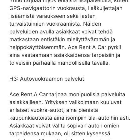
Yhtiö tarjoaa myös erilaisia lisäpalveluita, kuten
GPS-navigaattorin vuokrausta, lisäkuljettajan
lisäämistä varaukseen sekä lasten
turvaistuimien vuokraamista. Näiden
palveluiden avulla asiakkaat voivat tehdä
matkastaan entistäkin miellyttävämmän ja
helppokäyttöisemmän. Ace Rent A Car pyrkii
aina vastaamaan asiakkaidensa tarpeisiin ja
toiveisiin parhaalla mahdollisella tavalla.
H3: Autovuokraamon palvelut
Ace Rent A Car tarjoaa monipuolisia palveluita
asiakkailleen. Yrityksen valikoimaan kuuluvat
erilaiset vuokra-autot, aina pienistä
kaupunkiautoista aina isompiin tila-autoihin asti.
Asiakkaat voivat valita sopivan auton omien
tarpeidensa mukaan, oli sitten kyseessä