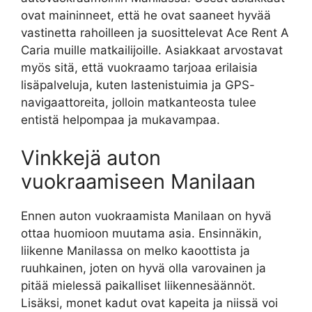
ovat maininneet, että he ovat saaneet hyvää
vastinetta rahoilleen ja suosittelevat Ace Rent A
Caria muille matkailijoille. Asiakkaat arvostavat
myös sitä, että vuokraamo tarjoaa erilaisia
lisäpalveluja, kuten lastenistuimia ja GPS-
navigaattoreita, jolloin matkanteosta tulee
entistä helpompaa ja mukavampaa.
Vinkkejä auton
vuokraamiseen Manilaan
Ennen auton vuokraamista Manilaan on hyvä
ottaa huomioon muutama asia. Ensinnäkin,
liikenne Manilassa on melko kaoottista ja
ruuhkainen, joten on hyvä olla varovainen ja
pitää mielessä paikalliset liikennesäännöt.
Lisäksi, monet kadut ovat kapeita ja niissä voi