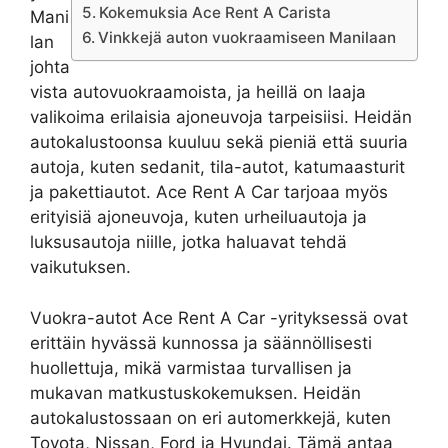
Kokemuksia Ace Rent A Carista
Mani
Vinkkejä auton vuokraamiseen Manilaan
lan
johta
vista autovuokraamoista, ja heillä on laaja
valikoima erilaisia ​​ajoneuvoja tarpeisiisi. Heidän
autokalustoonsa kuuluu sekä pieniä että suuria
autoja, kuten sedanit, tila-autot, katumaasturit
ja pakettiautot. Ace Rent A Car tarjoaa myös
erityisiä ajoneuvoja, kuten urheiluautoja ja
luksusautoja niille, jotka haluavat tehdä
vaikutuksen.
Vuokra-autot Ace Rent A Car -yrityksessä ovat
erittäin hyvässä kunnossa ja säännöllisesti
huollettuja, mikä varmistaa turvallisen ja
mukavan matkustuskokemuksen. Heidän
autokalustossaan on eri automerkkejä, kuten
Toyota, Nissan, Ford ja Hyundai. Tämä antaa