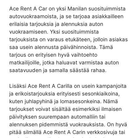
Ace Rent A Car on yksi Manilan suosituimmista
autovuokraamoista, ja se tarjoaa asiakkailleen
erilaisia tarjouksia ja alennuksia auton
vuokraamiseen. Yksi suosituimmista
tarjouksista on varaus etukäteen, jolloin asiakas
saa usein alennusta päivähinnoista. Tämä
tarjous on erityisen hyvä vaihtoehto
matkailijoille, jotka haluavat varmistaa auton
saatavuuden ja samalla säästää rahaa.
Lisäksi Ace Rent A Carilla on usein kampanjoita
ja erikoistarjouksia erityisesti sesonkiaikoina,
kuten juhlapyhinä ja lomasesonkeina. Nämä
tarjoukset voivat sisältää esimerkiksi ilmaisen
päivityksen suurempaan automalliin tai
alennuksen pidemmistä vuokrauksista. On hyvä
pitää silmällä Ace Rent A Carin verkkosivuja tai