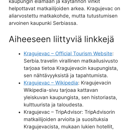
kaupungin elämään ja käytännön vinkit
helpottavat matkailijoiden arkea. Kragujevac on
aliarvostettu matkakohde, mutta tutustumisen
arvoinen kaupunki Serbiassa.
Aiheeseen liittyviä linkkejä
Kragujevac – Official Tourism Website
:
Serbia.travelin virallinen matkailusivusto
tarjoaa tietoa Kragujevacin kaupungista,
sen nähtävyyksistä ja tapahtumista.
Kragujevac – Wikipedia
: Kragujevacin
Wikipedia-sivu tarjoaa kattavan
yleiskuvan kaupungista, sen historiasta,
kulttuurista ja taloudesta.
Kragujevac – TripAdvisor: TripAdvisorin
matkailijoiden arvioita ja suosituksia
Kragujevacista, mukaan lukien hotellit,