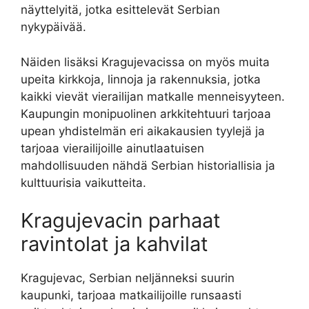
näyttelyitä, jotka esittelevät Serbian
nykypäivää.
Näiden lisäksi Kragujevacissa on myös muita
upeita kirkkoja, linnoja ja rakennuksia, jotka
kaikki vievät vierailijan matkalle menneisyyteen.
Kaupungin monipuolinen arkkitehtuuri tarjoaa
upean yhdistelmän eri aikakausien tyylejä ja
tarjoaa vierailijoille ainutlaatuisen
mahdollisuuden nähdä Serbian historiallisia ja
kulttuurisia vaikutteita.
Kragujevacin parhaat
ravintolat ja kahvilat
Kragujevac, Serbian neljänneksi suurin
kaupunki, tarjoaa matkailijoille runsaasti