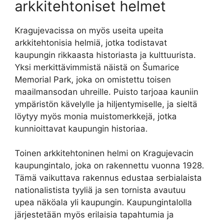
arkkitehtoniset helmet
Kragujevacissa on myös useita upeita
arkkitehtonisia helmiä, jotka todistavat
kaupungin rikkaasta historiasta ja kulttuurista.
Yksi merkittävimmistä näistä on Šumarice
Memorial Park, joka on omistettu toisen
maailmansodan uhreille. Puisto tarjoaa kauniin
ympäristön kävelylle ja hiljentymiselle, ja sieltä
löytyy myös monia muistomerkkejä, jotka
kunnioittavat kaupungin historiaa.
Toinen arkkitehtoninen helmi on Kragujevacin
kaupungintalo, joka on rakennettu vuonna 1928.
Tämä vaikuttava rakennus edustaa serbialaista
nationalistista tyyliä ja sen tornista avautuu
upea näköala yli kaupungin. Kaupungintalolla
järjestetään myös erilaisia tapahtumia ja