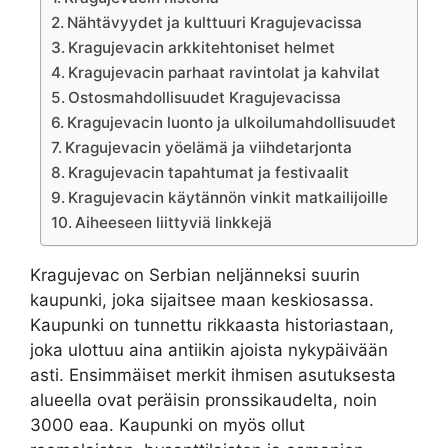
Nähtävyydet ja kulttuuri Kragujevacissa
Kragujevacin arkkitehtoniset helmet
Kragujevacin parhaat ravintolat ja kahvilat
Ostosmahdollisuudet Kragujevacissa
Kragujevacin luonto ja ulkoilumahdollisuudet
Kragujevacin yöelämä ja viihdetarjonta
Kragujevacin tapahtumat ja festivaalit
Kragujevacin käytännön vinkit matkailijoille
Aiheeseen liittyviä linkkejä
Kragujevac on Serbian neljänneksi suurin
kaupunki, joka sijaitsee maan keskiosassa.
Kaupunki on tunnettu rikkaasta historiastaan,
joka ulottuu aina antiikin ajoista nykypäivään
asti. Ensimmäiset merkit ihmisen asutuksesta
alueella ovat peräisin pronssikaudelta, noin
3000 eaa. Kaupunki on myös ollut