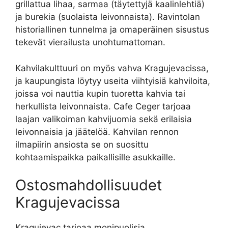
grillattua lihaa, sarmaa (täytettyjä kaalinlehtiä)
ja burekia (suolaista leivonnaista). Ravintolan
historiallinen tunnelma ja omaperäinen sisustus
tekevät vierailusta unohtumattoman.
Kahvilakulttuuri on myös vahva Kragujevacissa,
ja kaupungista löytyy useita viihtyisiä kahviloita,
joissa voi nauttia kupin tuoretta kahvia tai
herkullista leivonnaista. Cafe Ceger tarjoaa
laajan valikoiman kahvijuomia sekä erilaisia
leivonnaisia ja jäätelöä. Kahvilan rennon
ilmapiirin ansiosta se on suosittu
kohtaamispaikka paikallisille asukkaille.
Ostosmahdollisuudet
Kragujevacissa
Kragujevac tarjoaa monipuolisia