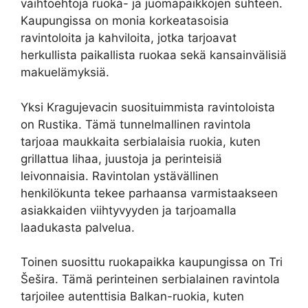
vaihtoehtoja ruoka- ja juomapaikkojen suhteen.
Kaupungissa on monia korkeatasoisia
ravintoloita ja kahviloita, jotka tarjoavat
herkullista paikallista ruokaa sekä kansainvälisiä
makuelämyksiä.
Yksi Kragujevacin suosituimmista ravintoloista
on Rustika. Tämä tunnelmallinen ravintola
tarjoaa maukkaita serbialaisia ruokia, kuten
grillattua lihaa, juustoja ja perinteisiä
leivonnaisia. Ravintolan ystävällinen
henkilökunta tekee parhaansa varmistaakseen
asiakkaiden viihtyvyyden ja tarjoamalla
laadukasta palvelua.
Toinen suosittu ruokapaikka kaupungissa on Tri
Šešira. Tämä perinteinen serbialainen ravintola
tarjoilee autenttisia Balkan-ruokia, kuten