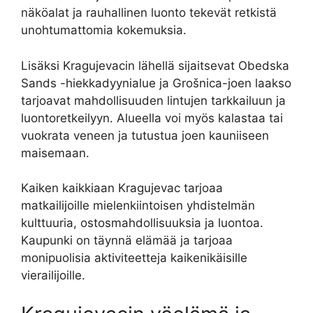
näköalat ja rauhallinen luonto tekevät retkistä
unohtumattomia kokemuksia.
Lisäksi Kragujevacin lähellä sijaitsevat Obedska
Sands -hiekkadyynialue ja Grošnica-joen laakso
tarjoavat mahdollisuuden lintujen tarkkailuun ja
luontoretkeilyyn. Alueella voi myös kalastaa tai
vuokrata veneen ja tutustua joen kauniiseen
maisemaan.
Kaiken kaikkiaan Kragujevac tarjoaa
matkailijoille mielenkiintoisen yhdistelmän
kulttuuria, ostosmahdollisuuksia ja luontoa.
Kaupunki on täynnä elämää ja tarjoaa
monipuolisia aktiviteetteja kaikenikäisille
vierailijoille.