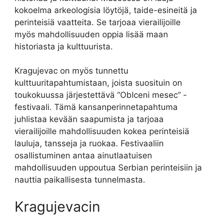
kokoelma arkeologisia löytöjä, taide-esineitä ja
perinteisiä vaatteita. Se tarjoaa vierailijoille
myös mahdollisuuden oppia lisää maan
historiasta ja kulttuurista.
Kragujevac on myös tunnettu
kulttuuritapahtumistaan, joista suosituin on
toukokuussa järjestettävä ”Oblceni mesec” -
festivaali. Tämä kansanperinnetapahtuma
juhlistaa kevään saapumista ja tarjoaa
vierailijoille mahdollisuuden kokea perinteisiä
lauluja, tansseja ja ruokaa. Festivaaliin
osallistuminen antaa ainutlaatuisen
mahdollisuuden uppoutua Serbian perinteisiin ja
nauttia paikallisesta tunnelmasta.
Kragujevacin