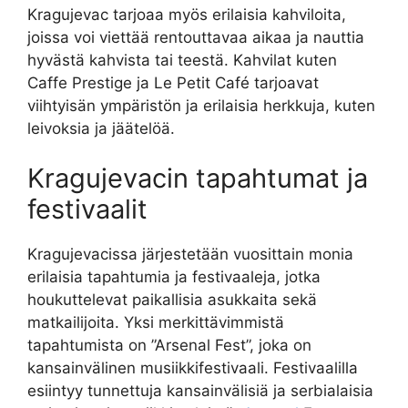
Kragujevac tarjoaa myös erilaisia kahviloita,
joissa voi viettää rentouttavaa aikaa ja nauttia
hyvästä kahvista tai teestä. Kahvilat kuten
Caffe Prestige ja Le Petit Café tarjoavat
viihtyisän ympäristön ja erilaisia herkkuja, kuten
leivoksia ja jäätelöä.
Kragujevacin tapahtumat ja
festivaalit
Kragujevacissa järjestetään vuosittain monia
erilaisia tapahtumia ja festivaaleja, jotka
houkuttelevat paikallisia asukkaita sekä
matkailijoita. Yksi merkittävimmistä
tapahtumista on ”Arsenal Fest”, joka on
kansainvälinen musiikkifestivaali. Festivaalilla
esiintyy tunnettuja kansainvälisiä ja serbialaisia