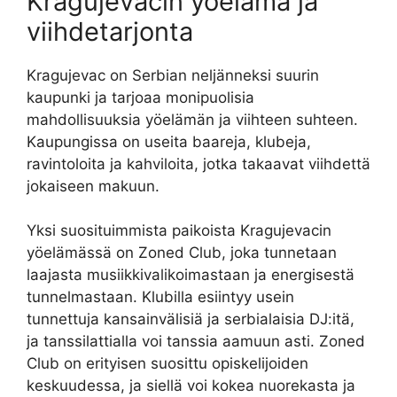
Kragujevacin yöelämä ja
viihdetarjonta
Kragujevac on Serbian neljänneksi suurin
kaupunki ja tarjoaa monipuolisia
mahdollisuuksia yöelämän ja viihteen suhteen.
Kaupungissa on useita baareja, klubeja,
ravintoloita ja kahviloita, jotka takaavat viihdettä
jokaiseen makuun.
Yksi suosituimmista paikoista Kragujevacin
yöelämässä on Zoned Club, joka tunnetaan
laajasta musiikkivalikoimastaan ja energisestä
tunnelmastaan. Klubilla esiintyy usein
tunnettuja kansainvälisiä ja serbialaisia DJ:itä,
ja tanssilattialla voi tanssia aamuun asti. Zoned
Club on erityisen suosittu opiskelijoiden
keskuudessa, ja siellä voi kokea nuorekasta ja