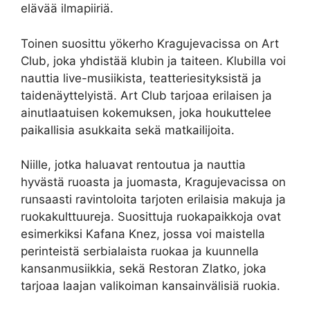
elävää ilmapiiriä.
Toinen suosittu yökerho Kragujevacissa on Art
Club, joka yhdistää klubin ja taiteen. Klubilla voi
nauttia live-musiikista, teatteriesityksistä ja
taidenäyttelyistä. Art Club tarjoaa erilaisen ja
ainutlaatuisen kokemuksen, joka houkuttelee
paikallisia asukkaita sekä matkailijoita.
Niille, jotka haluavat rentoutua ja nauttia
hyvästä ruoasta ja juomasta, Kragujevacissa on
runsaasti ravintoloita tarjoten erilaisia makuja ja
ruokakulttuureja. Suosittuja ruokapaikkoja ovat
esimerkiksi Kafana Knez, jossa voi maistella
perinteistä serbialaista ruokaa ja kuunnella
kansanmusiikkia, sekä Restoran Zlatko, joka
tarjoaa laajan valikoiman kansainvälisiä ruokia.