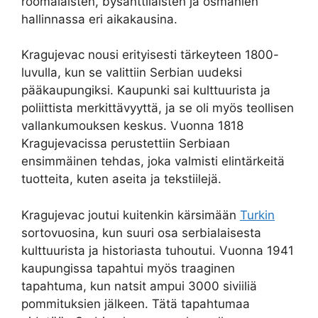
roomalaisten, bysanttilaisten ja osmanien
hallinnassa eri aikakausina.
Kragujevac nousi erityisesti tärkeyteen 1800-
luvulla, kun se valittiin Serbian uudeksi
pääkaupungiksi. Kaupunki sai kulttuurista ja
poliittista merkittävyyttä, ja se oli myös teollisen
vallankumouksen keskus. Vuonna 1818
Kragujevacissa perustettiin Serbiaan
ensimmäinen tehdas, joka valmisti elintärkeitä
tuotteita, kuten aseita ja tekstiilejä.
Kragujevac joutui kuitenkin kärsimään
Turkin
sortovuosina, kun suuri osa serbialaisesta
kulttuurista ja historiasta tuhoutui. Vuonna 1941
kaupungissa tapahtui myös traaginen
tapahtuma, kun natsit ampui 3000 siviiliä
pommituksien jälkeen. Tätä tapahtumaa