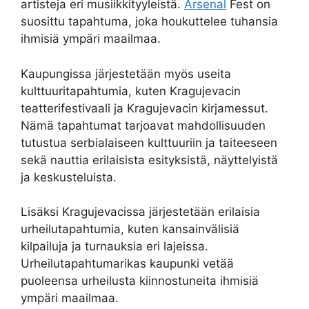
artisteja eri musiikkityyleistä.
Arsenal
Fest on
suosittu tapahtuma, joka houkuttelee tuhansia
ihmisiä ympäri maailmaa.
Kaupungissa järjestetään myös useita
kulttuuritapahtumia, kuten Kragujevacin
teatterifestivaali ja Kragujevacin kirjamessut.
Nämä tapahtumat tarjoavat mahdollisuuden
tutustua serbialaiseen kulttuuriin ja taiteeseen
sekä nauttia erilaisista esityksistä, näyttelyistä
ja keskusteluista.
Lisäksi Kragujevacissa järjestetään erilaisia
urheilutapahtumia, kuten kansainvälisiä
kilpailuja ja turnauksia eri lajeissa.
Urheilutapahtumarikas kaupunki vetää
puoleensa urheilusta kiinnostuneita ihmisiä
ympäri maailmaa.