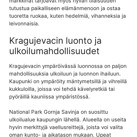
markkinat tarjoavat myös hyvän tilaisuuden
tutustua paikalliseen elämänmenoon ja ostaa
tuoretta ruokaa, kuten hedelmiä, vihanneksia ja
leivonnaisia.
Kragujevacin luonto ja
ulkoilumahdollisuudet
Kragujevacin ympäröivässä luonnossa on paljon
mahdollisuuksia ulkoiluun ja luonnon ihailuun.
Kaupunki on ympäröity mäntymetsillä ja vihreillä
kukkuloilla, joissa voi tehdä kävelyretkiä tai
pyöräillä kauniissa ympäristössä.
National Park Gornja Savinja on suosittu
ulkoilualue kaupungin lähellä. Alueella on useita
hyvin merkittyjä vaellusreittejä, joista voi valita
oman kunto- ja aikatason mukaan. Upeat