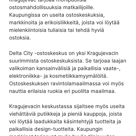
ostosmahdollisuuksia matkailijoille.
Kaupungissa on useita ostoskeskuksia,
markkinoita ja erikoisliikkeitä, joista voi löytää
mielenkiintoisia tuliaisia tai tehdä hyviä
ostoksia.
Delta City -ostoskeskus on yksi Kragujevacin
suurimmista ostoskeskuksista. Se tarjoaa laajan
valikoiman kansainvälisiä ja paikallisia vaate-,
elektroniikka- ja kosmetiikkamyymälöitä.
Ostoskeskuksen ravintolamaailmassa voi myös
nauttia erilaisia ruokia eri puolilta maailmaa.
Kragujevacin keskustassa sijaitsee myös useita
viehättäviä putiikkeja ja pieniä kauppoja, joista
voi löytää laadukkaita käsintehtyjä tuotteita ja
paikallisia design-tuotteita. Kaupungin