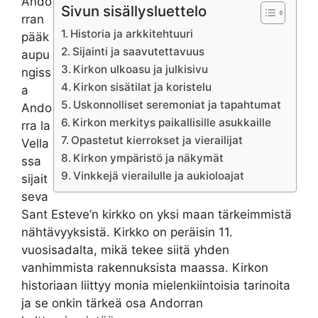
Ando
Sivun sisällysluettelo
rran
Historia ja arkkitehtuuri
pääk
Sijainti ja saavutettavuus
aupu
Kirkon ulkoasu ja julkisivu
ngiss
Kirkon sisätilat ja koristelu
a
Uskonnolliset seremoniat ja tapahtumat
Ando
Kirkon merkitys paikallisille asukkaille
rra la
Opastetut kierrokset ja vierailijat
Vella
Kirkon ympäristö ja näkymät
ssa
Vinkkejä vierailulle ja aukioloajat
sijait
seva
Sant Esteve’n kirkko on yksi maan tärkeimmistä
nähtävyyksistä. Kirkko on peräisin 11.
vuosisadalta, mikä tekee siitä yhden
vanhimmista rakennuksista maassa. Kirkon
historiaan liittyy monia mielenkiintoisia tarinoita
ja se onkin tärkeä osa Andorran