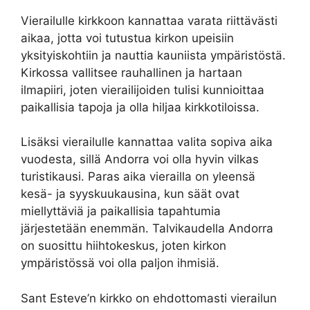
Vierailulle kirkkoon kannattaa varata riittävästi
aikaa, jotta voi tutustua kirkon upeisiin
yksityiskohtiin ja nauttia kauniista ympäristöstä.
Kirkossa vallitsee rauhallinen ja hartaan
ilmapiiri, joten vierailijoiden tulisi kunnioittaa
paikallisia tapoja ja olla hiljaa kirkkotiloissa.
Lisäksi vierailulle kannattaa valita sopiva aika
vuodesta, sillä Andorra voi olla hyvin vilkas
turistikausi. Paras aika vierailla on yleensä
kesä- ja syyskuukausina, kun säät ovat
miellyttäviä ja paikallisia tapahtumia
järjestetään enemmän. Talvikaudella Andorra
on suosittu hiihtokeskus, joten kirkon
ympäristössä voi olla paljon ihmisiä.
Sant Esteve’n kirkko on ehdottomasti vierailun