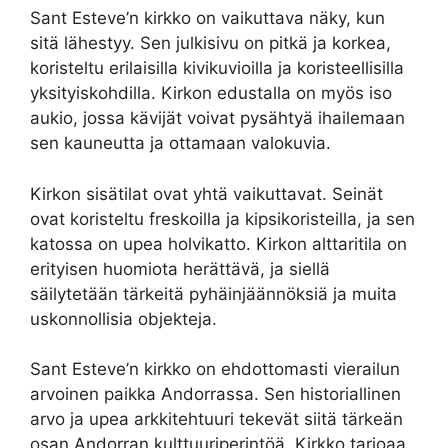
Sant Esteve’n kirkko on vaikuttava näky, kun
sitä lähestyy. Sen julkisivu on pitkä ja korkea,
koristeltu erilaisilla kivikuvioilla ja koristeellisilla
yksityiskohdilla. Kirkon edustalla on myös iso
aukio, jossa kävijät voivat pysähtyä ihailemaan
sen kauneutta ja ottamaan valokuvia.
Kirkon sisätilat ovat yhtä vaikuttavat. Seinät
ovat koristeltu freskoilla ja kipsikoristeilla, ja sen
katossa on upea holvikatto. Kirkon alttaritila on
erityisen huomiota herättävä, ja siellä
säilytetään tärkeitä pyhäinjäännöksiä ja muita
uskonnollisia objekteja.
Sant Esteve’n kirkko on ehdottomasti vierailun
arvoinen paikka Andorrassa. Sen historiallinen
arvo ja upea arkkitehtuuri tekevät siitä tärkeän
osan Andorran kulttuuriperintöä. Kirkko tarjoaa