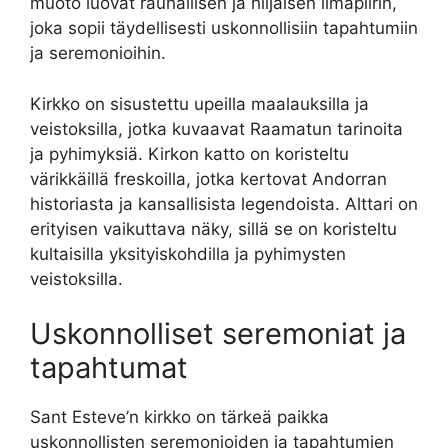
muoto luovat rauhallisen ja hiljaisen ilmapiirin,
joka sopii täydellisesti uskonnollisiin tapahtumiin
ja seremonioihin.
Kirkko on sisustettu upeilla maalauksilla ja
veistoksilla, jotka kuvaavat Raamatun tarinoita
ja pyhimyksiä. Kirkon katto on koristeltu
värikkäillä freskoilla, jotka kertovat Andorran
historiasta ja kansallisista legendoista. Alttari on
erityisen vaikuttava näky, sillä se on koristeltu
kultaisilla yksityiskohdilla ja pyhimysten
veistoksilla.
Uskonnolliset seremoniat ja
tapahtumat
Sant Esteve’n kirkko on tärkeä paikka
uskonnollisten seremonioiden ja tapahtumien