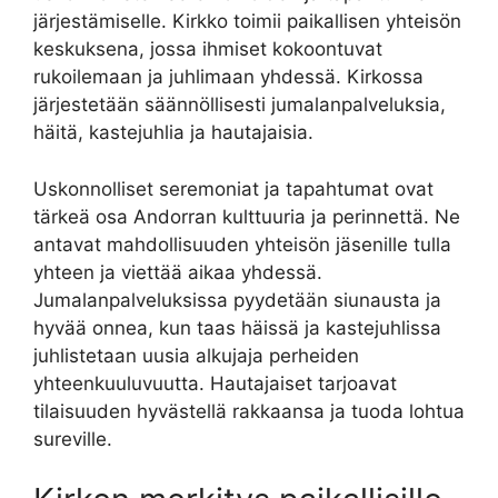
järjestämiselle. Kirkko toimii paikallisen yhteisön
keskuksena, jossa ihmiset kokoontuvat
rukoilemaan ja juhlimaan yhdessä. Kirkossa
järjestetään säännöllisesti jumalanpalveluksia,
häitä, kastejuhlia ja hautajaisia.
Uskonnolliset seremoniat ja tapahtumat ovat
tärkeä osa Andorran kulttuuria ja perinnettä. Ne
antavat mahdollisuuden yhteisön jäsenille tulla
yhteen ja viettää aikaa yhdessä.
Jumalanpalveluksissa pyydetään siunausta ja
hyvää onnea, kun taas häissä ja kastejuhlissa
juhlistetaan uusia alkujaja perheiden
yhteenkuuluvuutta. Hautajaiset tarjoavat
tilaisuuden hyvästellä rakkaansa ja tuoda lohtua
sureville.