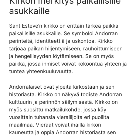
Kirkon merkitys paikallisille
asukkaille
Sant Esteve’n kirkko on erittäin tärkeä paikka
paikallisille asukkaille. Se symboloi Andorran
perinteitä, identiteettiä ja uskontoa. Kirkko
tarjoaa paikan hiljentymiseen, rauhoittumiseen
ja hengellisyyden löytämiseen. Se on myös
paikka, jossa ihmiset voivat kokoontua yhteen ja
tuntea yhteenkuuluvuutta.
Andorralaiset ovat ylpeitä kirkostaan ja sen
historiasta. Kirkko on näkyvä todiste Andorran
kulttuurin ja perinnön säilymisestä. Kirkko on
myös suosittu matkailukohde, jossa käy
vuosittain tuhansia vierailijoita eri puolilta
maailmaa. Vieraat voivat ihailla kirkon
kauneutta ja oppia Andorran historiasta sen