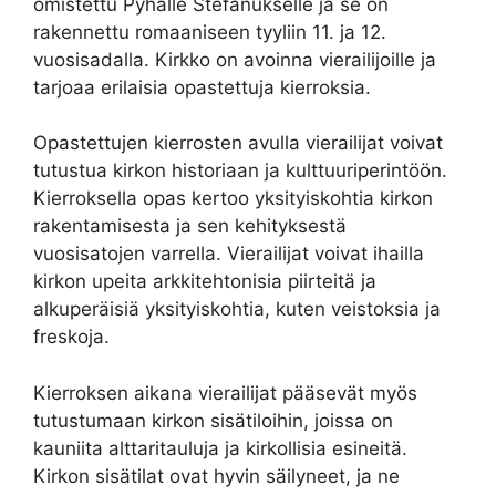
omistettu Pyhälle Stefanukselle ja se on
rakennettu romaaniseen tyyliin 11. ja 12.
vuosisadalla. Kirkko on avoinna vierailijoille ja
tarjoaa erilaisia opastettuja kierroksia.
Opastettujen kierrosten avulla vierailijat voivat
tutustua kirkon historiaan ja kulttuuriperintöön.
Kierroksella opas kertoo yksityiskohtia kirkon
rakentamisesta ja sen kehityksestä
vuosisatojen varrella. Vierailijat voivat ihailla
kirkon upeita arkkitehtonisia piirteitä ja
alkuperäisiä yksityiskohtia, kuten veistoksia ja
freskoja.
Kierroksen aikana vierailijat pääsevät myös
tutustumaan kirkon sisätiloihin, joissa on
kauniita alttaritauluja ja kirkollisia esineitä.
Kirkon sisätilat ovat hyvin säilyneet, ja ne