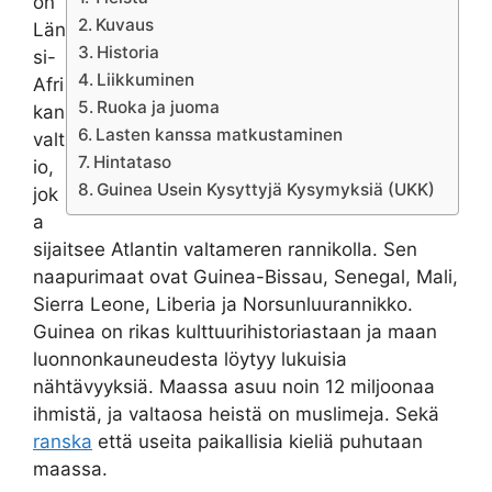
on
Kuvaus
Län
Historia
si-
Liikkuminen
Afri
Ruoka ja juoma
kan
Lasten kanssa matkustaminen
valt
Hintataso
io,
Guinea Usein Kysyttyjä Kysymyksiä (UKK)
jok
a
sijaitsee Atlantin valtameren rannikolla. Sen
naapurimaat ovat Guinea-Bissau, Senegal, Mali,
Sierra Leone, Liberia ja Norsunluurannikko.
Guinea on rikas kulttuurihistoriastaan ja maan
luonnonkauneudesta löytyy lukuisia
nähtävyyksiä. Maassa asuu noin 12 miljoonaa
ihmistä, ja valtaosa heistä on muslimeja. Sekä
ranska
että useita paikallisia kieliä puhutaan
maassa.