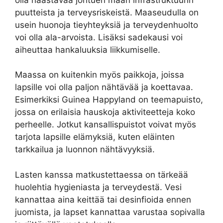
puutteista ja terveysriskeistä. Maaseudulla on
usein huonoja tieyhteyksiä ja terveydenhuolto
voi olla ala-arvoista. Lisäksi sadekausi voi
aiheuttaa hankaluuksia liikkumiselle.
Maassa on kuitenkin myös paikkoja, joissa
lapsille voi olla paljon nähtävää ja koettavaa.
Esimerkiksi Guinea Happyland on teemapuisto,
jossa on erilaisia hauskoja aktiviteetteja koko
perheelle. Jotkut kansallispuistot voivat myös
tarjota lapsille elämyksiä, kuten eläinten
tarkkailua ja luonnon nähtävyyksiä.
Lasten kanssa matkustettaessa on tärkeää
huolehtia hygieniasta ja terveydestä. Vesi
kannattaa aina keittää tai desinfioida ennen
juomista, ja lapset kannattaa varustaa sopivalla