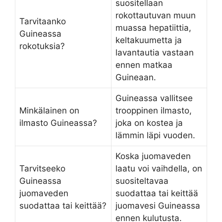
suositellaan
rokottautuvan muun
Tarvitaanko
muassa hepatiittia,
Guineassa
keltakuumetta ja
rokotuksia?
lavantautia vastaan
ennen matkaa
Guineaan.
Guineassa vallitsee
Minkälainen on
trooppinen ilmasto,
ilmasto Guineassa?
joka on kostea ja
lämmin läpi vuoden.
Koska juomaveden
Tarvitseeko
laatu voi vaihdella, on
Guineassa
suositeltavaa
juomaveden
suodattaa tai keittää
suodattaa tai keittää?
juomavesi Guineassa
ennen kulutusta.