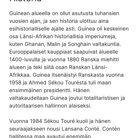
Guinean alueella on ollut asutusta tuhansien
vuosien ajan, ja sen historia ulottuu aina
esihistorialliselle ajalle asti. Guinea oli keskeinen
osa Länsi-Afrikan historiallisia imperiumeja,
kuten Ghanan, Malin ja Songhain valtakuntia.
Eurooppalaiset kauppiaat saapuivat alueelle
1400-luvulla ja vuonna 1890 Ranska miehitti
alueen ja teki siitä osan Ranskan Länsi-
Afrikkaa. Guinea itsenäistyi Ranskasta vuonna
1958 ja Ahmed Sékou Tourésta tuli maan
ensimmäinen presidentti. Hänen
valtakaudellaan Guinea joutui totalitaristisen ja
autoritaarisen hallinnon alaiseksi.
Vuonna 1984 Sékou Touré kuoli ja hänen
seuraajakseen nousi Lansana Conté. Contén
hallitessa maa avautui enemmän