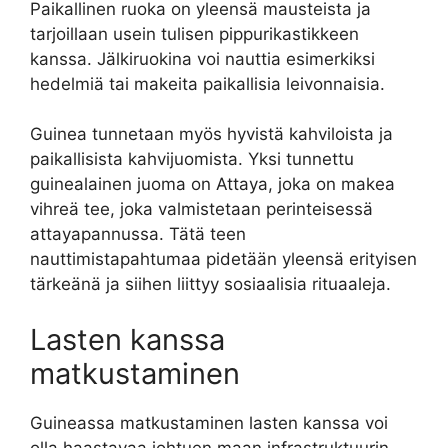
Paikallinen ruoka on yleensä mausteista ja
tarjoillaan usein tulisen pippurikastikkeen
kanssa. Jälkiruokina voi nauttia esimerkiksi
hedelmiä tai makeita paikallisia leivonnaisia.
Guinea tunnetaan myös hyvistä kahviloista ja
paikallisista kahvijuomista. Yksi tunnettu
guinealainen juoma on Attaya, joka on makea
vihreä tee, joka valmistetaan perinteisessä
attayapannussa. Tätä teen
nauttimistapahtumaa pidetään yleensä erityisen
tärkeänä ja siihen liittyy sosiaalisia rituaaleja.
Lasten kanssa
matkustaminen
Guineassa matkustaminen lasten kanssa voi
olla haastavaa johtuen maan infrastruktuurin