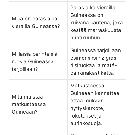
Paras aika vierailla
Guineassa on
Mikä on paras aika
kuivana kautena, joka
vierailla Guineassa?
kestää marraskuusta
huhtikuuhun.
Guineassa tarjoillaan
Millaisia perinteisiä
esimerkiksi riz gras -
ruokia Guineassa
riisiruokaa ja mafé-
tarjoillaan?
pähkinäkastiketta.
Matkustaessa
Guineaan kannattaa
Mitä muistaa
ottaa mukaan
matkustaessa
hyttyskarkote,
Guineaan?
rokotukset ja
aurinkosuoja.