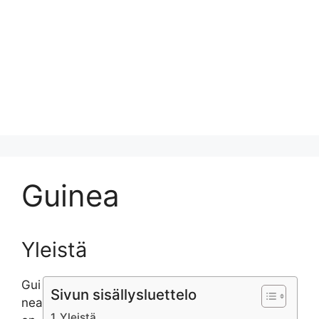
Guinea
Yleistä
Gui
Sivun sisällysluettelo
nea
Yleistä