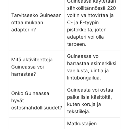
Guineassa käytetään
sähköliitännössä 220
Tarvitseeko Guineaan
voltin vaihtovirtaa ja
ottaa mukaan
C- ja F-tyypin
adapterin?
pistokkeita, joten
adapteri voi olla
tarpeen.
Guineassa voi
Mitä aktiviteetteja
harrastaa esimerkiksi
Guineassa voi
vaellusta, uintia ja
harrastaa?
lintubongailua.
Guineasta voi ostaa
Onko Guineassa
paikallisia käsitöitä,
hyvät
kuten koruja ja
ostosmahdollisuudet?
tekstiilejä.
Matkustajien