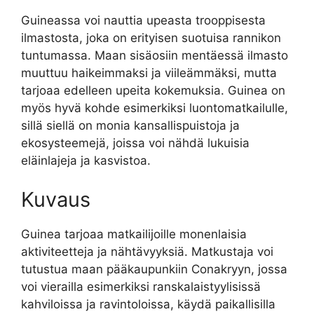
Guineassa voi nauttia upeasta trooppisesta
ilmastosta, joka on erityisen suotuisa rannikon
tuntumassa. Maan sisäosiin mentäessä ilmasto
muuttuu haikeimmaksi ja viileämmäksi, mutta
tarjoaa edelleen upeita kokemuksia. Guinea on
myös hyvä kohde esimerkiksi luontomatkailulle,
sillä siellä on monia kansallispuistoja ja
ekosysteemejä, joissa voi nähdä lukuisia
eläinlajeja ja kasvistoa.
Kuvaus
Guinea tarjoaa matkailijoille monenlaisia
aktiviteetteja ja nähtävyyksiä. Matkustaja voi
tutustua maan pääkaupunkiin Conakryyn, jossa
voi vierailla esimerkiksi ranskalaistyylisissä
kahviloissa ja ravintoloissa, käydä paikallisilla