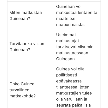
Guineaan voi
Miten matkustaa
matkustaa lentäen tai
Guineaan?
maateitse
naapurimaista.
Useimmat
matkustajat
Tarvitaanko viisumi
tarvitsevat viisumin
Guineaan?
matkustaessaan
Guineaan.
Guinea voi olla
poliittisesti
epävakaassa
Onko Guinea
tilanteessa, joten
turvallinen
matkustajien tulee
matkakohde?
olla varuillaan ja
seurata paikallisia