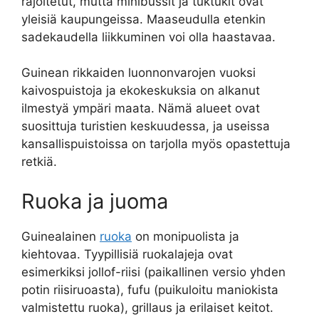
rajoitetut, mutta minibussit ja tuktukit ovat
yleisiä kaupungeissa. Maaseudulla etenkin
sadekaudella liikkuminen voi olla haastavaa.
Guinean rikkaiden luonnonvarojen vuoksi
kaivospuistoja ja ekokeskuksia on alkanut
ilmestyä ympäri maata. Nämä alueet ovat
suosittuja turistien keskuudessa, ja useissa
kansallispuistoissa on tarjolla myös opastettuja
retkiä.
Ruoka ja juoma
Guinealainen
ruoka
on monipuolista ja
kiehtovaa. Tyypillisiä ruokalajeja ovat
esimerkiksi jollof-riisi (paikallinen versio yhden
potin riisiruoasta), fufu (puikuloitu maniokista
valmistettu ruoka), grillaus ja erilaiset keitot.