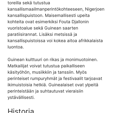
toreilla sekä tutustua
kansallismaailmanperintökohteeseen, Nigerjoen
kansallispuistoon. Maisemallisesti upeita
kohteita ovat esimerkiksi Fouta Djallonin
vuoristoalue sekä Guinean saarten
paratiisirannat. Lisäksi metsissä ja
kansallispuistoissa voi kokea aitoa afrikkalaista
luontoa.
Guinean kulttuuri on rikas ja monimuotoinen.
Matkailijat voivat tutustua paikalliseen
käsityöhön, musiikkiin ja tanssiin. Myös
perinteiset rumpuryhmät ja festivaalit tarjoavat
ikimuistoisia hetkiä. Guinealaiset ovat ylpeitä
perinteistään ja suhtautuvat vieraisiin
ystävällisesti.
Historia