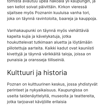
tornista avautuu upea näköala yli kaupungin, ja
sen kellot soivat päivittäin. Kirkon vieressä
sijaitsee myös Poznanin kuuluisa vanha tori,
joka on täynnä ravintoloita, baareja ja kauppoja.
Vanhakaupunki on täynnä myös viehättäviä
kapeita kujia ja kävelykatuja, jotka
houkuttelevat tutkimaan aluetta ja löytämään
piilotettuja aarteita. Kaikki kadut ovat kauniisti
kivettyjä ja täynnä värikkäitä taloja, joissa on
punaisia ​​ja oransseja tiiliseiniä.
Kulttuuri ja historia
Poznan on kulttuurinen keskus, jossa yhdistyvät
perinteet ja nykyaikaisuus. Kaupungissa on
useita taidenäyttelyitä, museoita ja teattereita,
jotka tarjoavat kävijöille erilaisia ​​