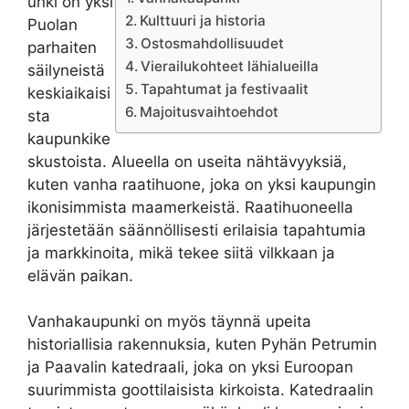
unki on yksi
Kulttuuri ja historia
Puolan
Ostosmahdollisuudet
parhaiten
Vierailukohteet lähialueilla
säilyneistä
Tapahtumat ja festivaalit
keskiaikaisi
Majoitusvaihtoehdot
sta
kaupunkike
skustoista. Alueella on useita nähtävyyksiä,
kuten vanha raatihuone, joka on yksi kaupungin
ikonisimmista maamerkeistä. Raatihuoneella
järjestetään säännöllisesti erilaisia tapahtumia
ja markkinoita, mikä tekee siitä vilkkaan ja
elävän paikan.
Vanhakaupunki on myös täynnä upeita
historiallisia rakennuksia, kuten Pyhän Petrumin
ja Paavalin katedraali, joka on yksi Euroopan
suurimmista goottilaisista kirkoista. Katedraalin