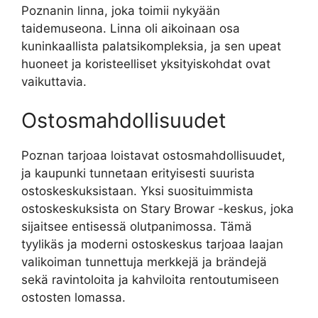
Poznanin linna, joka toimii nykyään
taidemuseona. Linna oli aikoinaan osa
kuninkaallista palatsikompleksia, ja sen upeat
huoneet ja koristeelliset yksityiskohdat ovat
vaikuttavia.
Ostosmahdollisuudet
Poznan tarjoaa loistavat ostosmahdollisuudet,
ja kaupunki tunnetaan erityisesti suurista
ostoskeskuksistaan. Yksi suosituimmista
ostoskeskuksista on Stary Browar -keskus, joka
sijaitsee entisessä olutpanimossa. Tämä
tyylikäs ja moderni ostoskeskus tarjoaa laajan
valikoiman tunnettuja merkkejä ja brändejä
sekä ravintoloita ja kahviloita rentoutumiseen
ostosten lomassa.