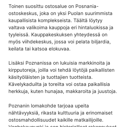
Toinen suosittu ostosalue on Posnania-
ostoskeskus, joka on yksi Puolan suurimmista
kaupallisista komplekseista. Täältä löytyy
valtava valikoima kauppoja eri hintaluokissa ja
tyyleissä. Kauppakeskuksen yhteydessä on
myös viihdekeskus, jossa voi pelata biljardia,
keilata tai katsoa elokuvaa.
Lisäksi Poznanissa on lukuisia markkinoita ja
kirpputoreja, joilla voi tehdä löytöjä paikallisten
käsityöläisten ja tuottajien tuotteista.
Kävelykaduilta ja toreilta voi ostaa paikallisia
herkkuja, kuten hunajaa, makkaroita ja juustoja.
Poznanin lomakohde tarjoaa upeita
nähtävyyksiä, rikasta kulttuuria ja erinomaiset
ostosmahdollisuudet kaikille matkailijoille.
Vanhakaupunki ja sen historialliset rakennukset,