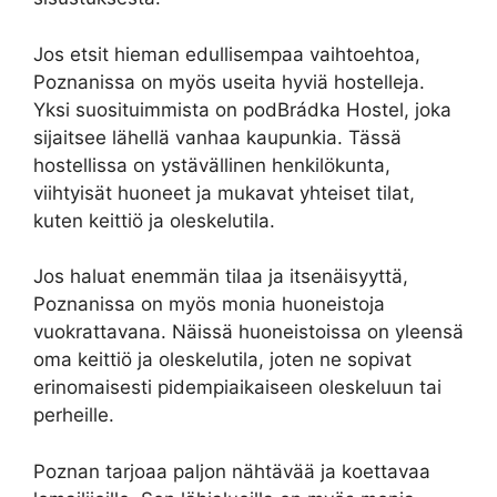
Jos etsit hieman edullisempaa vaihtoehtoa,
Poznanissa on myös useita hyviä hostelleja.
Yksi suosituimmista on podBrádka Hostel, joka
sijaitsee lähellä vanhaa kaupunkia. Tässä
hostellissa on ystävällinen henkilökunta,
viihtyisät huoneet ja mukavat yhteiset tilat,
kuten keittiö ja oleskelutila.
Jos haluat enemmän tilaa ja itsenäisyyttä,
Poznanissa on myös monia huoneistoja
vuokrattavana. Näissä huoneistoissa on yleensä
oma keittiö ja oleskelutila, joten ne sopivat
erinomaisesti pidempiaikaiseen oleskeluun tai
perheille.
Poznan tarjoaa paljon nähtävää ja koettavaa