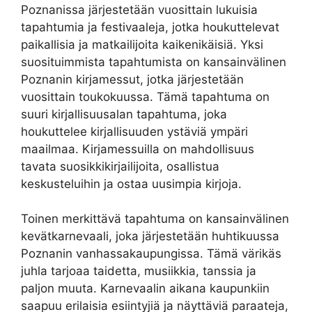
Poznanissa järjestetään vuosittain lukuisia
tapahtumia ja festivaaleja, jotka houkuttelevat
paikallisia ja matkailijoita kaikenikäisiä. Yksi
suosituimmista tapahtumista on kansainvälinen
Poznanin kirjamessut, jotka järjestetään
vuosittain toukokuussa. Tämä tapahtuma on
suuri kirjallisuusalan tapahtuma, joka
houkuttelee kirjallisuuden ystäviä ympäri
maailmaa. Kirjamessuilla on mahdollisuus
tavata suosikkikirjailijoita, osallistua
keskusteluihin ja ostaa uusimpia kirjoja.
Toinen merkittävä tapahtuma on kansainvälinen
kevätkarnevaali, joka järjestetään huhtikuussa
Poznanin vanhassakaupungissa. Tämä värikäs
juhla tarjoaa taidetta, musiikkia, tanssia ja
paljon muuta. Karnevaalin aikana kaupunkiin
saapuu erilaisia esiintyjiä ja näyttäviä paraateja,