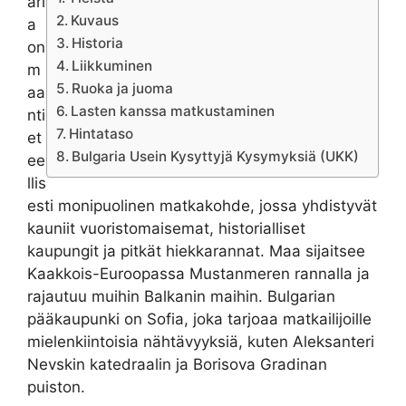
ari
Kuvaus
a
Historia
on
Liikkuminen
m
Ruoka ja juoma
aa
Lasten kanssa matkustaminen
nti
Hintataso
et
Bulgaria Usein Kysyttyjä Kysymyksiä (UKK)
ee
llis
esti monipuolinen matkakohde, jossa yhdistyvät
kauniit vuoristomaisemat, historialliset
kaupungit ja pitkät hiekkarannat. Maa sijaitsee
Kaakkois-Euroopassa Mustanmeren rannalla ja
rajautuu muihin Balkanin maihin. Bulgarian
pääkaupunki on Sofia, joka tarjoaa matkailijoille
mielenkiintoisia nähtävyyksiä, kuten Aleksanteri
Nevskin katedraalin ja Borisova Gradinan
puiston.