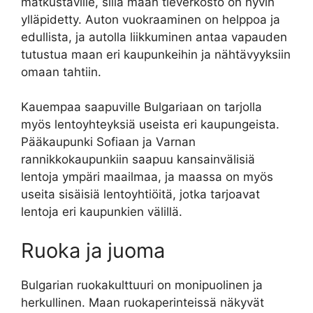
matkustaville, sillä maan tieverkosto on hyvin
ylläpidetty. Auton vuokraaminen on helppoa ja
edullista, ja autolla liikkuminen antaa vapauden
tutustua maan eri kaupunkeihin ja nähtävyyksiin
omaan tahtiin.
Kauempaa saapuville Bulgariaan on tarjolla
myös lentoyhteyksiä useista eri kaupungeista.
Pääkaupunki Sofiaan ja Varnan
rannikkokaupunkiin saapuu kansainvälisiä
lentoja ympäri maailmaa, ja maassa on myös
useita sisäisiä lentoyhtiöitä, jotka tarjoavat
lentoja eri kaupunkien välillä.
Ruoka ja juoma
Bulgarian ruokakulttuuri on monipuolinen ja
herkullinen. Maan ruokaperinteissä näkyvät