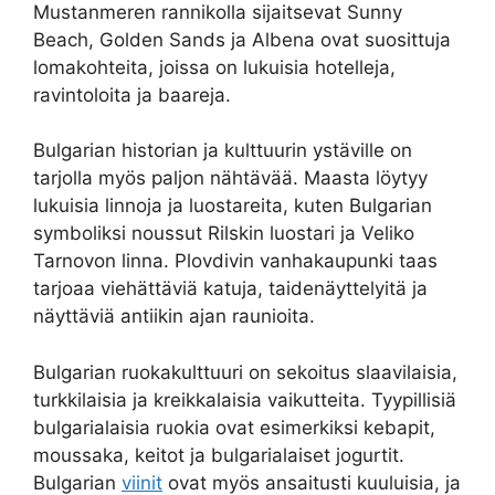
Mustanmeren rannikolla sijaitsevat Sunny
Beach, Golden Sands ja Albena ovat suosittuja
lomakohteita, joissa on lukuisia hotelleja,
ravintoloita ja baareja.
Bulgarian historian ja kulttuurin ystäville on
tarjolla myös paljon nähtävää. Maasta löytyy
lukuisia linnoja ja luostareita, kuten Bulgarian
symboliksi noussut Rilskin luostari ja Veliko
Tarnovon linna. Plovdivin vanhakaupunki taas
tarjoaa viehättäviä katuja, taidenäyttelyitä ja
näyttäviä antiikin ajan raunioita.
Bulgarian ruokakulttuuri on sekoitus slaavilaisia,
turkkilaisia ja kreikkalaisia vaikutteita. Tyypillisiä
bulgarialaisia ruokia ovat esimerkiksi kebapit,
moussaka, keitot ja bulgarialaiset jogurtit.
Bulgarian
viinit
ovat myös ansaitusti kuuluisia, ja