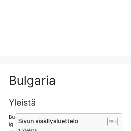
Bulgaria
Yleistä
Bu
Sivun sisällysluettelo
lg
Yleistä