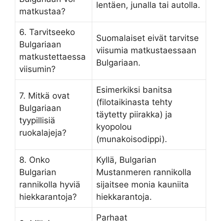
lentäen, junalla tai autolla.
matkustaa?
6. Tarvitseeko
Suomalaiset eivät tarvitse
Bulgariaan
viisumia matkustaessaan
matkustettaessa
Bulgariaan.
viisumin?
Esimerkiksi banitsa
7. Mitkä ovat
(filotaikinasta tehty
Bulgariaan
täytetty piirakka) ja
tyypillisiä
kyopolou
ruokalajeja?
(munakoisodippi).
8. Onko
Kyllä, Bulgarian
Bulgarian
Mustanmeren rannikolla
rannikolla hyviä
sijaitsee monia kauniita
hiekkarantoja?
hiekkarantoja.
Parhaat