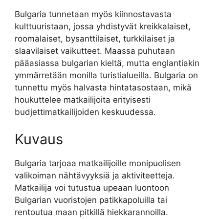
Bulgaria tunnetaan myös kiinnostavasta
kulttuuristaan, jossa yhdistyvät kreikkalaiset,
roomalaiset, bysanttilaiset, turkkilaiset ja
slaavilaiset vaikutteet. Maassa puhutaan
pääasiassa bulgarian kieltä, mutta englantiakin
ymmärretään monilla turistialueilla. Bulgaria on
tunnettu myös halvasta hintatasostaan, mikä
houkuttelee matkailijoita erityisesti
budjettimatkailijoiden keskuudessa.
Kuvaus
Bulgaria tarjoaa matkailijoille monipuolisen
valikoiman nähtävyyksiä ja aktiviteetteja.
Matkailija voi tutustua upeaan luontoon
Bulgarian vuoristojen patikkapoluilla tai
rentoutua maan pitkillä hiekkarannoilla.