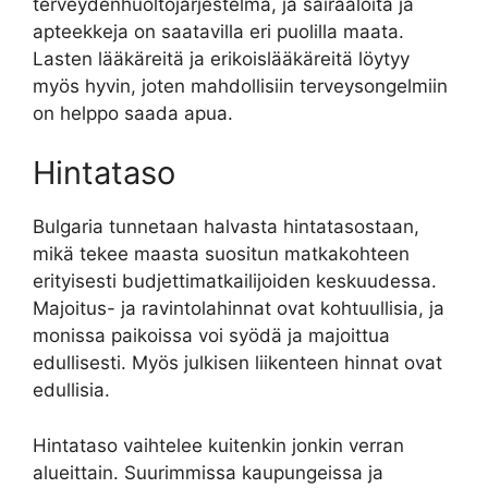
terveydenhuoltojärjestelmä, ja sairaaloita ja
apteekkeja on saatavilla eri puolilla maata.
Lasten lääkäreitä ja erikoislääkäreitä löytyy
myös hyvin, joten mahdollisiin terveysongelmiin
on helppo saada apua.
Hintataso
Bulgaria tunnetaan halvasta hintatasostaan,
mikä tekee maasta suositun matkakohteen
erityisesti budjettimatkailijoiden keskuudessa.
Majoitus- ja ravintolahinnat ovat kohtuullisia, ja
monissa paikoissa voi syödä ja majoittua
edullisesti. Myös julkisen liikenteen hinnat ovat
edullisia.
Hintataso vaihtelee kuitenkin jonkin verran
alueittain. Suurimmissa kaupungeissa ja