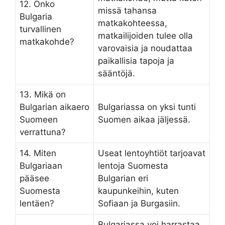
12. Onko
missä tahansa
Bulgaria
matkakohteessa,
turvallinen
matkailijoiden tulee olla
matkakohde?
varovaisia ja noudattaa
paikallisia tapoja ja
sääntöjä.
13. Mikä on
Bulgarian aikaero
Bulgariassa on yksi tunti
Suomeen
Suomen aikaa jäljessä.
verrattuna?
14. Miten
Useat lentoyhtiöt tarjoavat
Bulgariaan
lentoja Suomesta
pääsee
Bulgarian eri
Suomesta
kaupunkeihin, kuten
lentäen?
Sofiaan ja Burgasiin.
Bulgariassa voi harrastaa