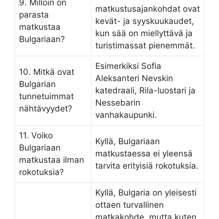
9. Milloin on
matkustusajankohdat ovat
parasta
kevät- ja syyskuukaudet,
matkustaa
kun sää on miellyttävä ja
Bulgariaan?
turistimassat pienemmät.
Esimerkiksi Sofia
10. Mitkä ovat
Aleksanteri Nevskin
Bulgarian
katedraali, Rila-luostari ja
tunnetuimmat
Nessebarin
nähtävyydet?
vanhakaupunki.
11. Voiko
Kyllä, Bulgariaan
Bulgariaan
matkustaessa ei yleensä
matkustaa ilman
tarvita erityisiä rokotuksia.
rokotuksia?
Kyllä, Bulgaria on yleisesti
ottaen turvallinen
matkakohde, mutta kuten