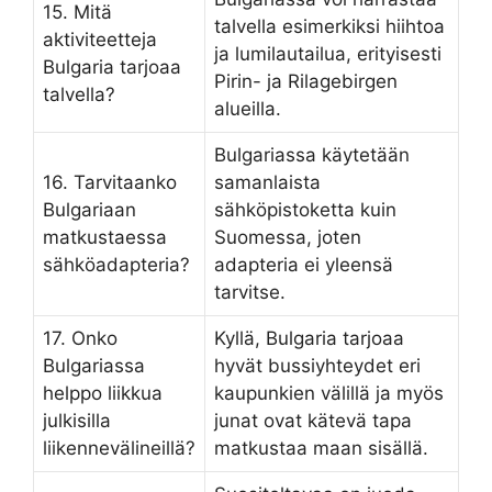
15. Mitä
talvella esimerkiksi hiihtoa
aktiviteetteja
ja lumilautailua, erityisesti
Bulgaria tarjoaa
Pirin- ja Rilagebirgen
talvella?
alueilla.
Bulgariassa käytetään
16. Tarvitaanko
samanlaista
Bulgariaan
sähköpistoketta kuin
matkustaessa
Suomessa, joten
sähköadapteria?
adapteria ei yleensä
tarvitse.
17. Onko
Kyllä, Bulgaria tarjoaa
Bulgariassa
hyvät bussiyhteydet eri
helppo liikkua
kaupunkien välillä ja myös
julkisilla
junat ovat kätevä tapa
liikennevälineillä?
matkustaa maan sisällä.