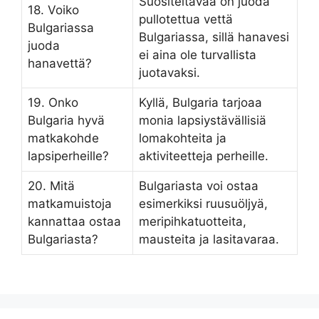
Suositeltavaa on juoda
18. Voiko
pullotettua vettä
Bulgariassa
Bulgariassa, sillä hanavesi
juoda
ei aina ole turvallista
hanavettä?
juotavaksi.
19. Onko
Kyllä, Bulgaria tarjoaa
Bulgaria hyvä
monia lapsiystävällisiä
matkakohde
lomakohteita ja
lapsiperheille?
aktiviteetteja perheille.
20. Mitä
Bulgariasta voi ostaa
matkamuistoja
esimerkiksi ruusuöljyä,
kannattaa ostaa
meripihkatuotteita,
Bulgariasta?
mausteita ja lasitavaraa.