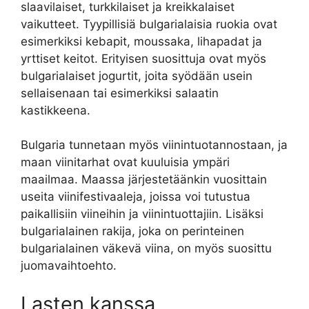
slaavilaiset, turkkilaiset ja kreikkalaiset
vaikutteet. Tyypillisiä bulgarialaisia ruokia ovat
esimerkiksi kebapit, moussaka, lihapadat ja
yrttiset keitot. Erityisen suosittuja ovat myös
bulgarialaiset jogurtit, joita syödään usein
sellaisenaan tai esimerkiksi salaatin
kastikkeena.
Bulgaria tunnetaan myös viinintuotannostaan, ja
maan viinitarhat ovat kuuluisia ympäri
maailmaa. Maassa järjestetäänkin vuosittain
useita viinifestivaaleja, joissa voi tutustua
paikallisiin viineihin ja viinintuottajiin. Lisäksi
bulgarialainen rakija, joka on perinteinen
bulgarialainen väkevä viina, on myös suosittu
juomavaihtoehto.
Lasten kanssa