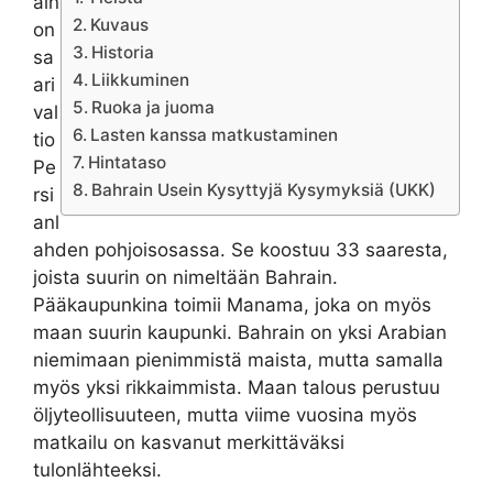
ain
Kuvaus
on
Historia
sa
Liikkuminen
ari
Ruoka ja juoma
val
Lasten kanssa matkustaminen
tio
Hintataso
Pe
Bahrain Usein Kysyttyjä Kysymyksiä (UKK)
rsi
anl
ahden pohjoisosassa. Se koostuu 33 saaresta,
joista suurin on nimeltään Bahrain.
Pääkaupunkina toimii Manama, joka on myös
maan suurin kaupunki. Bahrain on yksi Arabian
niemimaan pienimmistä maista, mutta samalla
myös yksi rikkaimmista. Maan talous perustuu
öljyteollisuuteen, mutta viime vuosina myös
matkailu on kasvanut merkittäväksi
tulonlähteeksi.