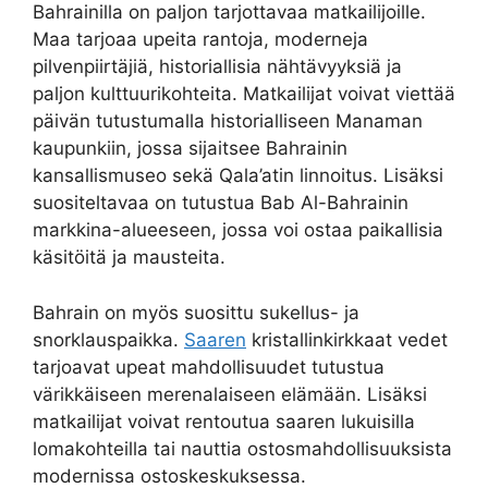
Bahrainilla on paljon tarjottavaa matkailijoille.
Maa tarjoaa upeita rantoja, moderneja
pilvenpiirtäjiä, historiallisia nähtävyyksiä ja
paljon kulttuurikohteita. Matkailijat voivat viettää
päivän tutustumalla historialliseen Manaman
kaupunkiin, jossa sijaitsee Bahrainin
kansallismuseo sekä Qala’atin linnoitus. Lisäksi
suositeltavaa on tutustua Bab Al-Bahrainin
markkina-alueeseen, jossa voi ostaa paikallisia
käsitöitä ja mausteita.
Bahrain on myös suosittu sukellus- ja
snorklauspaikka.
Saaren
kristallinkirkkaat vedet
tarjoavat upeat mahdollisuudet tutustua
värikkäiseen merenalaiseen elämään. Lisäksi
matkailijat voivat rentoutua saaren lukuisilla
lomakohteilla tai nauttia ostosmahdollisuuksista
modernissa ostoskeskuksessa.