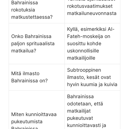
Bahrainissa
rokotusvaatimukset
rokotuksia
matkailuneuvonnasta
matkustettaessa?
Kyllä, esimerkiksi Al-
Onko Bahrainissa
Fateh-moskeija on
paljon sprituaalista
suosittu kohde
matkailua?
uskonnollisille
matkailijoille
Subtrooppinen
Mitä ilmasto
ilmasto, kesät ovat
Bahrainissa on?
hyvin kuumia ja kuivia
Bahrainissa
odotetaan, että
matkailijat
Miten kunnioittavaa
pukeutuvat
pukeutumista
kunnioittavasti ja
Bahrainissa