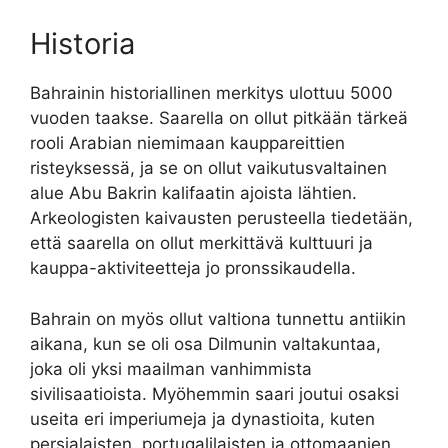
Historia
Bahrainin historiallinen merkitys ulottuu 5000
vuoden taakse. Saarella on ollut pitkään tärkeä
rooli Arabian niemimaan kauppareittien
risteyksessä, ja se on ollut vaikutusvaltainen
alue Abu Bakrin kalifaatin ajoista lähtien.
Arkeologisten kaivausten perusteella tiedetään,
että saarella on ollut merkittävä kulttuuri ja
kauppa-aktiviteetteja jo pronssikaudella.
Bahrain on myös ollut valtiona tunnettu antiikin
aikana, kun se oli osa Dilmunin valtakuntaa,
joka oli yksi maailman vanhimmista
sivilisaatioista. Myöhemmin saari joutui osaksi
useita eri imperiumeja ja dynastioita, kuten
persialaisten, portugalilaisten ja ottomaanien