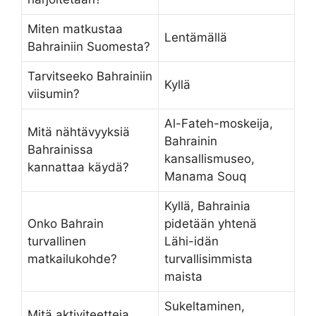
Miten matkustaa
Lentämällä
Bahrainiin Suomesta?
Tarvitseeko Bahrainiin
Kyllä
viisumin?
Al-Fateh-moskeija,
Mitä nähtävyyksiä
Bahrainin
Bahrainissa
kansallismuseo,
kannattaa käydä?
Manama Souq
Kyllä, Bahrainia
Onko Bahrain
pidetään yhtenä
turvallinen
Lähi-idän
matkailukohde?
turvallisimmista
maista
Sukeltaminen,
Mitä aktiviteetteja