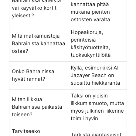
Bahrainissa käteistä
kannattaa pitää
vai käyvätkö kortit
mukana pienten
yleisesti?
ostosten varalta
Hopeakoruja,
Mitä matkamuistoja
perinteisiä
Bahrainista kannattaa
käsityötuotteita,
ostaa?
tuoksukynttilöitä
Kyllä, esimerkiksi Al
Onko Bahrainissa
Jazayer Beach on
hyvät rannat?
suosittu hiekkaranta
Taksi on yleisin
Miten liikkua
liikkumismuoto, mutta
Bahrainissa paikasta
myös julkinen liikenne
toiseen?
toimii hyvin
Tarvitseeko
Tarkista ajantasaiset