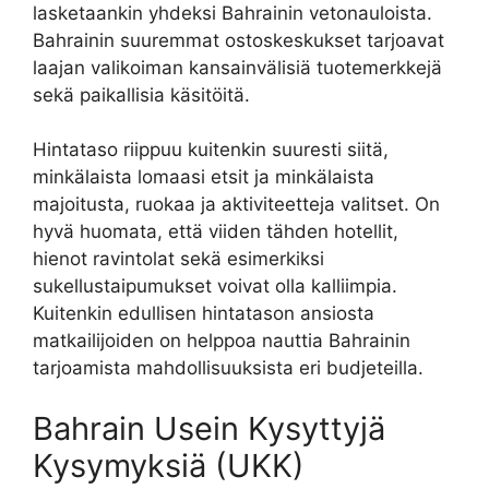
lasketaankin yhdeksi Bahrainin vetonauloista.
Bahrainin suuremmat ostoskeskukset tarjoavat
laajan valikoiman kansainvälisiä tuotemerkkejä
sekä paikallisia käsitöitä.
Hintataso riippuu kuitenkin suuresti siitä,
minkälaista lomaasi etsit ja minkälaista
majoitusta, ruokaa ja aktiviteetteja valitset. On
hyvä huomata, että viiden tähden hotellit,
hienot ravintolat sekä esimerkiksi
sukellustaipumukset voivat olla kalliimpia.
Kuitenkin edullisen hintatason ansiosta
matkailijoiden on helppoa nauttia Bahrainin
tarjoamista mahdollisuuksista eri budjeteilla.
Bahrain Usein Kysyttyjä
Kysymyksiä (UKK)