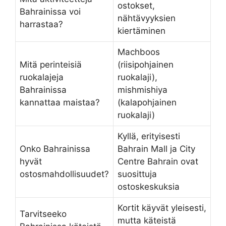
ostokset,
Bahrainissa voi
nähtävyyksien
harrastaa?
kiertäminen
Machboos
Mitä perinteisiä
(riisipohjainen
ruokalajeja
ruokalaji),
Bahrainissa
mishmishiya
kannattaa maistaa?
(kalapohjainen
ruokalaji)
Kyllä, erityisesti
Onko Bahrainissa
Bahrain Mall ja City
hyvät
Centre Bahrain ovat
ostosmahdollisuudet?
suosittuja
ostoskeskuksia
Kortit käyvät yleisesti,
Tarvitseeko
mutta käteistä