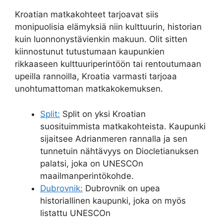
Kroatian matkakohteet tarjoavat siis
monipuolisia elämyksiä niin kulttuurin, historian
kuin luonnonystävienkin makuun. Olit sitten
kiinnostunut tutustumaan kaupunkien
rikkaaseen kulttuuriperintöön tai rentoutumaan
upeilla rannoilla, Kroatia varmasti tarjoaa
unohtumattoman matkakokemuksen.
Split:
Split on yksi Kroatian
suosituimmista matkakohteista. Kaupunki
sijaitsee Adrianmeren rannalla ja sen
tunnetuin nähtävyys on Diocletianuksen
palatsi, joka on UNESCOn
maailmanperintökohde.
Dubrovnik:
Dubrovnik on upea
historiallinen kaupunki, joka on myös
listattu UNESCOn