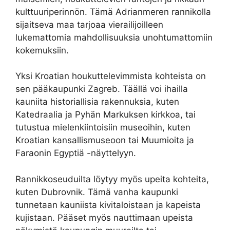
kulttuuriperinnön. Tämä Adrianmeren rannikolla
sijaitseva maa tarjoaa vierailijoilleen
lukemattomia mahdollisuuksia unohtumattomiin
kokemuksiin.
Yksi Kroatian houkuttelevimmista kohteista on
sen pääkaupunki Zagreb. Täällä voi ihailla
kauniita historiallisia rakennuksia, kuten
Katedraalia ja Pyhän Markuksen kirkkoa, tai
tutustua mielenkiintoisiin museoihin, kuten
Kroatian kansallismuseoon tai Muumioita ja
Faraonin Egyptiä -näyttelyyn.
Rannikkoseuduilta löytyy myös upeita kohteita,
kuten Dubrovnik. Tämä vanha kaupunki
tunnetaan kauniista kivitaloistaan ja kapeista
kujistaan. Pääset myös nauttimaan upeista