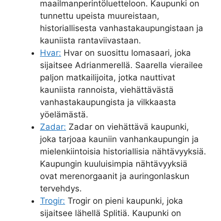
maailmanperintöluetteloon. Kaupunki on
tunnettu upeista muureistaan,
historiallisesta vanhastakaupungistaan ja
kauniista rantaviivastaan.
Hvar:
Hvar on suosittu lomasaari, joka
sijaitsee Adrianmerellä. Saarella vierailee
paljon matkailijoita, jotka nauttivat
kauniista rannoista, viehättävästä
vanhastakaupungista ja vilkkaasta
yöelämästä.
Zadar:
Zadar on viehättävä kaupunki,
joka tarjoaa kauniin vanhankaupungin ja
mielenkiintoisia historiallisia nähtävyyksiä.
Kaupungin kuuluisimpia nähtävyyksiä
ovat merenorgaanit ja auringonlaskun
tervehdys.
Trogir:
Trogir on pieni kaupunki, joka
sijaitsee lähellä Splitiä. Kaupunki on