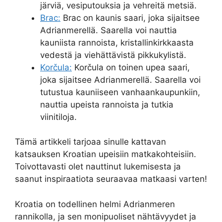
järviä, vesiputouksia ja vehreitä metsiä.
Brac:
Brac on kaunis saari, joka sijaitsee
Adrianmerellä. Saarella voi nauttia
kauniista rannoista, kristallinkirkkaasta
vedestä ja viehättävistä pikkukylistä.
Korčula:
Korčula on toinen upea saari,
joka sijaitsee Adrianmerellä. Saarella voi
tutustua kauniiseen vanhaankaupunkiin,
nauttia upeista rannoista ja tutkia
viinitiloja.
Tämä artikkeli tarjoaa sinulle kattavan
katsauksen Kroatian upeisiin matkakohteisiin.
Toivottavasti olet nauttinut lukemisesta ja
saanut inspiraatiota seuraavaa matkaasi varten!
Kroatia on todellinen helmi Adrianmeren
rannikolla, ja sen monipuoliset nähtävyydet ja