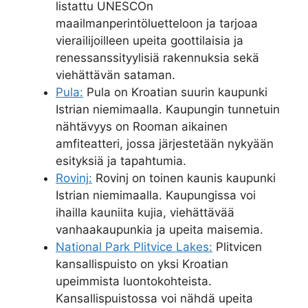
listattu UNESCOn
maailmanperintöluetteloon ja tarjoaa
vierailijoilleen upeita goottilaisia ja
renessanssityylisiä rakennuksia sekä
viehättävän sataman.
Pula:
Pula on Kroatian suurin kaupunki
Istrian niemimaalla. Kaupungin tunnetuin
nähtävyys on Rooman aikainen
amfiteatteri, jossa järjestetään nykyään
esityksiä ja tapahtumia.
Rovinj:
Rovinj on toinen kaunis kaupunki
Istrian niemimaalla. Kaupungissa voi
ihailla kauniita kujia, viehättävää
vanhaakaupunkia ja upeita maisemia.
National Park Plitvice Lakes:
Plitvicen
kansallispuisto on yksi Kroatian
upeimmista luontokohteista.
Kansallispuistossa voi nähdä upeita