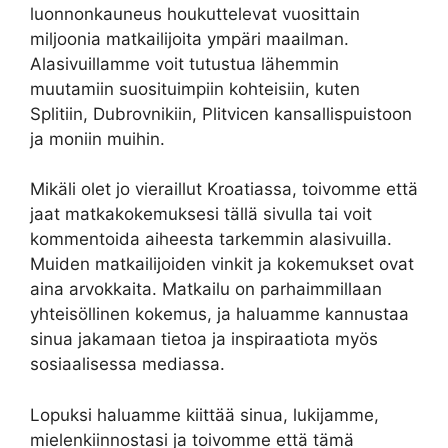
luonnonkauneus houkuttelevat vuosittain
miljoonia matkailijoita ympäri maailman.
Alasivuillamme voit tutustua lähemmin
muutamiin suosituimpiin kohteisiin, kuten
Splitiin, Dubrovnikiin, Plitvicen kansallispuistoon
ja moniin muihin.
Mikäli olet jo vieraillut Kroatiassa, toivomme että
jaat matkakokemuksesi tällä sivulla tai voit
kommentoida aiheesta tarkemmin alasivuilla.
Muiden matkailijoiden vinkit ja kokemukset ovat
aina arvokkaita. Matkailu on parhaimmillaan
yhteisöllinen kokemus, ja haluamme kannustaa
sinua jakamaan tietoa ja inspiraatiota myös
sosiaalisessa mediassa.
Lopuksi haluamme kiittää sinua, lukijamme,
mielenkiinnostasi ja toivomme että tämä