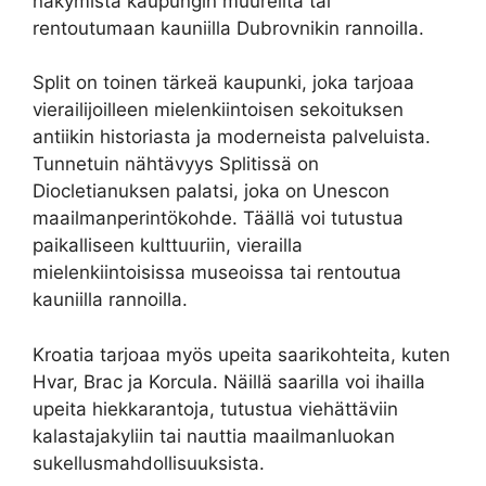
näkymistä kaupungin muureilta tai
rentoutumaan kauniilla Dubrovnikin rannoilla.
Split on toinen tärkeä kaupunki, joka tarjoaa
vierailijoilleen mielenkiintoisen sekoituksen
antiikin historiasta ja moderneista palveluista.
Tunnetuin nähtävyys Splitissä on
Diocletianuksen palatsi, joka on Unescon
maailmanperintökohde. Täällä voi tutustua
paikalliseen kulttuuriin, vierailla
mielenkiintoisissa museoissa tai rentoutua
kauniilla rannoilla.
Kroatia tarjoaa myös upeita saarikohteita, kuten
Hvar, Brac ja Korcula. Näillä saarilla voi ihailla
upeita hiekkarantoja, tutustua viehättäviin
kalastajakyliin tai nauttia maailmanluokan
sukellusmahdollisuuksista.