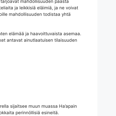
ket tarjoavat mahdollisuuden päästä
ita ja leikkisiä eläimiä, ja ne voivat
oille mahdollisuuden todistaa yhtä
nten elämää ja haavoittuvaista asemaa.
ket antavat ainutlaatuisen tilaisuuden
arella sijaitsee muun muassa Ha’apain
kkaita perinnöllisiä esineitä.