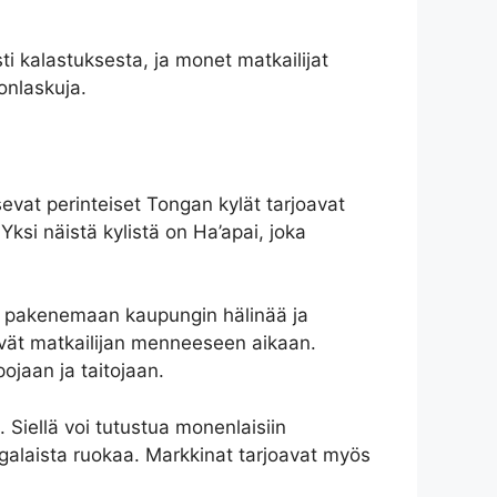
i kalastuksesta, ja monet matkailijat
onlaskuja.
sevat perinteiset Tongan kylät tarjoavat
 Yksi näistä kylistä on Ha’apai, joka
lla pakenemaan kaupungin hälinää ja
evät matkailijan menneeseen aikaan.
apojaan ja taitojaan.
 Siellä voi tutustua monenlaisiin
tongalaista ruokaa. Markkinat tarjoavat myös