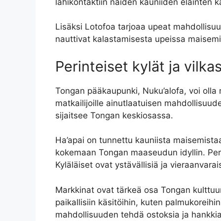
lähikontaktiin näiden kauniiden eläinten 
Lisäksi Lotofoa tarjoaa upeat mahdollisuu
nauttivat kalastamisesta upeissa maisemi
Perinteiset kylät ja vilk
Tongan pääkaupunki, Nuku’alofa, voi olla m
matkailijoille ainutlaatuisen mahdollisuuden
sijaitsee Tongan keskiosassa.
Ha’apai on tunnettu kauniista maisemistaa
kokemaan Tongan maaseudun idyllin. Perin
Kyläläiset ovat ystävällisiä ja vieraanvarais
Markkinat ovat tärkeä osa Tongan kulttuuri
paikallisiin käsitöihin, kuten palmukoreihi
mahdollisuuden tehdä ostoksia ja hankkia 