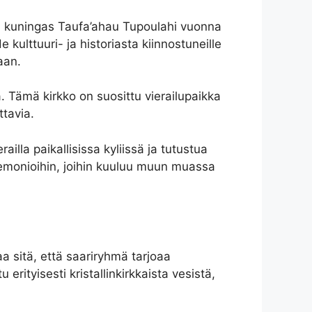
oi kuningas Taufa’ahau Tupoulahi vuonna
ulttuuri- ja historiasta kiinnostuneille
aan.
. Tämä kirkko on suosittu vierailupaikka
ttavia.
ailla paikallisissa kyliissä ja tutustua
remonioihin, joihin kuuluu muun muassa
a sitä, että saariryhmä tarjoaa
rityisesti kristallinkirkkaista vesistä,