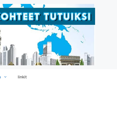
a
linkit