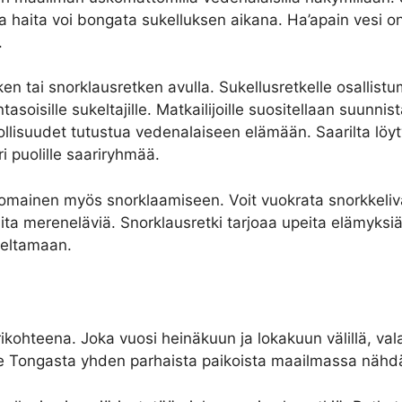
ja jopa haita voi bongata sukelluksen aikana. Ha’apain vesi
.
tken tai snorklausretken avulla. Sukellusretkelle osall
tasoisille sukeltajille. Matkailijoille suositellaan suunn
dollisuudet tutustua vedenalaiseen elämään. Saarilta löy
ri puolille saariryhmää.
nomainen myös snorklaamiseen. Voit vuokrata snorkkelivar
uita mereneläviä. Snorklausretki tarjoaa upeita elämyksiä
keltamaan.
ohteena. Joka vuosi heinäkuun ja lokakuun välillä, val
e Tongasta yhden parhaista paikoista maailmassa nähdä 