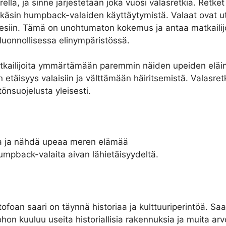
rrella, ja sinne järjestetään joka vuosi valasretkiä. Ret
sin humpback-valaiden käyttäytymistä. Valaat ovat utelia
 esiin. Tämä on unohtumaton kokemus ja antaa matkailij
luonnollisessa elinympäristössä.
atkailijoita ymmärtämään paremmin näiden upeiden eläi
 etäisyys valaisiin ja välttämään häiritsemistä. Valasret
tönsuojelusta yleisesti.
lla ja nähdä upeaa meren elämää
umpback-valaita aivan lähietäisyydeltä.
oan saari on täynnä historiaa ja kulttuuriperintöä. Sa
on kuuluu useita historiallisia rakennuksia ja muita arvo