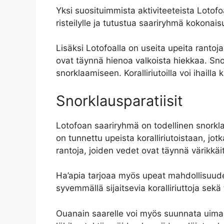
Yksi suosituimmista aktiviteeteista Lotofoal
risteilylle ja tutustua saariryhmä kokonais
Lisäksi Lotofoalla on useita upeita rantoja,
ovat täynnä hienoa valkoista hiekkaa. Snor
snorklaamiseen. Koralliriutoilla voi ihailla
Snorklausparatiisit
Lotofoan saariryhmä on todellinen snorkl
on tunnettu upeista koralliriutoistaan, jo
rantoja, joiden vedet ovat täynnä värikkäitä
Ha’apia tarjoaa myös upeat mahdollisuudet s
syvemmällä sijaitsevia koralliriuttoja sekä t
Ouanain saarelle voi myös suunnata uimaan