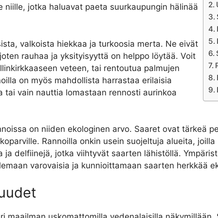
 niille, jotka haluavat paeta suurkaupungin hälinää
ista, valkoista hiekkaa ja turkoosia merta. Ne eivät
 joten rauhaa ja yksityisyyttä on helppo löytää. Voit
allinkirkkaaseen veteen, tai rentoutua palmujen
oilla on myös mahdollista harrastaa erilaisia
a tai vain nauttia lomastaan rennosti aurinkoa
nnoissa on niiden ekologinen arvo. Saaret ovat tärkeä pe
ikkoparville. Rannoilla onkin usein suojeltuja alueita, joilla
 ja delfiinejä, jotka viihtyvät saarten lähistöllä. Ympä
 olemaan varovaisia ja kunnioittamaan saarten herkkää 
suudet
i maailman uskomattomilla vedenalaisilla näkymillään. 