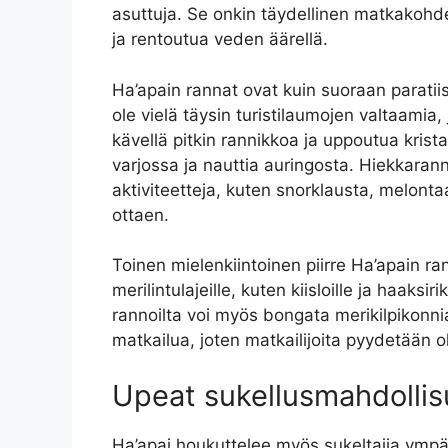
asuttuja. Se onkin täydellinen matkakohde
ja rentoutua veden äärellä.
Ha’apain rannat ovat kuin suoraan paratiis
ole vielä täysin turistilaumojen valtaamia,
kävellä pitkin rannikkoa ja uppoutua krist
varjossa ja nauttia auringosta. Hiekkarann
aktiviteetteja, kuten snorklausta, melonta
ottaen.
Toinen mielenkiintoinen piirre Ha’apain ra
merilintulajeille, kuten kiisloille ja haaksir
rannoilta voi myös bongata merikilpikonnia
matkailua, joten matkailijoita pyydetään
Upeat sukellusmahdolli
Ha’apai houkuttelee myös sukeltajia ympär