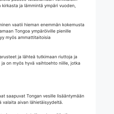
 on kirkasta ja lämmintä ympäri vuoden,
istuminen vaatii hieman enemmän kokemusta
istamaan Tongoa ympäröiville pienille
tyy myös ammattitaitoisia
usteet ja lähteä tutkimaan riuttoja ja
 ja on myös hyvä vaihtoehto niille, jotka
aat saapuvat Tongan vesille lisääntymään
valaita aivan lähietäisyydeltä.