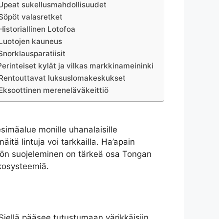
Upeat sukellusmahdollisuudet
Söpöt valasretket
Historiallinen Lotofoa
Luotojen kauneus
Snorklausparatiisit
Perinteiset kylät ja vilkas markkinameininki
Rentouttavat luksuslomakeskukset
Eksoottinen mereneläväkeittiö
simäalue monille uhanalaisille
 näitä lintuja voi tarkkailla. Ha’apain
ristön suojeleminen on tärkeä osa Tongan
ekosysteemiä.
Siellä pääsee tutustumaan värikkäisiin