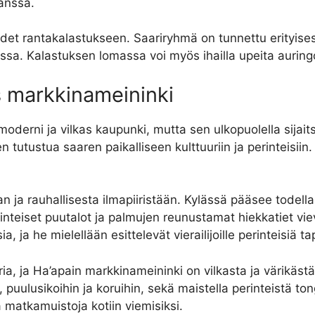
kanssa.
det rantakalastukseen. Saariryhmä on tunnettu erityisest
ssa. Kalastuksen lomassa voi myös ihailla upeita auring
as markkinameininki
oderni ja vilkas kaupunki, mutta sen ulkopuolella sijait
 tutustua saaren paikalliseen kulttuuriin ja perinteisiin.
n ja rauhallisesta ilmapiiristään. Kylässä pääsee tode
teiset puutalot ja palmujen reunustamat hiekkatiet vi
ia, ja he mielellään esittelevät vierailijoille perinteisiä t
a, ja Ha’apain markkinameininki on vilkasta ja värikästä.
n, puulusikoihin ja koruihin, sekä maistella perinteistä 
matkamuistoja kotiin viemisiksi.