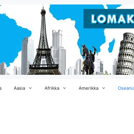
s
Aasia
Afrikka
Amerikka
Oseani