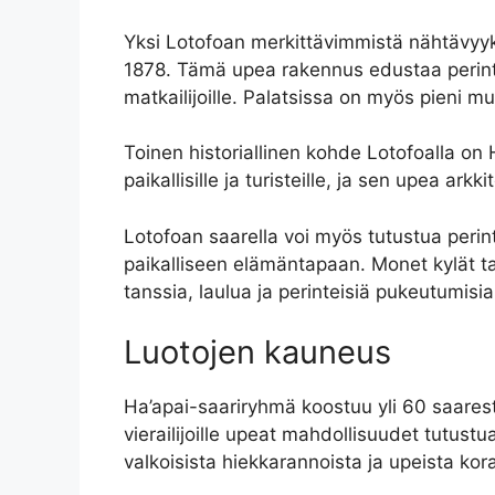
Yksi Lotofoan merkittävimmistä nähtävyyk
1878. Tämä upea rakennus edustaa perintei
matkailijoille. Palatsissa on myös pieni 
Toinen historiallinen kohde Lotofoalla on 
paikallisille ja turisteille, ja sen upea ark
Lotofoan saarella voi myös tutustua perintei
paikalliseen elämäntapaan. Monet kylät t
tanssia, laulua ja perinteisiä pukeutumisia
Luotojen kauneus
Ha’apai-saariryhmä koostuu yli 60 saarest
vierailijoille upeat mahdollisuudet tutustu
valkoisista hiekkarannoista ja upeista koral