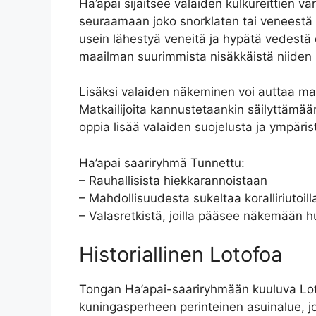
Ha’apai sijaitsee valaiden kulkureittien va
seuraamaan joko snorklaten tai veneestä kä
usein lähestyä veneitä ja hypätä vedestä
maailman suurimmista nisäkkäistä niiden 
Lisäksi valaiden näkeminen voi auttaa m
Matkailijoita kannustetaankin säilyttämään
oppia lisää valaiden suojelusta ja ympäris
Ha’apai saariryhmä Tunnettu:
– Rauhallisista hiekkarannoistaan
– Mahdollisuudesta sukeltaa koralliriutoi
– Valasretkistä, joilla pääsee näkemään h
Historiallinen Lotofoa
Tongan Ha’apai-saariryhmään kuuluva Lotof
kuningasperheen perinteinen asuinalue, joh