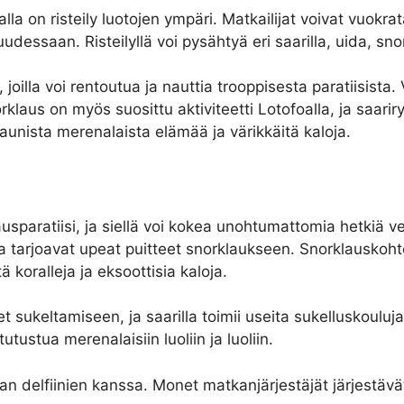
la on risteily luotojen ympäri. Matkailijat voivat vuokrat
uudessaan. Risteilyllä voi pysähtyä eri saarilla, uida, sn
 joilla voi rentoutua ja nauttia trooppisesta paratiisista
klaus on myös suosittu aktiviteetti Lotofoalla, ja saari
 kaunista merenalaista elämää ja värikkäitä kaloja.
ausparatiisi, ja siellä voi kokea unohtumattomia hetkiä
tka tarjoavat upeat puitteet snorklaukseen. Snorklauskoh
 koralleja ja eksoottisia kaloja.
ukeltamiseen, ja saarilla toimii useita sukelluskouluja j
utustua merenalaisiin luoliin ja luoliin.
 delfiinien kanssa. Monet matkanjärjestäjät järjestävät