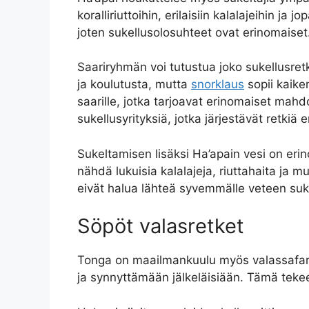
koralliriuttoihin, erilaisiin kalalajeihin 
joten sukellusolosuhteet ovat erinomaiset
Saariryhmän voi tutustua joko sukellusre
ja koulutusta, mutta
snorklaus
sopii kaiken
saarille, jotka tarjoavat erinomaiset mah
sukellusyrityksiä, jotka järjestävät retkiä e
Sukeltamisen lisäksi Ha’apain vesi on eri
nähdä lukuisia kalalajeja, riuttahaita ja m
eivät halua lähteä syvemmälle veteen su
Söpöt valasretket
Tonga on maailmankuulu myös valassafarik
ja synnyttämään jälkeläisiään. Tämä teke