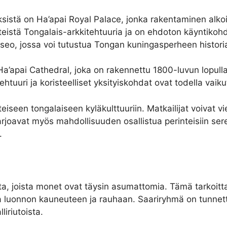
sistä on Ha’apai Royal Palace, jonka rakentaminen alk
stä Tongalais-arkkitehtuuria ja on ehdoton käyntikohde k
museo, jossa voi tutustua Tongan kuningasperheen histori
Ha’apai Cathedral, joka on rakennettu 1800-luvun lopulla
kitehtuuri ja koristeelliset yksityiskohdat ovat todella vaiku
seen tongalaiseen kyläkulttuuriin. Matkailijat voivat vier
arjoavat myös mahdollisuuden osallistua perinteisiin se
.
a, joista monet ovat täysin asumattomia. Tämä tarkoitta
a luonnon kauneuteen ja rauhaan. Saariryhmä on tunnettu e
liriutoista.