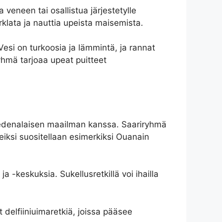
a veneen tai osallistua järjestetylle
orklata ja nauttia upeista maisemista.
. Vesi on turkoosia ja lämmintä, ja rannat
ryhmä tarjoaa upeat puitteet
 vedenalaisen maailman kanssa. Saariryhmä
teiksi suositellaan esimerkiksi Ouanain
a -keskuksia. Sukellusretkillä voi ihailla
 delfiiniuimaretkiä, joissa pääsee