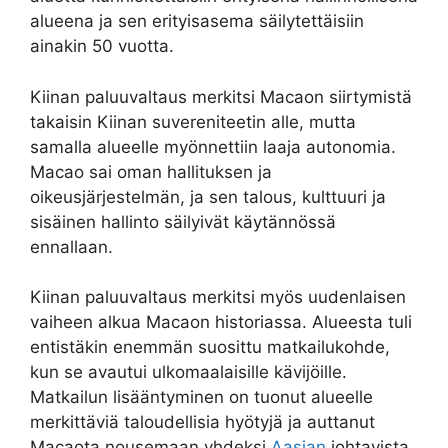
alueena ja sen erityisasema säilytettäisiin
ainakin 50 vuotta.
Kiinan paluuvaltaus merkitsi Macaon siirtymistä
takaisin Kiinan suvereniteetin alle, mutta
samalla alueelle myönnettiin laaja autonomia.
Macao sai oman hallituksen ja
oikeusjärjestelmän, ja sen talous, kulttuuri ja
sisäinen hallinto säilyivät käytännössä
ennallaan.
Kiinan paluuvaltaus merkitsi myös uudenlaisen
vaiheen alkua Macaon historiassa. Alueesta tuli
entistäkin enemmän suosittu matkailukohde,
kun se avautui ulkomaalaisille kävijöille.
Matkailun lisääntyminen on tuonut alueelle
merkittäviä taloudellisia hyötyjä ja auttanut
Macaota nousemaan yhdeksi
Aasian
johtavista