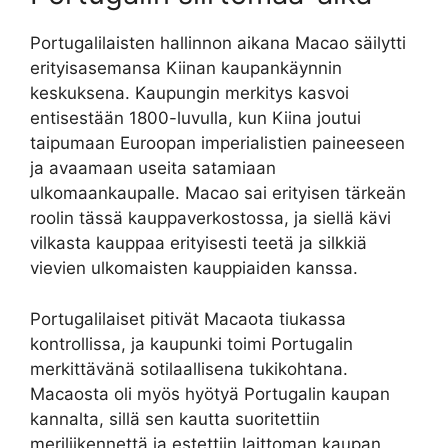
Portugalilaisten hallinnon aikana Macao säilytti
erityisasemansa Kiinan kaupankäynnin
keskuksena. Kaupungin merkitys kasvoi
entisestään 1800-luvulla, kun Kiina joutui
taipumaan Euroopan imperialistien paineeseen
ja avaamaan useita satamiaan
ulkomaankaupalle. Macao sai erityisen tärkeän
roolin tässä kauppaverkostossa, ja siellä kävi
vilkasta kauppaa erityisesti teetä ja silkkiä
vievien ulkomaisten kauppiaiden kanssa.
Portugalilaiset pitivät Macaota tiukassa
kontrollissa, ja kaupunki toimi Portugalin
merkittävänä sotilaallisena tukikohtana.
Macaosta oli myös hyötyä Portugalin kaupan
kannalta, sillä sen kautta suoritettiin
meriliikennettä ja estettiin laittoman kaupan