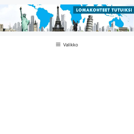
Siirry
Valikko
sisältöön