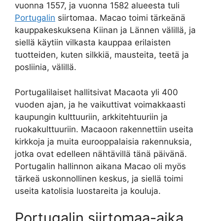
vuonna 1557, ja vuonna 1582 alueesta tuli
Portugalin
siirtomaa. Macao toimi tärkeänä
kauppakeskuksena Kiinan ja Lännen välillä, ja
siellä käytiin vilkasta kauppaa erilaisten
tuotteiden, kuten silkkiä, mausteita, teetä ja
posliinia, välillä.
Portugalilaiset hallitsivat Macaota yli 400
vuoden ajan, ja he vaikuttivat voimakkaasti
kaupungin kulttuuriin, arkkitehtuuriin ja
ruokakulttuuriin. Macaoon rakennettiin useita
kirkkoja ja muita eurooppalaisia ​​rakennuksia,
jotka ovat edelleen nähtävillä tänä päivänä.
Portugalin hallinnon aikana Macao oli myös
tärkeä uskonnollinen keskus, ja siellä toimi
useita katolisia luostareita ja kouluja.
Portugalin siirtomaa-aika