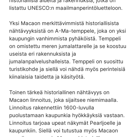
historiallisia alueita ja rakennuksia, jotka on
listattu UNESCO:n maailmanperintöluetteloon.
Yksi Macaon merkittävimmistä historiallisista
nähtävyyksistä on A-Ma-temppele, joka on yksi
kaupungin vanhimmista pyhäköistä. Temppeli
on omistettu meren jumalattarelle ja se koostuu
useista eri rakennuksista ja
jumalanpalvelushalleista. Temppeli on suosittu
turistikohde ja siellä voi nähdä myös perinteisiä
kiinalaisia taidetta ja käsityötä.
Toinen tärkeä historiallinen nähtävyys on
Macaon linnoitus, joka sijaitsee niemimaalla.
Linnoitus rakennettiin 1600-luvulla
puolustamaan kaupunkia hyökkäyksiä vastaan.
Linnoitus tarjoaa upeat näkymät Pearljoelle ja
kaupunkiin. Siellä voi tutustua myös Macaon