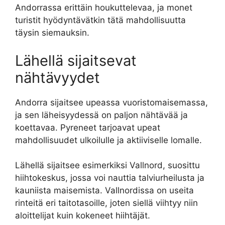
Andorrassa erittäin houkuttelevaa, ja monet
turistit hyödyntävätkin tätä mahdollisuutta
täysin siemauksin.
Lähellä sijaitsevat
nähtävyydet
Andorra sijaitsee upeassa vuoristomaisemassa,
ja sen läheisyydessä on paljon nähtävää ja
koettavaa. Pyreneet tarjoavat upeat
mahdollisuudet ulkoilulle ja aktiiviselle lomalle.
Lähellä sijaitsee esimerkiksi Vallnord, suosittu
hiihtokeskus, jossa voi nauttia talviurheilusta ja
kauniista maisemista. Vallnordissa on useita
rinteitä eri taitotasoille, joten siellä viihtyy niin
aloittelijat kuin kokeneet hiihtäjät.