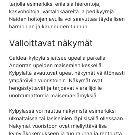
tarjolla esimerkiksi erilaisia hierontoja,
kasvohoitoja, vartalokääreitä ja pedikyyrejä.
Näiden hoitojen avulla voi saavuttaa täydellisen
harmonian ja kauneuden tunnun.
Valloittavat näkymät
Caldea-kylpylä sijaitsee upealla paikalla
Andorran upeiden maisemien keskellä.
Kylpylältä avautuvat upeat näkymät välittömästi
ympäröiviin vuoristoihin. Näkymät ovat
hengästyttävät ja tarjoavat vierailijoille
unohtumattomia maisemaelämyksiä.
Kylpylässä voi nauttia näkymistä esimerkiksi
ulkoaltaissa tai lasiseinien läpi sisällä ollessaan.
Näkymät vuoristoon ovat miellyttävä lisä
kylpyläkokemukseen ja tuo rauhaa ja rentoutta