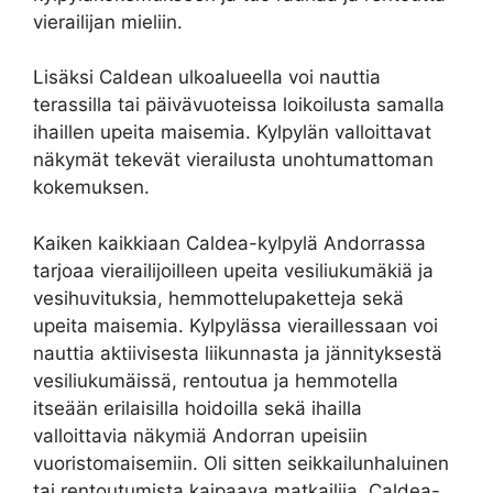
vierailijan mieliin.
Lisäksi Caldean ulkoalueella voi nauttia
terassilla tai päivävuoteissa loikoilusta samalla
ihaillen upeita maisemia. Kylpylän valloittavat
näkymät tekevät vierailusta unohtumattoman
kokemuksen.
Kaiken kaikkiaan Caldea-kylpylä Andorrassa
tarjoaa vierailijoilleen upeita vesiliukumäkiä ja
vesihuvituksia, hemmottelupaketteja sekä
upeita maisemia. Kylpylässa vieraillessaan voi
nauttia aktiivisesta liikunnasta ja jännityksestä
vesiliukumäissä, rentoutua ja hemmotella
itseään erilaisilla hoidoilla sekä ihailla
valloittavia näkymiä Andorran upeisiin
vuoristomaisemiin. Oli sitten seikkailunhaluinen
tai rentoutumista kaipaava matkailija, Caldea-