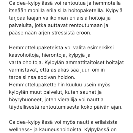
Caldea-kylpylässä voi rentoutua ja hemmotella
itseään monilla erilaisilla hoitopaketeilla. Kylpylä
tarjoaa laajan valikoiman erilaisia hoitoja ja
palveluita, jotka auttavat rentoutumaan ja
pääsemään arjen stressistä eroon.
Hemmottelupaketeista voi valita esimerkiksi
kasvohoitoja, hierontoja, kylpyjä ja
vartalohoitoja. Kylpylän ammattitaitoiset hoitajat
varmistavat, että asiakas saa juuri omiin
tarpeisiinsa sopivan hoidon.
Hemmottelupaketteihin kuuluu usein myös
kylpylän muut palvelut, kuten saunat ja
höyryhuoneet, joten vierailija voi nauttia
täydellisestä rentoutumisesta koko päivän ajan.
Caldea-kylpylässä voi myös nauttia erilaisista
wellness- ja kauneushoidoista. Kylpylässä on