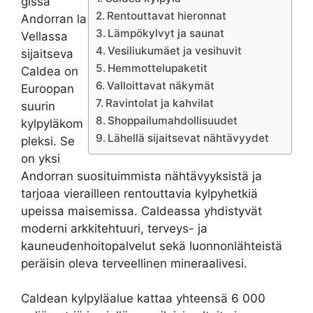
gissa
Rentouttavat hieronnat
Andorran la
Lämpökylvyt ja saunat
Vellassa
Vesiliukumäet ja vesihuvit
sijaitseva
Hemmottelupaketit
Caldea on
Valloittavat näkymät
Euroopan
Ravintolat ja kahvilat
suurin
Shoppailumahdollisuudet
kylpyläkom
Lähellä sijaitsevat nähtävyydet
pleksi. Se
on yksi
Andorran suosituimmista nähtävyyksistä ja
tarjoaa vierailleen rentouttavia kylpyhetkiä
upeissa maisemissa. Caldeassa yhdistyvät
moderni arkkitehtuuri, terveys- ja
kauneudenhoitopalvelut sekä luonnonlähteistä
peräisin oleva terveellinen mineraalivesi.
Caldean kylpyläalue kattaa yhteensä 6 000