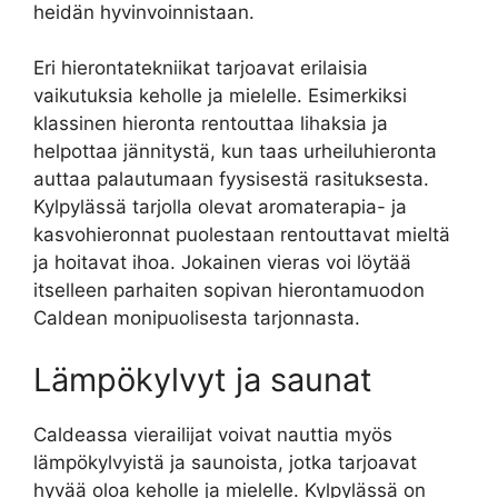
heidän hyvinvoinnistaan.
Eri hierontatekniikat tarjoavat erilaisia
vaikutuksia keholle ja mielelle. Esimerkiksi
klassinen hieronta rentouttaa lihaksia ja
helpottaa jännitystä, kun taas urheiluhieronta
auttaa palautumaan fyysisestä rasituksesta.
Kylpylässä tarjolla olevat aromaterapia- ja
kasvohieronnat puolestaan rentouttavat mieltä
ja hoitavat ihoa. Jokainen vieras voi löytää
itselleen parhaiten sopivan hierontamuodon
Caldean monipuolisesta tarjonnasta.
Lämpökylvyt ja saunat
Caldeassa vierailijat voivat nauttia myös
lämpökylvyistä ja saunoista, jotka tarjoavat
hyvää oloa keholle ja mielelle. Kylpylässä on