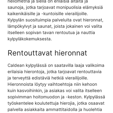
neliömetriä ja siellä on erilaisia altaita ja
saunoja, jotka tarjoavat monipuolisia elämyksiä
kaikenikäisille ja -kuntoisille vierailijoille.
Kylpylän suosituimpia palveluita ovat hieronnat,
lämpökylvyt ja saunat, joista jokainen voi valita
itselleen sopivan tavan rentoutua ja nauttia
kylpyläkokemuksesta.
Rentouttavat hieronnat
Caldean kylpylässä on saatavilla laaja valikoima
erilaisia hierontoja, jotka tarjoavat rentouttavia
ja terveyttä edistäviä hetkiä vierailijoille.
Hieronnoista löytyy vaihtoehtoja niin kehoon
kuin kasvoihinkin, ja asiakas voi valita itselleen
sopivimman hoitomuodon ja -keston. Kylpylässä
työskentelee koulutettuja hierojia, jotka osaavat
palvella asiakkaita ammattitaidolla ja huolehtia