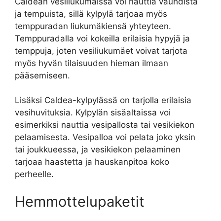
Caldean vesiliukumäissä voi nauttia vauhdista
ja tempuista, sillä kylpylä tarjoaa myös
temppuradan liukumäkiensä yhteyteen.
Temppuradalla voi kokeilla erilaisia hypyjä ja
temppuja, joten vesiliukumäet voivat tarjota
myös hyvän tilaisuuden hieman ilmaan
pääsemiseen.
Lisäksi Caldea-kylpylässä on tarjolla erilaisia
vesihuvituksia. Kylpylän sisäaltaissa voi
esimerkiksi nauttia vesipallosta tai vesikiekon
pelaamisesta. Vesipalloa voi pelata joko yksin
tai joukkueessa, ja vesikiekon pelaaminen
tarjoaa haastetta ja hauskanpitoa koko
perheelle.
Hemmottelupaketit