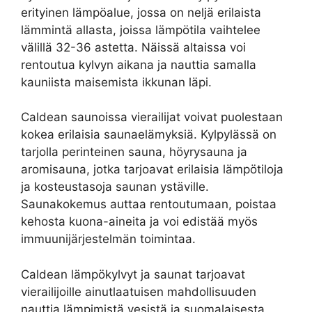
erityinen lämpöalue, jossa on neljä erilaista
lämmintä allasta, joissa lämpötila vaihtelee
välillä 32-36 astetta. Näissä altaissa voi
rentoutua kylvyn aikana ja nauttia samalla
kauniista maisemista ikkunan läpi.
Caldean saunoissa vierailijat voivat puolestaan
kokea erilaisia saunaelämyksiä. Kylpylässä on
tarjolla perinteinen sauna, höyrysauna ja
aromisauna, jotka tarjoavat erilaisia lämpötiloja
ja kosteustasoja saunan ystäville.
Saunakokemus auttaa rentoutumaan, poistaa
kehosta kuona-aineita ja voi edistää myös
immuunijärjestelmän toimintaa.
Caldean lämpökylvyt ja saunat tarjoavat
vierailijoille ainutlaatuisen mahdollisuuden
nauttia lämpimistä vesistä ja suomalaisesta