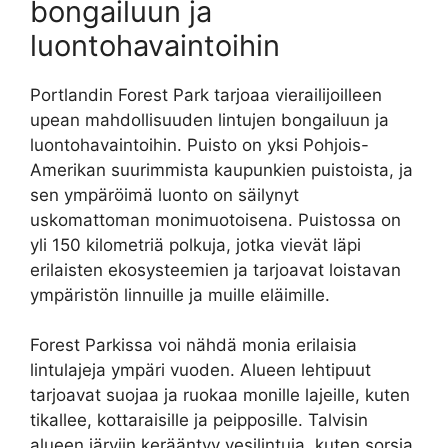
bongailuun ja
luontohavaintoihin
Portlandin Forest Park tarjoaa vierailijoilleen
upean mahdollisuuden lintujen bongailuun ja
luontohavaintoihin. Puisto on yksi Pohjois-
Amerikan suurimmista kaupunkien puistoista, ja
sen ympäröimä luonto on säilynyt
uskomattoman monimuotoisena. Puistossa on
yli 150 kilometriä polkuja, jotka vievät läpi
erilaisten ekosysteemien ja tarjoavat loistavan
ympäristön linnuille ja muille eläimille.
Forest Parkissa voi nähdä monia erilaisia
lintulajeja ympäri vuoden. Alueen lehtipuut
tarjoavat suojaa ja ruokaa monille lajeille, kuten
tikallee, kottaraisille ja peipposille. Talvisin
alueen järviin kerääntyy vesilintuja, kuten sorsia