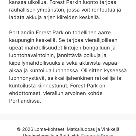
kanssa ulkoilua. Forest Parkin luonto tarjoaa
rauhallisen ympäristön, jossa voit rentoutua ja
ladata akkuja arjen kiireiden keskellä.
Portlandin Forest Park on todellinen aarre
kaupungin keskellä. Se tarjoaa vierailijoilleen
upeat mahdollisuudet lintujen bongailuun ja
luontohavaintoihin, jännittäviä polkuja ja
kiipeilymahdollisuuksia sekä aktiivista vapaa-
aikaa ja kuntoilua luonnossa. Oli sitten kyseessä
luonnonystävä, seikkailijahenkinen retkeilijä tai
kuntoilusta kiinnostunut, Forest Park on
ehdottomasti vierailun arvoinen kohde
Portlandissa.
© 2026 Loma-kohteet: Matkailuopas ja Vinkkejä
Unelmalomalle
• Built with
GeneratePress