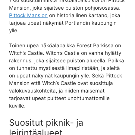
Yksi suosituimmista näköalapaikoista on Pittock
Mansion, joka sijaitsee puiston pohjoisosassa.
Pittock Mansion
on historiallinen kartano, joka
tarjoaa upeat näkymät Portlandin kaupungin
ylle.
Toinen upea näköalapaikka Forest Parkissa on
Witch’s Castle. Witch’s Castle on vanha hylätty
rakennus, joka sijaitsee puiston alueella. Paikka
on tunnettu mystisestä ilmapiiristään, ja sieltä
on upeat näkymät kaupungin ylle. Sekä Pittock
Mansion että Witch’s Castle ovat suosittuja
valokuvauskohteita, ja niiden maisemat
tarjoavat upeat puitteet unohtumattomille
kuville.
Suositut piknik- ja
leirintäalueet