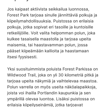
Jos kaipaat aktiivista seikkailua luonnossa,
Forest Park tarjoaa sinulle jännittäviä polkuja ja
kiipeilymahdollisuuksia. Puistossa on erilaisia
polkuja, jotka sopivat eri tasoille ja kuntoisille
retkeilijöille. Voit valita helpomman polun, joka
kulkee tasaisella maastolla ja tarjoaa upeita
maisemia, tai haastavamman polun, jossa
pääset kiipeämään kallioita ja haastamaan
itsesi fyysisesti.
Yksi suosituimmista poluista Forest Parkissa on
Wildwood Trail, joka on yli 30 kilometriä pitkä ja
tarjoaa upeita näkymiä ja vaihtelevaa maastoa.
Polun varrella on myös useita näköalapaikkoja,
joista voi ihailla Portlandin kaupunkia ja sen
ympärillä olevaa luontoa. Lisäksi puistossa on
erilaisia kiipeilyseinämiä, jotka tarjoavat