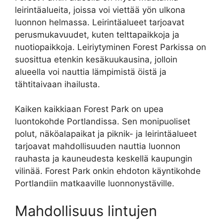
leirintäalueita, joissa voi viettää yön ulkona
luonnon helmassa. Leirintäalueet tarjoavat
perusmukavuudet, kuten telttapaikkoja ja
nuotiopaikkoja. Leiriytyminen Forest Parkissa on
suosittua etenkin kesäkuukausina, jolloin
alueella voi nauttia lämpimistä öistä ja
tähtitaivaan ihailusta.
Kaiken kaikkiaan Forest Park on upea
luontokohde Portlandissa. Sen monipuoliset
polut, näköalapaikat ja piknik- ja leirintäalueet
tarjoavat mahdollisuuden nauttia luonnon
rauhasta ja kauneudesta keskellä kaupungin
vilinää. Forest Park onkin ehdoton käyntikohde
Portlandiin matkaaville luonnonystäville.
Mahdollisuus lintujen