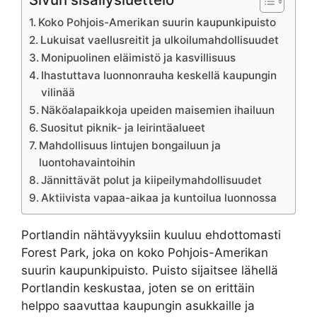
Koko Pohjois-Amerikan suurin kaupunkipuisto
Lukuisat vaellusreitit ja ulkoilumahdollisuudet
Monipuolinen eläimistö ja kasvillisuus
Ihastuttava luonnonrauha keskellä kaupungin
vilinää
Näköalapaikkoja upeiden maisemien ihailuun
Suositut piknik- ja leirintäalueet
Mahdollisuus lintujen bongailuun ja
luontohavaintoihin
Jännittävät polut ja kiipeilymahdollisuudet
Aktiivista vapaa-aikaa ja kuntoilua luonnossa
Portlandin nähtävyyksiin kuuluu ehdottomasti
Forest Park, joka on koko Pohjois-Amerikan
suurin kaupunkipuisto. Puisto sijaitsee lähellä
Portlandin keskustaa, joten se on erittäin
helppo saavuttaa kaupungin asukkaille ja