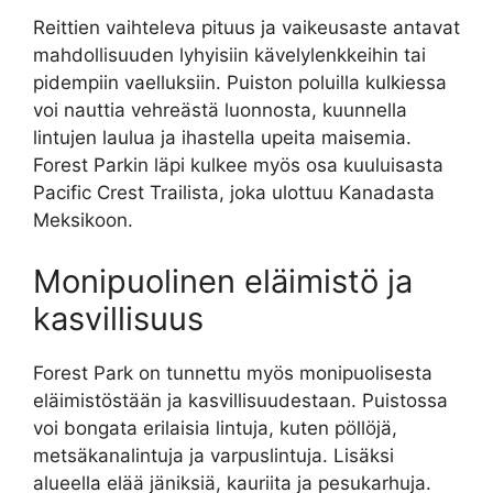
Reittien vaihteleva pituus ja vaikeusaste antavat
mahdollisuuden lyhyisiin kävelylenkkeihin tai
pidempiin vaelluksiin. Puiston poluilla kulkiessa
voi nauttia vehreästä luonnosta, kuunnella
lintujen laulua ja ihastella upeita maisemia.
Forest Parkin läpi kulkee myös osa kuuluisasta
Pacific Crest Trailista, joka ulottuu Kanadasta
Meksikoon.
Monipuolinen eläimistö ja
kasvillisuus
Forest Park on tunnettu myös monipuolisesta
eläimistöstään ja kasvillisuudestaan. Puistossa
voi bongata erilaisia lintuja, kuten pöllöjä,
metsäkanalintuja ja varpuslintuja. Lisäksi
alueella elää jäniksiä, kauriita ja pesukarhuja.