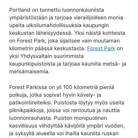
Portland on tunnettu luonnonkauniista
ympäristöstään ja tarjoaa vierailijoilleen monia
upeita ulkoilumahdollisuuksia kaupungin
keskustan läheisyydessä. Yksi näistä kohteista
on Forest Park, joka sijaitsee vain muutaman
kilometrin päässä keskustasta.
Forest Park
on
yksi Yhdysvaltain suurimmista
kaupunkipuistoista ja tarjoaa kauniita metsä- ja
metsämaisemia.
Forest Parkissa on yli 100 kilometriä pieniä
polkuja, jotka sopivat hyvin kävely- ja
patikointireiteiksi. Puistosta löytyy myös useita
piknikpaikkoja, joissa voi rentoutua ja nauttia
luonnonrauhasta. Puiston monipuolinen
kasvillisuus viihdyttää kävijöitä ympäri vuoden,
ja syksyllä alueella voi ihailla kauniita ruskan