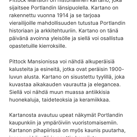
Pittock Mansion on historiallinen kartano, joka
sijaitsee Portlandin länsipuolella. Kartano on
rakennettu vuonna 1914 ja se tarjoaa
vierailijoille mahdollisuuden tutustua Portlandin
historiaan ja arkkitehtuuriin. Kartano on tänä
päivänä avoinna yleisölle ja siellä voi osallistua
opastetuille kierroksille.
Pittock Mansionissa voi nähdä alkuperäisiä
kalusteita ja esineitä, jotka ovat peräisin 1900-
luvun alusta. Kartano on sisustettu tyylillä, joka
kuvastaa aikakauden vaurautta ja elegancea.
Siellä voi nähdä muun muassa antiikkisia
huonekaluja, taideteoksia ja keramiikkaa.
Kartanosta avautuu upeat näkymät Portlandin
kaupunkiin ja ympäröiviin vuoristomaisemiin.
Kartanon pihapiirissä on myös kaunis puutarha,