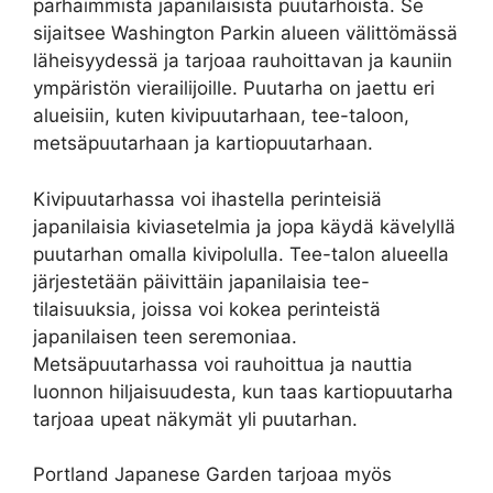
parhaimmista japanilaisista puutarhoista. Se
sijaitsee Washington Parkin alueen välittömässä
läheisyydessä ja tarjoaa rauhoittavan ja kauniin
ympäristön vierailijoille. Puutarha on jaettu eri
alueisiin, kuten kivipuutarhaan, tee-taloon,
metsäpuutarhaan ja kartiopuutarhaan.
Kivipuutarhassa voi ihastella perinteisiä
japanilaisia kiviasetelmia ja jopa käydä kävelyllä
puutarhan omalla kivipolulla. Tee-talon alueella
järjestetään päivittäin japanilaisia tee-
tilaisuuksia, joissa voi kokea perinteistä
japanilaisen teen seremoniaa.
Metsäpuutarhassa voi rauhoittua ja nauttia
luonnon hiljaisuudesta, kun taas kartiopuutarha
tarjoaa upeat näkymät yli puutarhan.
Portland Japanese Garden tarjoaa myös