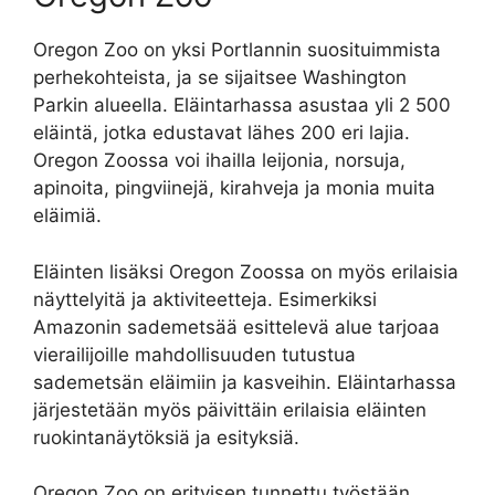
Oregon Zoo on yksi Portlannin suosituimmista
perhekohteista, ja se sijaitsee Washington
Parkin alueella. Eläintarhassa asustaa yli 2 500
eläintä, jotka edustavat lähes 200 eri lajia.
Oregon Zoossa voi ihailla leijonia, norsuja,
apinoita, pingviinejä, kirahveja ja monia muita
eläimiä.
Eläinten lisäksi Oregon Zoossa on myös erilaisia
näyttelyitä ja aktiviteetteja. Esimerkiksi
Amazonin sademetsää esittelevä alue tarjoaa
vierailijoille mahdollisuuden tutustua
sademetsän eläimiin ja kasveihin. Eläintarhassa
järjestetään myös päivittäin erilaisia eläinten
ruokintanäytöksiä ja esityksiä.
Oregon Zoo on erityisen tunnettu työstään