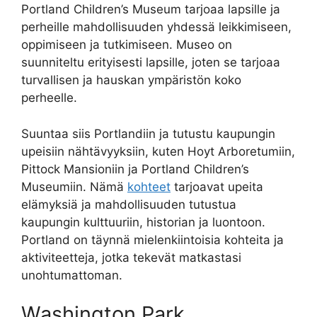
Portland Children’s Museum tarjoaa lapsille ja
perheille mahdollisuuden yhdessä leikkimiseen,
oppimiseen ja tutkimiseen. Museo on
suunniteltu erityisesti lapsille, joten se tarjoaa
turvallisen ja hauskan ympäristön koko
perheelle.
Suuntaa siis Portlandiin ja tutustu kaupungin
upeisiin nähtävyyksiin, kuten Hoyt Arboretumiin,
Pittock Mansioniin ja Portland Children’s
Museumiin. Nämä
kohteet
tarjoavat upeita
elämyksiä ja mahdollisuuden tutustua
kaupungin kulttuuriin, historian ja luontoon.
Portland on täynnä mielenkiintoisia kohteita ja
aktiviteetteja, jotka tekevät matkastasi
unohtumattoman.
Washington Park