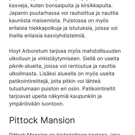
kasveja, kuten bonsaipuita ja kirsikkapuita.
Japanin puutarhassa voi rauhoittua ja nauttia
kauniista maisemista. Puistossa on myös
erilaisia hiekkapolkuja ja istutuksia, joissa voi
ihailla erilaisia kasviyhdistelmiä.
Hoyt Arboretum tarjoaa myös mahdollisuuden
ulkoiluun ja virkistäytymiseen. Siellä on useita
piknik-alueita, joissa voi rentoutua ja nauttia
ulkoilmasta. Lisäksi alueella on myös useita
patikointireittejä, joita pitkin voi lähteä
tutustumaan puiston eri osiin. Patikointireitit
tarjoavat upeita näkymiä kaupunkiin ja
ympäröivään luontoon.
Pittock Mansion