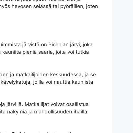
myös hevosen selässä tai pyöräillen, joten
immista järvistä on Picholan järvi, joka
auniita pieniä saaria, joita voi tutkia
iden ja matkailijoiden keskuudessa, ja se
ävelykatuja, joilla voi nauttia kauniista
 järvillä. Matkailijat voivat osallistua
peita näkymiä ja mahdollisuuden ihailla