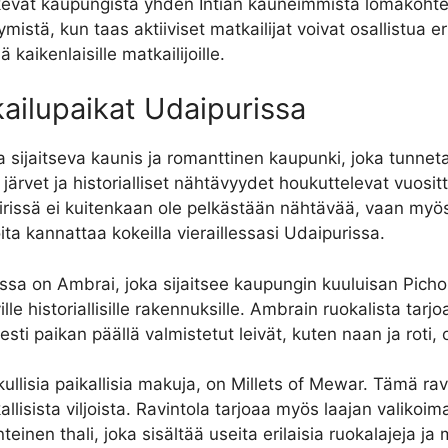
kevät kaupungista yhden Intian kauneimmista lomakohtei
tä, kun taas aktiiviset matkailijat voivat osallistua erila
aikenlaisille matkailijoille.
kailupaikat Udaipurissa
a sijaitseva kaunis ja romanttinen kaupunki, joka tunnet
järvet ja historialliset nähtävyydet houkuttelevat vuositt
irissä ei kuitenkaan ole pelkästään nähtävää, vaan my
oita kannattaa kokeilla vieraillessasi Udaipurissa.
ssa on Ambrai, joka sijaitsee kaupungin kuuluisan Pichol
le historiallisille rakennuksille. Ambrain ruokalista tarjo
sesti paikan päällä valmistetut leivät, kuten naan ja roti, 
kullisia paikallisia makuja, on Millets of Mewar. Tämä rav
kallisista viljoista. Ravintola tarjoaa myös laajan valikoi
nen thali, joka sisältää useita erilaisia ​​ruokalajeja j