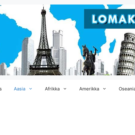
s
Aasia
Afrikka
Amerikka
Oseani