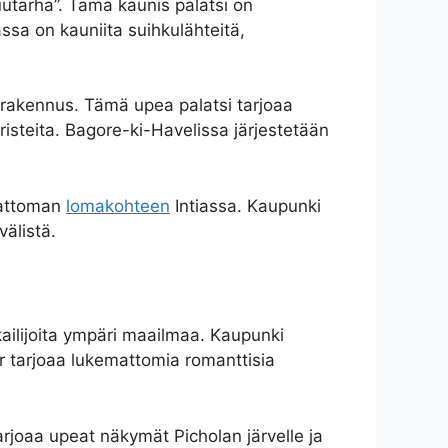
utarha”. Tämä kaunis palatsi on
ssa on kauniita suihkulähteitä,
uinrakennus. Tämä upea palatsi tarjoaa
oristeita. Bagore-ki-Havelissa järjestetään
umattoman
lomakohteen
Intiassa. Kaupunki
välistä.
kailijoita ympäri maailmaa. Kaupunki
r tarjoaa lukemattomia romanttisia
arjoaa upeat näkymät Picholan järvelle ja