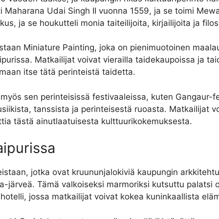
sti Maharana Udai Singh II vuonna 1559, ja se toimi Me
, ja se houkutteli monia taiteilijoita, kirjailijoita ja filo
taan Miniature Painting, joka on pienimuotoinen maala
purissa. Matkailijat voivat vierailla taidekaupoissa ja t
aan itse tätä perinteistä taidetta.
 myös sen perinteisissä festivaaleissa, kuten Gangaur-fe
ikista, tanssista ja perinteisestä ruoasta. Matkailijat v
uttia tästä ainutlaatuisesta kulttuurikokemuksesta.
ipurissa
staan, jotka ovat kruununjalokiviä kaupungin arkkitehtuu
ola-järveä. Tämä valkoiseksi marmoriksi kutsuttu palatsi
hotelli, jossa matkailijat voivat kokea kuninkaallista elä