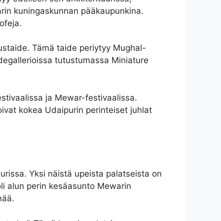
warin kuningaskunnan pääkaupunkina.
sofeja.
ustaide. Tämä taide periytyy Mughal-
aidegallerioissa tutustumassa Miniature
stivaalissa ja Mewar-festivaalissa.
oivat kokea Udaipurin perinteiset juhlat
rissa. Yksi näistä upeista palatseista on
 oli alun perin kesäasunto Mewarin
mää.