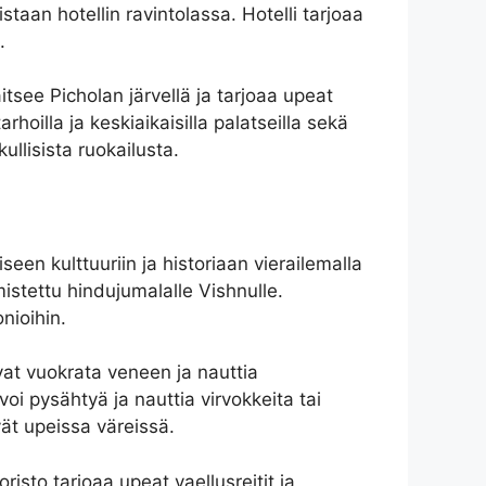
staan ​​hotellin ravintolassa. Hotelli tarjoaa
.
see Picholan järvellä ja tarjoaa upeat
illa ja keskiaikaisilla palatseilla sekä
llisista ruokailusta.
seen kulttuuriin ja historiaan vierailemalla
istettu hindujumalalle Vishnulle.
nioihin.
ivat vuokrata veneen ja nauttia
 voi pysähtyä ja nauttia virvokkeita tai
vät upeissa väreissä.
risto tarjoaa upeat vaellusreitit ja