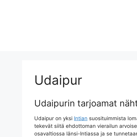
Udaipur
Udaipurin tarjoamat näh
Udaipur on yksi
Intian
suosituimmista loma
tekevät siitä ehdottoman vierailun arvois
osavaltiossa länsi-Intiassa ja se tunnetaa