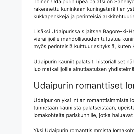
Toinen Udaipurin upea palatsi on Saheliyo
rakennettu kuninkaan kuningataräitien yst
kukkapenkkejä ja perinteisiä arkkitehtuuri
Lisäksi Udaipurissa sijaitsee Bagore-ki-Ha
vierailijoille mahdollisuuden tutustua kuni
myös perinteisiä kulttuuriesityksiä, kuten
Udaipurin kauniit palatsit, historialliset 
luo matkailijoille ainutlaatuisen yhdistelmä
Udaipurin romanttiset l
Udaipur on yksi Intian romanttisimmista l
tunnetaan kauniista palatseistaan, upeis
lomakohteita pariskunnille, jotka haluavat
Yksi Udaipurin romanttisimmista lomakohte