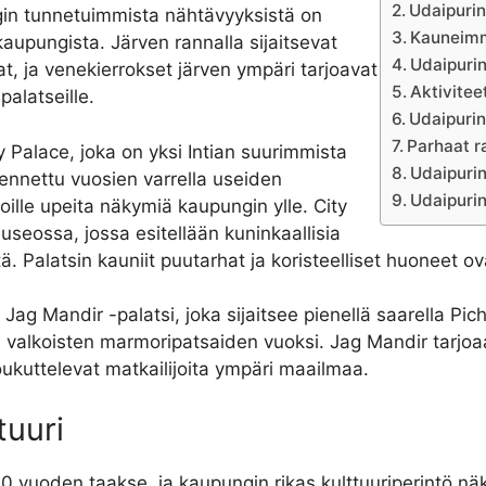
Udaipurin 
ungin tunnetuimmista nähtävyyksistä on
Kauneimm
kaupungista. Järven rannalla sijaitsevat
Udaipuri
at, ja venekierrokset järven ympäri tarjoavat
Aktivitee
palatseille.
Udaipurin
Parhaat ra
 Palace, joka on yksi Intian suurimmista
Udaipurin
akennettu vuosien varrella useiden
Udaipuri
joille upeita näkymiä kaupungin ylle. City
museossa, jossa esitellään kuninkaallisia
neitä. Palatsin kauniit puutarhat ja koristeelliset huoneet
Jag Mandir -palatsi, joka sijaitsee pienellä saarella Pi
n valkoisten marmoripatsaiden vuoksi. Jag Mandir tarjoa
houkuttelevat matkailijoita ympäri maailmaa.
tuuri
00 vuoden taakse, ja kaupungin rikas kulttuuriperintö nä