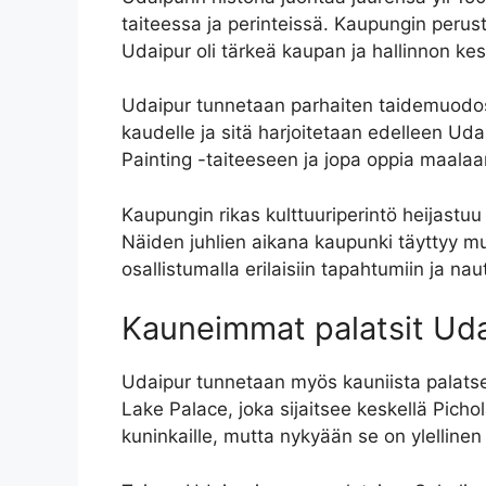
taiteessa ja perinteissä. Kaupungin peru
Udaipur oli tärkeä kaupan ja hallinnon keskus
Udaipur tunnetaan parhaiten taidemuodos
kaudelle ja sitä harjoitetaan edelleen Udai
Painting -taiteeseen ja jopa oppia maalaam
Kaupungin rikas kulttuuriperintö heijastuu
Näiden juhlien aikana kaupunki täyttyy musi
osallistumalla erilaisiin tapahtumiin ja na
Kauneimmat palatsit Uda
Udaipur tunnetaan myös kauniista palatsei
Lake Palace, joka sijaitsee keskellä Pich
kuninkaille, mutta nykyään se on ylellinen 