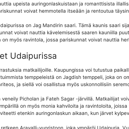
ttia upeista auringonlaskuistaan ​​ja romanttisista illallisi
ariskunnat voivat hemmotella itseään ja rentoutua täysin
ipurissa on Jag Mandirin saari. Tämä kaunis saari sijait
t voivat nauttia kävelemisestä saaren kauniilla puutarho
on myös ravintola, jossa pariskunnat voivat nauttia herku
set Udaipurissa
rastuksia matkailijoille. Kaupungissa voi tutustua paikalli
situimmista temppeleistä on Jagdish temppeli, joka on om
teos, ja siellä voi osallistua myös uskonnollisiin seremo
 veneily Picholan ja Fateh Sagar -järvillä. Matkailijat vo
 ympärillä on myös monia kahviloita ja ravintoloita, joissa
iviteetti etenkin auringonlaskun aikaan, kun järvet kylpe
 retkeen Aravalli-vuoristoon, joka ympäröi Udaipuria. Vuo