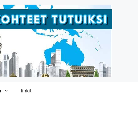
a
linkit