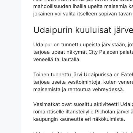
mahdollisuuden ihailla upeita maisemia kau
jokainen voi valita itselleen sopivan tavan
Udaipurin kuuluisat järve
Udaipur on tunnettu upeista järvistään, jo
tarjoaa upeat näkymät City Palacen palatsih
veneellä tai lautalla.
Toinen tunnettu järvi Udaipurissa on Fateh
tarjoaa useita vesitoimintoja, kuten venere
maisemista ja rentoutua vehreydessä.
Vesimatkat ovat suosittu aktiviteetti Udaipu
romanttiselle iltaristeilylle Picholan järve
kaupungin kauneutta eri näkökulmista.