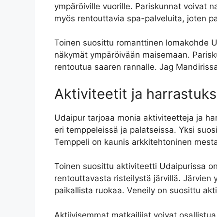
ympäröiville vuorille. Pariskunnat voivat nau
myös rentouttavia spa-palveluita, joten p
Toinen suosittu romanttinen lomakohde Uda
näkymät ympäröivään maisemaan. Pariskunna
rentoutua saaren rannalle. Jag Mandirissa 
Aktiviteetit ja harrastuk
Udaipur tarjoaa monia aktiviteetteja ja har
eri temppeleissä ja palatseissa. Yksi suo
Temppeli on kaunis arkkitehtoninen mestari
Toinen suosittu aktiviteetti Udaipurissa on
rentouttavasta risteilystä järvillä. Järvien
paikallista ruokaa. Veneily on suosittu akt
Aktiivisemmat matkailijat voivat osallistua