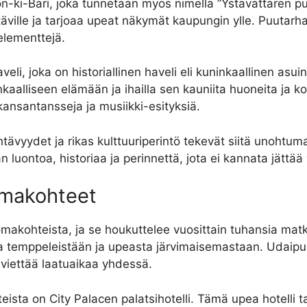
n-ki-Bari, joka tunnetaan myös nimellä ”Ystävättären pu
äville ja tarjoaa upeat näkymät kaupungin ylle. Puutarha
elementtejä.
veli, joka on historiallinen haveli eli kuninkaallinen as
nkaalliseen elämään ja ihailla sen kauniita huoneita ja k
 kansantansseja ja musiikki-esityksiä.
nähtävyydet ja rikas kulttuuriperintö tekevät siitä unoht
n luontoa, historiaa ja perinnettä, jota ei kannata jättää 
omakohteet
omakohteista, ja se houkuttelee vuosittain tuhansia mat
ta temppeleistään ja upeasta järvimaisemastaan. Udaipu
 viettää laatuaikaa yhdessä.
ista on City Palacen palatsihotelli. Tämä upea hotelli t