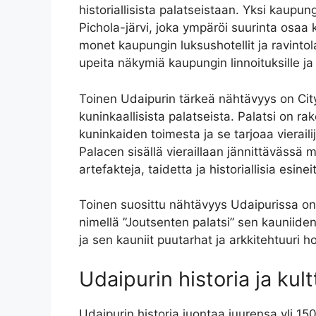
historiallisista palatseistaan. Yksi kaup
Pichola-järvi, joka ympäröi suurinta osaa 
monet kaupungin luksushotellit ja ravintol
upeita näkymiä kaupungin linnoituksille ja 
Toinen Udaipurin tärkeä nähtävyys on City
kuninkaallisista palatseista. Palatsi on r
kuninkaiden toimesta ja se tarjoaa vieraili
Palacen sisällä vieraillaan jännittävässä 
artefakteja, taidetta ja historiallisia esi
Toinen suosittu nähtävyys Udaipurissa on 
nimellä ”Joutsenten palatsi” sen kauniide
ja sen kauniit puutarhat ja arkkitehtuuri 
Udaipurin historia ja kult
Udaipurin historia juontaa juurensa yli 15