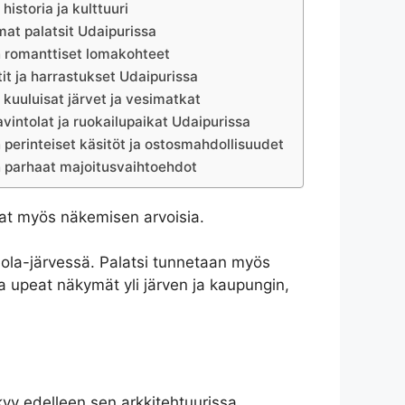
historia ja kulttuuri
at palatsit Udaipurissa
n romanttiset lomakohteet
tit ja harrastukset Udaipurissa
 kuuluisat järvet ja vesimatkat
vintolat ja ruokailupaikat Udaipurissa
 perinteiset käsitöt ja ostosmahdollisuudet
n parhaat majoitusvaihtoehdot
 ovat myös näkemisen arvoisia.
chola-järvessä. Palatsi tunnetaan myös
a upeat näkymät yli järven ja kaupungin,
kyy edelleen sen arkkitehtuurissa,