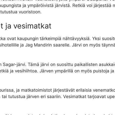
pungista ja ympäröivistä järvistä. Retkiä voi järjestää 
 tutustua vuoristoon.
t ja vesimatkat
tka ovat kaupungin tärkeimpiä nähtävyyksiä. Yksi suositu
otellille ja Jag Mandirin saarelle. Järvi on myös täynnä k
 Sagar-järvi. Tämä järvi on suosittu paikallisten asukka
tkiä ja vesihiihtoa. Järven ympärillä on myös puistoja ja k
rissa, ja matkatoimistot järjestävät erilaisia ​​venematkoja
llä tai tutustua järven eri saariin. Vesimatkat tarjoavat u