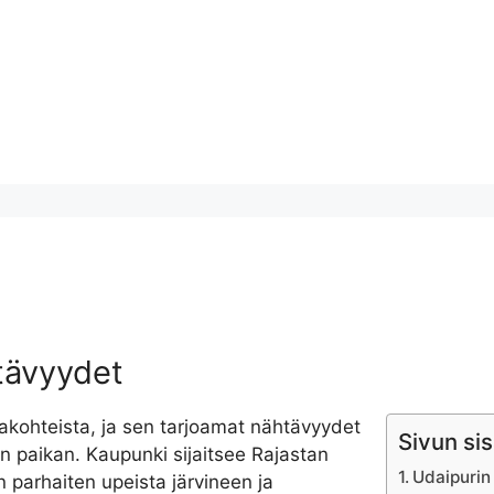
tävyydet
kohteista, ja sen tarjoamat nähtävyydet
Sivun sis
en paikan. Kaupunki sijaitsee Rajastan
Udaipurin
n parhaiten upeista järvineen ja