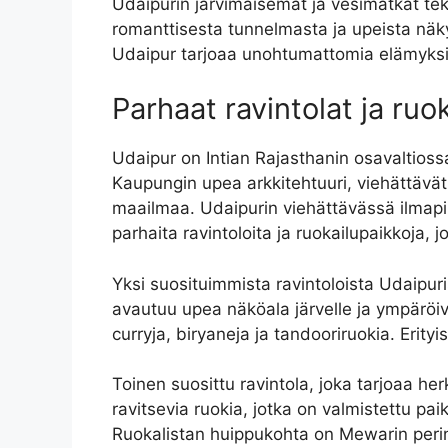
Udaipurin järvimaisemat ja vesimatkat te
romanttisesta tunnelmasta ja upeista näkymis
Udaipur tarjoaa unohtumattomia elämyksiä k
Parhaat ravintolat ja ruo
Udaipur on Intian Rajasthanin osavaltioss
Kaupungin upea arkkitehtuuri, viehättävät 
maailmaa. Udaipurin viehättävässä ilmapi
parhaita ravintoloita ja ruokailupaikkoja, j
Yksi suosituimmista ravintoloista Udaipuri
avautuu upea näköala järvelle ja ympäröivil
curryja, biryaneja ja tandooriruokia. Erityi
Toinen suosittu ravintola, joka tarjoaa her
ravitsevia ruokia, jotka on valmistettu pai
Ruokalistan huippukohta on Mewarin perintei