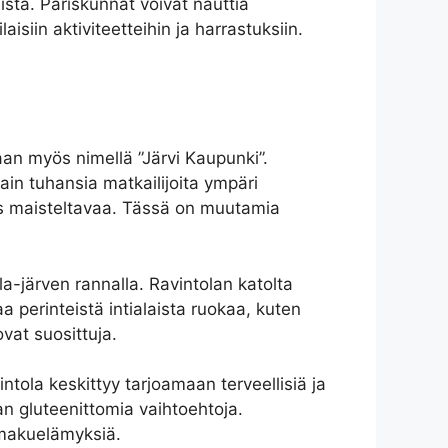
sta. Pariskunnat voivat nauttia
isiin aktiviteetteihin ja harrastuksiin.
aan myös nimellä ”Järvi Kaupunki”.
ain tuhansia matkailijoita ympäri
ös maisteltavaa. Tässä on muutamia
a-järven rannalla. Ravintolan katolta
aa perinteistä intialaista ruokaa, kuten
ovat suosittuja.
intola keskittyy tarjoamaan terveellisiä ja
man gluteenittomia vaihtoehtoja.
a makuelämyksiä.