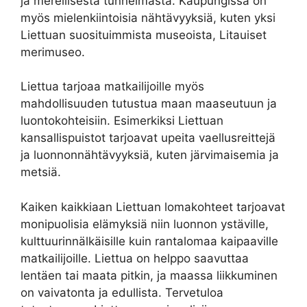
ja merellisestä tunnelmasta. Kaupungissa on
myös mielenkiintoisia nähtävyyksiä, kuten yksi
Liettuan suosituimmista museoista, Litauiset
merimuseo.
Liettua tarjoaa matkailijoille myös
mahdollisuuden tutustua maan maaseutuun ja
luontokohteisiin. Esimerkiksi Liettuan
kansallispuistot tarjoavat upeita vaellusreittejä
ja luonnonnähtävyyksiä, kuten järvimaisemia ja
metsiä.
Kaiken kaikkiaan Liettuan lomakohteet tarjoavat
monipuolisia elämyksiä niin luonnon ystäville,
kulttuurinnälkäisille kuin rantalomaa kaipaaville
matkailijoille. Liettua on helppo saavuttaa
lentäen tai maata pitkin, ja maassa liikkuminen
on vaivatonta ja edullista. Tervetuloa