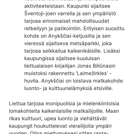
aktiviteeteistaan. Kaupunki sijaitsee
Šventoji-joen varrella ja sen ympäristö
tarjoaa erinomaiset mahdollisuudet
retkeilyyn ja patikointiin. Erityisen suosittu
kohde on Anykščiai-ketjusilta ja sen
vieressä sijaitseva metsäparkki, joka
tarjoaa seikkailua kaikenikäisille. Lisäksi
kaupungissa sijaitsee kuuluisan
liettualaisen kirjailijan Jonas Biliūnasin
muistoksi rakennettu ’Laimežirkles’ -
huvila. Anykščiai on loistava matkakohde
luonto- ja kulttuurielämyksiä etsiville.
Liettua tarjoaa monipuolisia ja mielenkiintoisia
lomakohteita kaikenlaisille matkailijoille. Maan
rikas kulttuuri, upea luonto ja viehättävät
kaupungit houkuttelevat vierailijoita ympäri
vuoden. Olipa mieltymyksesi sitten ranta-