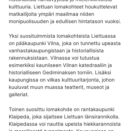
kulttuuria. Liettuan lomakohteet houkuttelevat
matkailijoita ympäri maailmaa niiden
monipuolisuuden ja edullisen hintatason vuoksi.
Yksi suosituimmista lomakohteista Liettuassa
on pääkaupunki Vilna, joka on tunnettu upeasta
vanhastakaupungistaan ja historiallisista
rakennuksistaan. Vilnassa voi tutustua
esimerkiksi kauniiseen Vilnan katedraaliin ja
historialliseen Gediminaksen torniin. Lisäksi
kaupungissa on vilkas kulttuuritarjonta, johon
kuuluvat muun muassa teatterit, museot ja
galleriat.
Toinen suosittu lomakohde on rantakaupunki
Klaipeda, joka sijaitsee Liettuan länsirannikolla.
Klaipedassa voi nauttia upeista hiekkarannoista