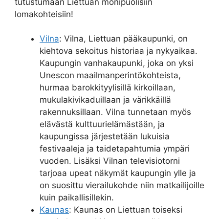
tutustumaan Liettuan monipuolisiin
lomakohteisiin!
Vilna
: Vilna, Liettuan pääkaupunki, on
kiehtova sekoitus historiaa ja nykyaikaa.
Kaupungin vanhakaupunki, joka on yksi
Unescon maailmanperintökohteista,
hurmaa barokkityylisillä kirkoillaan,
mukulakivikaduillaan ja värikkäillä
rakennuksillaan. Vilna tunnetaan myös
elävästä kulttuurielämästään, ja
kaupungissa järjestetään lukuisia
festivaaleja ja taidetapahtumia ympäri
vuoden. Lisäksi Vilnan televisiotorni
tarjoaa upeat näkymät kaupungin ylle ja
on suosittu vierailukohde niin matkailijoille
kuin paikallisillekin.
Kaunas
: Kaunas on Liettuan toiseksi