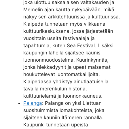
joka ulottuu saksalaisen valtakauden ja
Memelin ajan kautta nykypäivään, mikä
näkyy sen arkkitehtuurissa ja kulttuurissa.
Klaipėda tunnetaan myös vilkkaana
kulttuurikeskuksena, jossa järjestetään
vuosittain useita festivaaleja ja
tapahtumia, kuten Sea Festival. Lisäksi
kaupungin lähellä sijaitsee kaunis
luonnonmuodostelma, Kuurinkynnäs,
jonka hiekkadyynit ja upeat maisemat
houkuttelevat luontomatkailijoita.
Klaipėdassa yhdistyy ainutlaatuisella
tavalla merenkulun historia,
kulttuurielämä ja luonnonkauneus.
Palanga
: Palanga on yksi Liettuan
suosituimmista lomakohteista, joka
sijaitsee kauniin Itämeren rannalla.
Kaupunki tunnetaan upeista