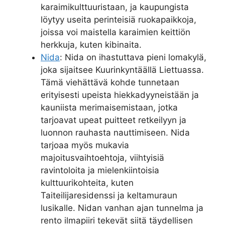
karaimikulttuuristaan, ja kaupungista
löytyy useita perinteisiä ruokapaikkoja,
joissa voi maistella karaimien keittiön
herkkuja, kuten kibinaita.
Nida
: Nida on ihastuttava pieni lomakylä,
joka sijaitsee Kuurinkyntäällä Liettuassa.
Tämä viehättävä kohde tunnetaan
erityisesti upeista hiekkadyyneistään ja
kauniista merimaisemistaan, jotka
tarjoavat upeat puitteet retkeilyyn ja
luonnon rauhasta nauttimiseen. Nida
tarjoaa myös mukavia
majoitusvaihtoehtoja, viihtyisiä
ravintoloita ja mielenkiintoisia
kulttuurikohteita, kuten
Taiteilijaresidenssi ja keltamuraun
lusikalle. Nidan vanhan ajan tunnelma ja
rento ilmapiiri tekevät siitä täydellisen