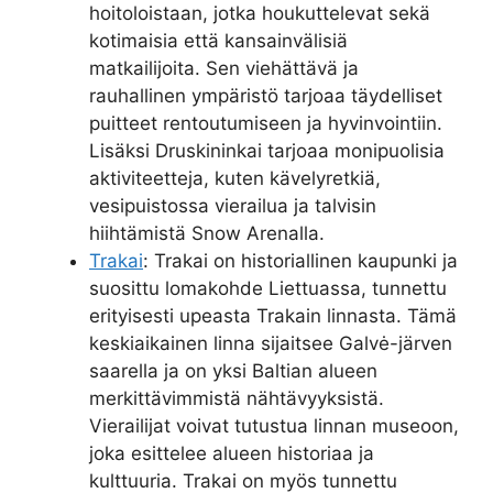
hoitoloistaan, jotka houkuttelevat sekä
kotimaisia että kansainvälisiä
matkailijoita. Sen viehättävä ja
rauhallinen ympäristö tarjoaa täydelliset
puitteet rentoutumiseen ja hyvinvointiin.
Lisäksi Druskininkai tarjoaa monipuolisia
aktiviteetteja, kuten kävelyretkiä,
vesipuistossa vierailua ja talvisin
hiihtämistä Snow Arenalla.
Trakai
: Trakai on historiallinen kaupunki ja
suosittu lomakohde Liettuassa, tunnettu
erityisesti upeasta Trakain linnasta. Tämä
keskiaikainen linna sijaitsee Galvė-järven
saarella ja on yksi Baltian alueen
merkittävimmistä nähtävyyksistä.
Vierailijat voivat tutustua linnan museoon,
joka esittelee alueen historiaa ja
kulttuuria. Trakai on myös tunnettu