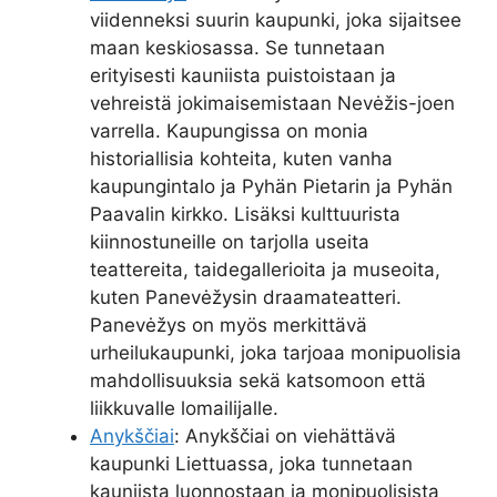
viidenneksi suurin kaupunki, joka sijaitsee
maan keskiosassa. Se tunnetaan
erityisesti kauniista puistoistaan ja
vehreistä jokimaisemistaan Nevėžis-joen
varrella. Kaupungissa on monia
historiallisia kohteita, kuten vanha
kaupungintalo ja Pyhän Pietarin ja Pyhän
Paavalin kirkko. Lisäksi kulttuurista
kiinnostuneille on tarjolla useita
teattereita, taidegallerioita ja museoita,
kuten Panevėžysin draamateatteri.
Panevėžys on myös merkittävä
urheilukaupunki, joka tarjoaa monipuolisia
mahdollisuuksia sekä katsomoon että
liikkuvalle lomailijalle.
Anykščiai
: Anykščiai on viehättävä
kaupunki Liettuassa, joka tunnetaan
kauniista luonnostaan ja monipuolisista