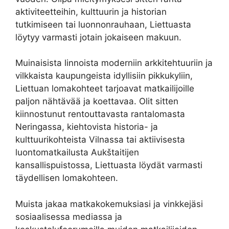
aktiviteetteihin, kulttuurin ja historian
tutkimiseen tai luonnonrauhaan, Liettuasta
löytyy varmasti jotain jokaiseen makuun.
Muinaisista linnoista moderniin arkkitehtuuriin ja
vilkkaista kaupungeista idyllisiin pikkukyliin,
Liettuan lomakohteet tarjoavat matkailijoille
paljon nähtävää ja koettavaa. Olit sitten
kiinnostunut rentouttavasta rantalomasta
Neringassa, kiehtovista historia- ja
kulttuurikohteista Vilnassa tai aktiivisesta
luontomatkailusta Aukštaitijen
kansallispuistossa, Liettuasta löydät varmasti
täydellisen lomakohteen.
Muista jakaa matkakokemuksiasi ja vinkkejäsi
sosiaalisessa mediassa ja