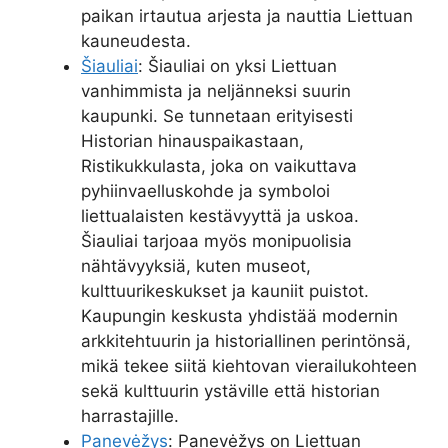
paikan irtautua arjesta ja nauttia Liettuan
kauneudesta.
Šiauliai
: Šiauliai on yksi Liettuan
vanhimmista ja neljänneksi suurin
kaupunki. Se tunnetaan erityisesti
Historian hinauspaikastaan,
Ristikukkulasta, joka on vaikuttava
pyhiinvaelluskohde ja symboloi
liettualaisten kestävyyttä ja uskoa.
Šiauliai tarjoaa myös monipuolisia
nähtävyyksiä, kuten museot,
kulttuurikeskukset ja kauniit puistot.
Kaupungin keskusta yhdistää modernin
arkkitehtuurin ja historiallinen perintönsä,
mikä tekee siitä kiehtovan vierailukohteen
sekä kulttuurin ystäville että historian
harrastajille.
Panevėžys
: Panevėžys on Liettuan