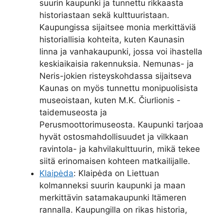
suurin kaupunki ja tunnettu rikkaasta
historiastaan sekä kulttuuristaan.
Kaupungissa sijaitsee monia merkittäviä
historiallisia kohteita, kuten Kaunasin
linna ja vanhakaupunki, jossa voi ihastella
keskiaikaisia rakennuksia. Nemunas- ja
Neris-jokien risteyskohdassa sijaitseva
Kaunas on myös tunnettu monipuolisista
museoistaan, kuten M.K. Čiurlionis -
taidemuseosta ja
Perusmoottorimuseosta. Kaupunki tarjoaa
hyvät ostosmahdollisuudet ja vilkkaan
ravintola- ja kahvilakulttuurin, mikä tekee
siitä erinomaisen kohteen matkailijalle.
Klaipėda
: Klaipėda on Liettuan
kolmanneksi suurin kaupunki ja maan
merkittävin satamakaupunki Itämeren
rannalla. Kaupungilla on rikas historia,