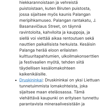
hiekkarannoistaan ja vehreistä
puistoistaan, kuten Biruten puistosta,
jossa sijaitsee myös kaunis Palangan
meripihkamuseo. Palangan rantakatu, J.
Basanavičiaus Street, on täynnä
ravintoloita, kahviloita ja kauppoja, ja
siellä voi viettää aikaa rentoutuen sekä
nauttien paikallisista herkuista. Kesäisin
Palanga herää eloon erilaisten
kulttuuritapahtumien, ulkoilmakonserttien
ja festivaalien myötä, tehden siitä
täydellisen kesälomakohteen
kaikenikäisille.
Druskininkai
: Druskininkai on yksi Liettuan
tunnetuimmista lomakohteista, joka
sijaitsee maan eteläosassa. Tämä
viehättävä kaupunki on erityisen tunnettu
parantavista mineraalivesistään ja