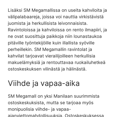
Lisäksi SM Megamallissa on useita kahviloita ja
välipalabaareja, joissa voi nauttia virkistävistä
juomista ja herkullisista leivonnaisista.
Ravintoloissa ja kahviloissa on rento ilmapiiri, ja
ne ovat suosittuja paikkoja niin lounastaukoa
pitäville työntekijöille kuin illallista syöville
perheillekin. SM Megamallin ravintolat ja
kahvilat tarjoavat vierailijoilleen herkullisia
makuelämyksiä ja rentouttavaa ruokailuhetkeä
ostoskeskuksen vilinästä ja hälinästä.
Viihde ja vapaa-aika
SM Megamall on yksi Manilaan suurimmista
ostoskeskuksista, mutta se tarjoaa myös
monipuolisia viihde- ja vapaa-
ajanviettomahdollisuuksia. Ostoskeskuksessa