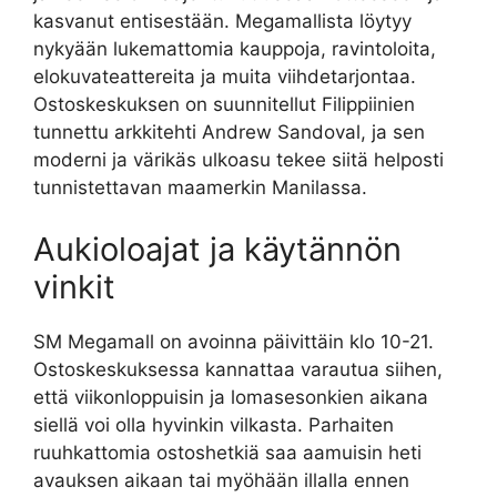
kasvanut entisestään. Megamallista löytyy
nykyään lukemattomia kauppoja, ravintoloita,
elokuvateattereita ja muita viihdetarjontaa.
Ostoskeskuksen on suunnitellut Filippiinien
tunnettu arkkitehti Andrew Sandoval, ja sen
moderni ja värikäs ulkoasu tekee siitä helposti
tunnistettavan maamerkin Manilassa.
Aukioloajat ja käytännön
vinkit
SM Megamall on avoinna päivittäin klo 10-21.
Ostoskeskuksessa kannattaa varautua siihen,
että viikonloppuisin ja lomasesonkien aikana
siellä voi olla hyvinkin vilkasta. Parhaiten
ruuhkattomia ostoshetkiä saa aamuisin heti
avauksen aikaan tai myöhään illalla ennen