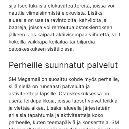
sijaitsee lukuisia elokuvateattereita, joissa voi
nauttia viimeisimmistä elokuvista. Lisäksi
alueella on useita ravintoloita, kahviloita ja
baareja, joissa voi rentoutua ostoskierroksen
jälkeen. Jos kaipaat aktiivisempaa viihdettä, voit
kokeilla vaikkapa keilailua tai biljardia
ostoskeskuksen sisätiloissa.
Perheille suunnatut palvelut
SM Megamall on suosittu kohde myös perheille,
sillä siellä on runsaasti palveluita ja
aktiviteetteja lapsille. Ostoskeskuksessa on
useita leikkipaikkoja, joissa lapset voivat leikkiä
ja viettää aikaa. Lisäksi alueella järjestetään
erilaisia tapahtumia ja aktiviteetteja koko
perheelle, kuten teemapäiviä ja konsertteja. SM