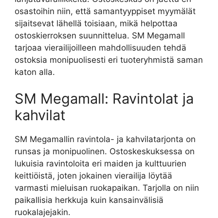
osastoihin niin, että samantyyppiset myymälät
sijaitsevat lähellä toisiaan, mikä helpottaa
ostoskierroksen suunnittelua. SM Megamall
tarjoaa vierailijoilleen mahdollisuuden tehdä
ostoksia monipuolisesti eri tuoteryhmistä saman
katon alla.
SM Megamall: Ravintolat ja
kahvilat
SM Megamallin ravintola- ja kahvilatarjonta on
runsas ja monipuolinen. Ostoskeskuksessa on
lukuisia ravintoloita eri maiden ja kulttuurien
keittiöistä, joten jokainen vierailija löytää
varmasti mieluisan ruokapaikan. Tarjolla on niin
paikallisia herkkuja kuin kansainvälisiä
ruokalajejakin.