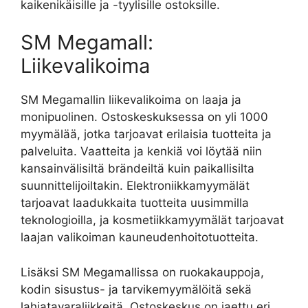
kaikenikäisille ja -tyylisille ostoksille.
SM Megamall:
Liikevalikoima
SM Megamallin liikevalikoima on laaja ja
monipuolinen. Ostoskeskuksessa on yli 1000
myymälää, jotka tarjoavat erilaisia tuotteita ja
palveluita. Vaatteita ja kenkiä voi löytää niin
kansainvälisiltä brändeiltä kuin paikallisilta
suunnittelijoiltakin. Elektroniikkamyymälät
tarjoavat laadukkaita tuotteita uusimmilla
teknologioilla, ja kosmetiikkamyymälät tarjoavat
laajan valikoiman kauneudenhoitotuotteita.
Lisäksi SM Megamallissa on ruokakauppoja,
kodin sisustus- ja tarvikemyymälöitä sekä
lahjatavaraliikkeitä. Ostoskeskus on jaettu eri