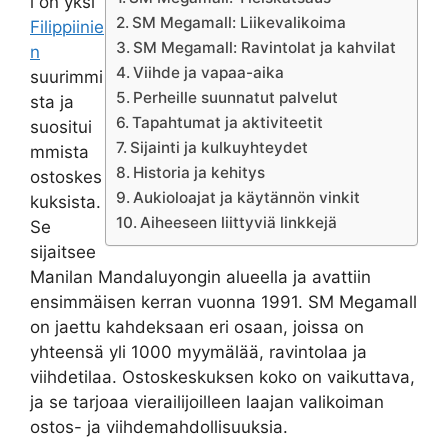
l on yksi
SM Megamall: Liikevalikoima
Filippiinie
SM Megamall: Ravintolat ja kahvilat
n
Viihde ja vapaa-aika
suurimmi
Perheille suunnatut palvelut
sta ja
Tapahtumat ja aktiviteetit
suositui
Sijainti ja kulkuyhteydet
mmista
Historia ja kehitys
ostoskes
Aukioloajat ja käytännön vinkit
kuksista.
Aiheeseen liittyviä linkkejä
Se
sijaitsee
Manilan Mandaluyongin alueella ja avattiin
ensimmäisen kerran vuonna 1991. SM Megamall
on jaettu kahdeksaan eri osaan, joissa on
yhteensä yli 1000 myymälää, ravintolaa ja
viihdetilaa. Ostoskeskuksen koko on vaikuttava,
ja se tarjoaa vierailijoilleen laajan valikoiman
ostos- ja viihdemahdollisuuksia.