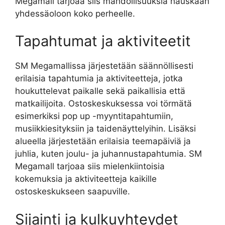
Megamall tarjoaa siis mahdollisuuksia hauskaan
yhdessäoloon koko perheelle.
Tapahtumat ja aktiviteetit
SM Megamallissa järjestetään säännöllisesti
erilaisia tapahtumia ja aktiviteetteja, jotka
houkuttelevat paikalle sekä paikallisia että
matkailijoita. Ostoskeskuksessa voi törmätä
esimerkiksi pop up -myyntitapahtumiin,
musiikkiesityksiin ja taidenäyttelyihin. Lisäksi
alueella järjestetään erilaisia teemapäiviä ja
juhlia, kuten joulu- ja juhannustapahtumia. SM
Megamall tarjoaa siis mielenkiintoisia
kokemuksia ja aktiviteetteja kaikille
ostoskeskukseen saapuville.
Sijainti ja kulkuyhteydet