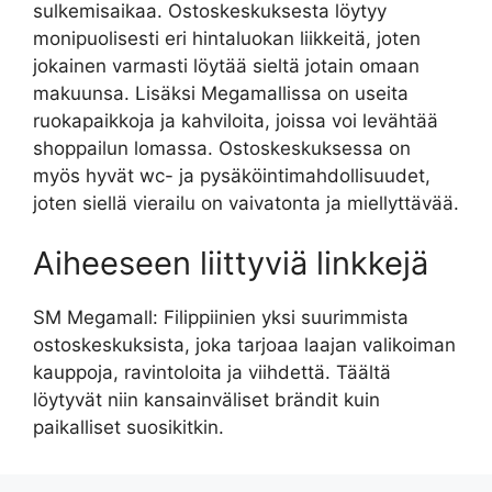
sulkemisaikaa. Ostoskeskuksesta löytyy
monipuolisesti eri hintaluokan liikkeitä, joten
jokainen varmasti löytää sieltä jotain omaan
makuunsa. Lisäksi Megamallissa on useita
ruokapaikkoja ja kahviloita, joissa voi levähtää
shoppailun lomassa. Ostoskeskuksessa on
myös hyvät wc- ja pysäköintimahdollisuudet,
joten siellä vierailu on vaivatonta ja miellyttävää.
Aiheeseen liittyviä linkkejä
SM Megamall: Filippiinien yksi suurimmista
ostoskeskuksista, joka tarjoaa laajan valikoiman
kauppoja, ravintoloita ja viihdettä. Täältä
löytyvät niin kansainväliset brändit kuin
paikalliset suosikitkin.