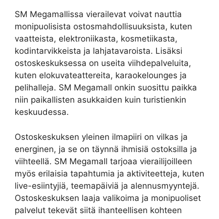
SM Megamallissa vierailevat voivat nauttia
monipuolisista ostosmahdollisuuksista, kuten
vaatteista, elektroniikasta, kosmetiikasta,
kodintarvikkeista ja lahjatavaroista. Lisäksi
ostoskeskuksessa on useita viihdepalveluita,
kuten elokuvateattereita, karaokelounges ja
pelihalleja. SM Megamall onkin suosittu paikka
niin paikallisten asukkaiden kuin turistienkin
keskuudessa.
Ostoskeskuksen yleinen ilmapiiri on vilkas ja
energinen, ja se on täynnä ihmisiä ostoksilla ja
viihteellä. SM Megamall tarjoaa vierailijoilleen
myös erilaisia tapahtumia ja aktiviteetteja, kuten
live-esiintyjiä, teemapäiviä ja alennusmyyntejä.
Ostoskeskuksen laaja valikoima ja monipuoliset
palvelut tekevät siitä ihanteellisen kohteen