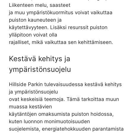
Liikenteen melu, saasteet
ja muu ympäristökuormitus voivat vaikuttaa
puiston kauneuteen ja
käytettävyyteen. Lisäksi resurssit puiston
ylläpitoon voivat olla
rajalliset, mikä vaikuttaa sen kehittämiseen.
Kestävä kehitys ja
ympäristönsuojelu
Hillside Parkin tulevaisuudessa kestävä kehitys
ja ympäristönsuojelu
ovat keskeisiä teemoja. Tämä tarkoittaa muun
muassa kestävien
käytäntöjen omaksumista puiston hoidossa,
kuten luonnon monimuotoisuuden
suojelemista, energiatehokkuuden parantamista