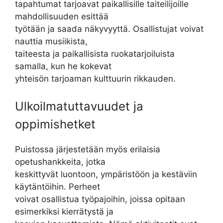
tapahtumat tarjoavat paikallisille taiteilijoille
mahdollisuuden esittää
työtään ja saada näkyvyyttä. Osallistujat voivat
nauttia musiikista,
taiteesta ja paikallisista ruokatarjoiluista
samalla, kun he kokevat
yhteisön tarjoaman kulttuurin rikkauden.
Ulkoilmatuttavuudet ja
oppimishetket
Puistossa järjestetään myös erilaisia
opetushankkeita, jotka
keskittyvät luontoon, ympäristöön ja kestäviin
käytäntöihin. Perheet
voivat osallistua työpajoihin, joissa opitaan
esimerkiksi kierrätystä ja