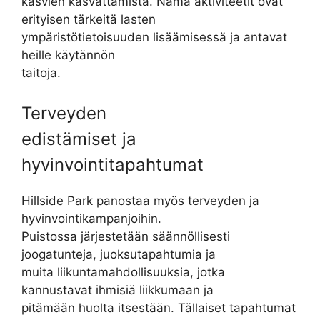
kasvien kasvattamista. Nämä aktiviteetit ovat
erityisen tärkeitä lasten
ympäristötietoisuuden lisäämisessä ja antavat
heille käytännön
taitoja.
Terveyden
edistämiset ja
hyvinvointitapahtumat
Hillside Park panostaa myös terveyden ja
hyvinvointikampanjoihin.
Puistossa järjestetään säännöllisesti
joogatunteja, juoksutapahtumia ja
muita liikuntamahdollisuuksia, jotka
kannustavat ihmisiä liikkumaan ja
pitämään huolta itsestään. Tällaiset tapahtumat