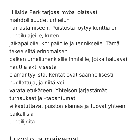
Hillside Park tarjoaa myös loistavat
mahdollisuudet urheilun
harrastamiseen. Puistosta löytyy kenttiä eri
urheilulajeille, kuten
jalkapallolle, koripallolle ja tennikselle. Tämä
tekee siitä erinomaisen
paikan urheiluhenkisille ihmisille, jotka haluavat
nauttia aktiivisesta
elämäntyylistä. Kentät ovat säännöllisesti
huollettuja, ja niitä voi
varata etukäteen. Yhteisön järjestämät
turnaukset ja -tapahtumat
vilkastuttavat puiston elämää ja tuovat yhteen
paikallisia
urheilijoita.
Luonto ja maisemat