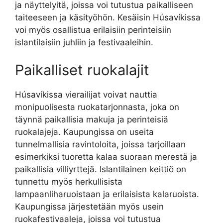
ja näyttelyitä, joissa voi tutustua paikalliseen
taiteeseen ja käsityöhön. Kesäisin Húsavíkissa
voi myös osallistua erilaisiin perinteisiin
islantilaisiin juhliin ja festivaaleihin.
Paikalliset ruokalajit
Húsavíkissa vierailijat voivat nauttia
monipuolisesta ruokatarjonnasta, joka on
täynnä paikallisia makuja ja perinteisiä
ruokalajeja. Kaupungissa on useita
tunnelmallisia ravintoloita, joissa tarjoillaan
esimerkiksi tuoretta kalaa suoraan merestä ja
paikallisia villiyrttejä. Islantilainen keittiö on
tunnettu myös herkullisista
lampaanliharuoistaan ja erilaisista kalaruoista.
Kaupungissa järjestetään myös usein
ruokafestivaaleja, joissa voi tutustua