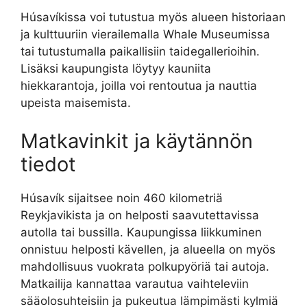
Húsavíkissa voi tutustua myös alueen historiaan
ja kulttuuriin vierailemalla Whale Museumissa
tai tutustumalla paikallisiin taidegallerioihin.
Lisäksi kaupungista löytyy kauniita
hiekkarantoja, joilla voi rentoutua ja nauttia
upeista maisemista.
Matkavinkit ja käytännön
tiedot
Húsavík sijaitsee noin 460 kilometriä
Reykjavikista ja on helposti saavutettavissa
autolla tai bussilla. Kaupungissa liikkuminen
onnistuu helposti kävellen, ja alueella on myös
mahdollisuus vuokrata polkupyöriä tai autoja.
Matkailija kannattaa varautua vaihteleviin
sääolosuhteisiin ja pukeutua lämpimästi kylmiä