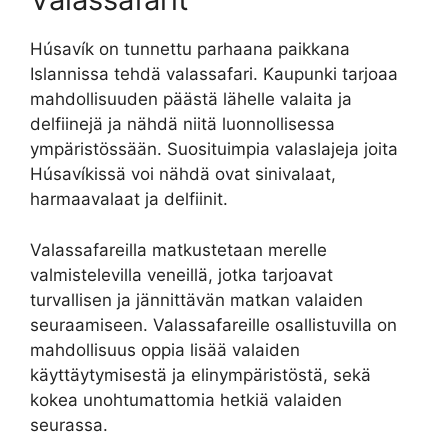
Húsavík on tunnettu parhaana paikkana
Islannissa tehdä valassafari. Kaupunki tarjoaa
mahdollisuuden päästä lähelle valaita ja
delfiinejä ja nähdä niitä luonnollisessa
ympäristössään. Suosituimpia valaslajeja joita
Húsavíkissä voi nähdä ovat sinivalaat,
harmaavalaat ja delfiinit.
Valassafareilla matkustetaan merelle
valmistelevilla veneillä, jotka tarjoavat
turvallisen ja jännittävän matkan valaiden
seuraamiseen. Valassafareille osallistuvilla on
mahdollisuus oppia lisää valaiden
käyttäytymisestä ja elinympäristöstä, sekä
kokea unohtumattomia hetkiä valaiden
seurassa.