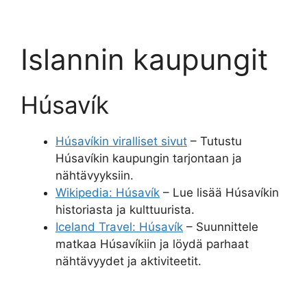
Islannin kaupungit
Húsavík
Húsavíkin viralliset sivut
– Tutustu
Húsavíkin kaupungin tarjontaan ja
nähtävyyksiin.
Wikipedia: Húsavík
– Lue lisää Húsavíkin
historiasta ja kulttuurista.
Iceland Travel: Húsavík
– Suunnittele
matkaa Húsavíkiin ja löydä parhaat
nähtävyydet ja aktiviteetit.