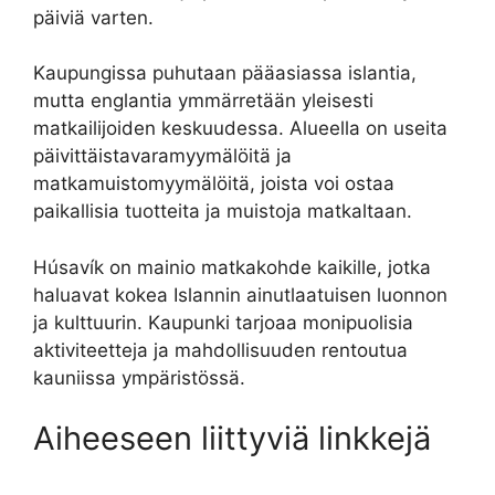
päiviä varten.
Kaupungissa puhutaan pääasiassa islantia,
mutta englantia ymmärretään yleisesti
matkailijoiden keskuudessa. Alueella on useita
päivittäistavaramyymälöitä ja
matkamuistomyymälöitä, joista voi ostaa
paikallisia tuotteita ja muistoja matkaltaan.
Húsavík on mainio matkakohde kaikille, jotka
haluavat kokea Islannin ainutlaatuisen luonnon
ja kulttuurin. Kaupunki tarjoaa monipuolisia
aktiviteetteja ja mahdollisuuden rentoutua
kauniissa ympäristössä.
Aiheeseen liittyviä linkkejä