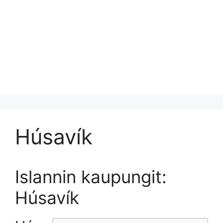
Húsavík
Islannin kaupungit:
Húsavík