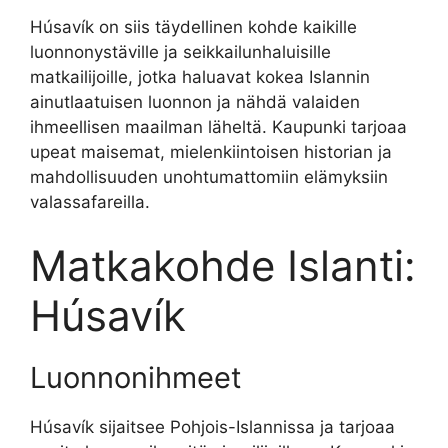
Húsavík on siis täydellinen kohde kaikille
luonnonystäville ja seikkailunhaluisille
matkailijoille, jotka haluavat kokea Islannin
ainutlaatuisen luonnon ja nähdä valaiden
ihmeellisen maailman läheltä. Kaupunki tarjoaa
upeat maisemat, mielenkiintoisen historian ja
mahdollisuuden unohtumattomiin elämyksiin
valassafareilla.
Matkakohde Islanti:
Húsavík
Luonnonihmeet
Húsavík sijaitsee Pohjois-Islannissa ja tarjoaa