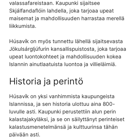
valassafareistaan. Kaupunki sijaitsee
Skjálfandaflóin lahdella, joka tarjoaa upeat
maisemat ja mahdollisuuden harrastaa merellä
liikkumista.
Húsavík on myös tunnettu lähellä sijaitsevasta
Jökulsárgljúfurin kansallispuistosta, joka tarjoaa
upeat luontokohteet ja mahdollisuuden kokea
Islannin ainutlaatuista luontoa ja villieläimiä.
Historia ja perintö
Húsavík on yksi vanhimmista kaupungeista
Islannissa, ja sen historia ulottuu aina 800-
luvulle asti. Kaupunki perustettiin alun perin
kalastajakyläksi, ja se on säilyttänyt perinteiset
kalastusmenetelmänsä ja kulttuurinsa tähän
päivään asti.