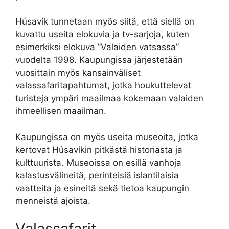
Húsavík tunnetaan myös siitä, että siellä on
kuvattu useita elokuvia ja tv-sarjoja, kuten
esimerkiksi elokuva ”Valaiden vatsassa”
vuodelta 1998. Kaupungissa järjestetään
vuosittain myös kansainväliset
valassafaritapahtumat, jotka houkuttelevat
turisteja ympäri maailmaa kokemaan valaiden
ihmeellisen maailman.
Kaupungissa on myös useita museoita, jotka
kertovat Húsavíkin pitkästä historiasta ja
kulttuurista. Museoissa on esillä vanhoja
kalastusvälineitä, perinteisiä islantilaisia
vaatteita ja esineitä sekä tietoa kaupungin
menneistä ajoista.
Valassafarit