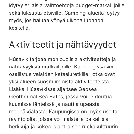
löytyy erilaisia vaihtoehtoja budget-matkailijoille
sekä luksusta etsiville. Camping-alueita löytyy
myös, jos haluaa yöpyä ulkona luonnon
keskellä.
Aktiviteetit ja nähtävyydet
Húsavík tarjoaa monipuolisia aktiviteetteja ja
nähtävyyksiä matkailijoille. Kaupungissa voi
osallistua valaiden katseluretkille, jotka ovat
yksi alueen suosituimmista aktiviteeteista.
Lisäksi Húsavíkissa sijaitsee Geosea
Geothermal Sea Baths, jossa voi rentoutua
kuumissa lähteissä ja nauttia upeasta
merinäköalasta. Kaupungissa on myös useita
ravintoloita, joissa voi maistella paikallisia
herkkuja ja kokea islantilaisen ruokakulttuurin.