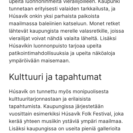
upeita luonnonihmeitä vierailijoilleen. Kaupunki
tunnetaan erityisesti valaiden tarkkailusta, ja
Húsavík onkin yksi parhaista paikoista
maailmassa baleiinien katseluun. Monet retket
lähtevät kaupungista merelle valasretkille, joissa
vierailijat voivat nähdä valaita läheltä. Lisäksi
Húsavíkin luonnonpuisto tarjoaa upeita
patikointimahdollisuuksia ja upeita näköaloja
ympäröivään maisemaan.
Kulttuuri ja tapahtumat
Húsavík on tunnettu myös monipuolisesta
kulttuuritarjonnastaan ja erilaisista
tapahtumista. Kaupungissa järjestetään
vuosittain esimerkiksi Húsavík Folk Festival, joka
kerää yhteen musiikin ystäviä ympäri maailmaa.
Lisäksi kaupungissa on useita pieniä gallerioita