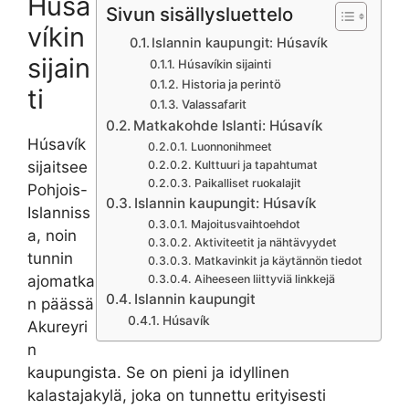
Húsa
Sivun sisällysluettelo
víkin
Islannin kaupungit: Húsavík
sijain
Húsavíkin sijainti
Historia ja perintö
ti
Valassafarit
Matkakohde Islanti: Húsavík
Húsavík
Luonnonihmeet
sijaitsee
Kulttuuri ja tapahtumat
Paikalliset ruokalajit
Pohjois-
Islannin kaupungit: Húsavík
Islanniss
Majoitusvaihtoehdot
a, noin
Aktiviteetit ja nähtävyydet
tunnin
Matkavinkit ja käytännön tiedot
ajomatka
Aiheeseen liittyviä linkkejä
Islannin kaupungit
n päässä
Húsavík
Akureyri
n
kaupungista. Se on pieni ja idyllinen
kalastajakylä, joka on tunnettu erityisesti