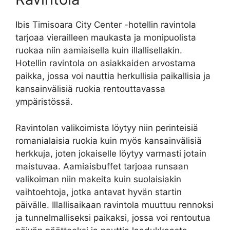
Ibis Timisoara City Center -hotellin ravintola
tarjoaa vierailleen maukasta ja monipuolista
ruokaa niin aamiaisella kuin illallisellakin.
Hotellin ravintola on asiakkaiden arvostama
paikka, jossa voi nauttia herkullisia paikallisia ja
kansainvälisiä ruokia rentouttavassa
ympäristössä.
Ravintolan valikoimista löytyy niin perinteisiä
romanialaisia ruokia kuin myös kansainvälisiä
herkkuja, joten jokaiselle löytyy varmasti jotain
maistuvaa. Aamiaisbuffet tarjoaa runsaan
valikoiman niin makeita kuin suolaisiakin
vaihtoehtoja, jotka antavat hyvän startin
päivälle. Illallisaikaan ravintola muuttuu rennoksi
ja tunnelmalliseksi paikaksi, jossa voi rentoutua