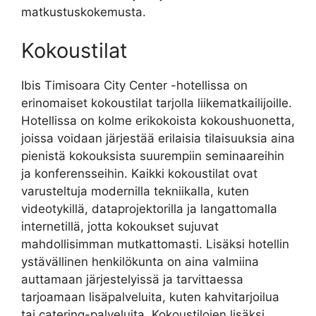
matkustuskokemusta.
Kokoustilat
Ibis Timisoara City Center -hotellissa on
erinomaiset kokoustilat tarjolla liikematkailijoille.
Hotellissa on kolme erikokoista kokoushuonetta,
joissa voidaan järjestää erilaisia tilaisuuksia aina
pienistä kokouksista suurempiin seminaareihin
ja konferensseihin. Kaikki kokoustilat ovat
varusteltuja modernilla tekniikalla, kuten
videotykillä, dataprojektorilla ja langattomalla
internetillä, jotta kokoukset sujuvat
mahdollisimman mutkattomasti. Lisäksi hotellin
ystävällinen henkilökunta on aina valmiina
auttamaan järjestelyissä ja tarvittaessa
tarjoamaan lisäpalveluita, kuten kahvitarjoilua
tai catering-palveluita. Kokoustilojen lisäksi