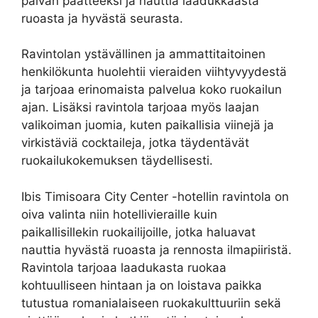
päivän päätteeksi ja nauttia laadukkaasta
ruoasta ja hyvästä seurasta.
Ravintolan ystävällinen ja ammattitaitoinen
henkilökunta huolehtii vieraiden viihtyvyydestä
ja tarjoaa erinomaista palvelua koko ruokailun
ajan. Lisäksi ravintola tarjoaa myös laajan
valikoiman juomia, kuten paikallisia viinejä ja
virkistäviä cocktaileja, jotka täydentävät
ruokailukokemuksen täydellisesti.
Ibis Timisoara City Center -hotellin ravintola on
oiva valinta niin hotellivieraille kuin
paikallisillekin ruokailijoille, jotka haluavat
nauttia hyvästä ruoasta ja rennosta ilmapiiristä.
Ravintola tarjoaa laadukasta ruokaa
kohtuulliseen hintaan ja on loistava paikka
tutustua romanialaiseen ruokakulttuuriin sekä