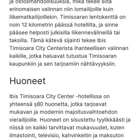
ja ostosmahdollisuuksia, mikä tekee siitä
erinomaisen valinnan niin lomailijoille kuin
liikematkailijoillekin. Timisoaran lentokenttä on
noin 12 kilometrin päässä hotellilta, ja sinne
pääsee helposti julkisilla liikennevälineillä tai
taksilla. Tämä kätevä sijainti tekee Ibis
Timisoara City Centerista ihanteellisen valinnan
kaikille, jotka haluavat tutustua Timisoaran
kaupunkiin ja sen tarjoamiin nähtävyyksiin.
Huoneet
Ibis Timisoara City Center -hotellissa on
yhteensä ș80 huonetta, jotka tarjoavat
mukavan ja modernin majoitusvaihtoehdon
vierailijoille. Huoneet on sisustettu tyylikkäästi ja
niissä on kaikki tarvittavat mukavuudet, kuten
ilmastointi, televisio, kahvinkeitin ja maksuton