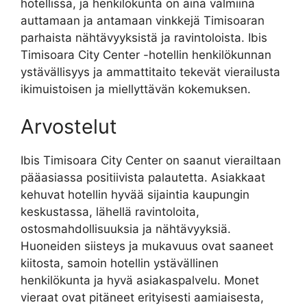
hotellissa, ja henkilökunta on aina valmiina
auttamaan ja antamaan vinkkejä Timisoaran
parhaista nähtävyyksistä ja ravintoloista. Ibis
Timisoara City Center -hotellin henkilökunnan
ystävällisyys ja ammattitaito tekevät vierailusta
ikimuistoisen ja miellyttävän kokemuksen.
Arvostelut
Ibis Timisoara City Center on saanut vierailtaan
pääasiassa positiivista palautetta. Asiakkaat
kehuvat hotellin hyvää sijaintia kaupungin
keskustassa, lähellä ravintoloita,
ostosmahdollisuuksia ja nähtävyyksiä.
Huoneiden siisteys ja mukavuus ovat saaneet
kiitosta, samoin hotellin ystävällinen
henkilökunta ja hyvä asiakaspalvelu. Monet
vieraat ovat pitäneet erityisesti aamiaisesta,