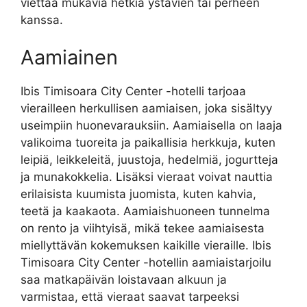
viettää mukavia hetkiä ystävien tai perheen
kanssa.
Aamiainen
Ibis Timisoara City Center -hotelli tarjoaa
vierailleen herkullisen aamiaisen, joka sisältyy
useimpiin huonevarauksiin. Aamiaisella on laaja
valikoima tuoreita ja paikallisia herkkuja, kuten
leipiä, leikkeleitä, juustoja, hedelmiä, jogurtteja
ja munakokkelia. Lisäksi vieraat voivat nauttia
erilaisista kuumista juomista, kuten kahvia,
teetä ja kaakaota. Aamiaishuoneen tunnelma
on rento ja viihtyisä, mikä tekee aamiaisesta
miellyttävän kokemuksen kaikille vieraille. Ibis
Timisoara City Center -hotellin aamiaistarjoilu
saa matkapäivän loistavaan alkuun ja
varmistaa, että vieraat saavat tarpeeksi