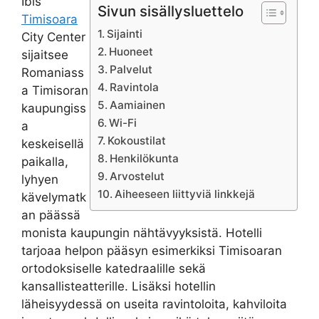
Ibis
Sivun sisällysluettelo
Timisoara
Sijainti
City Center
Huoneet
sijaitsee
Palvelut
Romaniass
Ravintola
a Timisoran
Aamiainen
kaupungiss
Wi-Fi
a
Kokoustilat
keskeisellä
Henkilökunta
paikalla,
Arvostelut
lyhyen
Aiheeseen liittyviä linkkejä
kävelymatk
an päässä
monista kaupungin nähtävyyksistä. Hotelli
tarjoaa helpon pääsyn esimerkiksi Timisoaran
ortodoksiselle katedraalille sekä
kansallisteatterille. Lisäksi hotellin
läheisyydessä on useita ravintoloita, kahviloita