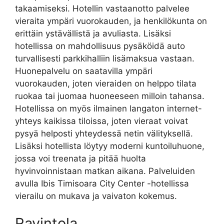
takaamiseksi. Hotellin vastaanotto palvelee
vieraita ympäri vuorokauden, ja henkilökunta on
erittäin ystävällistä ja avuliasta. Lisäksi
hotellissa on mahdollisuus pysäköidä auto
turvallisesti parkkihalliin lisämaksua vastaan.
Huonepalvelu on saatavilla ympäri
vuorokauden, joten vieraiden on helppo tilata
ruokaa tai juomaa huoneeseen milloin tahansa.
Hotellissa on myös ilmainen langaton internet-
yhteys kaikissa tiloissa, joten vieraat voivat
pysyä helposti yhteydessä netin välityksellä.
Lisäksi hotellista löytyy moderni kuntoiluhuone,
jossa voi treenata ja pitää huolta
hyvinvoinnistaan matkan aikana. Palveluiden
avulla Ibis Timisoara City Center -hotellissa
vierailu on mukava ja vaivaton kokemus.
Ravintola