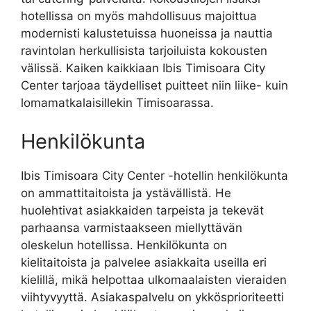
hotellissa on myös mahdollisuus majoittua
modernisti kalustetuissa huoneissa ja nauttia
ravintolan herkullisista tarjoiluista kokousten
välissä. Kaiken kaikkiaan Ibis Timisoara City
Center tarjoaa täydelliset puitteet niin liike- kuin
lomamatkalaisillekin Timisoarassa.
Henkilökunta
Ibis Timisoara City Center -hotellin henkilökunta
on ammattitaitoista ja ystävällistä. He
huolehtivat asiakkaiden tarpeista ja tekevät
parhaansa varmistaakseen miellyttävän
oleskelun hotellissa. Henkilökunta on
kielitaitoista ja palvelee asiakkaita useilla eri
kielillä, mikä helpottaa ulkomaalaisten vieraiden
viihtyvyyttä. Asiakaspalvelu on ykkösprioriteetti