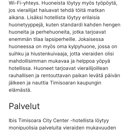
Wi-Fi-yhteys. Huoneista löytyy myös työpöytä,
jos vierailijat haluavat tehdä töitä matkan
aikana. Lisäksi hotellista löytyy erilaisia
huonetyyppejä, kuten standardi kahden hengen
huoneita ja perhehuoneita, jotka tarjoavat
enemmän tilaa lapsiperheille. Jokaisessa
huoneessa on myös oma kylpyhuone, jossa on
suihku ja hiustenkuivaaja, jotta vieraiden olisi
mahdollisimman mukavaa ja helppoa yöpyä
hotellissa. Huoneet tarjoavat vierailijoillean
rauhallisen ja rentouttavan paikan levätä päivän
jälkeen ja nauttia Timisoaran kaupungin
elämästä.
Palvelut
Ibis Timisoara City Center -hotellista löytyy
monipuolisia palveluita vieraiden mukavuuden