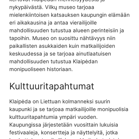
nykypäivästä. Vilkų museo tarjoaa
mielenkiintoisen katsauksen kaupungin elämään
eri aikakausina ja antaa vierailijoille
mahdollisuuden tutustua alueen perinteisiin ja
tapoihin. Museo on suosittu nähtävyys niin
paikallisten asukkaiden kuin matkailijoiden
keskuudessa ja se tarjoaa ainutlaatuisen
mahdollisuuden tutustua Klaipėdan
monipuoliseen historiaan.
Kulttuuritapahtumat
Klaipėda on Liettuan kolmanneksi suurin
kaupunki ja se tarjoaa matkailijoille monipuolisia
kulttuuritapahtumia ympäri vuoden.
Kaupungissa järjestetään vuosittain lukuisia
festivaaleja, konsertteja ja näyttelyitä, jotka