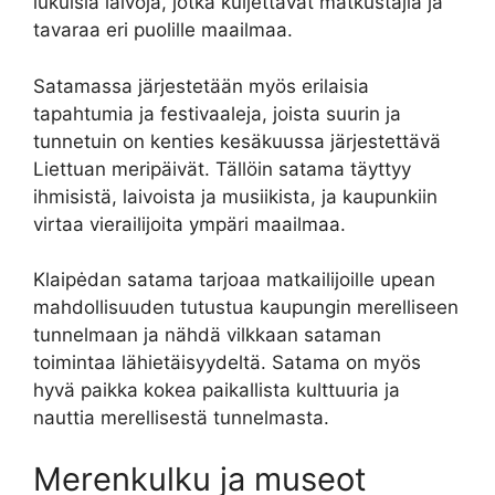
lukuisia laivoja, jotka kuljettavat matkustajia ja
tavaraa eri puolille maailmaa.
Satamassa järjestetään myös erilaisia
tapahtumia ja festivaaleja, joista suurin ja
tunnetuin on kenties kesäkuussa järjestettävä
Liettuan meripäivät. Tällöin satama täyttyy
ihmisistä, laivoista ja musiikista, ja kaupunkiin
virtaa vierailijoita ympäri maailmaa.
Klaipėdan satama tarjoaa matkailijoille upean
mahdollisuuden tutustua kaupungin merelliseen
tunnelmaan ja nähdä vilkkaan sataman
toimintaa lähietäisyydeltä. Satama on myös
hyvä paikka kokea paikallista kulttuuria ja
nauttia merellisestä tunnelmasta.
Merenkulku ja museot