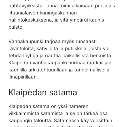
nähtävyyksistä. Linna toimi aikoinaan puolalais-
lituanialaisen kuningaskunnan
hallintokeskuksena, ja sitä ympäröi kaunis
puisto.
Vanhakaupunki tarjoaa myös runsaasti
ravintoloita, kahviloita ja putiikkeja, joista voi
tehdä löytöjä ja nauttia paikallisista herkuista.
Klaipėdan vanhakaupunki hurmaa matkailijan
kauniilla arkkitehtuurillaan ja tunnelmallisella
ilmapiirillään.
Klaipėdan satama
Klaipėdan satama on yksi Itämeren
vilkkaimmista satamista ja se on tärkeä osa
kaupungin taloutta. Satamassa käy vuosittain