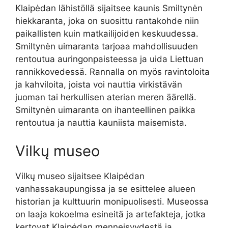
Klaipėdan lähistöllä sijaitsee kaunis Smiltynėn
hiekkaranta, joka on suosittu rantakohde niin
paikallisten kuin matkailijoiden keskuudessa.
Smiltynėn uimaranta tarjoaa mahdollisuuden
rentoutua auringonpaisteessa ja uida Liettuan
rannikkovedessä. Rannalla on myös ravintoloita
ja kahviloita, joista voi nauttia virkistävän
juoman tai herkullisen aterian meren äärellä.
Smiltynėn uimaranta on ihanteellinen paikka
rentoutua ja nauttia kauniista maisemista.
Vilkų museo
Vilkų museo sijaitsee Klaipėdan
vanhassakaupungissa ja se esittelee alueen
historian ja kulttuurin monipuolisesti. Museossa
on laaja kokoelma esineitä ja artefakteja, jotka
kertovat Klaipėdan menneisyydestä ja