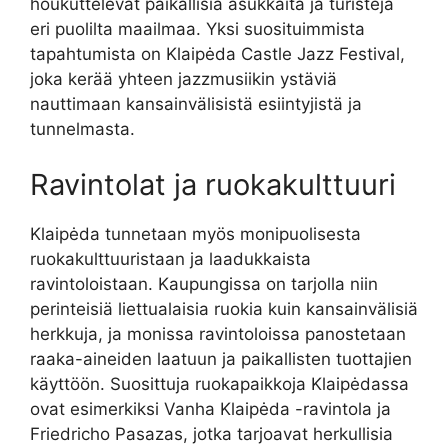
houkuttelevat paikallisia asukkaita ja turisteja
eri puolilta maailmaa. Yksi suosituimmista
tapahtumista on Klaipėda Castle Jazz Festival,
joka kerää yhteen jazzmusiikin ystäviä
nauttimaan kansainvälisistä esiintyjistä ja
tunnelmasta.
Ravintolat ja ruokakulttuuri
Klaipėda tunnetaan myös monipuolisesta
ruokakulttuuristaan ja laadukkaista
ravintoloistaan. Kaupungissa on tarjolla niin
perinteisiä liettualaisia ruokia kuin kansainvälisiä
herkkuja, ja monissa ravintoloissa panostetaan
raaka-aineiden laatuun ja paikallisten tuottajien
käyttöön. Suosittuja ruokapaikkoja Klaipėdassa
ovat esimerkiksi Vanha Klaipėda -ravintola ja
Friedricho Pasazas, jotka tarjoavat herkullisia