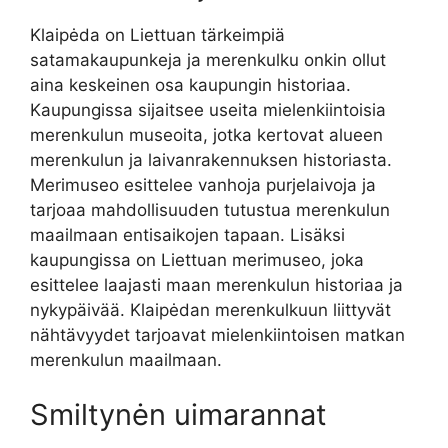
Klaipėda on Liettuan tärkeimpiä
satamakaupunkeja ja merenkulku onkin ollut
aina keskeinen osa kaupungin historiaa.
Kaupungissa sijaitsee useita mielenkiintoisia
merenkulun museoita, jotka kertovat alueen
merenkulun ja laivanrakennuksen historiasta.
Merimuseo esittelee vanhoja purjelaivoja ja
tarjoaa mahdollisuuden tutustua merenkulun
maailmaan entisaikojen tapaan. Lisäksi
kaupungissa on Liettuan merimuseo, joka
esittelee laajasti maan merenkulun historiaa ja
nykypäivää. Klaipėdan merenkulkuun liittyvät
nähtävyydet tarjoavat mielenkiintoisen matkan
merenkulun maailmaan.
Smiltynėn uimarannat