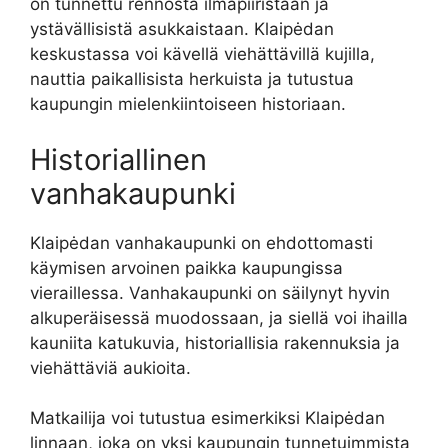
on tunnettu rennosta ilmapiiristään ja
ystävällisistä asukkaistaan. Klaipėdan
keskustassa voi kävellä viehättävillä kujilla,
nauttia paikallisista herkuista ja tutustua
kaupungin mielenkiintoiseen historiaan.
Historiallinen
vanhakaupunki
Klaipėdan vanhakaupunki on ehdottomasti
käymisen arvoinen paikka kaupungissa
vieraillessa. Vanhakaupunki on säilynyt hyvin
alkuperäisessä muodossaan, ja siellä voi ihailla
kauniita katukuvia, historiallisia rakennuksia ja
viehättäviä aukioita.
Matkailija voi tutustua esimerkiksi Klaipėdan
linnaan, joka on yksi kaupungin tunnetuimmista