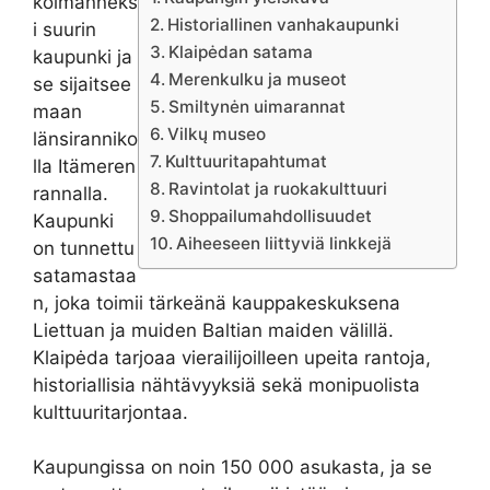
kolmanneks
Historiallinen vanhakaupunki
i suurin
Klaipėdan satama
kaupunki ja
Merenkulku ja museot
se sijaitsee
Smiltynėn uimarannat
maan
Vilkų museo
länsiranniko
Kulttuuritapahtumat
lla Itämeren
Ravintolat ja ruokakulttuuri
rannalla.
Shoppailumahdollisuudet
Kaupunki
Aiheeseen liittyviä linkkejä
on tunnettu
satamastaa
n, joka toimii tärkeänä kauppakeskuksena
Liettuan ja muiden Baltian maiden välillä.
Klaipėda tarjoaa vierailijoilleen upeita rantoja,
historiallisia nähtävyyksiä sekä monipuolista
kulttuuritarjontaa.
Kaupungissa on noin 150 000 asukasta, ja se