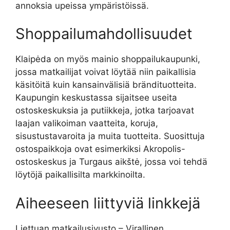
annoksia upeissa ympäristöissä.
Shoppailumahdollisuudet
Klaipėda on myös mainio shoppailukaupunki,
jossa matkailijat voivat löytää niin paikallisia
käsitöitä kuin kansainvälisiä brändituotteita.
Kaupungin keskustassa sijaitsee useita
ostoskeskuksia ja putiikkeja, jotka tarjoavat
laajan valikoiman vaatteita, koruja,
sisustustavaroita ja muita tuotteita. Suosittuja
ostospaikkoja ovat esimerkiksi Akropolis-
ostoskeskus ja Turgaus aikštė, jossa voi tehdä
löytöjä paikallisilta markkinoilta.
Aiheeseen liittyviä linkkejä
Liettuan matkailusivusto – Virallinen