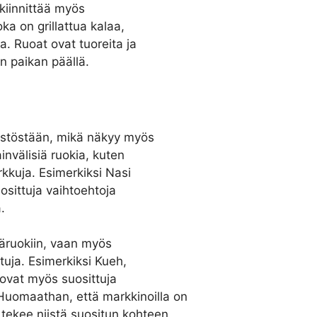
kiinnittää myös
oka on grillattua kalaa,
sa. Ruoat ovat tuoreita ja
in paikan päällä.
estöstään, mikä näkyy myös
invälisiä ruokia, kuten
erkkuja. Esimerkiksi Nasi
uosittuja vaihtoehtoja
.
ääruokiin, vaan myös
ttuja. Esimerkiksi Kueh,
, ovat myös suosittuja
uomaathan, että markkinoilla on
 tekee niistä suositun kohteen