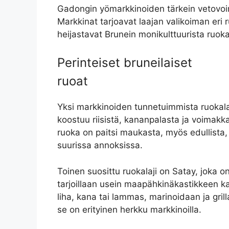
Gadongin yömarkkinoiden tärkein vetovoi
Markkinat tarjoavat laajan valikoiman eri r
heijastavat Brunein monikulttuurista ruok
Perinteiset bruneilaiset
ruoat
Yksi markkinoiden tunnetuimmista ruokala
koostuu riisistä, kananpalasta ja voimakk
ruoka on paitsi maukasta, myös edullista,
suurissa annoksissa.
Toinen suosittu ruokalaji on Satay, joka o
tarjoillaan usein maapähkinäkastikkeen ka
liha, kana tai lammas, marinoidaan ja grilla
se on erityinen herkku markkinoilla.