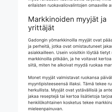
erilaisten ruokavaliovalintojen omaaville as
Markkinoiden myyjät ja
yrittäjät
Gadongin yömarkkinoilla myyjät ovat pääasi
ja perheitä, jotka ovat omistautuneet jak
asiakkailleen. Usein voisitkin löytää tietyt
markkinoilla pitkään, ja he voitavat kertoa 
siitä, miten he alkoivat myydä ruokaa mark
Monet myyjät valmistavat ruokansa päiväl
myyntipisteeseensä illaksi. Tämä tekee ruo
herkullista. Myyjät ovat ystävällisiä ja ante
jakaa reseptejä tai kertoa lisätietoja tarj
henkilökohtainen kosketus tekee markkin
mieleenpainuvan.