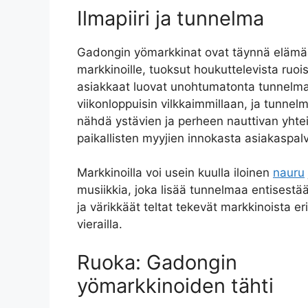
Ilmapiiri ja tunnelma
Gadongin yömarkkinat ovat täynnä elämää 
markkinoille, tuoksut houkuttelevista ruois
asiakkaat luovat unohtumatonta tunnelmaa
viikonloppuisin vilkkaimmillaan, ja tunnel
nähdä ystävien ja perheen nauttivan yhtei
paikallisten myyjien innokasta asiakaspal
Markkinoilla voi usein kuulla iloinen
nauru
musiikkia, joka lisää tunnelmaa entisestää
ja värikkäät teltat tekevät markkinoista e
vierailla.
Ruoka: Gadongin
yömarkkinoiden tähti