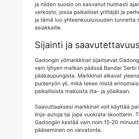
ja niiden suosio on kasvanut huimasti aj
verkosto, jossa paikalliset yrittäjät ja per
ja tämä luo yhteenkuuluvuuden tunnetta s
asiakkaille.
Sijainti ja saavutettavuu
Gadongin yömarkkinat sijaitsevat Gadong
vain lyhyen matkan päässä Bandar Serbi 
pääkaupungista. Markkinat alkavat yleensä
puolenyön yli, mikä tekee niistä erinomais
paikallisista makuista ilta- ja yöaikaan.
Saavuttaaksesi markkinat voit käyttää paik
linja-autoja tai jopa vuokrata skootterin
Gadongiin kestää vain noin 15-20 minuutti
pääseminen on vaivatonta.