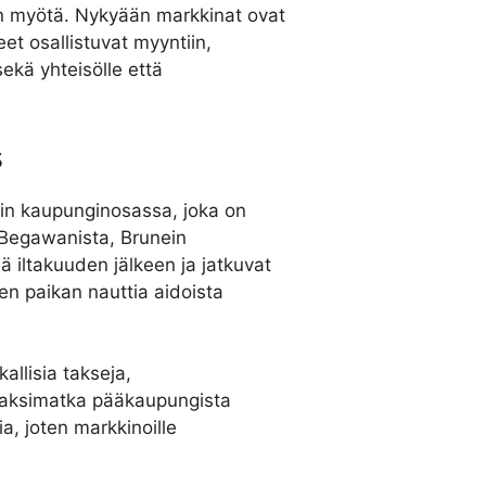
an myötä. Nykyään markkinat ovat
heet osallistuvat myyntiin,
ekä yhteisölle että
s
in kaupunginosassa, joka on
Begawanista, Brunein
 iltakuuden jälkeen ja jatkuvat
en paikan nauttia aidoista
allisia takseja,
. Taksimatka pääkaupungista
a, joten markkinoille