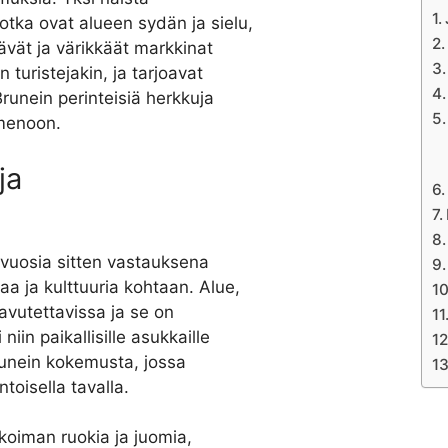
tka ovat alueen sydän ja sielu,
lävät ja värikkäät markkinat
n turistejakin, ja tarjoavat
runein perinteisiä herkkuja
nmenoon.
ja
 vuosia sitten vastauksena
a ja kulttuuria kohtaan. Alue,
aavutettavissa ja se on
in paikallisille asukkaille
Brunein kokemusta, jossa
toisella tavalla.
ikoiman ruokia ja juomia,