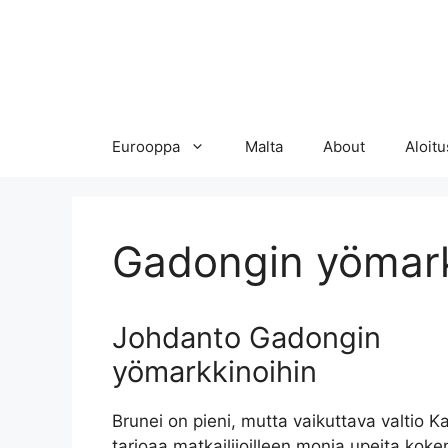
Eurooppa
Malta
About
Aloitu
Gadongin yömark
Johdanto Gadongin
yömarkkinoihin
Brunei on pieni, mutta vaikuttava valtio 
tarjoaa matkailijoilleen monia upeita koke