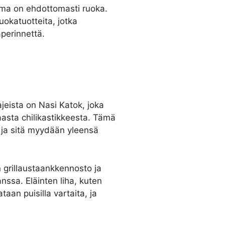
ma on ehdottomasti ruoka.
uokatuotteita, jotka
aperinnettä.
jeista on Nasi Katok, joka
aasta chilikastikkeesta. Tämä
 ja sitä myydään yleensä
n grillaustaankkennosto ja
nssa. Eläinten liha, kuten
taan puisilla vartaita, ja