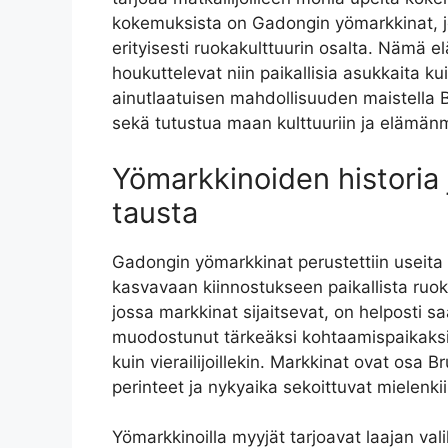
kokemuksista on Gadongin yömarkkinat, jo
erityisesti ruokakulttuurin osalta. Nämä e
houkuttelevat niin paikallisia asukkaita kui
ainutlaatuisen mahdollisuuden maistella B
sekä tutustua maan kulttuuriin ja elämä
Yömarkkinoiden historia 
tausta
Gadongin yömarkkinat perustettiin useita
kasvavaan kiinnostukseen paikallista ruoka
jossa markkinat sijaitsevat, on helposti s
muodostunut tärkeäksi kohtaamispaikaksi ni
kuin vierailijoillekin. Markkinat ovat osa 
perinteet ja nykyaika sekoittuvat mielenkiin
Yömarkkinoilla myyjät tarjoavat laajan val