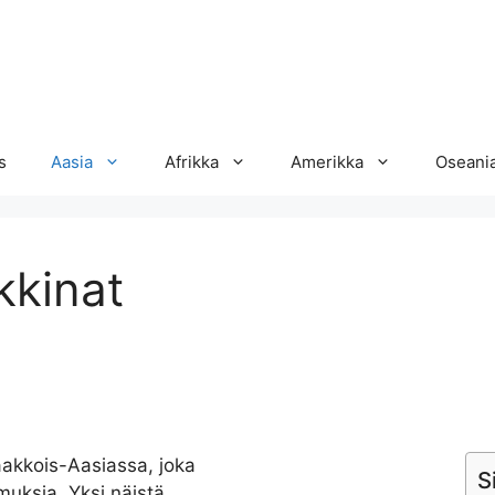
s
Aasia
Afrikka
Amerikka
Oseani
kinat
Kaakkois-Aasiassa, joka
S
muksia. Yksi näistä