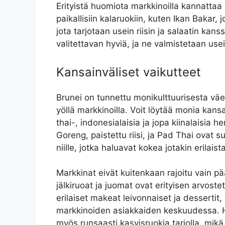
Erityistä huomiota markkinoilla kannattaa 
paikallisiin kalaruokiin, kuten Ikan Bakar, j
jota tarjotaan usein riisin ja salaatin kans
valitettavan hyviä, ja ne valmistetaan use
Kansainväliset vaikutteet
Brunei on tunnettu monikulttuurisesta vä
yöllä markkinoilla. Voit löytää monia kansa
thai-, indonesialaisia ja jopa kiinalaisia h
Goreng, paistettu riisi, ja Pad Thai ovat s
niille, jotka haluavat kokea jotakin erilaista
Markkinat eivät kuitenkaan rajoitu vain p
jälkiruoat ja juomat ovat erityisen arvoste
erilaiset makeat leivonnaiset ja dessertit
markkinoiden asiakkaiden keskuudessa. H
myös runsaasti kasvisruokia tarjolla, mikä