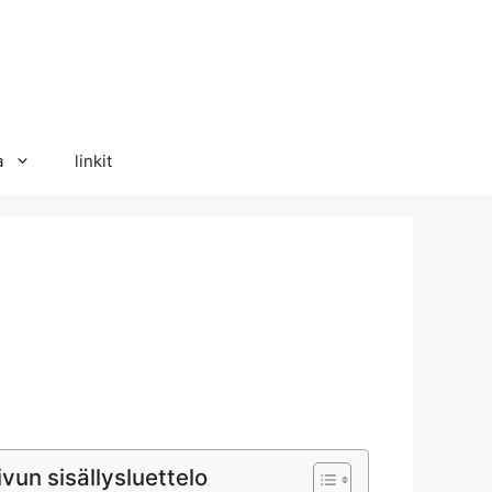
a
linkit
ivun sisällysluettelo