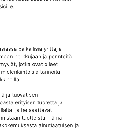
ioille.
assa paikallisia yrittäjiä
amaan herkkujaan ja perinteitä
 myyjät, jotka ovat olleet
mielenkiintoisia tarinoita
kinoilla.
lä ja tuovat sen
asta erityisen tuoretta ja
liaita, ja he saattavat
oamistaan tuotteista. Tämä
akokemuksesta ainutlaatuisen ja