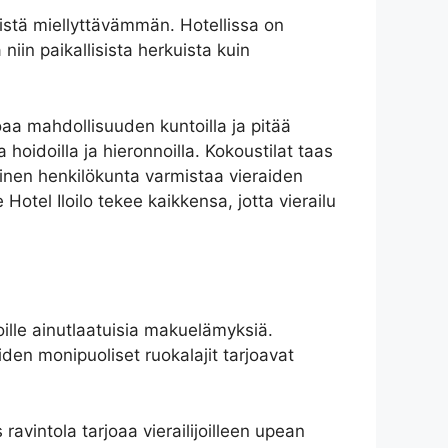
ntistä miellyttävämmän. Hotellissa on
 niin paikallisista herkuista kuin
oaa mahdollisuuden kuntoilla ja pitää
oidoilla ja hieronnoilla. Kokoustilat taas
linen henkilökunta varmistaa vieraiden
otel Iloilo tekee kaikkensa, jotta vierailu
joille ainutlaatuisia makuelämyksiä.
iden monipuoliset ruokalajit tarjoavat
avintola tarjoaa vierailijoilleen upean