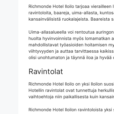
Richmonde Hotel Iloilo tarjoaa vierailleen 
ravintoloita, baareja, uima-allasta, kuntosa
kansainvälisistä ruokalajeista. Baareista 
Uima-allasalueella voi rentoutua auringon 
huolta hyvinvoinnista myös lomamatkan aika
mahdollistavat työasioiden hoitamisen myö
viihtyvyyden ja auttaa tarvittaessa kaikis
olisi unohtumaton ja täynnä iloa ja hyvää 
Ravintolat
Richmonde Hotel Iloilo on yksi Iloilon suosi
Hotellin ravintolat ovat tunnettuja herkul
vaihtoehtoja niin paikallisesta kuin kansainv
Richmonde Hotel Iloilon ravintoloista yksi