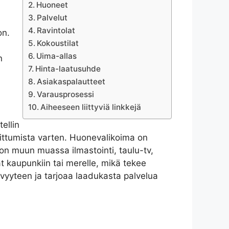
Huoneet
Palvelut
Ravintolat
on.
Kokoustilat
Uima-allas
n
Hinta-laatusuhde
Asiakaspalautteet
Varausprosessi
Aiheeseen liittyviä linkkejä
ellin
oittumista varten. Huonevalikoima on
 on muun muassa ilmastointi, taulu-tv,
t kaupunkiin tai merelle, mikä tekee
vyyteen ja tarjoaa laadukasta palvelua