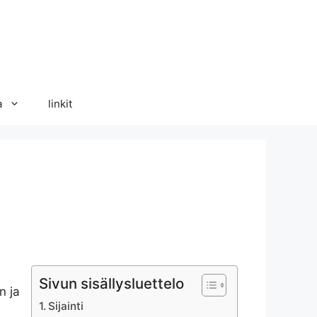
a
linkit
Sivun sisällysluettelo
n ja
Sijainti