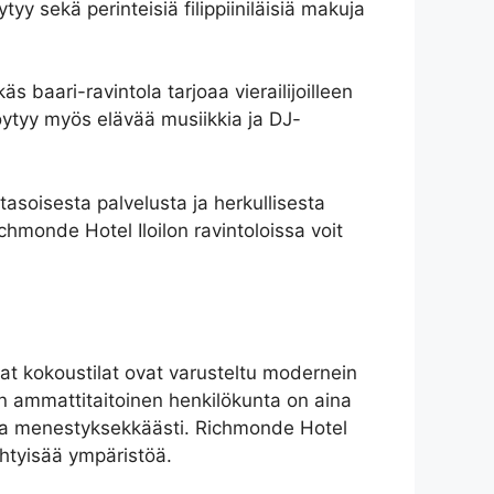
y sekä perinteisiä filippiiniläisiä makuja
 baari-ravintola tarjoaa vierailijoilleen
 löytyy myös elävää musiikkia ja DJ-
atasoisesta palvelusta ja herkullisesta
chmonde Hotel Iloilon ravintoloissa voit
avat kokoustilat ovat varusteltu modernein
ojen ammattitaitoinen henkilökunta on aina
i ja menestyksekkäästi. Richmonde Hotel
iihtyisää ympäristöä.