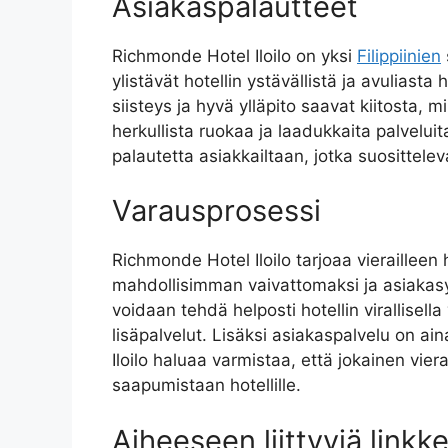
Asiakaspalautteet
Richmonde Hotel Iloilo on yksi
Filippiinien
ylistävät hotellin ystävällistä ja avulias
siisteys ja hyvä ylläpito saavat kiitosta, 
herkullista ruokaa ja laadukkaita palveluit
palautetta asiakkailtaan, jotka suositteleva
Varausprosessi
Richmonde Hotel Iloilo tarjoaa vierailleen
mahdollisimman vaivattomaksi ja asiakasyst
voidaan tehdä helposti hotellin virallisell
lisäpalvelut. Lisäksi asiakaspalvelu on 
Iloilo haluaa varmistaa, että jokainen vi
saapumistaan hotellille.
Aiheeseen liittyviä linkke