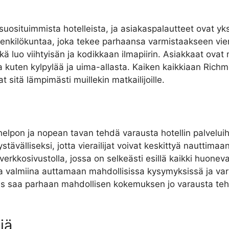
suosituimmista hotelleista, ja asiakaspalautteet ovat yks
ta henkilökuntaa, joka tekee parhaansa varmistaakseen vier
mikä luo viihtyisän ja kodikkaan ilmapiirin. Asiakkaat ov
a kuten kylpylää ja uima-allasta. Kaiken kaikkiaan Richmo
t sitä lämpimästi muillekin matkailijoille.
 helpon ja nopean tavan tehdä varausta hotellin palvelui
ävälliseksi, jotta vierailijat voivat keskittyä nauttima
a verkkosivustolla, jossa on selkeästi esillä kaikki huone
aina valmiina auttamaan mahdollisissa kysymyksissä ja 
eras saa parhaan mahdollisen kokemuksen jo varausta teh
jä