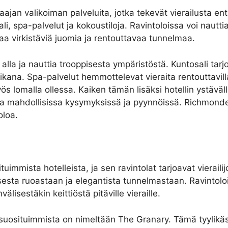
laajan valikoiman palveluita, jotka tekevät vierailusta e
li, spa-palvelut ja kokoustiloja. Ravintoloissa voi nauttia
saa virkistäviä juomia ja rentouttavaa tunnelmaa.
alla ja nauttia trooppisesta ympäristöstä. Kuntosali tarj
na. Spa-palvelut hemmottelevat vieraita rentouttavilla h
s lomalla ollessa. Kaiken tämän lisäksi hotellin ystäväl
sa mahdollisissa kysymyksissä ja pyynnöissä. Richmonde H
oloa.
tuimmista hotelleista, ja sen ravintolat tarjoavat vieraili
lisesta ruoastaan ja elegantista tunnelmastaan. Ravintolo
älisestäkin keittiöstä pitäville vieraille.
 suosituimmista on nimeltään The Granary. Tämä tyylikäs r