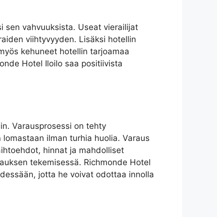
i sen vahvuuksista. Useat vierailijat
aiden viihtyvyyden. Lisäksi hotellin
at myös kehuneet hotellin tarjoamaa
nde Hotel Iloilo saa positiivista
hin. Varausprosessi on tehty
an lomastaan ilman turhia huolia. Varaus
vaihtoehdot, hinnat ja mahdolliset
varauksen tekemisessä. Richmonde Hotel
dessään, jotta he voivat odottaa innolla