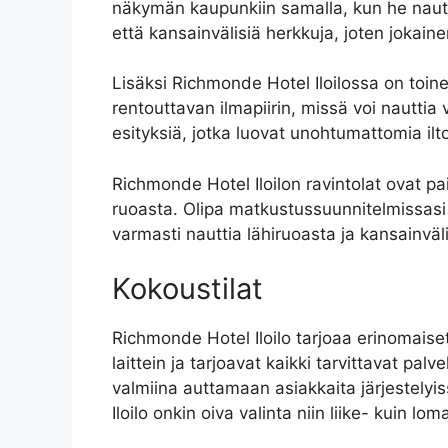
näkymän kaupunkiin samalla, kun he nauttiv
että kansainvälisiä herkkuja, joten jokainen
Lisäksi Richmonde Hotel Iloilossa on toine
rentouttavan ilmapiirin, missä voi nauttia 
esityksiä, jotka luovat unohtumattomia iltoja
Richmonde Hotel Iloilon ravintolat ovat pai
ruoasta. Olipa matkustussuunnitelmissasi s
varmasti nauttia lähiruoasta ja kansainvä
Kokoustilat
Richmonde Hotel Iloilo tarjoaa erinomaiset 
laittein ja tarjoavat kaikki tarvittavat pa
valmiina auttamaan asiakkaita järjestely
Iloilo onkin oiva valinta niin liike- kuin l