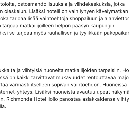
toloita, ostosmahdollisuuksia ja viihdekeskuksia, jotka
en oleskelun. Lisäksi hotelli on vain lyhyen kävelymatkan
oka tarjoaa lisää vaihtoehtoja shoppailuun ja ajanvietto
o tarjoaa matkailijoilleen helpon pääsyn kaupungin
säksi se tarjoaa myös rauhallisen ja tyylikkään pakopaika
kaita ja viihtyisiä huoneita matkailijoiden tarpeisiin. Hot
iissä on kaikki tarvittavat mukavuudet rentouttavaa maj
öytää varmasti itselleen sopivan vaihtoehdon. Huoneissa
internet-yhteys. Lisäksi huoneista avautuu upeat näkymä
. Richmonde Hotel Iloilo panostaa asiakkaidensa viihty
la.