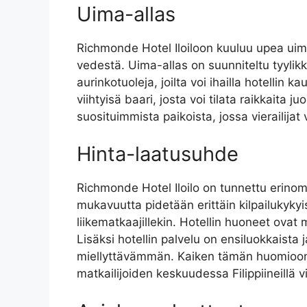
Uima-allas
Richmonde Hotel Iloiloon kuuluu upea uima-a
vedestä. Uima-allas on suunniteltu tyylikk
aurinkotuoleja, joilta voi ihailla hotellin
viihtyisä baari, josta voi tilata raikkaita
suosituimmista paikoista, jossa vierailijat
Hinta-laatusuhde
Richmonde Hotel Iloilo on tunnettu erinom
mukavuutta pidetään erittäin kilpailukyky
liikematkaajillekin. Hotellin huoneet ovat
Lisäksi hotellin palvelu on ensiluokkaista 
miellyttävämmän. Kaiken tämän huomioon ot
matkailijoiden keskuudessa Filippiineillä v