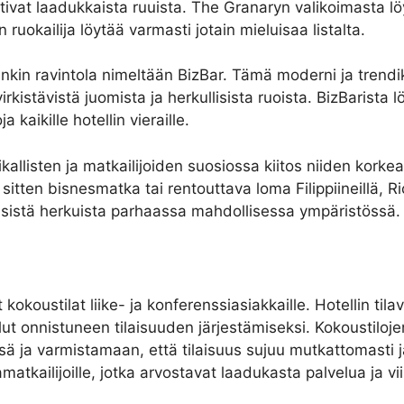
at laadukkaista ruuista. The Granaryn valikoimasta löyty
 ruokailija löytää varmasti jotain mieluisaa listalta.
nkin ravintola nimeltään BizBar. Tämä moderni ja trendikäs
virkistävistä juomista ja herkullisista ruoista. BizBarista
 kaikille hotellin vieraille.
kallisten ja matkailijoiden suosiossa kiitos niiden korke
itten bisnesmatka tai rentouttava loma Filippiineillä, Ri
lisistä herkuista parhaassa mahdollisessa ympäristössä.
kokoustilat liike- ja konferenssiasiakkaille. Hotellin til
lvelut onnistuneen tilaisuuden järjestämiseksi. Kokoustil
issä ja varmistamaan, että tilaisuus sujuu mutkattomast
omamatkailijoille, jotka arvostavat laadukasta palvelua ja v