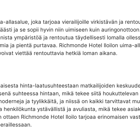
llasalue, joka tarjoaa vierailijoille virkistävän ja rent
äästi ja se sopii hyvin niin uimiseen kuin auringonottoo
 kaunista ympäristöä ja rentoutua täydellisesti lomalla ol
 juomia ja pientä purtavaa. Richmonde Hotel Iloilon uima-al
 voivat viettää rentouttavia hetkiä loman aikana.
aisesta hinta-laatusuhteestaan matkailijoiden keskuudess
isenä suhteessa hintaan, mikä tekee siitä houkuttelevan 
 moderneja ja tyylikkäitä, ja niissä on kaikki tarvittavat
ja henkilökunta ystävällistä ja avuliasta, mikä tekee asia
taen Richmonde Hotel Iloilo tarjoaa erinomaisen vastine
ieraillessaan.