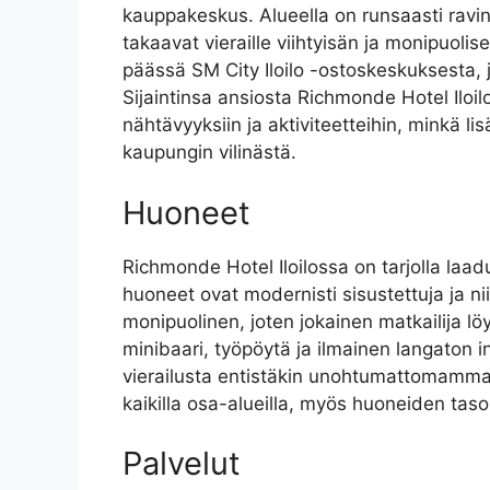
kauppakeskus. Alueella on runsaasti ravin
takaavat vieraille viihtyisän ja monipuolis
päässä SM City Iloilo -ostoskeskuksesta, j
Sijaintinsa ansiosta Richmonde Hotel Iloil
nähtävyyksiin ja aktiviteetteihin, minkä li
kaupungin vilinästä.
Huoneet
Richmonde Hotel Iloilossa on tarjolla laaduk
huoneet ovat modernisti sisustettuja ja n
monipuolinen, joten jokainen matkailija l
minibaari, työpöytä ja ilmainen langaton 
vierailusta entistäkin unohtumattomamman
kaikilla osa-alueilla, myös huoneiden tasol
Palvelut