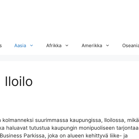
s
Aasia
Afrikka
Amerikka
Oseani
Iloilo
ien kolmanneksi suurimmassa kaupungissa, Iloilossa, mikä
jotka haluavat tutustua kaupungin monipuoliseen tarjontaa
lo Business Parkissa, joka on alueen kehittyvä liike- ja