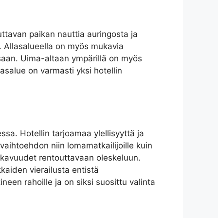
outtavan paikan nauttia auringosta ja
n. Allasalueella on myös mukavia
lessaan. Uima-altaan ympärillä on myös
lasalue on varmasti yksi hotellin
a. Hotellin tarjoamaa ylellisyyttä ja
vaihtoehdon niin lomamatkailijoille kuin
 mukavuudet rentouttavaan oleskeluun.
kkaiden vierailusta entistä
en rahoille ja on siksi suosittu valinta