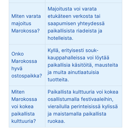
Majoitusta voi varata
Miten varata
etukäteen verkosta tai
majoitus
saapumisen yhteydessä
Marokossa?
paikallisista riadeista ja
hotelleista.
Kyllä, erityisesti souk-
Onko
kauppahalleissa voi löytää
Marokossa
paikallisia käsitöitä, mausteita
hyvä
ja muita ainutlaatuisia
ostospaikka?
tuotteita.
Miten
Paikallista kulttuuria voi kokea
Marokossa
osallistumalla festivaaleihin,
voi kokea
vierailulla perinteisissä kylissä
paikallista
ja maistamalla paikallista
kulttuuria?
ruokaa.