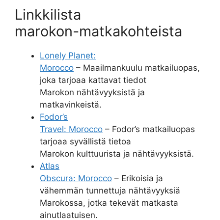
Linkkilista
marokon-matkakohteista
Lonely Planet:
Morocco
– Maailmankuulu matkailuopas,
joka tarjoaa kattavat tiedot
Marokon nähtävyyksistä ja
matkavinkeistä.
Fodor’s
Travel: Morocco
– Fodor’s matkailuopas
tarjoaa syvällistä tietoa
Marokon kulttuurista ja nähtävyyksistä.
Atlas
Obscura: Morocco
– Erikoisia ja
vähemmän tunnettuja nähtävyyksiä
Marokossa, jotka tekevät matkasta
ainutlaatuisen.