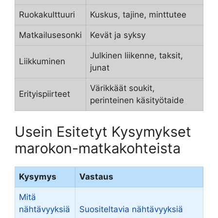
Ruokakulttuuri
Kuskus, tajine, minttutee
Matkailusesonki
Kevät ja syksy
Julkinen liikenne, taksit,
Liikkuminen
junat
Värikkäät soukit,
Erityispiirteet
perinteinen käsityötaide
Usein Esitetyt Kysymykset
marokon-matkakohteista
Kysymys
Vastaus
Mitä
nähtävyyksiä
Suositeltavia nähtävyyksiä