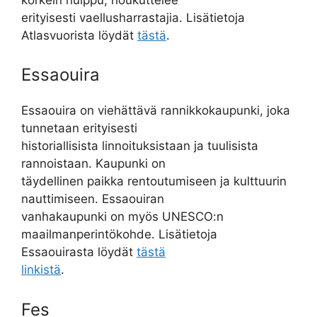
erityisesti vaellusharrastajia. Lisätietoja
Atlasvuorista löydät
tästä
.
Essaouira
Essaouira on viehättävä rannikkokaupunki, joka
tunnetaan erityisesti
historiallisista linnoituksistaan ja tuulisista
rannoistaan. Kaupunki on
täydellinen paikka rentoutumiseen ja kulttuurin
nauttimiseen. Essaouiran
vanhakaupunki on myös UNESCO:n
maailmanperintökohde. Lisätietoja
Essaouirasta löydät
tästä
linkistä
.
Fes