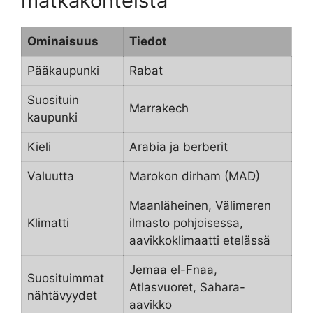
matkakohteista
Ominaisuus
Tiedot
Pääkaupunki
Rabat
Suosituin
Marrakech
kaupunki
Kieli
Arabia ja berberit
Valuutta
Marokon dirham (MAD)
Maanläheinen, Välimeren
Klimatti
ilmasto pohjoisessa,
aavikkoklimaatti etelässä
Jemaa el-Fnaa,
Suosituimmat
Atlasvuoret, Sahara-
nähtävyydet
aavikko