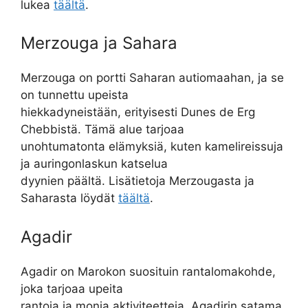
lukea
täältä
.
Merzouga ja Sahara
Merzouga on portti Saharan autiomaahan, ja se
on tunnettu upeista
hiekkadyneistään, erityisesti Dunes de Erg
Chebbistä. Tämä alue tarjoaa
unohtumatonta elämyksiä, kuten kamelireissuja
ja auringonlaskun katselua
dyynien päältä. Lisätietoja Merzougasta ja
Saharasta löydät
täältä
.
Agadir
Agadir on Marokon suosituin rantalomakohde,
joka tarjoaa upeita
rantoja ja monia aktiviteetteja. Agadirin satama