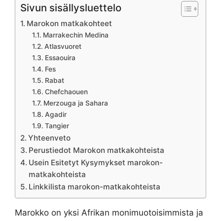
Sivun sisällysluettelo
Marokon matkakohteet
Marrakechin Medina
Atlasvuoret
Essaouira
Fes
Rabat
Chefchaouen
Merzouga ja Sahara
Agadir
Tangier
Yhteenveto
Perustiedot Marokon matkakohteista
Usein Esitetyt Kysymykset marokon-
matkakohteista
Linkkilista marokon-matkakohteista
Marokko on yksi Afrikan monimuotoisimmista ja