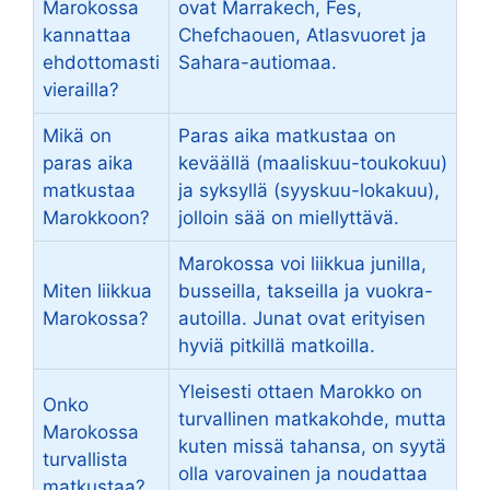
Marokossa
ovat Marrakech, Fes,
kannattaa
Chefchaouen, Atlasvuoret ja
ehdottomasti
Sahara-autiomaa.
vierailla?
Mikä on
Paras aika matkustaa on
paras aika
keväällä (maaliskuu-toukokuu)
matkustaa
ja syksyllä (syyskuu-lokakuu),
Marokkoon?
jolloin sää on miellyttävä.
Marokossa voi liikkua junilla,
Miten liikkua
busseilla, takseilla ja vuokra-
Marokossa?
autoilla. Junat ovat erityisen
hyviä pitkillä matkoilla.
Yleisesti ottaen Marokko on
Onko
turvallinen matkakohde, mutta
Marokossa
kuten missä tahansa, on syytä
turvallista
olla varovainen ja noudattaa
matkustaa?