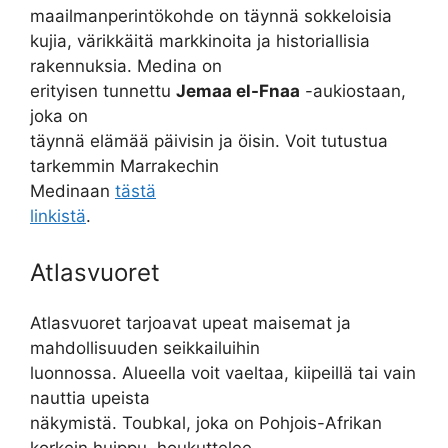
maailmanperintökohde on täynnä sokkeloisia
kujia, värikkäitä markkinoita ja historiallisia
rakennuksia. Medina on
erityisen tunnettu
Jemaa el-Fnaa
-aukiostaan,
joka on
täynnä elämää päivisin ja öisin. Voit tutustua
tarkemmin Marrakechin
Medinaan
tästä
linkistä
.
Atlasvuoret
Atlasvuoret tarjoavat upeat maisemat ja
mahdollisuuden seikkailuihin
luonnossa. Alueella voit vaeltaa, kiipeillä tai vain
nauttia upeista
näkymistä. Toubkal, joka on Pohjois-Afrikan
korkein huippu, houkuttelee