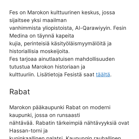
Fes on Marokon kulttuurinen keskus, jossa
sijaitsee yksi maailman
vanhimmista yliopistoista, Al-Qarawiyyin. Fesin
Medina on täynnä kapeita
kujia, perinteisiä käsityöläismyymälöitä ja
historiallisia moskeijoita.
Fes tarjoaa ainutlaatuisen mahdollisuuden
tutustua Marokon historiaan ja
kulttuuriin. Lisätietoja Fesistä saat
täältä
.
Rabat
Marokon pääkaupunki Rabat on moderni
kaupunki, jossa on runsaasti
nähtävää. Rabatin tärkeimpiä nähtävyyksiä ovat
Hassan-torni ja
kuninkaallinen palatsi. Kaupungin rauhallinen