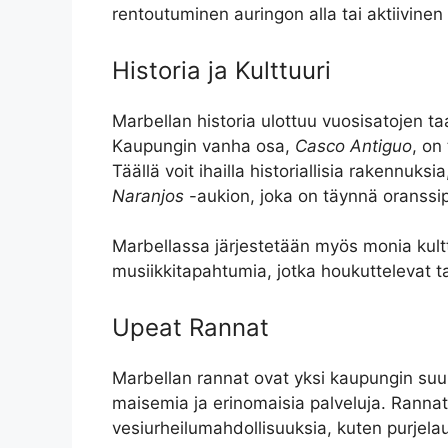
rentoutuminen auringon alla tai aktiivinen
Historia ja Kulttuuri
Marbellan historia ulottuu vuosisatojen taak
Kaupungin vanha osa,
Casco Antiguo
, on
Täällä voit ihailla historiallisia rakennuksi
Naranjos
-aukion, joka on täynnä oranssipu
Marbellassa järjestetään myös monia kultt
musiikkitapahtumia, jotka houkuttelevat ta
Upeat Rannat
Marbellan rannat ovat yksi kaupungin suu
maisemia ja erinomaisia palveluja. Rannat o
vesiurheilumahdollisuuksia, kuten purjelaut