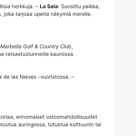
llisia herkkuja. –
La Sala
: Suosittu paikka,
a, joka tarjoaa upeita näkymiä merelle.
n
Marbella Golf & Country Club
,
opa ratsastustunneille kauniissa
rra de las Nieves -vuoristossa. –
storiaa, erinomaiset ostosmahdollisuudet
ntoutua auringossa, tutustua kulttuuriin tai