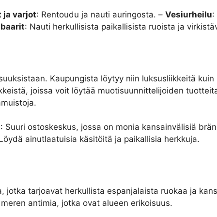
 ja varjot
: Rentoudu ja nauti auringosta. –
Vesiurheilu
:
 baarit
: Nauti herkullisista paikallisista ruoista ja virkist
uksistaan. Kaupungista löytyy niin luksusliikkeitä kuin 
kkeistä, joissa voit löytää muotisuunnittelijoiden tuotteit
amuistoja.
a
: Suuri ostoskeskus, jossa on monia kansainvälisiä brä
 Löydä ainutlaatuisia käsitöitä ja paikallisia herkkuja.
, jotka tarjoavat herkullista espanjalaista ruokaa ja kans
a meren antimia, jotka ovat alueen erikoisuus.