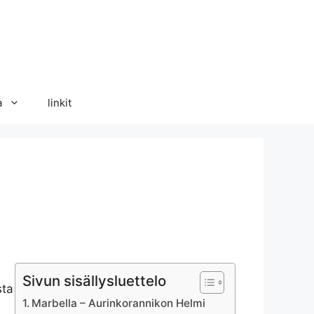
a
linkit
Sivun sisällysluettelo
sta
Marbella – Aurinkorannikon Helmi