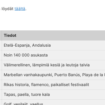
a löydät
täältä
.
Tiedot
Etelä-Espanja, Andalusia
Noin 140 000 asukasta
Välimerellinen, lämpimiä kesiä ja leutoja talvia
Marbellan vanhakaupunki, Puerto Banús, Playa de la F
Rikas historia, flamenco, paikalliset festivaalit
Tapas, paella, tuore kala
Golf, vesilajit, vaellus