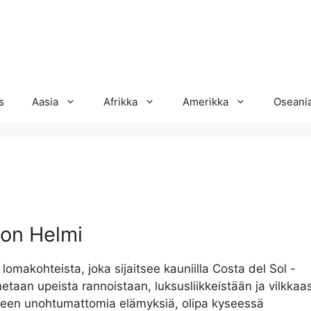
s
Aasia
Afrikka
Amerikka
Oseani
kon Helmi
omakohteista, joka sijaitsee kauniilla Costa del Sol -
etaan upeista rannoistaan, luksusliikkeistään ja vilkkaa
illeen unohtumattomia elämyksiä, olipa kyseessä