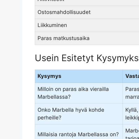
Ostosmahdollisuudet
Liikkuminen
Paras matkustusaika
Usein Esitetyt Kysymyks
Kysymys
Vast
Milloin on paras aika vierailla
Paras
Marbellassa?
marra
Onko Marbella hyvä kohde
Kyllä
perheille?
leikk
Marbe
Millaisia rantoja Marbellassa on?
tarjoa