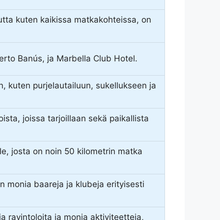
mutta kuten kaikissa matkakohteissa, on
rto Banús, ja Marbella Club Hotel.
n, kuten purjelautailuun, sukellukseen ja
sta, joissa tarjoillaan sekä paikallista
e, josta on noin 50 kilometrin matka
n monia baareja ja klubeja erityisesti
 ravintoloita ja monia aktiviteetteja,