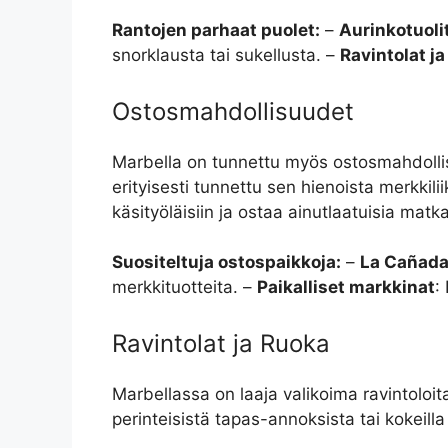
Rantojen parhaat puolet:
–
Aurinkotuolit
snorklausta tai sukellusta. –
Ravintolat ja
Ostosmahdollisuudet
Marbella on tunnettu myös ostosmahdollisu
erityisesti tunnettu sen hienoista merkkilii
käsityöläisiin ja ostaa ainutlaatuisia matk
Suositeltuja ostospaikkoja:
–
La Cañad
merkkituotteita. –
Paikalliset markkinat
:
Ravintolat ja Ruoka
Marbellassa on laaja valikoima ravintoloita
perinteisistä tapas-annoksista tai kokeill