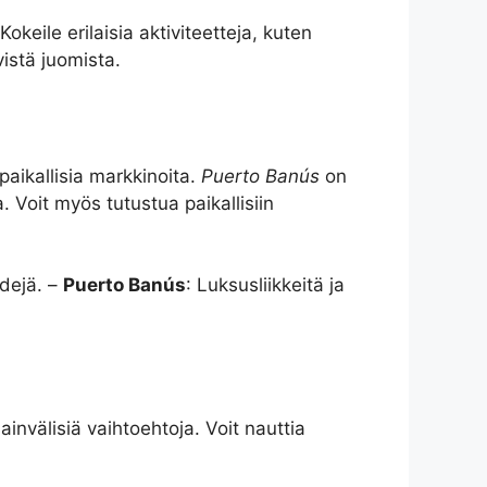
 Kokeile erilaisia aktiviteetteja, kuten
ävistä juomista.
paikallisia markkinoita.
Puerto Banús
on
a. Voit myös tutustua paikallisiin
ndejä. –
Puerto Banús
: Luksusliikkeitä ja
ainvälisiä vaihtoehtoja. Voit nauttia