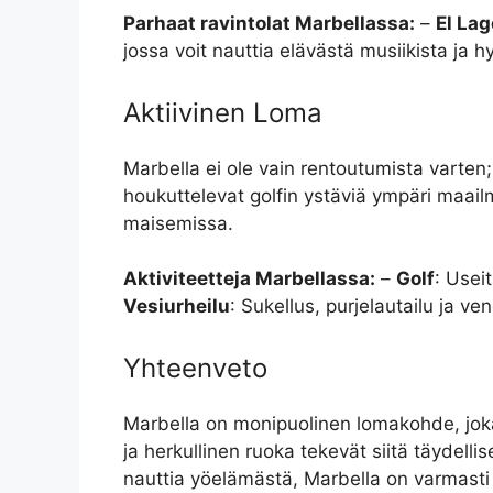
Parhaat ravintolat Marbellassa:
–
El Lag
jossa voit nauttia elävästä musiikista ja 
Aktiivinen Loma
Marbella ei ole vain rentoutumista varten
houkuttelevat golfin ystäviä ympäri maailma
maisemissa.
Aktiviteetteja Marbellassa:
–
Golf
: Usei
Vesiurheilu
: Sukellus, purjelautailu ja ven
Yhteenveto
Marbella on monipuolinen lomakohde, joka t
ja herkullinen ruoka tekevät siitä täydelli
nauttia yöelämästä, Marbella on varmast