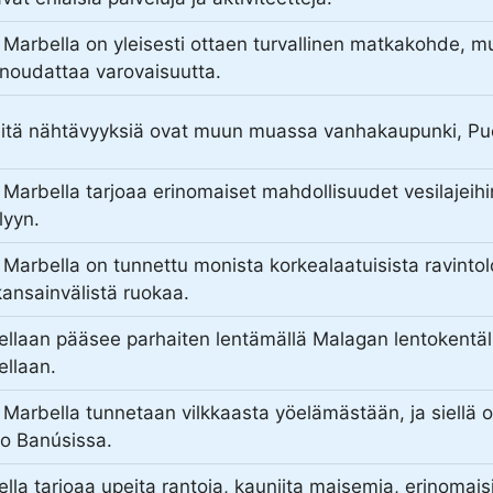
, Marbella on yleisesti ottaen turvallinen matkakohde, 
noudattaa varovaisuutta.
itä nähtävyyksiä ovat muun muassa vanhakaupunki, Pue
, Marbella tarjoaa erinomaiset mahdollisuudet vesilajeihi
lyyn.
, Marbella on tunnettu monista korkealaatuisista ravintoloi
kansainvälistä ruokaa.
llaan pääsee parhaiten lentämällä Malagan lentokentäll
llaan.
, Marbella tunnetaan vilkkaasta yöelämästään, ja siellä o
o Banúsissa.
lla tarjoaa upeita rantoja, kauniita maisemia, erinomaisia