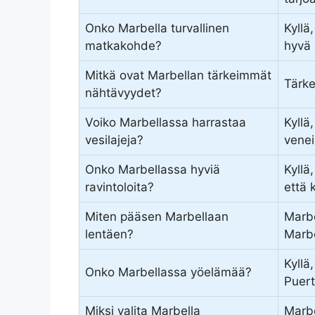
Onko Marbella turvallinen
Kyllä
matkakohde?
hyvä 
Mitkä ovat Marbellan tärkeimmät
Tärke
nähtävyydet?
Voiko Marbellassa harrastaa
Kyllä
vesilajeja?
venei
Onko Marbellassa hyviä
Kyllä
ravintoloita?
että 
Miten pääsen Marbellaan
Marbe
lentäen?
Marbe
Kyllä
Onko Marbellassa yöelämää?
Puert
Miksi valita Marbella
Marbe