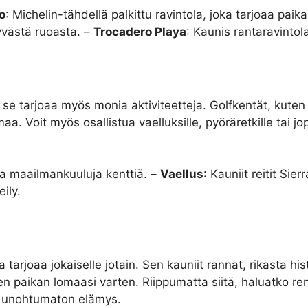
o
: Michelin-tähdellä palkittu ravintola, joka tarjoaa paika
hyvästä ruoasta. –
Trocadero Playa
: Kaunis rantaravintol
; se tarjoaa myös monia aktiviteetteja. Golfkentät, kute
a. Voit myös osallistua vaelluksille, pyöräretkille tai j
ta maailmankuuluja kenttiä. –
Vaellus
: Kauniit reitit Sie
eily.
arjoaa jokaiselle jotain. Sen kauniit rannat, rikasta hi
sen paikan lomaasi varten. Riippumatta siitä, haluatko re
i unohtumaton elämys.