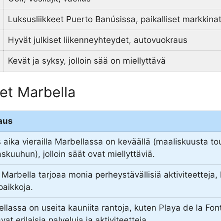
Luksusliikkeet Puerto Banúsissa, paikalliset markkina
Hyvät julkiset liikenneyhteydet, autovuokraus
Kevät ja syksy, jolloin sää on miellyttävä
et Marbella
aus
 aika vierailla Marbellassa on keväällä (maaliskuusta t
skuuhun), jolloin säät ovat miellyttäviä.
, Marbella tarjoaa monia perheystävällisiä aktiviteetteja, 
ipaikkoja.
llassa on useita kauniita rantoja, kuten Playa de la Fon
vat erilaisia palveluja ja aktiviteetteja.