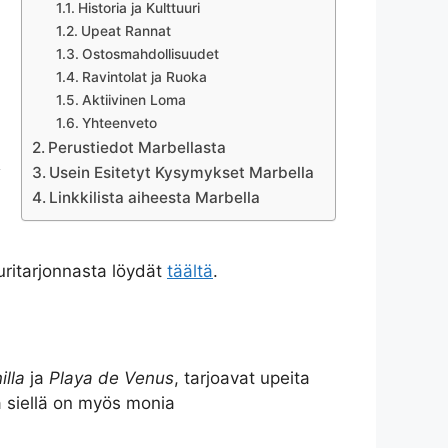
Historia ja Kulttuuri
Upeat Rannat
Ostosmahdollisuudet
Ravintolat ja Ruoka
Aktiivinen Loma
Yhteenveto
Perustiedot Marbellasta
s
Usein Esitetyt Kysymykset Marbella
Linkkilista aiheesta Marbella
uuritarjonnasta löydät
täältä
.
illa
ja
Playa de Venus
, tarjoavat upeita
ja siellä on myös monia