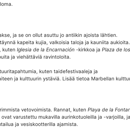
 loma.
se, ja se on ollut asuttu jo antiikin ajoista lähtien.
 täynnä kapeita kujia, valkoisia taloja ja kauniita aukioita.
a, kuten
Iglesia de la Encarnación
-kirkkoa ja
Plaza de lo
ita ja viehättäviä ravintoloita.
uuritapahtumia, kuten taidefestivaaleja ja
iteen ja kulttuurin ystäviä. Lisää tietoa Marbellan kultt
rimmista vetovoimista. Rannat, kuten
Playa de la Fontan
vat varustettu mukavilla aurinkotuoleilla ja -varjoilla, 
ailua ja vesiskootterilla ajamista.