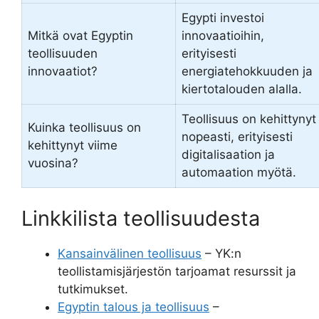
Egypti investoi
Mitkä ovat Egyptin
innovaatioihin,
teollisuuden
erityisesti
innovaatiot?
energiatehokkuuden ja
kiertotalouden alalla.
Teollisuus on kehittynyt
Kuinka teollisuus on
nopeasti, erityisesti
kehittynyt viime
digitalisaation ja
vuosina?
automaation myötä.
Linkkilista teollisuudesta
Kansainvälinen teollisuus
– YK:n
teollistamisjärjestön tarjoamat resurssit ja
tutkimukset.
Egyptin talous ja teollisuus
–