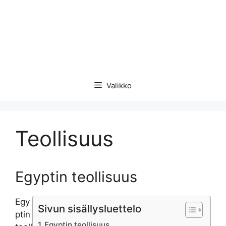
Valikko
Teollisuus
Egyptin teollisuus
Egy
Sivun sisällysluettelo
ptin
Egyptin teollisuus