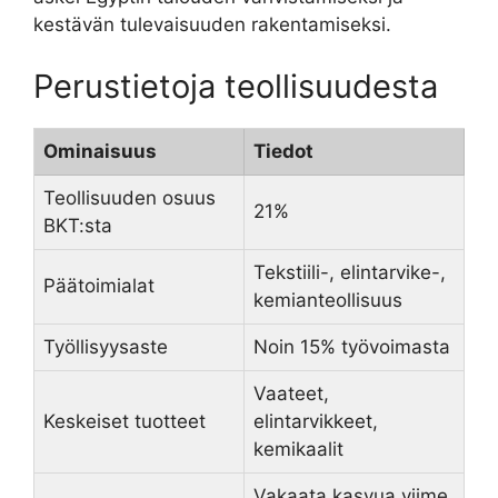
kestävän tulevaisuuden rakentamiseksi.
Perustietoja teollisuudesta
Ominaisuus
Tiedot
Teollisuuden osuus
21%
BKT:sta
Tekstiili-, elintarvike-,
Päätoimialat
kemianteollisuus
Työllisyysaste
Noin 15% työvoimasta
Vaateet,
Keskeiset tuotteet
elintarvikkeet,
kemikaalit
Vakaata kasvua viime