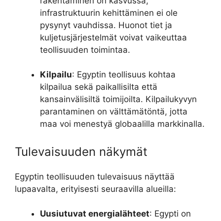
rakentaminen on kasvussa,
infrastruktuurin kehittäminen ei ole
pysynyt vauhdissa. Huonot tiet ja
kuljetusjärjestelmät voivat vaikeuttaa
teollisuuden toimintaa.
Kilpailu
: Egyptin teollisuus kohtaa
kilpailua sekä paikallisilta että
kansainvälisiltä toimijoilta. Kilpailukyvyn
parantaminen on välttämätöntä, jotta
maa voi menestyä globaalilla markkinalla.
Tulevaisuuden näkymät
Egyptin teollisuuden tulevaisuus näyttää
lupaavalta, erityisesti seuraavilla alueilla:
Uusiutuvat energialähteet
: Egypti on