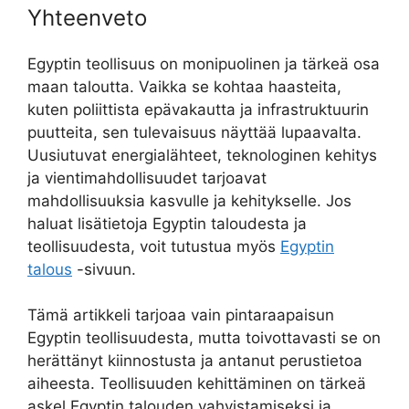
Yhteenveto
Egyptin teollisuus on monipuolinen ja tärkeä osa
maan taloutta. Vaikka se kohtaa haasteita,
kuten poliittista epävakautta ja infrastruktuurin
puutteita, sen tulevaisuus näyttää lupaavalta.
Uusiutuvat energialähteet, teknologinen kehitys
ja vientimahdollisuudet tarjoavat
mahdollisuuksia kasvulle ja kehitykselle. Jos
haluat lisätietoja Egyptin taloudesta ja
teollisuudesta, voit tutustua myös
Egyptin
talous
-sivuun.
Tämä artikkeli tarjoaa vain pintaraapaisun
Egyptin teollisuudesta, mutta toivottavasti se on
herättänyt kiinnostusta ja antanut perustietoa
aiheesta. Teollisuuden kehittäminen on tärkeä
askel Egyptin talouden vahvistamiseksi ja