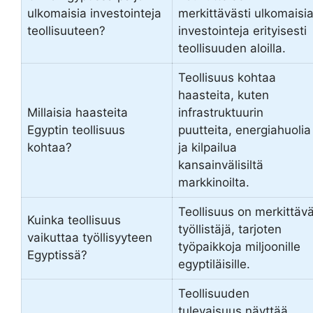
ulkomaisia investointeja
merkittävästi ulkomaisi
teollisuuteen?
investointeja erityisesti
teollisuuden aloilla.
Teollisuus kohtaa
haasteita, kuten
Millaisia haasteita
infrastruktuurin
Egyptin teollisuus
puutteita, energiahuolia
kohtaa?
ja kilpailua
kansainvälisiltä
markkinoilta.
Teollisuus on merkittäv
Kuinka teollisuus
työllistäjä, tarjoten
vaikuttaa työllisyyteen
työpaikkoja miljoonille
Egyptissä?
egyptiläisille.
Teollisuuden
tulevaisuus näyttää