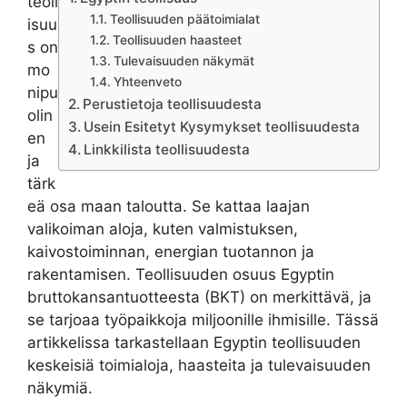
teoll
Teollisuuden päätoimialat
isuu
Teollisuuden haasteet
s on
Tulevaisuuden näkymät
mo
Yhteenveto
nipu
Perustietoja teollisuudesta
olin
Usein Esitetyt Kysymykset teollisuudesta
en
Linkkilista teollisuudesta
ja
tärk
eä osa maan taloutta. Se kattaa laajan
valikoiman aloja, kuten valmistuksen,
kaivostoiminnan, energian tuotannon ja
rakentamisen. Teollisuuden osuus Egyptin
bruttokansantuotteesta (BKT) on merkittävä, ja
se tarjoaa työpaikkoja miljoonille ihmisille. Tässä
artikkelissa tarkastellaan Egyptin teollisuuden
keskeisiä toimialoja, haasteita ja tulevaisuuden
näkymiä.