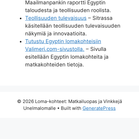
Maailmanpankin raportti Egyptin
taloudesta ja teollisuuden roolista.
Teollisuuden tulevaisuus
– Sitrassa
käsitellään teollisuuden tulevaisuuden
näkymiä ja innovaatioita.
Tutustu Egyptin lomakohteisiin
Valimeri.com-sivustolla.
– Sivulla
esitellään Egyptin lomakohteita ja
matkakohteiden tietoja.
© 2026 Loma-kohteet: Matkailuopas ja Vinkkejä
Unelmalomalle
• Built with
GeneratePress