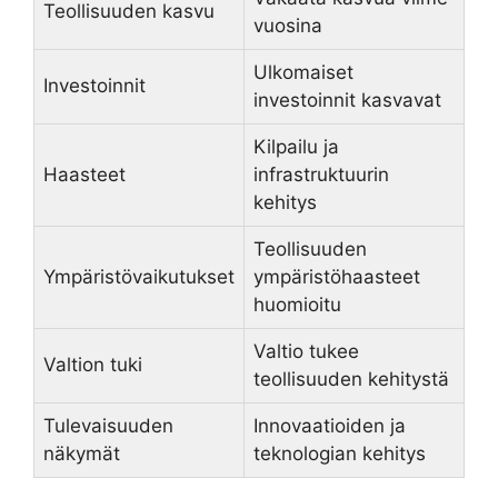
Teollisuuden kasvu
vuosina
Ulkomaiset
Investoinnit
investoinnit kasvavat
Kilpailu ja
Haasteet
infrastruktuurin
kehitys
Teollisuuden
Ympäristövaikutukset
ympäristöhaasteet
huomioitu
Valtio tukee
Valtion tuki
teollisuuden kehitystä
Tulevaisuuden
Innovaatioiden ja
näkymät
teknologian kehitys