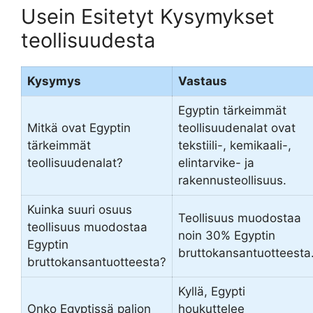
Usein Esitetyt Kysymykset
teollisuudesta
Kysymys
Vastaus
Egyptin tärkeimmät
Mitkä ovat Egyptin
teollisuudenalat ovat
tärkeimmät
tekstiili-, kemikaali-,
teollisuudenalat?
elintarvike- ja
rakennusteollisuus.
Kuinka suuri osuus
Teollisuus muodostaa
teollisuus muodostaa
noin 30% Egyptin
Egyptin
bruttokansantuotteesta
bruttokansantuotteesta?
Kyllä, Egypti
Onko Egyptissä paljon
houkuttelee