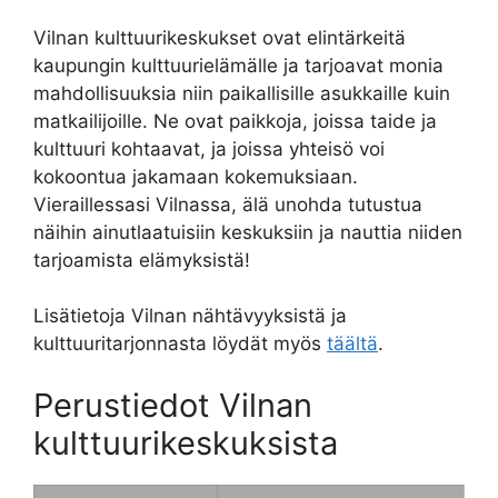
Vilnan kulttuurikeskukset ovat elintärkeitä
kaupungin kulttuurielämälle ja tarjoavat monia
mahdollisuuksia niin paikallisille asukkaille kuin
matkailijoille. Ne ovat paikkoja, joissa taide ja
kulttuuri kohtaavat, ja joissa yhteisö voi
kokoontua jakamaan kokemuksiaan.
Vieraillessasi Vilnassa, älä unohda tutustua
näihin ainutlaatuisiin keskuksiin ja nauttia niiden
tarjoamista elämyksistä!
Lisätietoja Vilnan nähtävyyksistä ja
kulttuuritarjonnasta löydät myös
täältä
.
Perustiedot Vilnan
kulttuurikeskuksista