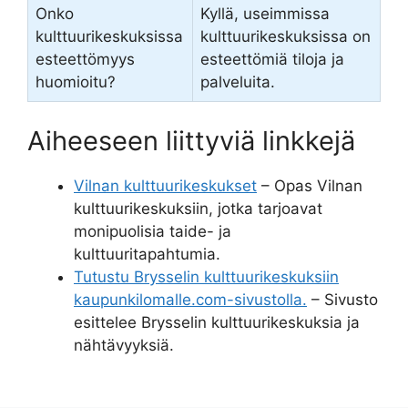
Onko
Kyllä, useimmissa
kulttuurikeskuksissa
kulttuurikeskuksissa on
esteettömyys
esteettömiä tiloja ja
huomioitu?
palveluita.
Aiheeseen liittyviä linkkejä
Vilnan kulttuurikeskukset
– Opas Vilnan
kulttuurikeskuksiin, jotka tarjoavat
monipuolisia taide- ja
kulttuuritapahtumia.
Tutustu Brysselin kulttuurikeskuksiin
kaupunkilomalle.com-sivustolla.
– Sivusto
esittelee Brysselin kulttuurikeskuksia ja
nähtävyyksiä.