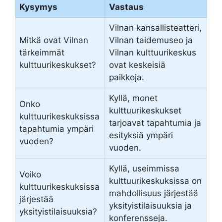
Kysymys
Vastaus
Vilnan kansallisteatteri,
Mitkä ovat Vilnan
Vilnan taidemuseo ja
tärkeimmät
Vilnan kulttuurikeskus
kulttuurikeskukset?
ovat keskeisiä
paikkoja.
Kyllä, monet
Onko
kulttuurikeskukset
kulttuurikeskuksissa
tarjoavat tapahtumia ja
tapahtumia ympäri
esityksiä ympäri
vuoden?
vuoden.
Kyllä, useimmissa
Voiko
kulttuurikeskuksissa on
kulttuurikeskuksissa
mahdollisuus järjestää
järjestää
yksityistilaisuuksia ja
yksityistilaisuuksia?
konferensseja.