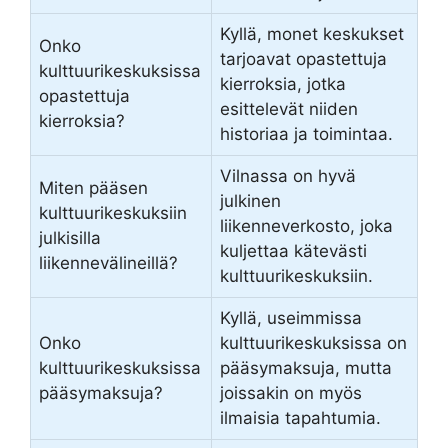
Kyllä, monet keskukset
Onko
tarjoavat opastettuja
kulttuurikeskuksissa
kierroksia, jotka
opastettuja
esittelevät niiden
kierroksia?
historiaa ja toimintaa.
Vilnassa on hyvä
Miten pääsen
julkinen
kulttuurikeskuksiin
liikenneverkosto, joka
julkisilla
kuljettaa kätevästi
liikennevälineillä?
kulttuurikeskuksiin.
Kyllä, useimmissa
Onko
kulttuurikeskuksissa on
kulttuurikeskuksissa
pääsymaksuja, mutta
pääsymaksuja?
joissakin on myös
ilmaisia tapahtumia.