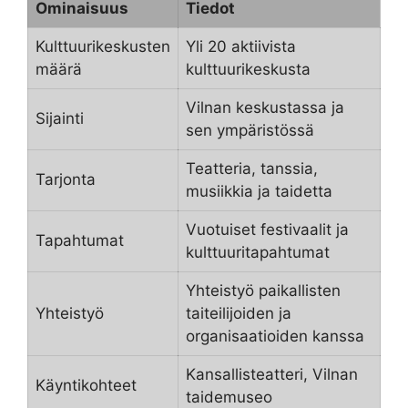
Ominaisuus
Tiedot
Kulttuurikeskusten
Yli 20 aktiivista
määrä
kulttuurikeskusta
Vilnan keskustassa ja
Sijainti
sen ympäristössä
Teatteria, tanssia,
Tarjonta
musiikkia ja taidetta
Vuotuiset festivaalit ja
Tapahtumat
kulttuuritapahtumat
Yhteistyö paikallisten
Yhteistyö
taiteilijoiden ja
organisaatioiden kanssa
Kansallisteatteri, Vilnan
Käyntikohteet
taidemuseo