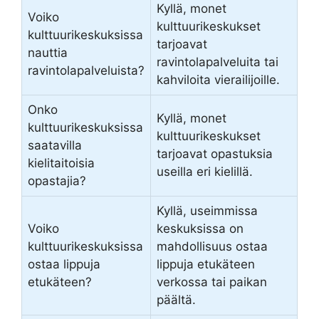
Kyllä, monet
Voiko
kulttuurikeskukset
kulttuurikeskuksissa
tarjoavat
nauttia
ravintolapalveluita tai
ravintolapalveluista?
kahviloita vierailijoille.
Onko
Kyllä, monet
kulttuurikeskuksissa
kulttuurikeskukset
saatavilla
tarjoavat opastuksia
kielitaitoisia
useilla eri kielillä.
opastajia?
Kyllä, useimmissa
Voiko
keskuksissa on
kulttuurikeskuksissa
mahdollisuus ostaa
ostaa lippuja
lippuja etukäteen
etukäteen?
verkossa tai paikan
päältä.