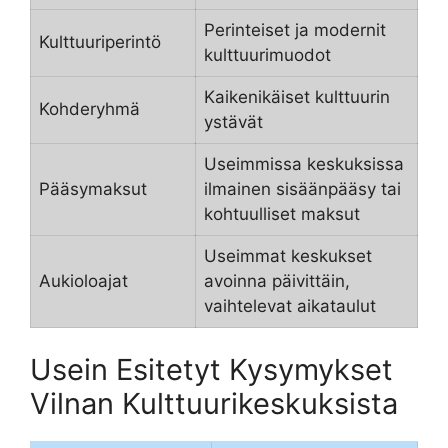
Perinteiset ja modernit
Kulttuuriperintö
kulttuurimuodot
Kaikenikäiset kulttuurin
Kohderyhmä
ystävät
Useimmissa keskuksissa
Pääsymaksut
ilmainen sisäänpääsy tai
kohtuulliset maksut
Useimmat keskukset
Aukioloajat
avoinna päivittäin,
vaihtelevat aikataulut
Usein Esitetyt Kysymykset
Vilnan Kulttuurikeskuksista