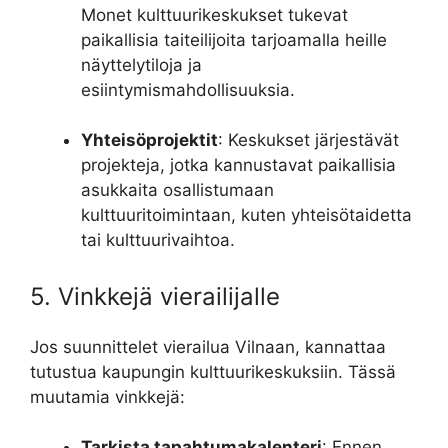
Monet kulttuurikeskukset tukevat
paikallisia taiteilijoita tarjoamalla heille
näyttelytiloja ja
esiintymismahdollisuuksia.
Yhteisöprojektit
: Keskukset järjestävät
projekteja, jotka kannustavat paikallisia
asukkaita osallistumaan
kulttuuritoimintaan, kuten yhteisötaidetta
tai kulttuurivaihtoa.
5. Vinkkejä vierailijalle
Jos suunnittelet vierailua Vilnaan, kannattaa
tutustua kaupungin kulttuurikeskuksiin. Tässä
muutamia vinkkejä:
Tarkista tapahtumakalenteri
: Ennen