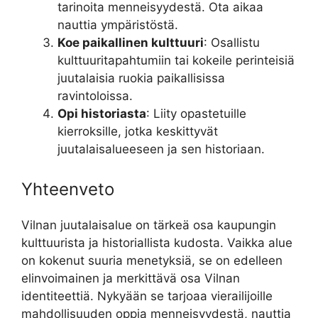
tarinoita menneisyydestä. Ota aikaa
nauttia ympäristöstä.
Koe paikallinen kulttuuri
: Osallistu
kulttuuritapahtumiin tai kokeile perinteisiä
juutalaisia ruokia paikallisissa
ravintoloissa.
Opi historiasta
: Liity opastetuille
kierroksille, jotka keskittyvät
juutalaisalueeseen ja sen historiaan.
Yhteenveto
Vilnan juutalaisalue on tärkeä osa kaupungin
kulttuurista ja historiallista kudosta. Vaikka alue
on kokenut suuria menetyksiä, se on edelleen
elinvoimainen ja merkittävä osa Vilnan
identiteettiä. Nykyään se tarjoaa vierailijoille
mahdollisuuden oppia menneisyydestä, nauttia