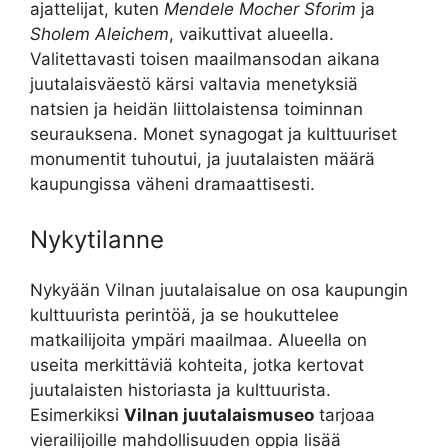
ajattelijat, kuten
Mendele Mocher Sforim
ja
Sholem Aleichem
, vaikuttivat alueella.
Valitettavasti toisen maailmansodan aikana
juutalaisväestö kärsi valtavia menetyksiä
natsien ja heidän liittolaistensa toiminnan
seurauksena. Monet synagogat ja kulttuuriset
monumentit tuhoutui, ja juutalaisten määrä
kaupungissa väheni dramaattisesti.
Nykytilanne
Nykyään Vilnan juutalaisalue on osa kaupungin
kulttuurista perintöä, ja se houkuttelee
matkailijoita ympäri maailmaa. Alueella on
useita merkittäviä kohteita, jotka kertovat
juutalaisten historiasta ja kulttuurista.
Esimerkiksi
Vilnan juutalaismuseo
tarjoaa
vierailijoille mahdollisuuden oppia lisää