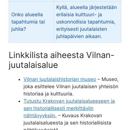
Kyllä, alueella järjestetään
Onko alueella
erilaisia kulttuuri- ja
tapahtumia tai
uskonnollisia tapahtumia,
juhlia?
erityisesti juutalaisten
juhlapäivien aikaan.
Linkkilista aiheesta Vilnan-
juutalaisalue
Vilnan juutalaishistorian museo
– Museo,
joka esittelee Vilnan juutalaisen yhteisön
historiaa ja kulttuuria.
Tutustu Krakovan juutalaisalueeseen ja
sen historiallisesti merkittäviin
nähtävyyksiin.
– Kuvaus Krakovan
juutalaisalueesta ja sen historiallisista
nähtävyyksistä.