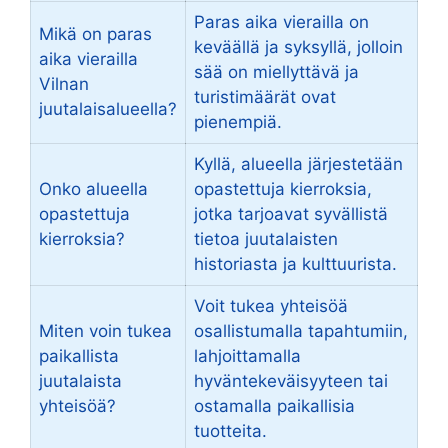
Paras aika vierailla on
Mikä on paras
keväällä ja syksyllä, jolloin
aika vierailla
sää on miellyttävä ja
Vilnan
turistimäärät ovat
juutalaisalueella?
pienempiä.
Kyllä, alueella järjestetään
Onko alueella
opastettuja kierroksia,
opastettuja
jotka tarjoavat syvällistä
kierroksia?
tietoa juutalaisten
historiasta ja kulttuurista.
Voit tukea yhteisöä
Miten voin tukea
osallistumalla tapahtumiin,
paikallista
lahjoittamalla
juutalaista
hyväntekeväisyyteen tai
yhteisöä?
ostamalla paikallisia
tuotteita.