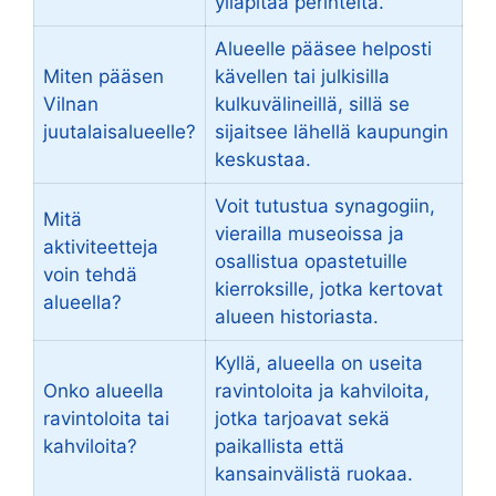
ylläpitää perinteitä.
Alueelle pääsee helposti
Miten pääsen
kävellen tai julkisilla
Vilnan
kulkuvälineillä, sillä se
juutalaisalueelle?
sijaitsee lähellä kaupungin
keskustaa.
Voit tutustua synagogiin,
Mitä
vierailla museoissa ja
aktiviteetteja
osallistua opastetuille
voin tehdä
kierroksille, jotka kertovat
alueella?
alueen historiasta.
Kyllä, alueella on useita
Onko alueella
ravintoloita ja kahviloita,
ravintoloita tai
jotka tarjoavat sekä
kahviloita?
paikallista että
kansainvälistä ruokaa.