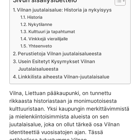
Vilnan juutalaisalue: Historia ja nykyisyys
Historia
Nykytilanne
Kulttuuri ja tapahtumat
Vinkkejä vierailijalle
Yhteenveto
Perustietoja Vilnan juutalaisalueesta
Usein Esitetyt Kysymykset Vilnan
Juutalaisalueesta
Linkkilista aiheesta Vilnan-juutalaisalue
Vilna, Liettuan pääkaupunki, on tunnettu
rikkaasta historiastaan ja monimuotoisesta
kulttuuristaan. Yksi kaupungin merkittävimmistä
ja mielenkiintoisimmista alueista on sen
juutalaisalue, joka on ollut tärkeä osa Vilnan
identiteettiä vuosisatojen ajan. Tässä
artikkelissa tutustumme Vilnan