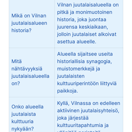
Vilnan juutalaisalueella on
pitkä ja monimuotoinen
Mikä on Vilnan
historia, joka juontaa
juutalaisalueen
juurensa keskiaikaan,
historia?
jolloin juutalaiset alkoivat
asettua alueelle.
Alueella sijaitsee useita
Mitä
historiallisia synagogia,
nähtävyyksiä
muistomerkkejä ja
juutalaisalueella
juutalaisten
on?
kulttuuriperintöön liittyviä
paikkoja.
Kyllä, Vilnassa on edelleen
Onko alueella
aktiivinen juutalaisyhteisö,
juutalaista
joka järjestää
kulttuuria
kulttuuritapahtumia ja
nykyään?