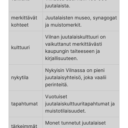
juutalaista.
merkittävät
Juutalaisten museo, synagogat
kohteet
ja muistomerkit.
Vilnan juutalaiskulttuuri on
vaikuttanut merkittävästi
kulttuuri
kaupungin taiteeseen ja
kirjallisuuteen.
Nykyisin Vilnassa on pieni
nykytila
juutalaisyhteisö, joka vaalii
perinteitä.
Vuotuiset
tapahtumat
juutalaiskulttuuritapahtumat ja
muistotilaisuudet.
Monet tunnetut juutalaiset
tärkeimmät