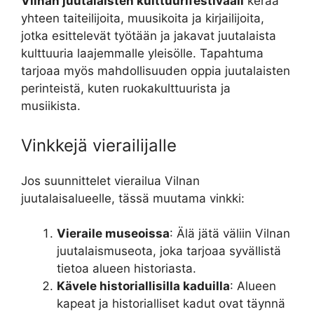
Vilnan juutalaisten kulttuurifestivaali
kerää
yhteen taiteilijoita, muusikoita ja kirjailijoita,
jotka esittelevät työtään ja jakavat juutalaista
kulttuuria laajemmalle yleisölle. Tapahtuma
tarjoaa myös mahdollisuuden oppia juutalaisten
perinteistä, kuten ruokakulttuurista ja
musiikista.
Vinkkejä vierailijalle
Jos suunnittelet vierailua Vilnan
juutalaisalueelle, tässä muutama vinkki:
Vieraile museoissa
: Älä jätä väliin Vilnan
juutalaismuseota, joka tarjoaa syvällistä
tietoa alueen historiasta.
Kävele historiallisilla kaduilla
: Alueen
kapeat ja historialliset kadut ovat täynnä