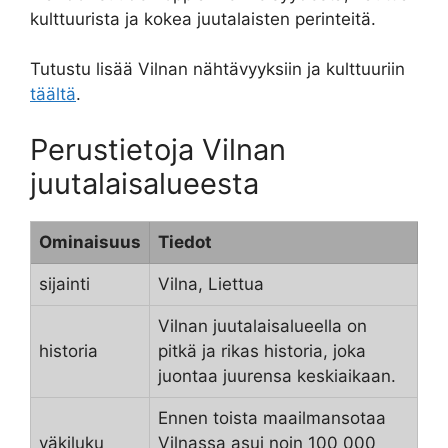
kulttuurista ja kokea juutalaisten perinteitä.
Tutustu lisää Vilnan nähtävyyksiin ja kulttuuriin
täältä
.
Perustietoja Vilnan
juutalaisalueesta
Ominaisuus
Tiedot
sijainti
Vilna, Liettua
Vilnan juutalaisalueella on
historia
pitkä ja rikas historia, joka
juontaa juurensa keskiaikaan.
Ennen toista maailmansotaa
väkiluku
Vilnassa asui noin 100 000