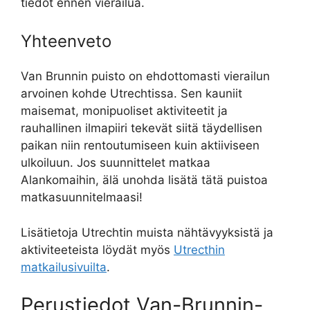
tiedot ennen vierailua.
Yhteenveto
Van Brunnin puisto on ehdottomasti vierailun
arvoinen kohde Utrechtissa. Sen kauniit
maisemat, monipuoliset aktiviteetit ja
rauhallinen ilmapiiri tekevät siitä täydellisen
paikan niin rentoutumiseen kuin aktiiviseen
ulkoiluun. Jos suunnittelet matkaa
Alankomaihin, älä unohda lisätä tätä puistoa
matkasuunnitelmaasi!
Lisätietoja Utrechtin muista nähtävyyksistä ja
aktiviteeteista löydät myös
Utrecthin
matkailusivuilta
.
Perustiedot Van-Brunnin-