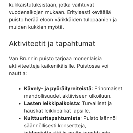
kukkaistutuksistaan, jotka vaihtuvat
vuodenaikojen mukaan. Erityisesti keväällä
puisto herää eloon värikkäiden tulppaanien ja
muiden kukkien myötä.
Aktiviteetit ja tapahtumat
Van Brunnin puisto tarjoaa monenlaisia
aktiviteetteja kaikenikäisille. Puistossa voi
nauttia:
Kävely- ja pyöräilyreiteistä
: Erinomaiset
mahdollisuudet aktiiviseen ulkoiluun.
Lasten leikkipaikoista
: Turvalliset ja
hauskat leikkipaikat lapsille.
Kulttuuritapahtumista
: Puisto isännöi
säännöllisesti konsertteja,
taidenäyttelyitä ja muita tapahtumia,