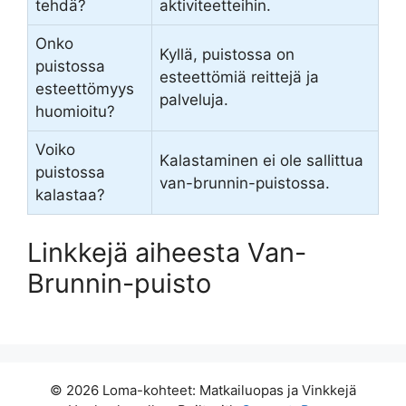
tehdä?
aktiviteetteihin.
Onko
Kyllä, puistossa on
puistossa
esteettömiä reittejä ja
esteettömyys
palveluja.
huomioitu?
Voiko
Kalastaminen ei ole sallittua
puistossa
van-brunnin-puistossa.
kalastaa?
Linkkejä aiheesta Van-
Brunnin-puisto
© 2026 Loma-kohteet: Matkailuopas ja Vinkkejä