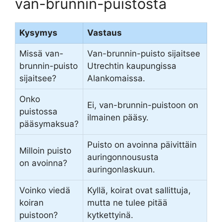
van-brunnin-puistosta
Kysymys
Vastaus
Missä van-
Van-brunnin-puisto sijaitsee
brunnin-puisto
Utrechtin kaupungissa
sijaitsee?
Alankomaissa.
Onko
Ei, van-brunnin-puistoon on
puistossa
ilmainen pääsy.
pääsymaksua?
Puisto on avoinna päivittäin
Milloin puisto
auringonnoususta
on avoinna?
auringonlaskuun.
Voinko viedä
Kyllä, koirat ovat sallittuja,
koiran
mutta ne tulee pitää
puistoon?
kytkettyinä.