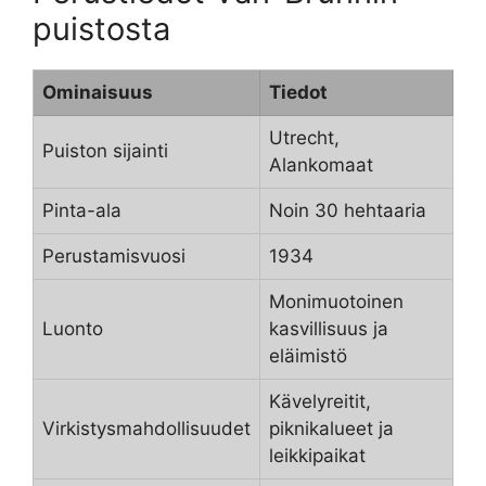
puistosta
Ominaisuus
Tiedot
Utrecht,
Puiston sijainti
Alankomaat
Pinta-ala
Noin 30 hehtaaria
Perustamisvuosi
1934
Monimuotoinen
Luonto
kasvillisuus ja
eläimistö
Kävelyreitit,
Virkistysmahdollisuudet
piknikalueet ja
leikkipaikat