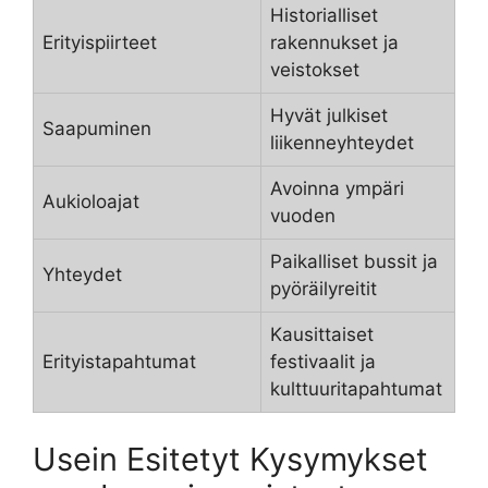
Historialliset
Erityispiirteet
rakennukset ja
veistokset
Hyvät julkiset
Saapuminen
liikenneyhteydet
Avoinna ympäri
Aukioloajat
vuoden
Paikalliset bussit ja
Yhteydet
pyöräilyreitit
Kausittaiset
Erityistapahtumat
festivaalit ja
kulttuuritapahtumat
Usein Esitetyt Kysymykset