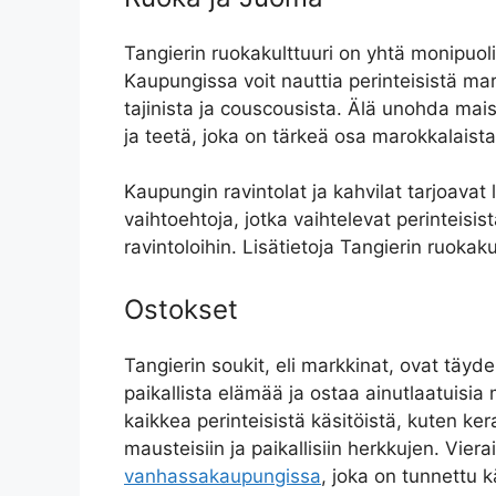
Tangierin ruokakulttuuri on yhtä monipuoli
Kaupungissa voit nauttia perinteisistä mar
tajinista ja couscousista. Älä unohda mai
ja teetä, joka on tärkeä osa marokkalaista 
Kaupungin ravintolat ja kahvilat tarjoavat
vaihtoehtoja, jotka vaihtelevat perinteisi
ravintoloihin. Lisätietoja Tangierin ruokak
Ostokset
Tangierin soukit, eli markkinat, ovat täyd
paikallista elämää ja ostaa ainutlaatuisia
kaikkea perinteisistä käsitöistä, kuten ker
mausteisiin ja paikallisiin herkkujen. Vier
vanhassakaupungissa
, joka on tunnettu k