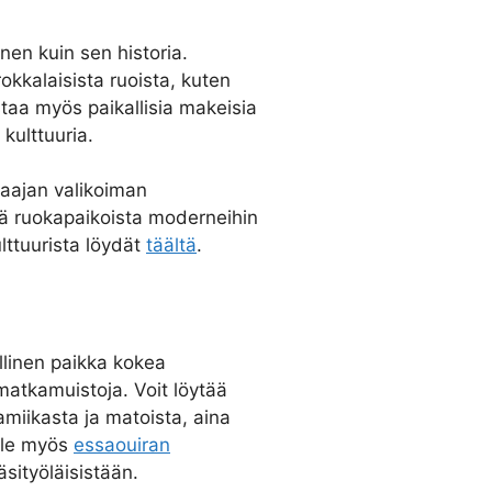
nen kuin sen historia.
okkalaisista ruoista, kuten
staa myös paikallisia makeisia
kulttuuria.
 laajan valikoiman
stä ruokapaikoista moderneihin
ulttuurista löydät
täältä
.
ellinen paikka kokea
 matkamuistoja. Voit löytää
amiikasta ja matoista, aina
aile myös
essaouiran
äsityöläisistään.