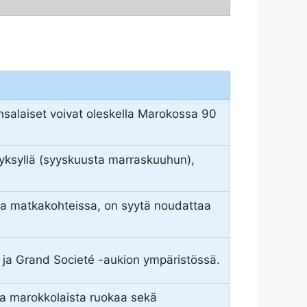
salaiset voivat oleskella Marokossa 90
syksyllä (syyskuusta marraskuuhun),
issa matkakohteissa, on syytä noudattaa
la ja Grand Societé -aukion ympäristössä.
ista marokkolaista ruokaa sekä