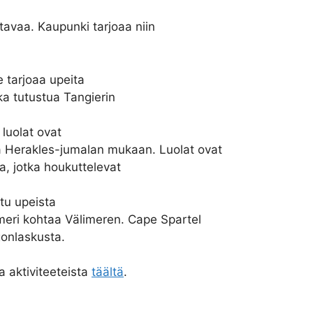
tavaa. Kaupunki tarjoaa niin
e tarjoaa upeita
ka tutustua Tangierin
luolat ovat
Herakles-jumalan mukaan. Luolat ovat
, jotka houkuttelevat
tu upeista
ameri kohtaa Välimeren. Cape Spartel
gonlaskusta.
a aktiviteeteista
täältä
.