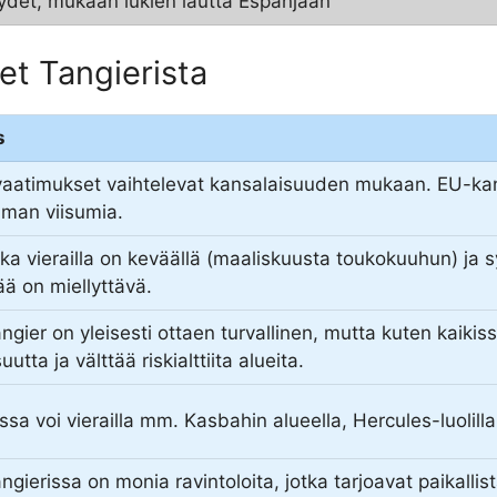
ydet, mukaan lukien lautta Espanjaan
et Tangierista
s
vaatimukset vaihtelevat kansalaisuuden mukaan. EU-kan
lman viisumia.
ika vierailla on keväällä (maaliskuusta toukokuuhun) ja 
sää on miellyttävä.
angier on yleisesti ottaen turvallinen, mutta kuten kaik
utta ja välttää riskialttiita alueita.
ssa voi vierailla mm. Kasbahin alueella, Hercules-luolil
angierissa on monia ravintoloita, jotka tarjoavat paikall