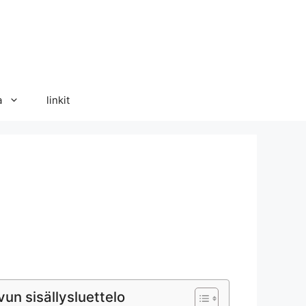
a
linkit
vun sisällysluettelo