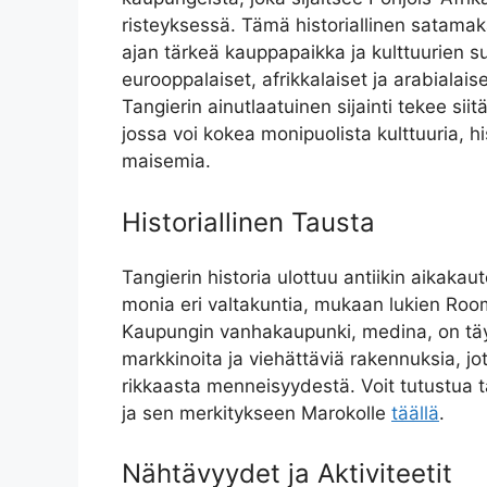
risteyksessä. Tämä historiallinen satamak
ajan tärkeä kauppapaikka ja kulttuurien su
eurooppalaiset, afrikkalaiset ja arabialais
Tangierin ainutlaatuinen sijainti tekee si
jossa voi kokea monipuolista kulttuuria, hi
maisemia.
Historiallinen Tausta
Tangierin historia ulottuu antiikin aikakaut
monia eri valtakuntia, mukaan lukien Room
Kaupungin vanhakaupunki, medina, on täyn
markkinoita ja viehättäviä rakennuksia, j
rikkaasta menneisyydestä. Voit tutustua 
ja sen merkitykseen Marokolle
täällä
.
Nähtävyydet ja Aktiviteetit