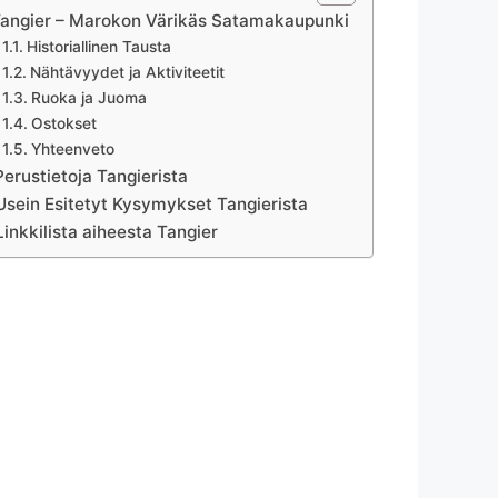
angier – Marokon Värikäs Satamakaupunki
Historiallinen Tausta
Nähtävyydet ja Aktiviteetit
Ruoka ja Juoma
Ostokset
Yhteenveto
Perustietoja Tangierista
Usein Esitetyt Kysymykset Tangierista
Linkkilista aiheesta Tangier