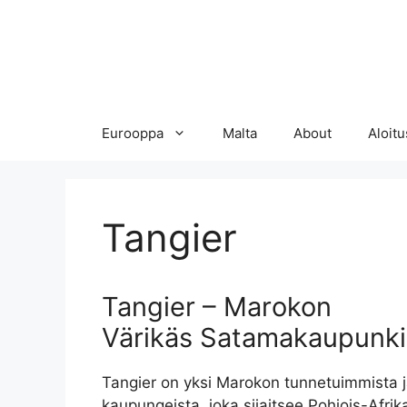
Eurooppa
Malta
About
Aloitu
Tangier
Tangier – Marokon
Värikäs Satamakaupunki
Tangier on yksi Marokon tunnetuimmista 
kaupungeista, joka sijaitsee Pohjois-Afrik