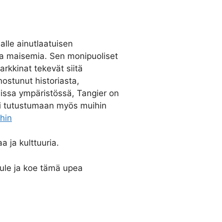
alle ainutlaatuisen
ita maisemia. Sen monipuoliset
arkkinat tekevät siitä
nostunut historiasta,
iissa ympäristössä, Tangier on
sti tutustumaan myös muihin
hin
a ja kulttuuria.
tule ja koe tämä upea