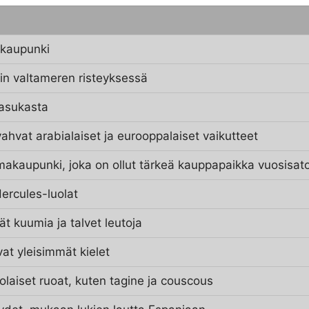
 kaupunki
tin valtameren risteyksessä
 asukasta
vahvat arabialaiset ja eurooppalaiset vaikutteet
amakaupunki, joka on ollut tärkeä kauppapaikka vuosisat
ercules-luolat
ät kuumia ja talvet leutoja
vat yleisimmät kielet
olaiset ruoat, kuten tagine ja couscous