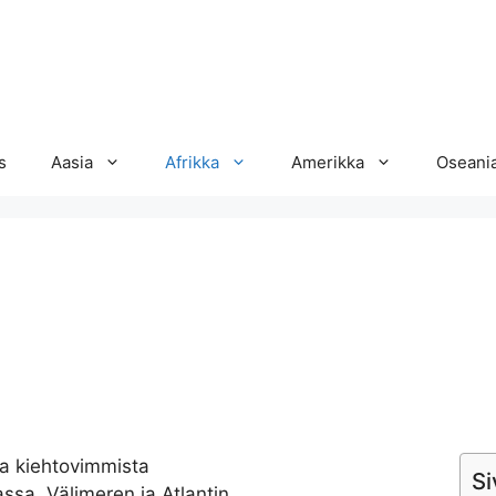
s
Aasia
Afrikka
Amerikka
Oseani
ja kiehtovimmista
Si
assa, Välimeren ja Atlantin