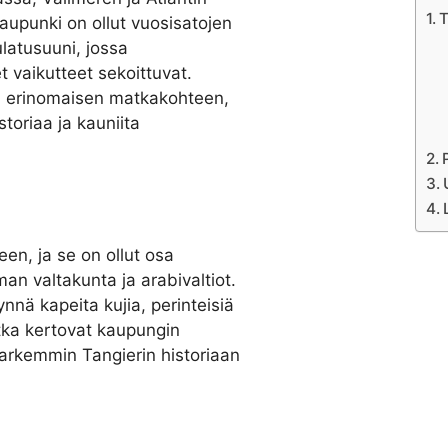
T
aupunki on ollut vuosisatojen
latusuuni, jossa
et vaikutteet sekoittuvat.
itä erinomaisen matkakohteen,
storiaa ja kauniita
een, ja se on ollut osa
an valtakunta ja arabivaltiot.
nä kapeita kujia, perinteisiä
otka kertovat kaupungin
tarkemmin Tangierin historiaan