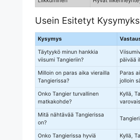
Liikkuminen
Hyvät liikenneyhte
Usein Esitetyt Kysymyks
Kysymys
Vastau
Täytyykö minun hankkia
Viisumi
viisumi Tangieriin?
päivää i
Milloin on paras aika vierailla
Paras a
Tangierissa?
jolloin 
Onko Tangier turvallinen
Kyllä, T
matkakohde?
varovaisu
Mitä nähtävää Tangierissa
Tangieri
on?
Onko Tangierissa hyviä
Kyllä, T