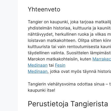
Yhteenveto
Tangier on kaupunki, joka tarjoaa matkailij
yhdistelmän historiaa, kulttuuria ja kauni
nähtävyydet, herkullinen ruoka ja vilkas m
loistavan matkakohteen. Olitpa sitten kiin
kulttuurista tai vain rentoutumisesta kaun
täydellinen valinta. Suosittelen lämpimä
Marokon matkakohteisiin, kuten
Marrakec
Medinaan
tai
Fesin
Medinaan
, jotka ovat myös täynnä historia
Tangierin viehätysvoima odottaa sinua – 
kaupunki itse!
Perustietoja Tangierista