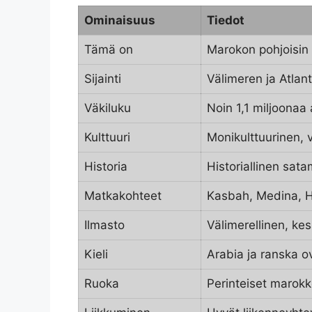
Ominaisuus
Tiedot
Tämä on
Marokon pohjoisin
Sijainti
Välimeren ja Atlan
Väkiluku
Noin 1,1 miljoonaa
Kulttuuri
Monikulttuurinen, 
Historia
Historiallinen sat
Matkakohteet
Kasbah, Medina, H
Ilmasto
Välimerellinen, kes
Kieli
Arabia ja ranska o
Ruoka
Perinteiset marokk