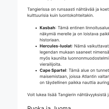
Tangierissa on runsaasti nähtävää ja koet
kulttuurisia kuin luontokohteitakin.
Kasbah
: Tämä entinen linnoitusalu
näkymiä merelle ja on loistava paik
historiaan.
Hercules-luolat
: Nämä vaikuttavat 
legendan mukaan saaneet nimensä 
myös kauniita luonnonmuodostelmia
vierailijoita.
Cape Spartel
: Tämä alue on tunnet
maisemistaan, joissa Atlantin valt
on täydellinen paikka nauttia aurin
Voit lukea lisää Tangierin nähtävyyksistä j
Ruoka ja Juoma