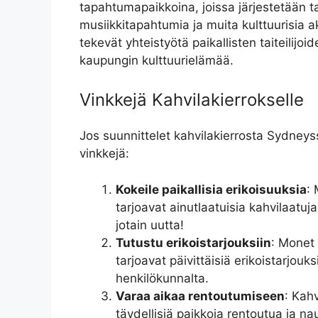
tapahtumapaikkoina, joissa järjestetään ta
musiikkitapahtumia ja muita kulttuurisia ak
tekevät yhteistyötä paikallisten taiteilijo
kaupungin kulttuurielämää.
Vinkkejä Kahvilakierrokselle
Jos suunnittelet kahvilakierrosta Sydney
vinkkejä:
Kokeile paikallisia erikoisuuksia
: 
tarjoavat ainutlaatuisia kahvilaatuja
jotain uutta!
Tutustu erikoistarjouksiin
: Monet 
tarjoavat päivittäisiä erikoistarjouk
henkilökunnalta.
Varaa aikaa rentoutumiseen
: Kahv
täydellisiä paikkoja rentoutua ja nau