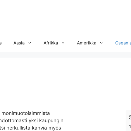
s
Aasia
Afrikka
Amerikka
Oseani
a monimuotoisimmista
ehdottomasti yksi kaupungin
tsi herkullista kahvia myös