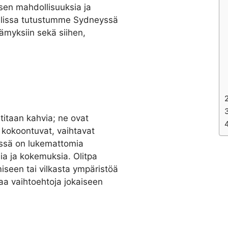
sen mahdollisuuksia ja
kelissa tutustumme Sydneyssä
elämyksiin sekä siihen,
utitaan kahvia; ne ovat
t kokoontuvat, vaihtavat
eyssä on lukemattomia
lmia ja kokemuksia. Olitpa
iseen tai vilkasta ympäristöä
aa vaihtoehtoja jokaiseen