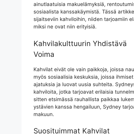
ainutlaatuisia makuelämyksiä, rentoutumi
sosiaalista kanssakäymistä. Tässä artik
sijaitseviin kahviloihin, niiden tarjoamiin 
miksi ne ovat niin erityisiä.
Kahvilakulttuurin Yhdistävä
Voima
Kahvilat eivät ole vain paikkoja, joissa na
myös sosiaalisia keskuksia, joissa ihmise
ajatuksia ja luovat uusia suhteita. Sydn
kahviloita, jotka tarjoavat erilaisia tunne
sitten etsimässä rauhallista paikkaa lukem
ystävien kanssa hengailuun, Sydney tarjo
makuun.
Suosituimmat Kahvilat