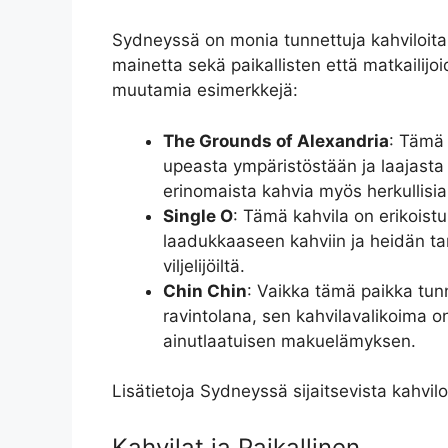
Sydneyssä on monia tunnettuja kahviloita
mainetta sekä paikallisten että matkailij
muutamia esimerkkejä:
The Grounds of Alexandria
: Tämä 
upeasta ympäristöstään ja laajasta 
erinomaista kahvia myös herkullisia 
Single O
: Tämä kahvila on erikoistun
laadukkaaseen kahviin ja heidän ta
viljelijöiltä.
Chin Chin
: Vaikka tämä paikka t
ravintolana, sen kahvilavalikoima on
ainutlaatuisen makuelämyksen.
Lisätietoja Sydneyssä sijaitsevista kahvil
Kahvilat ja Paikallinen