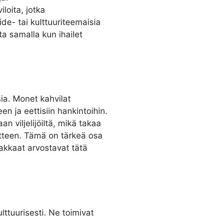
loita, jotka
ide- tai kulttuuriteemaisia
sta samalla kun ihailet
ia. Monet kahvilat
en ja eettisiin hankintoihin.
n viljelijöiltä, mikä takaa
tteen. Tämä on tärkeä osa
iakkaat arvostavat tätä
ttuurisesti. Ne toimivat