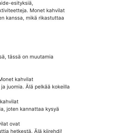
ide-esityksiä,
tiviteetteja. Monet kahvilat
iden kanssa, mikä rikastuttaa
ssä, tässä on muutamia
Monet kahvilat
 ja juomia. Älä pelkää kokeilla
kahvilat
sia, joten kannattaa kysyä
ilat ovat
ttia hetkestä. Älä kiirehdi!