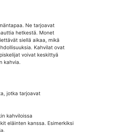
ämäntapaa. Ne tarjoavat
nauttia hetkestä. Monet
iettävät siellä aikaa, mikä
hdollisuuksia. Kahvilat ovat
iskelijat voivat keskittyä
n kahvia.
, jotka tarjoavat
kin kahviloissa
ikit eläinten kanssa. Esimerkiksi
ja.