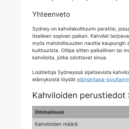
Yhteenveto
Sydney on kahvilakulttuurin paratiisi, joss
itselleen sopivan paikan. Kahvilat tarjoavat
myös mahdollisuuden nauttia kaupungin a
kulttuurista. Olitpa sitten paikallinen tai 
kahviloita, jotka odottavat sinua.
Lisätietoja Sydneyssä sijaitsevista kahvilo
elämyksistä löydät
elämäntapa-sivultam
Kahviloiden perustiedot
Ominaisuus
Kahviloiden määrä