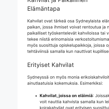
Elämäntapa
Kahvilat ovat tärkeä osa Sydneylaista el
paikan, jossa ihmiset voivat rentoutua ja 
paikalliset työskentelevät kahviloissa tai v
tekee niistä erinomaisia verkostoitumisma
myös suosittuja opiskelupaikkoja, joissa op
tehtäviinsä samalla kun nauttivat kupillise
Erityiset Kahvilat
Sydneyssä on myös monia erikoiskahviloita
ainutlaatuisia kokemuksia. Esimerkiksi:
Kahvilat, joissa on eläimiä
: Joissa
voit nauttia kahvista samalla kun le
koirakahvilat ovat erityisen suosittu