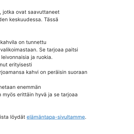
, jotka ovat saavuttaneet
oiden keskuudessa. Tässä
kahvila on tunnettu
valikoimastaan. Se tarjoaa paitsi
leivonnaisia ja ruokia.
ut erityisesti
rjoamansa kahvi on peräisin suoraan
unnetaan enemmän
 myös erittäin hyvä ja se tarjoaa
oista löydät
elämäntapa-sivultamme
.