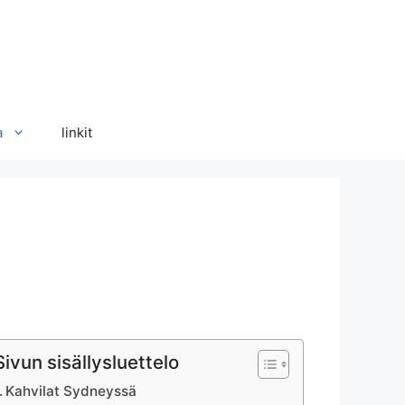
a
linkit
Sivun sisällysluettelo
Kahvilat Sydneyssä