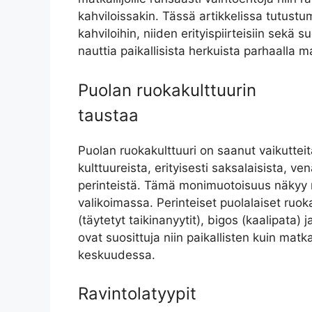
kahviloissakin. Tässä artikkelissa tutustu
kahviloihin, niiden erityispiirteisiin sekä su
nauttia paikallisista herkuista parhaalla ma
Puolan ruokakulttuurin
taustaa
Puolan ruokakulttuuri on saanut vaikutteit
kulttuureista, erityisesti saksalaisista, ven
perinteistä. Tämä monimuotoisuus näkyy m
valikoimassa. Perinteiset puolalaiset ruoka
(täytetyt taikinanyytit), bigos (kaalipata) 
ovat suosittuja niin paikallisten kuin matka
keskuudessa.
Ravintolatyypit