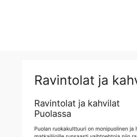
Ravintolat ja kahv
Ravintolat ja kahvilat
Puolassa
Puolan ruokakulttuuri on monipuolinen ja h
matkailijoille runsaasti vaihtoehtoja niin r