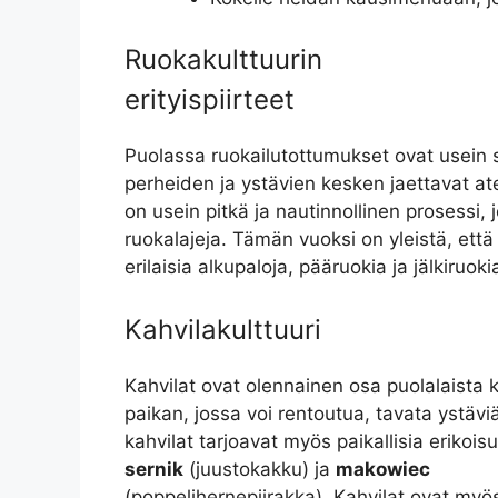
Ruokakulttuurin
erityispiirteet
Puolassa ruokailutottumukset ovat usein s
perheiden ja ystävien kesken jaettavat ate
on usein pitkä ja nautinnollinen prosessi,
ruokalajeja. Tämän vuoksi on yleistä, että 
erilaisia alkupaloja, pääruokia ja jälkiruoki
Kahvilakulttuuri
Kahvilat ovat olennainen osa puolalaista k
paikan, jossa voi rentoutua, tavata ystävi
kahvilat tarjoavat myös paikallisia erikois
sernik
(juustokakku) ja
makowiec
(poppelihernepiirakka). Kahvilat ovat myös