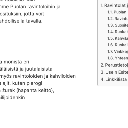
Ravintolat 
mme Puolan ravintoloihin ja
Puolan 
osituksiin, jotta voit
Ravinto
hdollisella tavalla.
Suosite
Ruokaku
Kahvila
Ruokai
Vinkkej
Yhteen
a monista eri
Perustietoj
äläisistä ja juutalaisista
Usein Esit
yös ravintoloiden ja kahviloiden
Linkkilista
lajit, kuten pierogi
ja żurek (hapanta keitto),
ilijoidenkin