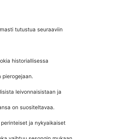
masti tutustua seuraaviin
okia historiallisessa
n pierogejaan.
isista leivonnaisistaan ja
ansa on suositeltavaa.
perinteiset ja nykyaikaiset
oka vaihtuu sesongin mukaan.