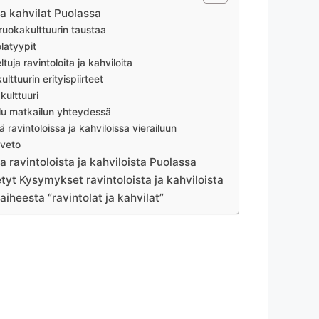
ja kahvilat Puolassa
ruokakulttuurin taustaa
latyypit
ltuja ravintoloita ja kahviloita
lttuurin erityispiirteet
kulttuuri
lu matkailun yhteydessä
ä ravintoloissa ja kahviloissa vierailuun
veto
a ravintoloista ja kahviloista Puolassa
etyt Kysymykset ravintoloista ja kahviloista
 aiheesta “ravintolat ja kahvilat”