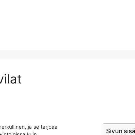
ilat
erkullinen, ja se tarjoaa
Sivun sisä
avintoloissa kuin