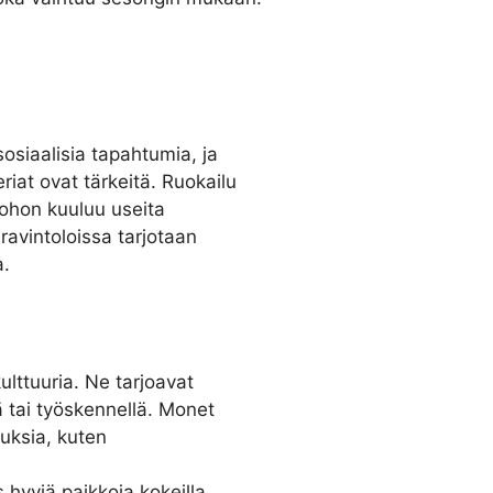
osiaalisia tapahtumia, ja
riat ovat tärkeitä. Ruokailu
 johon kuuluu useita
ravintoloissa tarjotaan
a.
ulttuuria. Ne tarjoavat
ä tai työskennellä. Monet
uuksia, kuten
 hyviä paikkoja kokeilla