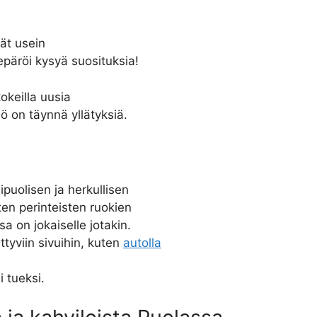
vät usein
epäröi kysyä suosituksia!
kokeilla uusia
iö on täynnä yllätyksiä.
ipuolisen ja herkullisen
ten perinteisten ruokien
sa on jokaiselle jotakin.
tyviin sivuihin, kuten
autolla
i tueksi.