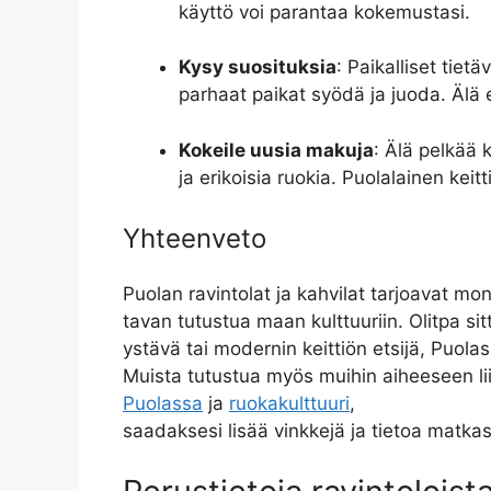
käyttö voi parantaa kokemustasi.
Kysy suosituksia
: Paikalliset tietä
parhaat paikat syödä ja juoda. Älä 
Kokeile uusia makuja
: Älä pelkää 
ja erikoisia ruokia. Puolalainen keitt
Yhteenveto
Puolan ravintolat ja kahvilat tarjoavat mon
tavan tutustua maan kulttuuriin. Olitpa sit
ystävä tai modernin keittiön etsijä, Puolas
Muista tutustua myös muihin aiheeseen liit
Puolassa
ja
ruokakulttuuri
,
saadaksesi lisää vinkkejä ja tietoa matkas