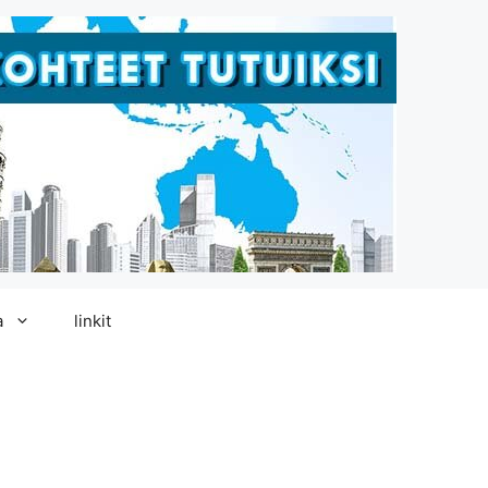
a
linkit