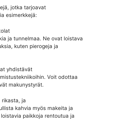
ejä, jotka tarjoavat
ia esimerkkejä:
olat
okia ja tunnelmaa. Ne ovat loistava
uksia, kuten pierogeja ja
at yhdistävät
lmistustekniikoihin. Voit odottaa
tävät makunystyrät.
 rikasta, ja
ullista kahvia myös makeita ja
 loistavia paikkoja rentoutua ja