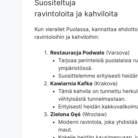
Suositeltuja
ravintoloita ja kahviloita
Kun vierailet Puolassa, kannattaa ehdotto
ravintoloihin ja kahviloihin:
Restauracja Podwale
(Varsova)
Tarjoaa perinteisiä puolalaisia ru
ympäristössä.
Suosittelemme erityisesti heidä
Kawiarnia Kafka
(Krakova)
Tämä kahvila on tunnettu herkull
viihtyisästä tunnelmastaan.
Erityisesti heidän kakkuvalikoim
Zielona Gęś
(Wroclaw)
Moderni ravintola, joka yhdistää 
maut.
Kokeile heidän kausimenuaan, j