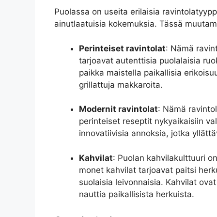
Puolassa on useita erilaisia ravintolatyypp
ainutlaatuisia kokemuksia. Tässä muutam
Perinteiset ravintolat
: Nämä ravint
tarjoavat autenttisia puolalaisia ru
paikka maistella paikallisia erikoisu
grillattuja makkaroita.
Modernit ravintolat
: Nämä ravintol
perinteiset reseptit nykyaikaisiin va
innovatiivisia annoksia, jotka yllät
Kahvilat
: Puolan kahvilakulttuuri on
monet kahvilat tarjoavat paitsi herk
suolaisia leivonnaisia. Kahvilat ovat
nauttia paikallisista herkuista.