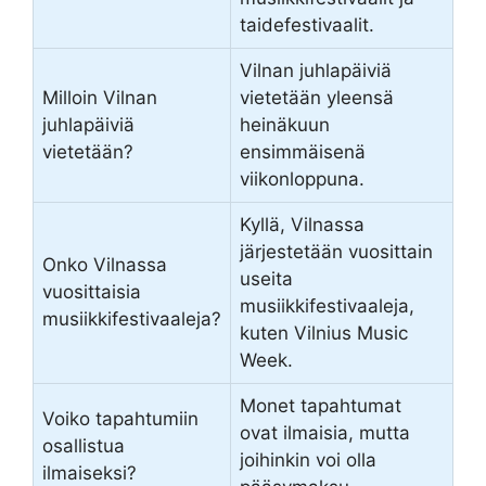
taidefestivaalit.
Vilnan juhlapäiviä
Milloin Vilnan
vietetään yleensä
juhlapäiviä
heinäkuun
vietetään?
ensimmäisenä
viikonloppuna.
Kyllä, Vilnassa
järjestetään vuosittain
Onko Vilnassa
useita
vuosittaisia
musiikkifestivaaleja,
musiikkifestivaaleja?
kuten Vilnius Music
Week.
Monet tapahtumat
Voiko tapahtumiin
ovat ilmaisia, mutta
osallistua
joihinkin voi olla
ilmaiseksi?