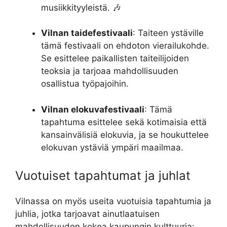
musiikkityyleistä. 🎶
Vilnan taidefestivaali
: Taiteen ystäville
tämä festivaali on ehdoton vierailukohde.
Se esittelee paikallisten taiteilijoiden
teoksia ja tarjoaa mahdollisuuden
osallistua työpajoihin.
Vilnan elokuvafestivaali
: Tämä
tapahtuma esittelee sekä kotimaisia että
kansainvälisiä elokuvia, ja se houkuttelee
elokuvan ystäviä ympäri maailmaa.
Vuotuiset tapahtumat ja juhlat
Vilnassa on myös useita vuotuisia tapahtumia ja
juhlia, jotka tarjoavat ainutlaatuisen
mahdollisuuden kokea kaupungin kulttuuria: