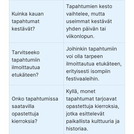
Tapahtumien kesto
Kuinka kauan
vaihtelee, mutta
tapahtumat
useimmat kestävät
kestävät?
yhden päivän tai
viikonlopun.
Joihinkin tapahtumiin
Tarvitseeko
voi olla tarpeen
tapahtumiin
ilmoittautua etukäteen,
ilmoittautua
erityisesti isompiin
etukäteen?
festivaaleihin.
Kyllä, monet
Onko tapahtumissa
tapahtumat tarjoavat
saatavilla
opastettuja kierroksia,
opastettuja
jotka esittelevät
kierroksia?
paikallista kulttuuria ja
historiaa.