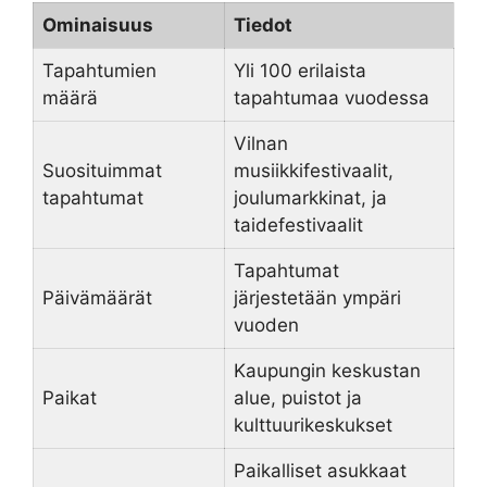
Ominaisuus
Tiedot
Tapahtumien
Yli 100 erilaista
määrä
tapahtumaa vuodessa
Vilnan
Suosituimmat
musiikkifestivaalit,
tapahtumat
joulumarkkinat, ja
taidefestivaalit
Tapahtumat
Päivämäärät
järjestetään ympäri
vuoden
Kaupungin keskustan
Paikat
alue, puistot ja
kulttuurikeskukset
Paikalliset asukkaat