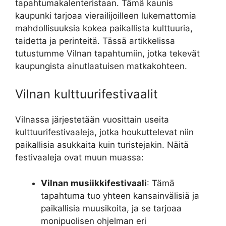
tapahtumakalenteristaan. Tämä kaunis
kaupunki tarjoaa vierailijoilleen lukemattomia
mahdollisuuksia kokea paikallista kulttuuria,
taidetta ja perinteitä. Tässä artikkelissa
tutustumme Vilnan tapahtumiin, jotka tekevät
kaupungista ainutlaatuisen matkakohteen.
Vilnan kulttuurifestivaalit
Vilnassa järjestetään vuosittain useita
kulttuurifestivaaleja, jotka houkuttelevat niin
paikallisia asukkaita kuin turistejakin. Näitä
festivaaleja ovat muun muassa:
Vilnan musiikkifestivaali
: Tämä
tapahtuma tuo yhteen kansainvälisiä ja
paikallisia muusikoita, ja se tarjoaa
monipuolisen ohjelman eri