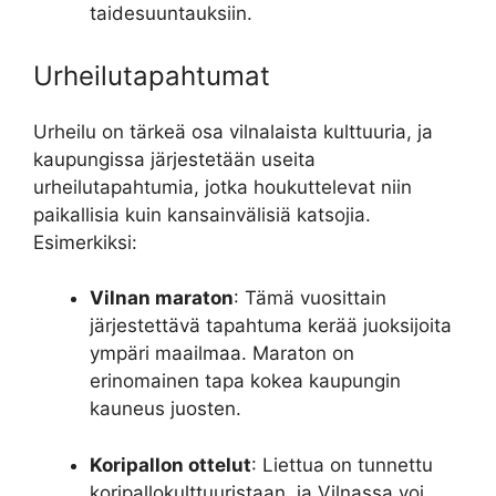
taidesuuntauksiin.
Urheilutapahtumat
Urheilu on tärkeä osa vilnalaista kulttuuria, ja
kaupungissa järjestetään useita
urheilutapahtumia, jotka houkuttelevat niin
paikallisia kuin kansainvälisiä katsojia.
Esimerkiksi:
Vilnan maraton
: Tämä vuosittain
järjestettävä tapahtuma kerää juoksijoita
ympäri maailmaa. Maraton on
erinomainen tapa kokea kaupungin
kauneus juosten.
Koripallon ottelut
: Liettua on tunnettu
koripallokulttuuristaan, ja Vilnassa voi