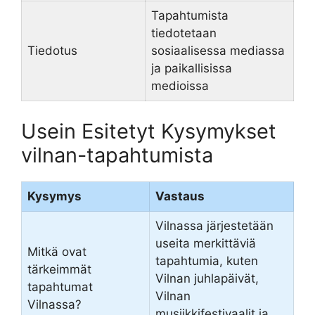
Tapahtumista
tiedotetaan
Tiedotus
sosiaalisessa mediassa
ja paikallisissa
medioissa
Usein Esitetyt Kysymykset
vilnan-tapahtumista
Kysymys
Vastaus
Vilnassa järjestetään
useita merkittäviä
Mitkä ovat
tapahtumia, kuten
tärkeimmät
Vilnan juhlapäivät,
tapahtumat
Vilnan
Vilnassa?
musiikkifestivaalit ja