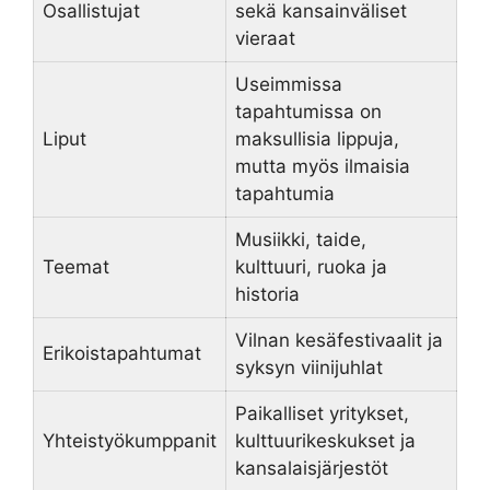
Osallistujat
sekä kansainväliset
vieraat
Useimmissa
tapahtumissa on
Liput
maksullisia lippuja,
mutta myös ilmaisia
tapahtumia
Musiikki, taide,
Teemat
kulttuuri, ruoka ja
historia
Vilnan kesäfestivaalit ja
Erikoistapahtumat
syksyn viinijuhlat
Paikalliset yritykset,
Yhteistyökumppanit
kulttuurikeskukset ja
kansalaisjärjestöt