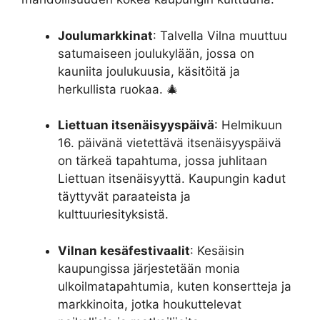
Joulumarkkinat
: Talvella Vilna muuttuu
satumaiseen joulukylään, jossa on
kauniita joulukuusia, käsitöitä ja
herkullista ruokaa. 🎄
Liettuan itsenäisyyspäivä
: Helmikuun
16. päivänä vietettävä itsenäisyyspäivä
on tärkeä tapahtuma, jossa juhlitaan
Liettuan itsenäisyyttä. Kaupungin kadut
täyttyvät paraateista ja
kulttuuriesityksistä.
Vilnan kesäfestivaalit
: Kesäisin
kaupungissa järjestetään monia
ulkoilmatapahtumia, kuten konsertteja ja
markkinoita, jotka houkuttelevat