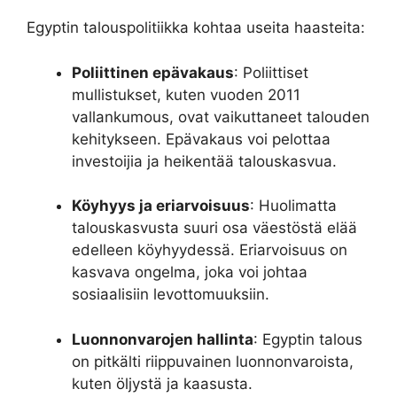
Egyptin talouspolitiikka kohtaa useita haasteita:
Poliittinen epävakaus
: Poliittiset
mullistukset, kuten vuoden 2011
vallankumous, ovat vaikuttaneet talouden
kehitykseen. Epävakaus voi pelottaa
investoijia ja heikentää talouskasvua.
Köyhyys ja eriarvoisuus
: Huolimatta
talouskasvusta suuri osa väestöstä elää
edelleen köyhyydessä. Eriarvoisuus on
kasvava ongelma, joka voi johtaa
sosiaalisiin levottomuuksiin.
Luonnonvarojen hallinta
: Egyptin talous
on pitkälti riippuvainen luonnonvaroista,
kuten öljystä ja kaasusta.