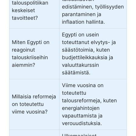
talouspolitiikan
edistäminen, työllisyyden
keskeiset
parantaminen ja
tavoitteet?
inflaation hallinta.
Egypti on usein
Miten Egypti on
toteuttanut elvytys- ja
reagoinut
säästötoimia, kuten
talouskriiseihin
budjettileikkauksia ja
aiemmin?
valuuttakurssin
säätämistä.
Viime vuosina on
toteutettu
Millaisia reformeja
talousreformeja, kuten
on toteutettu
energiahintojen
viime vuosina?
vapauttamista ja
verouudistuksia.