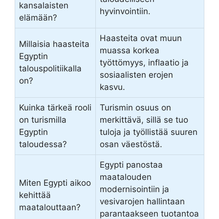
kansalaisten
hyvinvointiin.
elämään?
Haasteita ovat muun
Millaisia haasteita
muassa korkea
Egyptin
työttömyys, inflaatio ja
talouspolitiikalla
sosiaalisten erojen
on?
kasvu.
Kuinka tärkeä rooli
Turismin osuus on
on turismilla
merkittävä, sillä se tuo
Egyptin
tuloja ja työllistää suuren
taloudessa?
osan väestöstä.
Egypti panostaa
maatalouden
Miten Egypti aikoo
modernisointiin ja
kehittää
vesivarojen hallintaan
maatalouttaan?
parantaakseen tuotantoa