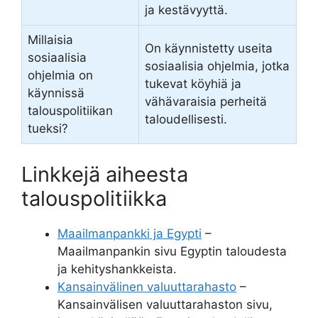
ja kestävyyttä.
Millaisia
On käynnistetty useita
sosiaalisia
sosiaalisia ohjelmia, jotka
ohjelmia on
tukevat köyhiä ja
käynnissä
vähävaraisia perheitä
talouspolitiikan
taloudellisesti.
tueksi?
Linkkejä aiheesta
talouspolitiikka
Maailmanpankki ja Egypti
–
Maailmanpankin sivu Egyptin taloudesta
ja kehityshankkeista.
Kansainvälinen valuuttarahasto
–
Kansainvälisen valuuttarahaston sivu,