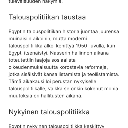
tulevaisuuden näkymiä.
Talouspolitiikan taustaa
Egyptin talouspolitiikan historia juontaa juurensa
muinaisiin aikoihin, mutta moderni
talouspolitiikka alkoi kehittyä 1950-luvulla, kun
Egypti itsenäistyi. Nasserin hallinnon aikana
toteutettiin laajoja sosiaalista
oikeudenmukaisuutta korostavia reformeja,
jotka sisälsivät kansallistamista ja teollistamista.
Tämä aikakausi loi perustan nykyiselle
talouspolitiikalle, vaikka se onkin kokenut monia
muutoksia eri hallitusten aikana.
Nykyinen talouspolitiikka
Egyptin nykyinen talouspolitiikka keskittyy