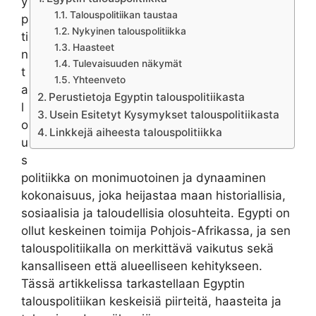
y
Talouspolitiikan taustaa
p
Nykyinen talouspolitiikka
ti
Haasteet
n
Tulevaisuuden näkymät
t
Yhteenveto
a
Perustietoja Egyptin talouspolitiikasta
l
Usein Esitetyt Kysymykset talouspolitiikasta
o
Linkkejä aiheesta talouspolitiikka
u
s
politiikka on monimuotoinen ja dynaaminen
kokonaisuus, joka heijastaa maan historiallisia,
sosiaalisia ja taloudellisia olosuhteita. Egypti on
ollut keskeinen toimija Pohjois-Afrikassa, ja sen
talouspolitiikalla on merkittävä vaikutus sekä
kansalliseen että alueelliseen kehitykseen.
Tässä artikkelissa tarkastellaan Egyptin
talouspolitiikan keskeisiä piirteitä, haasteita ja