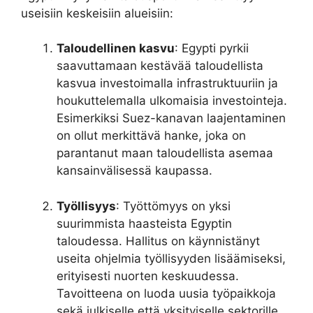
useisiin keskeisiin alueisiin:
Taloudellinen kasvu
: Egypti pyrkii
saavuttamaan kestävää taloudellista
kasvua investoimalla infrastruktuuriin ja
houkuttelemalla ulkomaisia investointeja.
Esimerkiksi Suez-kanavan laajentaminen
on ollut merkittävä hanke, joka on
parantanut maan taloudellista asemaa
kansainvälisessä kaupassa.
Työllisyys
: Työttömyys on yksi
suurimmista haasteista Egyptin
taloudessa. Hallitus on käynnistänyt
useita ohjelmia työllisyyden lisäämiseksi,
erityisesti nuorten keskuudessa.
Tavoitteena on luoda uusia työpaikkoja
sekä julkiselle että yksityiselle sektorille.