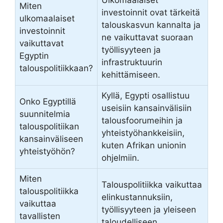
Ulkomaalaiset
Miten
investoinnit ovat tärkeitä
ulkomaalaiset
talouskasvun kannalta ja
investoinnit
ne vaikuttavat suoraan
vaikuttavat
työllisyyteen ja
Egyptin
infrastruktuurin
talouspolitiikkaan?
kehittämiseen.
Kyllä, Egypti osallistuu
Onko Egyptillä
useisiin kansainvälisiin
suunnitelmia
talousfoorumeihin ja
talouspolitiikan
yhteistyöhankkeisiin,
kansainväliseen
kuten Afrikan unionin
yhteistyöhön?
ohjelmiin.
Miten
Talouspolitiikka vaikuttaa
talouspolitiikka
elinkustannuksiin,
vaikuttaa
työllisyyteen ja yleiseen
tavallisten
taloudelliseen