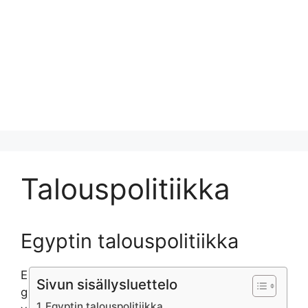
Talouspolitiikka
Egyptin talouspolitiikka
E
Sivun sisällysluettelo
g
Egyptin talouspolitiikka