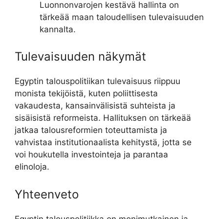
Luonnonvarojen kestävä hallinta on
tärkeää maan taloudellisen tulevaisuuden
kannalta.
Tulevaisuuden näkymät
Egyptin talouspolitiikan tulevaisuus riippuu
monista tekijöistä, kuten poliittisesta
vakaudesta, kansainvälisistä suhteista ja
sisäisistä reformeista. Hallituksen on tärkeää
jatkaa talousreformien toteuttamista ja
vahvistaa institutionaalista kehitystä, jotta se
voi houkutella investointeja ja parantaa
elinoloja.
Yhteenveto
Egyptin talouspolitiikka on monimutkainen ja