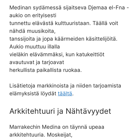
Medinan sydämessä sijaitseva Djemaa el-Fna -
aukio on erityisesti
tunnettu elävästä kulttuuristaan. Täällä voit
nähdä muusikoita,
tanssijoita ja jopa käärmeiden käsittelijöitä.
Aukio muuttuu illalla
vieläkin elävämmäksi, kun katukeittiöt
avautuvat ja tarjoavat
herkullista paikallista ruokaa.
Lisätietoja markkinoista ja niiden tarjoamista
elämyksistä löydät
täältä
.
Arkkitehtuuri ja Nähtävyydet
Marrakechin Medina on täynnä upeaa
arkkitehtuuria. Moskeijat,