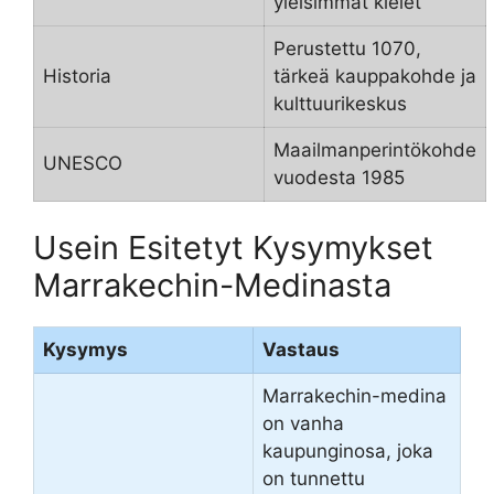
yleisimmät kielet
Perustettu 1070,
Historia
tärkeä kauppakohde ja
kulttuurikeskus
Maailmanperintökohde
UNESCO
vuodesta 1985
Usein Esitetyt Kysymykset
Marrakechin-Medinasta
Kysymys
Vastaus
Marrakechin-medina
on vanha
kaupunginosa, joka
on tunnettu