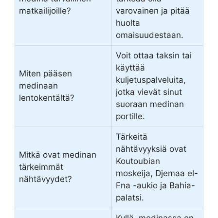
matkailijoille?
varovainen ja pitää
huolta
omaisuudestaan.
Voit ottaa taksin tai
käyttää
Miten pääsen
kuljetuspalveluita,
medinaan
jotka vievät sinut
lentokentältä?
suoraan medinan
portille.
Tärkeitä
nähtävyyksiä ovat
Mitkä ovat medinan
Koutoubian
tärkeimmät
moskeija, Djemaa el-
nähtävyydet?
Fna -aukio ja Bahia-
palatsi.