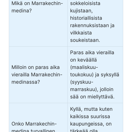
Mikä on Marrakechin-
sokkeloisista
medina?
kujistaan,
historiallisista
rakennuksistaan ja
vilkkaista
soukeistaan.
Paras aika vierailla
on keväällä
Milloin on paras aika
(maaliskuu-
vierailla Marrakechin-
toukokuu) ja syksyllä
medinassa?
(syyskuu-
marraskuu), jolloin
sää on miellyttävä.
Kyllä, mutta kuten
kaikissa suurissa
Onko Marrakechin-
kaupungeissa, on
medina turvallinen
tärkeää olla