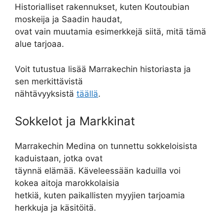
Historialliset rakennukset, kuten Koutoubian
moskeija ja Saadin haudat,
ovat vain muutamia esimerkkejä siitä, mitä tämä
alue tarjoaa.
Voit tutustua lisää Marrakechin historiasta ja
sen merkittävistä
nähtävyyksistä
täällä
.
Sokkelot ja Markkinat
Marrakechin Medina on tunnettu sokkeloisista
kaduistaan, jotka ovat
täynnä elämää. Käveleessään kaduilla voi
kokea aitoja marokkolaisia
hetkiä, kuten paikallisten myyjien tarjoamia
herkkuja ja käsitöitä.