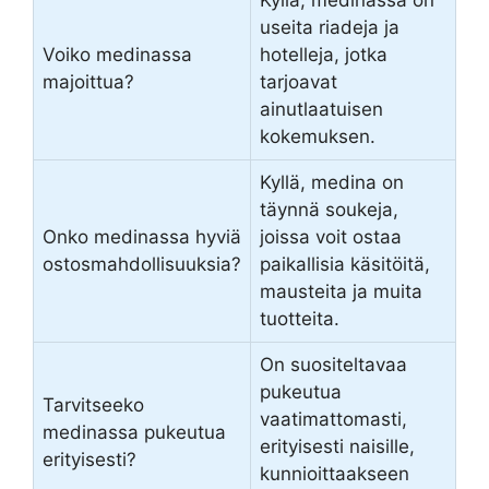
Kyllä, medinassa on
useita riadeja ja
Voiko medinassa
hotelleja, jotka
majoittua?
tarjoavat
ainutlaatuisen
kokemuksen.
Kyllä, medina on
täynnä soukeja,
Onko medinassa hyviä
joissa voit ostaa
ostosmahdollisuuksia?
paikallisia käsitöitä,
mausteita ja muita
tuotteita.
On suositeltavaa
pukeutua
Tarvitseeko
vaatimattomasti,
medinassa pukeutua
erityisesti naisille,
erityisesti?
kunnioittaakseen