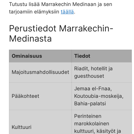
Tutustu lisää Marrakechin Medinaan ja sen
tarjoamiin elämyksiin
täällä
.
Perustiedot Marrakechin-
Medinasta
Ominaisuus
Tiedot
Riadit, hotellit ja
Majoitusmahdollisuudet
guesthouset
Jemaa el-Fnaa,
Pääkohteet
Koutoubia-moskeija,
Bahia-palatsi
Perinteinen
marokkolainen
Kulttuuri
kulttuuri, käsityöt ja