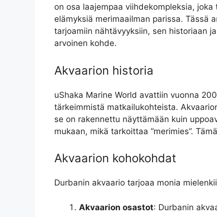
on osa laajempaa viihdekompleksia, joka t
elämyksiä merimaailman parissa. Tässä a
tarjoamiin nähtävyyksiin, sen historiaan ja
arvoinen kohde.
Akvaarion historia
uShaka Marine World avattiin vuonna 200
tärkeimmistä matkailukohteista. Akvaarion
se on rakennettu näyttämään kuin uppoava
mukaan, mikä tarkoittaa “merimies”. Tämä n
Akvaarion kohokohdat
Durbanin akvaario tarjoaa monia mielenkii
Akvaarion osastot
: Durbanin akvaa