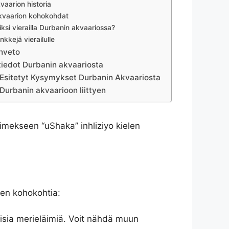
vaarion historia
kvaarion kohokohdat
ksi vierailla Durbanin akvaariossa?
nkkejä vierailulle
nveto
tiedot Durbanin akvaariosta
 Esitetyt Kysymykset Durbanin Akvaariosta
 Durbanin akvaarioon liittyen
imekseen “uShaka” inhliziyo kielen
sen kohokohtia:
laisia merieläimiä. Voit nähdä muun