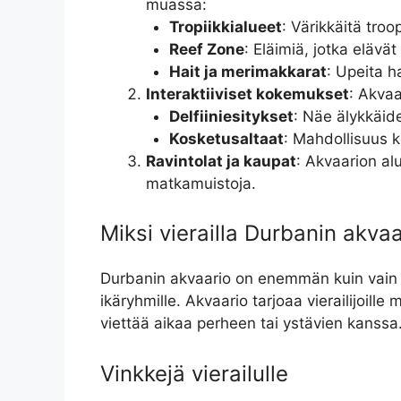
muassa:
Tropiikkialueet
: Värikkäitä troop
Reef Zone
: Eläimiä, jotka elävät 
Hait ja merimakkarat
: Upeita ha
Interaktiiviset kokemukset
: Akvaa
Delfiiniesitykset
: Näe älykkäide
Kosketusaltaat
: Mahdollisuus ko
Ravintolat ja kaupat
: Akvaarion alu
matkamuistoja.
Miksi vierailla Durbanin akva
Durbanin akvaario on enemmän kuin vain 
ikäryhmille. Akvaario tarjoaa vierailijoi
viettää aikaa perheen tai ystävien kanssa
Vinkkejä vierailulle