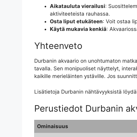
Aikatauluta vierailusi
: Suosittelem
aktiviteeteista rauhassa.
Osta liput etukäteen
: Voit ostaa l
Käytä mukavia kenkiä
: Akvaarioss
Yhteenveto
Durbanin akvaario on unohtumaton matkako
tavalla. Sen monipuoliset näyttelyt, interak
kaikille merieläinten ystäville. Jos suunn
Lisätietoja Durbanin nähtävyyksistä löyd
Perustiedot Durbanin ak
Ominaisuus