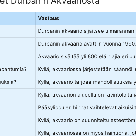
et Durbanin Akvaariosta
Vastaus
Durbanin akvaario sijaitsee uimarannan 
Durbanin akvaario avattiin vuonna 1990
Akvaario sisältää yli 800 eläinlajia eri p
 tapahtumia?
Kyllä, akvaariossa järjestetään säännölli
uuksia?
Kyllä, akvaario tarjoaa mahdollisuuksia y
Kyllä, akvaarion alueella on ravintoloita ja 
Pääsylippujen hinnat vaihtelevat aikuisilta
Kyllä, akvaario on suunniteltu esteettömäks
Kyllä, akvaariossa on myös hainuoria, j