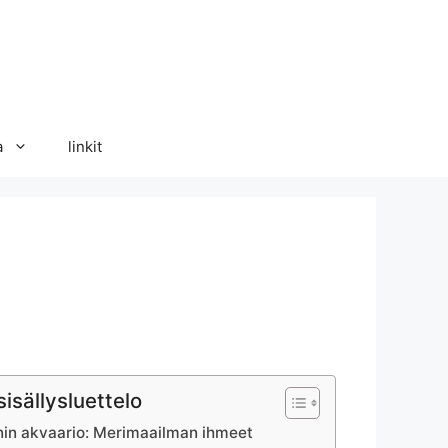
a
linkit
sisällysluettelo
in akvaario: Merimaailman ihmeet