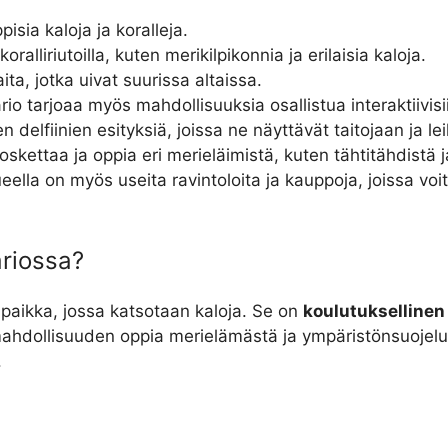
pisia kaloja ja koralleja.
koralliriutoilla, kuten merikilpikonnia ja erilaisia kaloja.
ita, jotka uivat suurissa altaissa.
rio tarjoaa myös mahdollisuuksia osallistua interaktiivisi
n delfiinien esityksiä, joissa ne näyttävät taitojaan ja le
skettaa ja oppia eri merieläimistä, kuten tähtitähdistä ja
eella on myös useita ravintoloita ja kauppoja, joissa voit
ariossa?
paikka, jossa katsotaan kaloja. Se on
koulutuksellinen
lle mahdollisuuden oppia merielämästä ja ympäristönsuoje
.