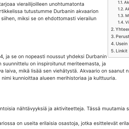
Ak
arjoaa vierailijoilleen unohtumatonta
A
rtikkelissa tutustumme Durbanin akvaarion
Mi
 siihen, miksi se on ehdottomasti vierailun
Vi
Yhtee
Perus
Usein
Linkit
4, ja se on nopeasti noussut yhdeksi Durbanin
 suunnittelu on inspiroitunut meriteemasta, ja
 laiva, mikä lisää sen viehätystä. Akvaario on saanut n
imi kunnioittaa alueen merihistoriaa ja kulttuuria.
ntoisia nähtävyyksiä ja aktiviteetteja. Tässä muutamia 
riossa on useita erilaisia osastoja, jotka esittelevät eri