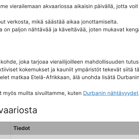
me vierailemaan akvaariossa aikaisin päivällä, jotta voit 
iput verkosta, mikä säästää aikaa jonottamiselta.
a on paljon nähtävää ja käveltävää, joten mukavat kengä
hde, joka tarjoaa vierailijoilleen mahdollisuuden tutus
tiiviset kokemukset ja kauniit ympäristöt tekevät siitä tä
ittelet matkaa Etelä-Afrikkaan, älä unohda lisätä Durban
ät myös muilta sivuiltamme, kuten
Durbanin nähtävyydet
vaariosta
Tiedot