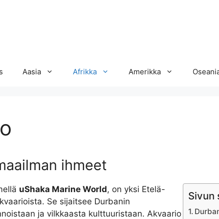
s
Aasia
Afrikka
Amerikka
Oseani
io
maailman ihmeet
mellä
uShaka Marine World
, on yksi Etelä-
Sivun 
kvaarioista. Se sijaitsee Durbanin
Durban
noistaan ja vilkkaasta kulttuuristaan. Akvaario