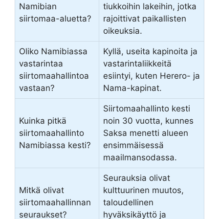
Namibian
tiukkoihin lakeihin, jotka
siirtomaa-aluetta?
rajoittivat paikallisten
oikeuksia.
Oliko Namibiassa
Kyllä, useita kapinoita ja
vastarintaa
vastarintaliikkeitä
siirtomaahallintoa
esiintyi, kuten Herero- ja
vastaan?
Nama-kapinat.
Siirtomaahallinto kesti
Kuinka pitkä
noin 30 vuotta, kunnes
siirtomaahallinto
Saksa menetti alueen
Namibiassa kesti?
ensimmäisessä
maailmansodassa.
Seurauksia olivat
Mitkä olivat
kulttuurinen muutos,
siirtomaahallinnan
taloudellinen
seuraukset?
hyväksikäyttö ja