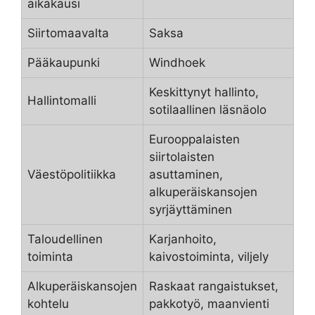
aikakausi
Siirtomaavalta
Saksa
Pääkaupunki
Windhoek
Keskittynyt hallinto,
Hallintomalli
sotilaallinen läsnäolo
Eurooppalaisten
siirtolaisten
Väestöpolitiikka
asuttaminen,
alkuperäiskansojen
syrjäyttäminen
Taloudellinen
Karjanhoito,
toiminta
kaivostoiminta, viljely
Alkuperäiskansojen
Raskaat rangaistukset,
kohtelu
pakkotyö, maanvienti