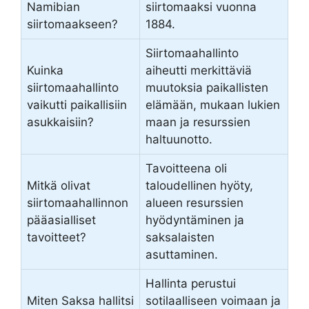
Namibian
siirtomaaksi vuonna
siirtomaakseen?
1884.
Siirtomaahallinto
Kuinka
aiheutti merkittäviä
siirtomaahallinto
muutoksia paikallisten
vaikutti paikallisiin
elämään, mukaan lukien
asukkaisiin?
maan ja resurssien
haltuunotto.
Tavoitteena oli
Mitkä olivat
taloudellinen hyöty,
siirtomaahallinnon
alueen resurssien
pääasialliset
hyödyntäminen ja
tavoitteet?
saksalaisten
asuttaminen.
Hallinta perustui
Miten Saksa hallitsi
sotilaalliseen voimaan ja