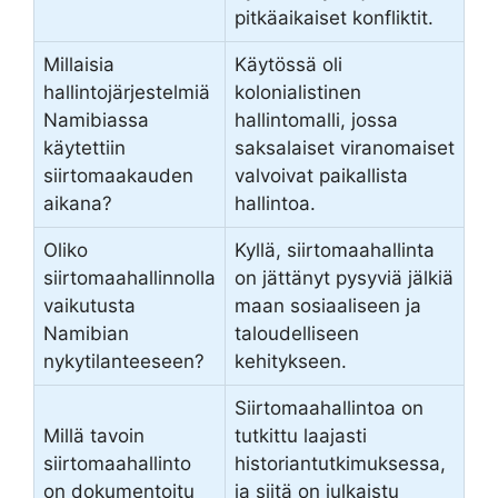
pitkäaikaiset konfliktit.
Millaisia
Käytössä oli
hallintojärjestelmiä
kolonialistinen
Namibiassa
hallintomalli, jossa
käytettiin
saksalaiset viranomaiset
siirtomaakauden
valvoivat paikallista
aikana?
hallintoa.
Oliko
Kyllä, siirtomaahallinta
siirtomaahallinnolla
on jättänyt pysyviä jälkiä
vaikutusta
maan sosiaaliseen ja
Namibian
taloudelliseen
nykytilanteeseen?
kehitykseen.
Siirtomaahallintoa on
Millä tavoin
tutkittu laajasti
siirtomaahallinto
historiantutkimuksessa,
on dokumentoitu
ja siitä on julkaistu