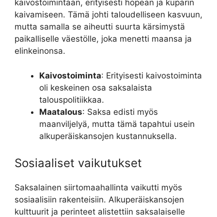
kaivostoimintaan, erityisesti hopean ja kuparin
kaivamiseen. Tämä johti taloudelliseen kasvuun,
mutta samalla se aiheutti suurta kärsimystä
paikalliselle väestölle, joka menetti maansa ja
elinkeinonsa.
Kaivostoiminta
: Erityisesti kaivostoiminta
oli keskeinen osa saksalaista
talouspolitiikkaa.
Maatalous
: Saksa edisti myös
maanviljelyä, mutta tämä tapahtui usein
alkuperäiskansojen kustannuksella.
Sosiaaliset vaikutukset
Saksalainen siirtomaahallinta vaikutti myös
sosiaalisiin rakenteisiin. Alkuperäiskansojen
kulttuurit ja perinteet alistettiin saksalaiselle