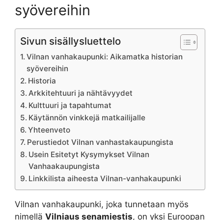
syövereihin
Sivun sisällysluettelo
Vilnan vanhakaupunki: Aikamatka historian
syövereihin
Historia
Arkkitehtuuri ja nähtävyydet
Kulttuuri ja tapahtumat
Käytännön vinkkejä matkailijalle
Yhteenveto
Perustiedot Vilnan vanhastakaupungista
Usein Esitetyt Kysymykset Vilnan
Vanhaakaupungista
Linkkilista aiheesta Vilnan-vanhakaupunki
Vilnan vanhakaupunki, joka tunnetaan myös
nimellä
Vilniaus senamiestis
, on yksi Euroopan