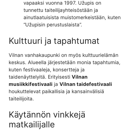
vapaaksi vuonna 1997. Užupis on
tunnettu taiteilijayhteisöstään ja
ainutlaatuisista muistomerkeistään, kuten
“Užupisin perustuslaista”.
Kulttuuri ja tapahtumat
Vilnan vanhakaupunki on myös kulttuurielämän
keskus. Alueella järjestetään monia tapahtumia,
kuten festivaaleja, konsertteja ja
taidenäyttelyitä. Erityisesti
Vilnan
musiikkifestivaali
ja
Vilnan taidefestivaali
houkuttelevat paikallisia ja kansainvälisiä
taiteilijoita.
Käytännön vinkkejä
matkailijalle