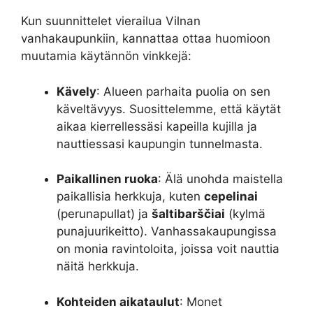
Kun suunnittelet vierailua Vilnan
vanhakaupunkiin, kannattaa ottaa huomioon
muutamia käytännön vinkkejä:
Kävely
: Alueen parhaita puolia on sen
käveltävyys. Suosittelemme, että käytät
aikaa kierrellessäsi kapeilla kujilla ja
nauttiessasi kaupungin tunnelmasta.
Paikallinen ruoka
: Älä unohda maistella
paikallisia herkkuja, kuten
cepelinai
(perunapullat) ja
šaltibarščiai
(kylmä
punajuurikeitto). Vanhassakaupungissa
on monia ravintoloita, joissa voit nauttia
näitä herkkuja.
Kohteiden aikataulut
: Monet