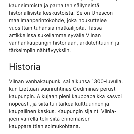
kauneimmista ja parhaiten säilyneistä
historiallisista keskustoista. Se on Unescon
maailmanperintökohde, joka houkuttelee
vuosittain tuhansia matkailijoita. Tässä
artikkelissa sukellamme syvälle Vilnan
vanhankaupungin historiaan, arkkitehtuuriin ja
tärkeimpiin nähtävyyksiin.
Historia
Vilnan vanhakaupunki sai alkunsa 1300-luvulla,
kun Liettuan suuriruhtinas Gediminas perusti
kaupungin. Alkujaan pieni kauppapaikka kasvoi
nopeasti, ja siitä tuli tärkeä kulttuurinen ja
kaupallinen keskus. Kaupungin sijainti Vilnia-
joen varrella teki siitä erinomaisen
kauppareittien solmukohtana.