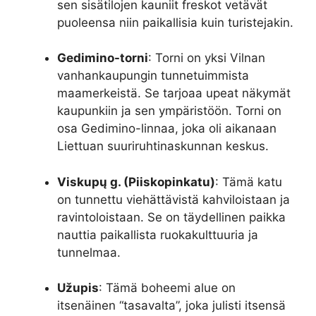
sen sisätilojen kauniit freskot vetävät
puoleensa niin paikallisia kuin turistejakin.
Gedimino-torni
: Torni on yksi Vilnan
vanhankaupungin tunnetuimmista
maamerkeistä. Se tarjoaa upeat näkymät
kaupunkiin ja sen ympäristöön. Torni on
osa Gedimino-linnaa, joka oli aikanaan
Liettuan suuriruhtinaskunnan keskus.
Viskupų g. (Piiskopinkatu)
: Tämä katu
on tunnettu viehättävistä kahviloistaan ja
ravintoloistaan. Se on täydellinen paikka
nauttia paikallista ruokakulttuuria ja
tunnelmaa.
Užupis
: Tämä boheemi alue on
itsenäinen “tasavalta”, joka julisti itsensä