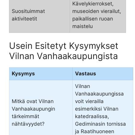
Kävelykierrokset,
Suosituimmat
museoiden vierailut,
aktiviteetit
paikallisen ruoan
maistelu
Usein Esitetyt Kysymykset
Vilnan Vanhaakaupungista
Kysymys
Vastaus
Vilnan
Vanhaakaupungissa
Mitkä ovat Vilnan
voit vierailla
Vanhaakaupungin
esimerkiksi Vilnan
tärkeimmät
katedraalissa,
nähtävyydet?
Gediminasin tornissa
ja Raatihuoneen