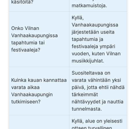
käsitöitä?
matkamuistoja.
Kyllä,
Vanhaakaupungissa
Onko Vilnan
järjestetään useita
Vanhaakaupungissa
tapahtumia ja
tapahtumia tai
festivaaleja ympäri
festivaaleja?
vuoden, kuten Vilnan
musiikkijuhlat.
Suositeltavaa on
Kuinka kauan kannattaa
varata vähintään yksi
varata aikaa
päivä, jotta ehtii nähdä
Vanhaakaupungin
tärkeimmät
tutkimiseen?
nähtävyydet ja nauttia
tunnelmasta.
Kyllä, alue on yleisesti
ottaen turvallinen,