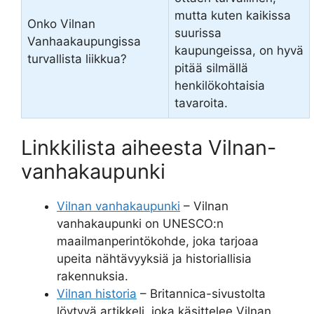
mutta kuten kaikissa
Onko Vilnan
suurissa
Vanhaakaupungissa
kaupungeissa, on hyvä
turvallista liikkua?
pitää silmällä
henkilökohtaisia
tavaroita.
Linkkilista aiheesta Vilnan-
vanhakaupunki
Vilnan vanhakaupunki
– Vilnan
vanhakaupunki on UNESCO:n
maailmanperintökohde, joka tarjoaa
upeita nähtävyyksiä ja historiallisia
rakennuksia.
Vilnan historia
– Britannica-sivustolta
löytyvä artikkeli, joka käsittelee Vilnan