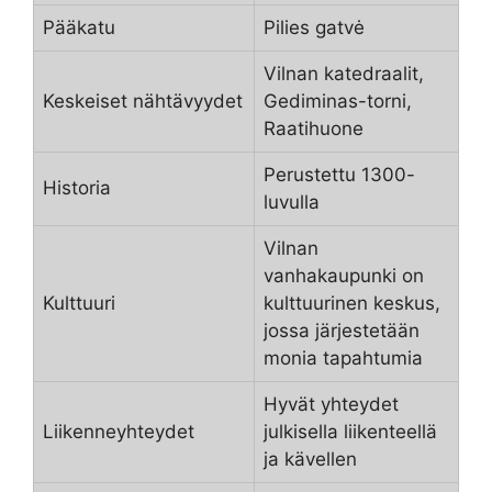
Pääkatu
Pilies gatvė
Vilnan katedraalit,
Keskeiset nähtävyydet
Gediminas-torni,
Raatihuone
Perustettu 1300-
Historia
luvulla
Vilnan
vanhakaupunki on
Kulttuuri
kulttuurinen keskus,
jossa järjestetään
monia tapahtumia
Hyvät yhteydet
Liikenneyhteydet
julkisella liikenteellä
ja kävellen