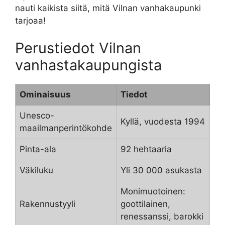
nauti kaikista siitä, mitä Vilnan vanhakaupunki
tarjoaa!
Perustiedot Vilnan
vanhastakaupungista
Ominaisuus
Tiedot
Unesco-
Kyllä, vuodesta 1994
maailmanperintökohde
Pinta-ala
92 hehtaaria
Väkiluku
Yli 30 000 asukasta
Monimuotoinen:
Rakennustyyli
goottilainen,
renessanssi, barokki