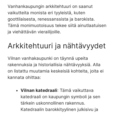
Vanhankaupungin arkkitehtuuri on saanut
vaikutteita monista eri tyyleistä, kuten
goottilaisesta, renessanssista ja barokista.
Tämä monimuotoisuus tekee siitä ainutlaatuisen
ja viehättävän vierailijoille.
Arkkitehtuuri ja nähtävyydet
Vilnan vanhakaupunki on täynnä upeita
rakennuksia ja historiallisia nähtävyyksiä. Alla
on listattu muutamia keskeisiä kohteita, joita ei
kannata ohittaa:
Vilnan katedraali
: Tämä vaikuttava
katedraali on kaupungin symboli ja sen
tärkein uskonnollinen rakennus.
Katedraalin barokkityylinen julkisivu ja