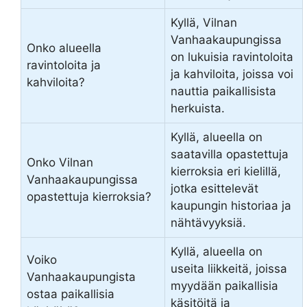
Kyllä, Vilnan
Vanhaakaupungissa
Onko alueella
on lukuisia ravintoloita
ravintoloita ja
ja kahviloita, joissa voi
kahviloita?
nauttia paikallisista
herkuista.
Kyllä, alueella on
saatavilla opastettuja
Onko Vilnan
kierroksia eri kielillä,
Vanhaakaupungissa
jotka esittelevät
opastettuja kierroksia?
kaupungin historiaa ja
nähtävyyksiä.
Kyllä, alueella on
Voiko
useita liikkeitä, joissa
Vanhaakaupungista
myydään paikallisia
ostaa paikallisia
käsitöitä ja