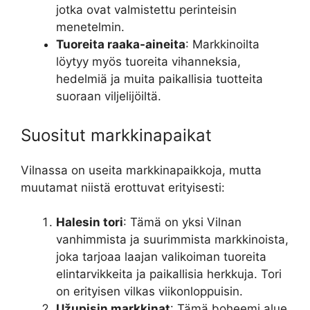
jotka ovat valmistettu perinteisin
menetelmin.
Tuoreita raaka-aineita
: Markkinoilta
löytyy myös tuoreita vihanneksia,
hedelmiä ja muita paikallisia tuotteita
suoraan viljelijöiltä.
Suositut markkinapaikat
Vilnassa on useita markkinapaikkoja, mutta
muutamat niistä erottuvat erityisesti:
Halesin tori
: Tämä on yksi Vilnan
vanhimmista ja suurimmista markkinoista,
joka tarjoaa laajan valikoiman tuoreita
elintarvikkeita ja paikallisia herkkuja. Tori
on erityisen vilkas viikonloppuisin.
Užupisin markkinat
: Tämä boheemi alue