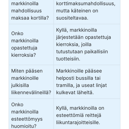
markkinoilla
korttimaksumahdollisuus,
mahdollisuus
mutta käteinen on
maksaa kortilla?
suositeltavaa.
Kyllä, markkinoilla
Onko
järjestetään opastettuja
markkinoilla
kierroksia, joilla
opastettuja
tutustutaan paikallisiin
kierroksia?
tuotteisiin.
Miten pääsen
Markkinoille pääsee
markkinoille
helposti bussilla tai
julkisilla
tramilla, ja useat linjat
liikennevälineillä?
kulkevat läheltä.
Onko
Kyllä, markkinoilla on
markkinoilla
esteettömiä reittejä
esteettömyys
liikuntarajoitteisille.
huomioitu?