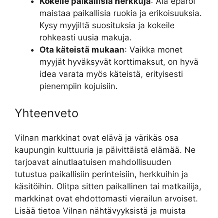
Kokeile paikallisia herkkuja
: Älä epäröi
maistaa paikallisia ruokia ja erikoisuuksia.
Kysy myyjiltä suosituksia ja kokeile
rohkeasti uusia makuja.
Ota käteistä mukaan
: Vaikka monet
myyjät hyväksyvät korttimaksut, on hyvä
idea varata myös käteistä, erityisesti
pienempiin kojuisiin.
Yhteenveto
Vilnan markkinat ovat elävä ja värikäs osa
kaupungin kulttuuria ja päivittäistä elämää. Ne
tarjoavat ainutlaatuisen mahdollisuuden
tutustua paikallisiin perinteisiin, herkkuihin ja
käsitöihin. Olitpa sitten paikallinen tai matkailija,
markkinat ovat ehdottomasti vierailun arvoiset.
Lisää tietoa Vilnan nähtävyyksistä ja muista