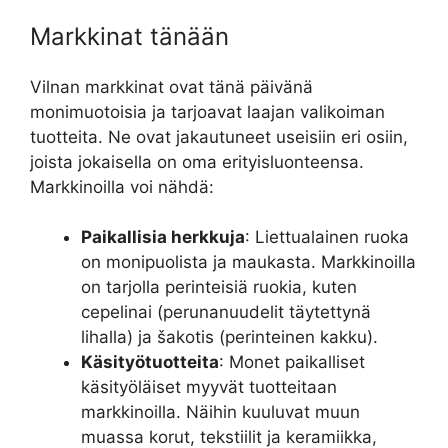
Markkinat tänään
Vilnan markkinat ovat tänä päivänä
monimuotoisia ja tarjoavat laajan valikoiman
tuotteita. Ne ovat jakautuneet useisiin eri osiin,
joista jokaisella on oma erityisluonteensa.
Markkinoilla voi nähdä:
Paikallisia herkkuja
: Liettualainen ruoka
on monipuolista ja maukasta. Markkinoilla
on tarjolla perinteisiä ruokia, kuten
cepelinai (perunanuudelit täytettynä
lihalla) ja šakotis (perinteinen kakku).
Käsityötuotteita
: Monet paikalliset
käsityöläiset myyvät tuotteitaan
markkinoilla. Näihin kuuluvat muun
muassa korut, tekstiilit ja keramiikka,