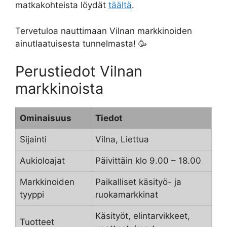
matkakohteista löydät
täältä
.
Tervetuloa nauttimaan Vilnan markkinoiden
ainutlaatuisesta tunnelmasta! 🥳
Perustiedot Vilnan
markkinoista
Ominaisuus
Tiedot
Sijainti
Vilna, Liettua
Aukioloajat
Päivittäin klo 9.00 – 18.00
Markkinoiden
Paikalliset käsityö- ja
tyyppi
ruokamarkkinat
Käsityöt, elintarvikkeet,
Tuotteet