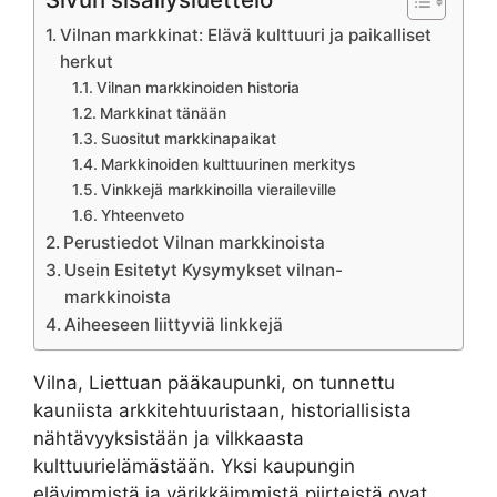
Vilnan markkinat: Elävä kulttuuri ja paikalliset
herkut
Vilnan markkinoiden historia
Markkinat tänään
Suositut markkinapaikat
Markkinoiden kulttuurinen merkitys
Vinkkejä markkinoilla vieraileville
Yhteenveto
Perustiedot Vilnan markkinoista
Usein Esitetyt Kysymykset vilnan-
markkinoista
Aiheeseen liittyviä linkkejä
Vilna, Liettuan pääkaupunki, on tunnettu
kauniista arkkitehtuuristaan, historiallisista
nähtävyyksistään ja vilkkaasta
kulttuurielämästään. Yksi kaupungin
elävimmistä ja värikkäimmistä piirteistä ovat