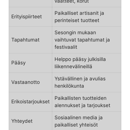
vaatteet, korut
Paikalliset artisanit ja
Erityispiirteet
perinteiset tuotteet
Sesongin mukaan
Tapahtumat
vaihtuvat tapahtumat ja
festivaalit
Helppo pääsy julkisilla
Pääsy
liikennevälineillä
Ystävällinen ja avulias
Vastaanotto
henkilökunta
Paikallisten tuotteiden
Erikoistarjoukset
alennukset ja tarjoukset
Sosiaalinen media ja
Yhteydet
paikalliset yhteisöt