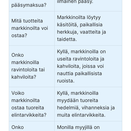
ilmainen pääsy.
pääsymaksua?
Markkinoilta löytyy
Mitä tuotteita
käsitöitä, paikallisia
markkinoilta voi
herkkuja, vaatteita ja
ostaa?
taidetta.
Kyllä, markkinoilla on
Onko
useita ravintoloita ja
markkinoilla
kahviloita, joissa voi
ravintoloita tai
nauttia paikallisista
kahviloita?
ruoista.
Voiko
Kyllä, markkinoilla
markkinoilta
myydään tuoreita
ostaa tuoreita
hedelmiä, vihanneksia ja
elintarvikkeita?
muita elintarvikkeita.
Onko
Monilla myyjillä on