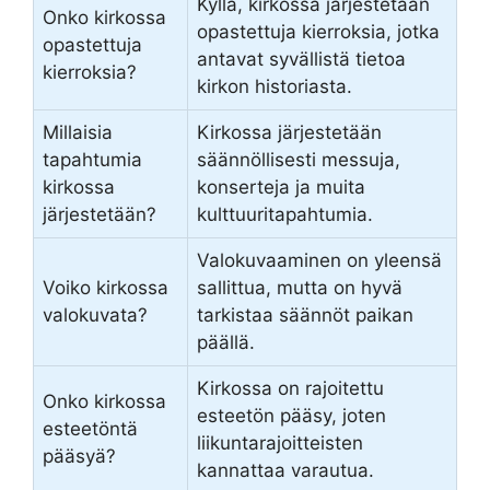
Kyllä, kirkossa järjestetään
Onko kirkossa
opastettuja kierroksia, jotka
opastettuja
antavat syvällistä tietoa
kierroksia?
kirkon historiasta.
Millaisia
Kirkossa järjestetään
tapahtumia
säännöllisesti messuja,
kirkossa
konserteja ja muita
järjestetään?
kulttuuritapahtumia.
Valokuvaaminen on yleensä
Voiko kirkossa
sallittua, mutta on hyvä
valokuvata?
tarkistaa säännöt paikan
päällä.
Kirkossa on rajoitettu
Onko kirkossa
esteetön pääsy, joten
esteetöntä
liikuntarajoitteisten
pääsyä?
kannattaa varautua.