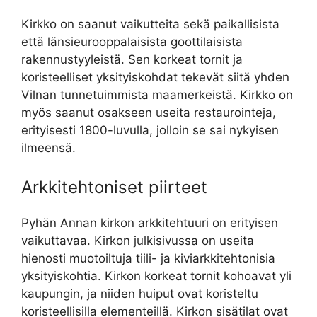
Kirkko on saanut vaikutteita sekä paikallisista
että länsieurooppalaisista goottilaisista
rakennustyyleistä. Sen korkeat tornit ja
koristeelliset yksityiskohdat tekevät siitä yhden
Vilnan tunnetuimmista maamerkeistä. Kirkko on
myös saanut osakseen useita restaurointeja,
erityisesti 1800-luvulla, jolloin se sai nykyisen
ilmeensä.
Arkkitehtoniset piirteet
Pyhän Annan kirkon arkkitehtuuri on erityisen
vaikuttavaa. Kirkon julkisivussa on useita
hienosti muotoiltuja tiili- ja kiviarkkitehtonisia
yksityiskohtia. Kirkon korkeat tornit kohoavat yli
kaupungin, ja niiden huiput ovat koristeltu
koristeellisilla elementeillä. Kirkon sisätilat ovat