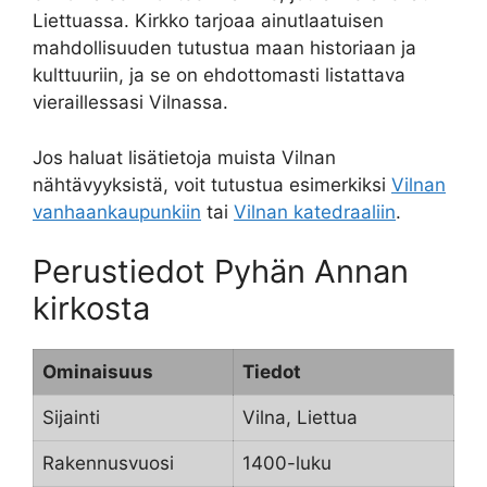
Liettuassa. Kirkko tarjoaa ainutlaatuisen
mahdollisuuden tutustua maan historiaan ja
kulttuuriin, ja se on ehdottomasti listattava
vieraillessasi Vilnassa.
Jos haluat lisätietoja muista Vilnan
nähtävyyksistä, voit tutustua esimerkiksi
Vilnan
vanhaankaupunkiin
tai
Vilnan katedraaliin
.
Perustiedot Pyhän Annan
kirkosta
Ominaisuus
Tiedot
Sijainti
Vilna, Liettua
Rakennusvuosi
1400-luku