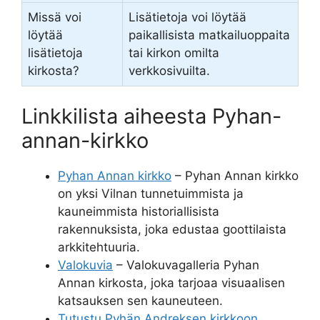
Missä voi
Lisätietoja voi löytää
löytää
paikallisista matkailuoppaita
lisätietoja
tai kirkon omilta
kirkosta?
verkkosivuilta.
Linkkilista aiheesta Pyhan-
annan-kirkko
Pyhan Annan kirkko
– Pyhan Annan kirkko
on yksi Vilnan tunnetuimmista ja
kauneimmista historiallisista
rakennuksista, joka edustaa goottilaista
arkkitehtuuria.
Valokuvia
– Valokuvagalleria Pyhan
Annan kirkosta, joka tarjoaa visuaalisen
katsauksen sen kauneuteen.
Tutustu Pyhän Andreksen kirkkoon