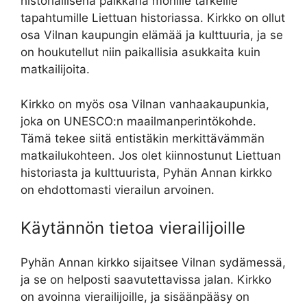
historiallisena paikkana monille tärkeille
tapahtumille Liettuan historiassa. Kirkko on ollut
osa Vilnan kaupungin elämää ja kulttuuria, ja se
on houkutellut niin paikallisia asukkaita kuin
matkailijoita.
Kirkko on myös osa Vilnan vanhaakaupunkia,
joka on UNESCO:n maailmanperintökohde.
Tämä tekee siitä entistäkin merkittävämmän
matkailukohteen. Jos olet kiinnostunut Liettuan
historiasta ja kulttuurista, Pyhän Annan kirkko
on ehdottomasti vierailun arvoinen.
Käytännön tietoa vierailijoille
Pyhän Annan kirkko sijaitsee Vilnan sydämessä,
ja se on helposti saavutettavissa jalan. Kirkko
on avoinna vierailijoille, ja sisäänpääsy on