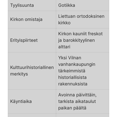
Tyylisuunta
Gotiikka
Liettuan ortodoksinen
Kirkon omistaja
kirkko
Kirkon kauniit freskot
Erityispiirteet
ja barokkityylinen
alttari
Yksi Vilnan
vanhankaupungin
Kulttuurihistoriallinen
tärkeimmistä
merkitys
historiallisista
rakennuksista
Avoinna päivittäin,
Käyntiaika
tarkista aikataulut
paikan päältä