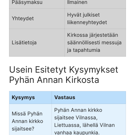
Pääsymaksu
Ilmainen
Hyvät julkiset
Yhteydet
liikenneyhteydet
Kirkossa järjestetään
Lisätietoja
säännöllisesti messuja
ja tapahtumia
Usein Esitetyt Kysymykset
Pyhän Annan Kirkosta
Kysymys
Vastaus
Pyhän Annan kirkko
Missä Pyhän
sijaitsee Vilnassa,
Annan kirkko
Liettuassa, lähellä Vilnan
sijaitsee?
vanhaa kaupunkia.