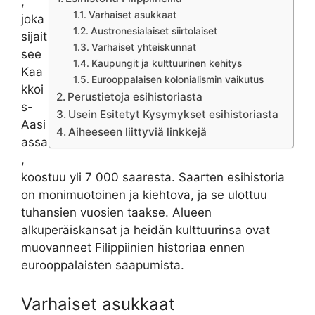
,
Varhaiset asukkaat
joka
Austronesialaiset siirtolaiset
sijait
Varhaiset yhteiskunnat
see
Kaupungit ja kulttuurinen kehitys
Kaa
Eurooppalaisen kolonialismin vaikutus
kkoi
Perustietoja esihistoriasta
s-
Usein Esitetyt Kysymykset esihistoriasta
Aasi
Aiheeseen liittyviä linkkejä
assa
,
koostuu yli 7 000 saaresta. Saarten esihistoria
on monimuotoinen ja kiehtova, ja se ulottuu
tuhansien vuosien taakse. Alueen
alkuperäiskansat ja heidän kulttuurinsa ovat
muovanneet Filippiinien historiaa ennen
eurooppalaisten saapumista.
Varhaiset asukkaat