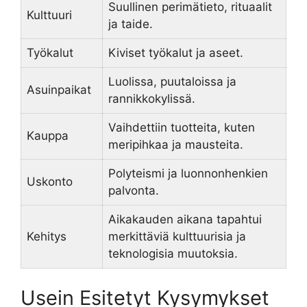
Suullinen perimätieto, rituaalit
Kulttuuri
ja taide.
Työkalut
Kiviset työkalut ja aseet.
Luolissa, puutaloissa ja
Asuinpaikat
rannikkokylissä.
Vaihdettiin tuotteita, kuten
Kauppa
meripihkaa ja mausteita.
Polyteismi ja luonnonhenkien
Uskonto
palvonta.
Aikakauden aikana tapahtui
Kehitys
merkittäviä kulttuurisia ja
teknologisia muutoksia.
Usein Esitetyt Kysymykset