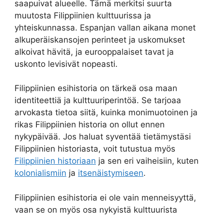
saapuivat alueelle. Tämä merkitsi suurta
muutosta Filippiinien kulttuurissa ja
yhteiskunnassa. Espanjan vallan aikana monet
alkuperäiskansojen perinteet ja uskomukset
alkoivat hävitä, ja eurooppalaiset tavat ja
uskonto levisivät nopeasti.
Filippiinien esihistoria on tärkeä osa maan
identiteettiä ja kulttuuriperintöä. Se tarjoaa
arvokasta tietoa siitä, kuinka monimuotoinen ja
rikas Filippiinien historia on ollut ennen
nykypäivää. Jos haluat syventää tietämystäsi
Filippiinien historiasta, voit tutustua myös
Filippiinien historiaan
ja sen eri vaiheisiin, kuten
kolonialismiin
ja
itsenäistymiseen
.
Filippiinien esihistoria ei ole vain menneisyyttä,
vaan se on myös osa nykyistä kulttuurista