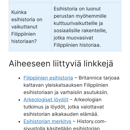
Esihistoria on luonut
Kuinka
perustan myöhemmille
esihistoria on
kulttuurivaikutteille ja
vaikuttanut
sosiaalisille rakenteille,
Filippiinien
jotka muovasivat
historiaan?
Filippiinien historiaa.
Aiheeseen liittyviä linkkejä
Filippiinien esihistoria
– Britannica tarjoaa
kattavan yleiskatsauksen Filippiinien
esihistoriaan ja varhaisiin asutuksiin.
Arkeologiset löydöt
– Arkeologian
tutkimus ja löydöt, jotka valottavat
esihistorian aikakauden elämää.
Esihistorian merkitys
– History.com-
sivustolla käsitellään esihistorian