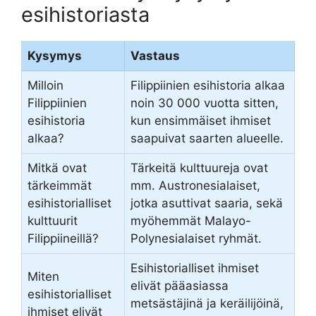
esihistoriasta
Kysymys
Vastaus
Milloin
Filippiinien esihistoria alkaa
Filippiinien
noin 30 000 vuotta sitten,
esihistoria
kun ensimmäiset ihmiset
alkaa?
saapuivat saarten alueelle.
Mitkä ovat
Tärkeitä kulttuureja ovat
tärkeimmät
mm. Austronesialaiset,
esihistorialliset
jotka asuttivat saaria, sekä
kulttuurit
myöhemmät Malayo-
Filippiineillä?
Polynesialaiset ryhmät.
Esihistorialliset ihmiset
Miten
elivät pääasiassa
esihistorialliset
metsästäjinä ja keräilijöinä,
ihmiset elivät