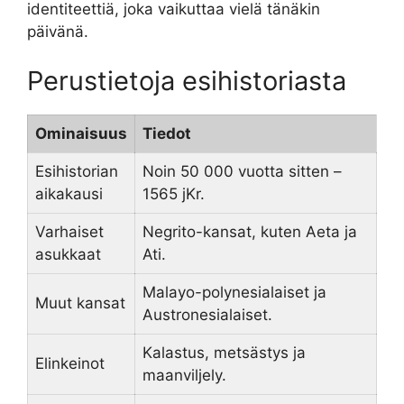
identiteettiä, joka vaikuttaa vielä tänäkin
päivänä.
Perustietoja esihistoriasta
Ominaisuus
Tiedot
Esihistorian
Noin 50 000 vuotta sitten –
aikakausi
1565 jKr.
Varhaiset
Negrito-kansat, kuten Aeta ja
asukkaat
Ati.
Malayo-polynesialaiset ja
Muut kansat
Austronesialaiset.
Kalastus, metsästys ja
Elinkeinot
maanviljely.