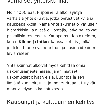
Varhaiset yhteiskunnat
Noin 1000 eaa. Filippiineillä alkoi syntyä
varhaisia yhteiskuntia, jotka perustivat kyliä ja
kauppapaikkoja. Nämä yhteiskunnat olivat usein
hierarkkisia, ja niissä oli johtajia, jotka hallitsivat
paikallisia resursseja. Kauppa muiden alueiden,
kuten
Kiinan
ja
Intian
, kanssa kehittyi, mikä
johti kulttuurien vaihdantaan ja uusien ideoiden
leviämiseen.
Yhteiskunnat alkoivat myös kehittää omia
uskomusjärjestelmiään, ja animistiset
uskomukset olivat yleisiä. Luontoa ja sen
ilmiöitä kunnioitettiin, ja monet rituaalit liittyivät
maanviljelyyn ja kalastukseen.
Kaupungit ja kulttuurinen kehitys