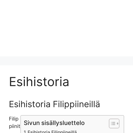
Esihistoria
Esihistoria Filippiineillä
Filip
Sivun sisällysluettelo
piinit
Esihistoria Filippiineillä