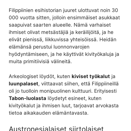
Filippiinien esihistorian juuret ulottuvat noin 30
000 vuotta sitten, jolloin ensimmäiset asukkaat
saapuivat saarten alueelle. Nämä varhaiset
ihmiset olivat metsästäjiä ja keräilijöitä, ja he
elivät pienissä, liikkuvissa yhteisöissä. Heidän
elämänsä perustui luonnonvarojen
hyödyntämiseen, ja he käyttivät kivityökaluja ja
muita primitiivisiä välineitä.
Arkeologiset löydöt, kuten
kiviset työkalut
ja
luunpalaset
, viittaavat siihen, että Filippiineillä
oli jo tuolloin monipuolinen kulttuuri. Erityisesti
Tabon-luolasta
löydetyt esineet, kuten
kivityökalut ja ihmisen luut, tarjoavat arvokasta
tietoa aikakauden elämäntavasta.
Austronesialaiset siirtolaiset