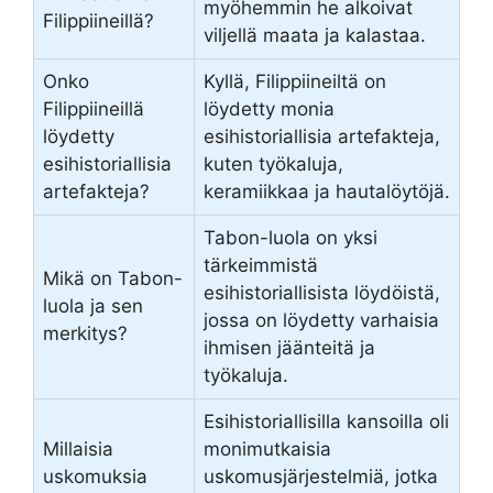
myöhemmin he alkoivat
Filippiineillä?
viljellä maata ja kalastaa.
Onko
Kyllä, Filippiineiltä on
Filippiineillä
löydetty monia
löydetty
esihistoriallisia artefakteja,
esihistoriallisia
kuten työkaluja,
artefakteja?
keramiikkaa ja hautalöytöjä.
Tabon-luola on yksi
tärkeimmistä
Mikä on Tabon-
esihistoriallisista löydöistä,
luola ja sen
jossa on löydetty varhaisia
merkitys?
ihmisen jäänteitä ja
työkaluja.
Esihistoriallisilla kansoilla oli
Millaisia
monimutkaisia
uskomuksia
uskomusjärjestelmiä, jotka