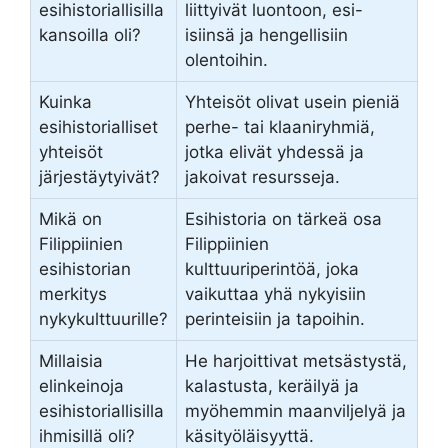
esihistoriallisilla
liittyivät luontoon, esi-
kansoilla oli?
isiinsä ja hengellisiin
olentoihin.
Kuinka
Yhteisöt olivat usein pieniä
esihistorialliset
perhe- tai klaaniryhmiä,
yhteisöt
jotka elivät yhdessä ja
järjestäytyivät?
jakoivat resursseja.
Mikä on
Esihistoria on tärkeä osa
Filippiinien
Filippiinien
esihistorian
kulttuuriperintöä, joka
merkitys
vaikuttaa yhä nykyisiin
nykykulttuurille?
perinteisiin ja tapoihin.
Millaisia
He harjoittivat metsästystä,
elinkeinoja
kalastusta, keräilyä ja
esihistoriallisilla
myöhemmin maanviljelyä ja
ihmisillä oli?
käsityöläisyyttä.