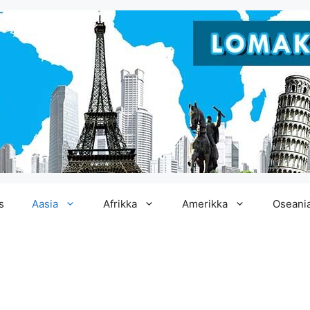
s
Aasia
Afrikka
Amerikka
Oseani