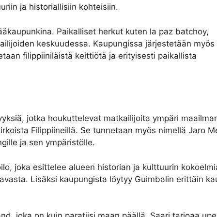
iin ja historiallisiin kohteisiin.
pääkaupunkina. Paikalliset herkut kuten la paz batchoy,
tkailijoiden keskuudessa. Kaupungissa järjestetään myös
an filippiiniläistä keittiötä ja erityisesti paikallista
vyyksiä, jotka houkuttelevat matkailijoita ympäri maailma
rkoista Filippiineillä. Se tunnetaan myös nimellä Jaro M
lle ja sen ympäristölle.
, joka esittelee alueen historian ja kulttuurin kokoelmia
ntavasta. Lisäksi kaupungista löytyy Guimbalin erittäin kau
and, joka on kuin paratiisi maan päällä. Saari tarjoaa upe