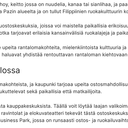
hoy, keitto jossa on nuudelia, kanaa tai sianlihaa, ja pa
 Pazin alueelta ja on tullut Filippiinien ruokakulttuurin k
uostoskeskuksia, joissa voi maistella paikallisia erikoisuu
ka tarjoavat erilaisia kansainvälisiä ruokalajeja ja paika
lle upeita rantalomakohteita, mielenkiintoista kulttuuria 
ka haluavat yhdistää rentouttavan rantaloman kiehtovaan k
lossa
 lomakohteista, ja kaupunki tarjoaa upeita ostosmahdollis
uttelevat sekä paikallisia että matkailijoita.
ta kauppakeskuksista. Täällä voit löytää laajan valikoima
 ravintolat ja elokuvateatteri tekevät tästä ostoskesku
usiness Park, jossa on runsaasti ostos- ja ruokailuvaiht