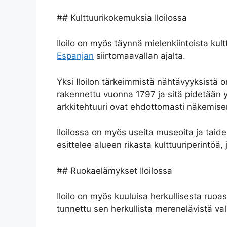
## Kulttuurikokemuksia Iloilossa
Iloilo on myös täynnä mielenkiintoista kult
Espanjan
siirtomaavallan ajalta.
Yksi Iloilon tärkeimmistä nähtävyyksist
rakennettu vuonna 1797 ja sitä pidetään yh
arkkitehtuuri ovat ehdottomasti näkemisen
Iloilossa on myös useita museoita ja taidega
esittelee alueen rikasta kulttuuriperintöä
## Ruokaelämykset Iloilossa
Iloilo on myös kuuluisa herkullisesta ruoas
tunnettu sen herkullista merenelävistä valm