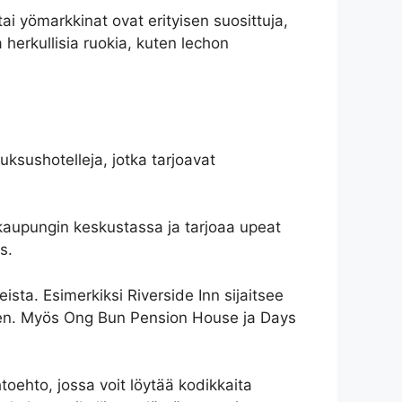
 tai yömarkkinat ovat erityisen suosittuja,
la herkullisia ruokia, kuten lechon
luksushotelleja, jotka tarjoavat
a kaupungin keskustassa ja tarjoaa upeat
s.
ista. Esimerkiksi Riverside Inn sijaitsee
ähden. Myös Ong Bun Pension House ja Days
toehto, jossa voit löytää kodikkaita