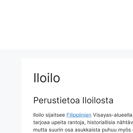
Iloilo
Perustietoa Iloilosta
Iloilo sijaitsee
Filippiinien
Visayas-alueella
tarjoaa upeita rantoja, historiallisia nähtä
mutta suurin osa asukkaista puhuu myös en