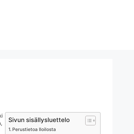
ki
Sivun sisällysluettelo
n,
Perustietoa Iloilosta