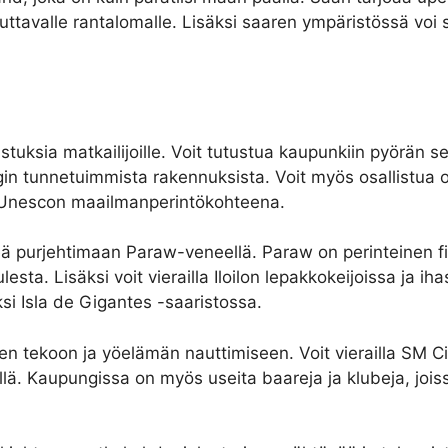
uttavalle rantalomalle. Lisäksi saaren ympäristössä voi s
rastuksia matkailijoille. Voit tutustua kaupunkiin pyörän se
 tunnetuimmista rakennuksista. Voit myös osallistua opas
u Unescon maailmanperintökohteena.
teä purjehtimaan Paraw-veneellä. Paraw on perinteinen filip
esta. Lisäksi voit vierailla Iloilon lepakkokeijoissa ja i
i Isla de Gigantes -saaristossa.
en tekoon ja yöelämän nauttimiseen. Voit vierailla SM Ci
lä. Kaupungissa on myös useita baareja ja klubeja, joissa 