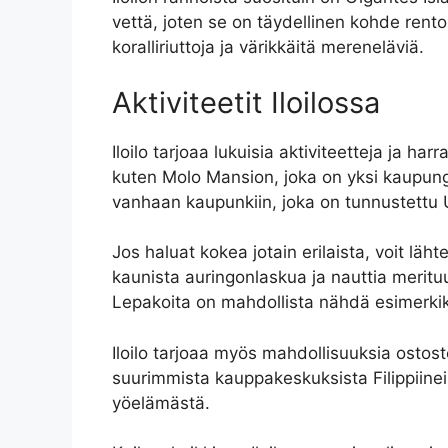
vettä, joten se on täydellinen kohde rento
koralliriuttoja ja värikkäitä mereneläviä.
Aktiviteetit Iloilossa
Iloilo tarjoaa lukuisia aktiviteetteja ja har
kuten Molo Mansion, joka on yksi kaupungin
vanhaan kaupunkiin, joka on tunnustett
Jos haluat kokea jotain erilaista, voit läh
kaunista auringonlaskua ja nauttia merituul
Lepakoita on mahdollista nähdä esimerkiks
Iloilo tarjoaa myös mahdollisuuksia ostost
suurimmista kauppakeskuksista Filippiineil
yöelämästä.