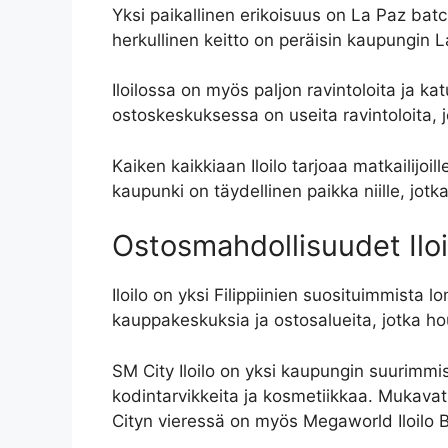
Yksi paikallinen erikoisuus on La Paz batc
herkullinen keitto on peräisin kaupungin La
Iloilossa on myös paljon ravintoloita ja kat
ostoskeskuksessa on useita ravintoloita, jot
Kaiken kaikkiaan Iloilo tarjoaa matkailijoi
kaupunki on täydellinen paikka niille, jot
Ostosmahdollisuudet Iloi
Iloilo on yksi Filippiinien suosituimmista
kauppakeskuksia ja ostosalueita, jotka houk
SM City Iloilo on yksi kaupungin suurimmis
kodintarvikkeita ja kosmetiikkaa. Mukavat
Cityn vieressä on myös Megaworld Iloilo B