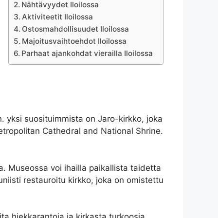
Nähtävyydet Iloilossa
Aktiviteetit Iloilossa
Ostosmahdollisuudet Iloilossa
Majoitusvaihtoehdot Iloilossa
Parhaat ajankohdat vierailla Iloilossa
n. yksi suosituimmista on Jaro-kirkko, joka
etropolitan Cathedral and National Shrine.
. Museossa voi ihailla paikallista taidetta
niisti restauroitu kirkko, joka on omistettu
ita hiekkarantoja ja kirkasta turkoosia