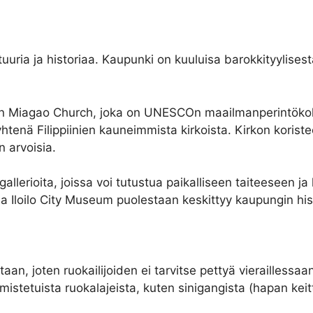
tuuria ja historiaa. Kaupunki on kuuluisa barokkityylisest
ä on Miagao Church, joka on UNESCOn maailmanperintöko
tenä Filippiinien kauneimmista kirkoista. Kirkon koristee
 arvoisia.
llerioita, joissa voi tutustua paikalliseen taiteeseen ja 
, ja Iloilo City Museum puolestaan keskittyy kaupungin hi
taan, joten ruokailijoiden ei tarvitse pettyä vieraillessa
istetuista ruokalajeista, kuten sinigangista (hapan keitt