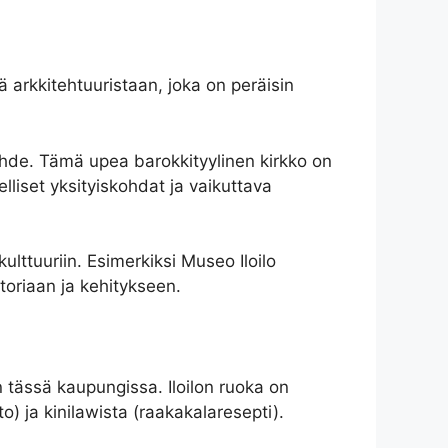
ä arkkitehtuuristaan, joka on peräisin
hde. Tämä upea barokkityylinen kirkko on
lliset yksityiskohdat ja vaikuttava
kulttuuriin. Esimerkiksi Museo Iloilo
storiaan ja kehitykseen.
an tässä kaupungissa. Iloilon ruoka on
o) ja kinilawista (raakakalaresepti).