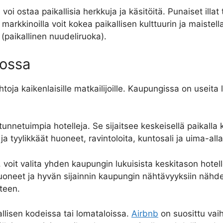
 voi ostaa paikallisia herkkuja ja käsitöitä. Punaiset illat
lä markkinoilla voit kokea paikallisen kulttuurin ja maistel
 (paikallinen nuudeliruoka).
lossa
htoja kaikenlaisille matkailijoille. Kaupungissa on useita 
tunnetuimpia hotelleja. Se sijaitsee keskeisellä paikall
ja tyylikkäät huoneet, ravintoloita, kuntosali ja uima-alla
voit valita yhden kaupungin lukuisista keskitason hotelle
ät huoneet ja hyvän sijainnin kaupungin nähtävyyksiin n
hteen.
allisen kodeissa tai lomataloissa.
Airbnb
on suosittu vaih