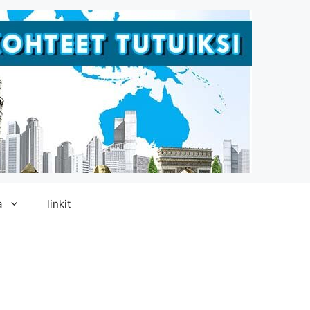
a
linkit