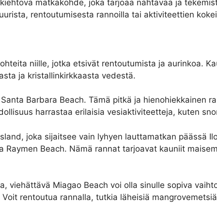
kiehtova matkakohde, joka tarjoaa nähtävää ja tekemistä ka
uurista, rentoutumisesta rannoilla tai aktiviteettien kok
kohteita niille, jotka etsivät rentoutumista ja aurinkoa. K
asta ja kristallinkirkkaasta vedestä.
on Santa Barbara Beach. Tämä pitkä ja hienohiekkainen r
lisuus harrastaa erilaisia vesiaktiviteetteja, kuten snor
and, joka sijaitsee vain lyhyen lauttamatkan päässä Iloi
ja Raymen Beach. Nämä rannat tarjoavat kauniit maisema
a, viehättävä Miagao Beach voi olla sinulle sopiva vaihto
oit rentoutua rannalla, tutkia läheisiä mangrovemetsiä t