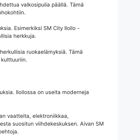
ahdettua valkosipulia päällä. Tämä
ohokohtiin.
ksia. Esimerkiksi SM City Iloilo -
llisia herkkuja.
ja herkullisia ruokaelämyksiä. Tämä
ulttuuriin.
uuksia. Iloilossa on useita moderneja
n vaatteita, elektroniikkaa,
ksesta suositun viihdekeskuksen. Aivan SM
oehtoja.