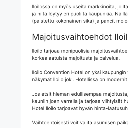
Iloilossa on myös useita markkinoita, joilta
ja niitä löytyy eri puolilta kaupunkia. Näil
(paistettu kokonainen sika) ja pancit molo
Majoitusvaihtoehdot Iloi
Iloilo tarjoaa monipuolisia majoitusvaihtoe
korkealaatuista majoitusta ja palvelua.
Iloilo Convention Hotel on yksi kaupungin 
näkymät Iloilo joki. Hotellissa on modernit 
Jos etsit hieman edullisempaa majoitusta, 
kauniin joen varrella ja tarjoaa viihtyis
Hotel Iloilo tarjoavat hyvän hinta-laatusu
Vaihtoehtoisesti voit valita asumisen paik