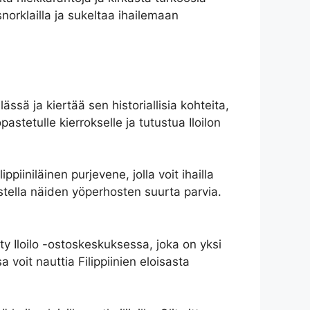
norklailla ja sukeltaa ihailemaan
lässä ja kiertää sen historiallisia kohteita,
tetulle kierrokselle ja tutustua Iloilon
piiniläinen purjevene, jolla voit ihailla
hastella näiden yöperhosten suurta parvia.
ty Iloilo -ostoskeskuksessa, joka on yksi
voit nauttia Filippiinien eloisasta