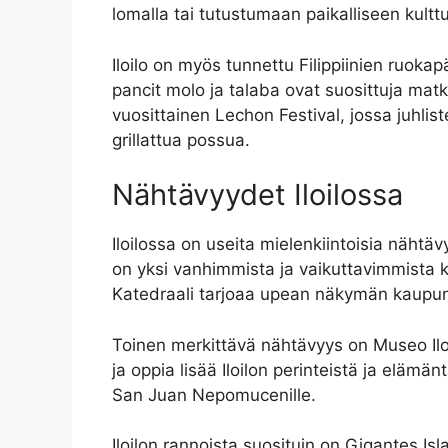
lomalla tai tutustumaan paikalliseen kulttuur
Iloilo on myös tunnettu Filippiinien ruoka
pancit molo ja talaba ovat suosittuja ma
vuosittainen Lechon Festival, jossa juhlisteta
grillattua possua.
Nähtävyydet Iloilossa
Iloilossa on useita mielenkiintoisia nähtä
on yksi vanhimmista ja vaikuttavimmista ki
Katedraali tarjoaa upean näkymän kaupungi
Toinen merkittävä nähtävyys on Museo Iloilo
ja oppia lisää Iloilon perinteistä ja elämä
San Juan Nepomucenille.
Iloilon rannoista suosituin on Gigantes Isl