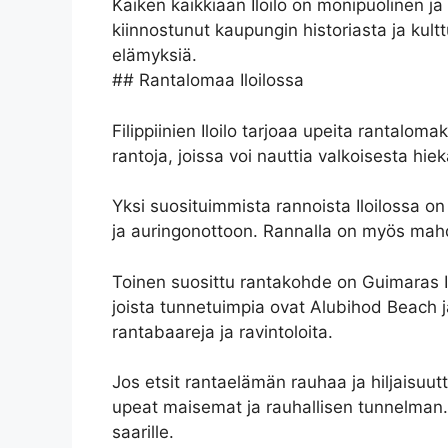
Kaiken kaikkiaan Iloilo on monipuolinen ja 
kiinnostunut kaupungin historiasta ja kultt
elämyksiä.
## Rantalomaa Iloilossa
Filippiinien Iloilo tarjoaa upeita rantaloma
rantoja, joissa voi nauttia valkoisesta hiek
Yksi suosituimmista rannoista Iloilossa 
ja auringonottoon. Rannalla on myös mahdol
Toinen suosittu rantakohde on Guimaras Isl
joista tunnetuimpia ovat Alubihod Beach 
rantabaareja ja ravintoloita.
Jos etsit rantaelämän rauhaa ja hiljaisuutt
upeat maisemat ja rauhallisen tunnelman. V
saarille.