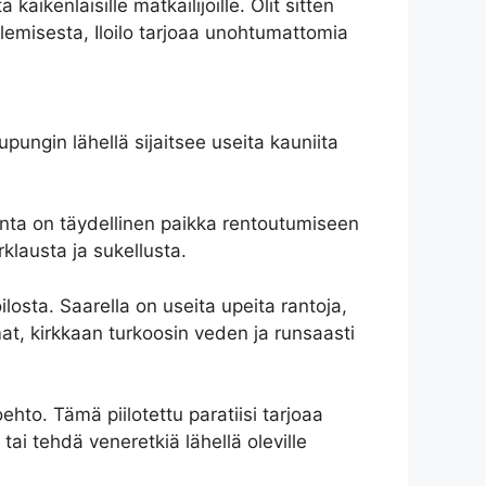
ikenlaisille matkailijoille. Olit sitten
eilemisesta, Iloilo tarjoaa unohtumattomia
aupungin lähellä sijaitsee useita kauniita
anta on täydellinen paikka rentoutumiseen
klausta ja sukellusta.
losta. Saarella on useita upeita rantoja,
t, kirkkaan turkoosin veden ja runsaasti
ehto. Tämä piilotettu paratiisi tarjoaa
ai tehdä veneretkiä lähellä oleville