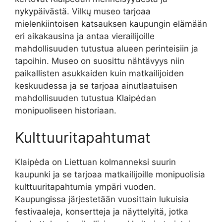
nykypäivästä. Vilkų museo tarjoaa
mielenkiintoisen katsauksen kaupungin elämään
eri aikakausina ja antaa vierailijoille
mahdollisuuden tutustua alueen perinteisiin ja
tapoihin. Museo on suosittu nähtävyys niin
paikallisten asukkaiden kuin matkailijoiden
keskuudessa ja se tarjoaa ainutlaatuisen
mahdollisuuden tutustua Klaipėdan
monipuoliseen historiaan.
Kulttuuritapahtumat
Klaipėda on Liettuan kolmanneksi suurin
kaupunki ja se tarjoaa matkailijoille monipuolisia
kulttuuritapahtumia ympäri vuoden.
Kaupungissa järjestetään vuosittain lukuisia
festivaaleja, konsertteja ja näyttelyitä, jotka