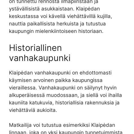
on tunnettu rennosta ilmapiiristään ja
ystävällisistä asukkaistaan. Klaipėdan
keskustassa voi kävellä viehättävillä kujilla,
nauttia paikallisista herkuista ja tutustua
kaupungin mielenkiintoiseen historiaan.
Historiallinen
vanhakaupunki
Klaipėdan vanhakaupunki on ehdottomasti
käymisen arvoinen paikka kaupungissa
vieraillessa. Vanhakaupunki on säilynyt hyvin
alkuperäisessä muodossaan, ja siellä voi ihailla
kauniita katukuvia, historiallisia rakennuksia ja
viehättäviä aukioita.
Matkailija voi tutustua esimerkiksi Klaipėdan
linnaan, joka on yksi kaupungin tunnetuimmista