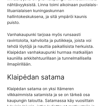
nähtävyyksistä. Linna toimi aikoinaan puolalais-
lituanialaisen kuningaskunnan
hallintokeskuksena, ja sitä ympäröi kaunis
puisto.
Vanhakaupunki tarjoaa myös runsaasti
ravintoloita, kahviloita ja putiikkeja, joista voi
tehdä löytöjä ja nauttia paikallisista herkuista.
Klaipėdan vanhakaupunki hurmaa matkailijan
kauniilla arkkitehtuurillaan ja tunnelmallisella
ilmapiirillään.
Klaipėdan satama
Klaipėdan satama on yksi Itämeren
vilkkaimmista satamista ja se on tärkeä osa
kaupungin taloutta. Satamassa käy vuosittain