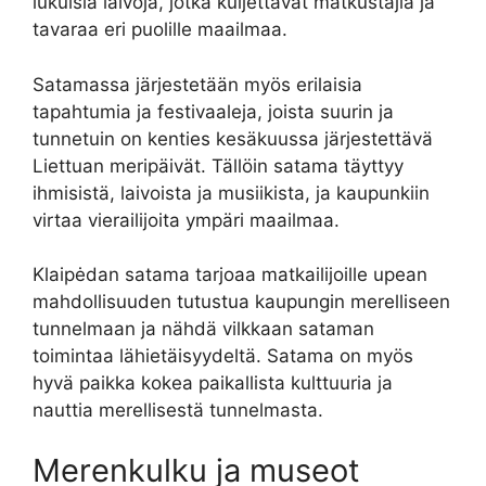
lukuisia laivoja, jotka kuljettavat matkustajia ja
tavaraa eri puolille maailmaa.
Satamassa järjestetään myös erilaisia
tapahtumia ja festivaaleja, joista suurin ja
tunnetuin on kenties kesäkuussa järjestettävä
Liettuan meripäivät. Tällöin satama täyttyy
ihmisistä, laivoista ja musiikista, ja kaupunkiin
virtaa vierailijoita ympäri maailmaa.
Klaipėdan satama tarjoaa matkailijoille upean
mahdollisuuden tutustua kaupungin merelliseen
tunnelmaan ja nähdä vilkkaan sataman
toimintaa lähietäisyydeltä. Satama on myös
hyvä paikka kokea paikallista kulttuuria ja
nauttia merellisestä tunnelmasta.
Merenkulku ja museot