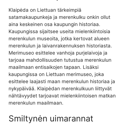
Klaipėda on Liettuan tärkeimpiä
satamakaupunkeja ja merenkulku onkin ollut
aina keskeinen osa kaupungin historiaa.
Kaupungissa sijaitsee useita mielenkiintoisia
merenkulun museoita, jotka kertovat alueen
merenkulun ja laivanrakennuksen historiasta.
Merimuseo esittelee vanhoja purjelaivoja ja
tarjoaa mahdollisuuden tutustua merenkulun
maailmaan entisaikojen tapaan. Lisäksi
kaupungissa on Liettuan merimuseo, joka
esittelee laajasti maan merenkulun historiaa ja
nykypäivää. Klaipėdan merenkulkuun liittyvät
nähtävyydet tarjoavat mielenkiintoisen matkan
merenkulun maailmaan.
Smiltynėn uimarannat