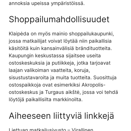
annoksia upeissa ympäristöissä.
Shoppailumahdollisuudet
Klaipėda on myös mainio shoppailukaupunki,
jossa matkailijat voivat löytää niin paikallisia
käsitöitä kuin kansainvälisiä brändituotteita.
Kaupungin keskustassa sijaitsee useita
ostoskeskuksia ja putiikkeja, jotka tarjoavat
laajan valikoiman vaatteita, koruja,
sisustustavaroita ja muita tuotteita. Suosittuja
ostospaikkoja ovat esimerkiksi Akropolis-
ostoskeskus ja Turgaus aikštė, jossa voi tehdä
löytöjä paikallisilta markkinoilta.
Aiheeseen liittyviä linkkejä
Liettuan matkailusivusto – Virallinen