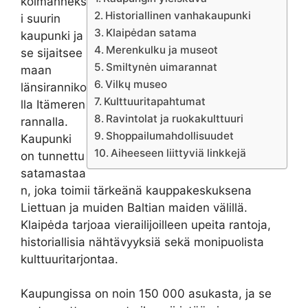
kolmanneks
Historiallinen vanhakaupunki
i suurin
Klaipėdan satama
kaupunki ja
Merenkulku ja museot
se sijaitsee
Smiltynėn uimarannat
maan
Vilkų museo
länsiranniko
Kulttuuritapahtumat
lla Itämeren
Ravintolat ja ruokakulttuuri
rannalla.
Shoppailumahdollisuudet
Kaupunki
Aiheeseen liittyviä linkkejä
on tunnettu
satamastaa
n, joka toimii tärkeänä kauppakeskuksena
Liettuan ja muiden Baltian maiden välillä.
Klaipėda tarjoaa vierailijoilleen upeita rantoja,
historiallisia nähtävyyksiä sekä monipuolista
kulttuuritarjontaa.
Kaupungissa on noin 150 000 asukasta, ja se