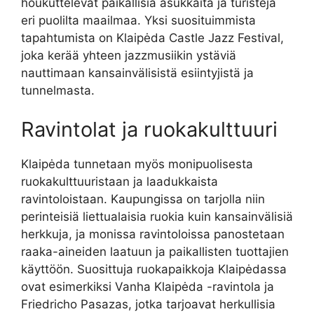
houkuttelevat paikallisia asukkaita ja turisteja
eri puolilta maailmaa. Yksi suosituimmista
tapahtumista on Klaipėda Castle Jazz Festival,
joka kerää yhteen jazzmusiikin ystäviä
nauttimaan kansainvälisistä esiintyjistä ja
tunnelmasta.
Ravintolat ja ruokakulttuuri
Klaipėda tunnetaan myös monipuolisesta
ruokakulttuuristaan ja laadukkaista
ravintoloistaan. Kaupungissa on tarjolla niin
perinteisiä liettualaisia ruokia kuin kansainvälisiä
herkkuja, ja monissa ravintoloissa panostetaan
raaka-aineiden laatuun ja paikallisten tuottajien
käyttöön. Suosittuja ruokapaikkoja Klaipėdassa
ovat esimerkiksi Vanha Klaipėda -ravintola ja
Friedricho Pasazas, jotka tarjoavat herkullisia