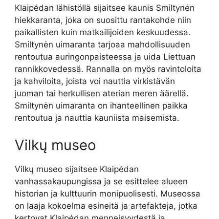
Klaipėdan lähistöllä sijaitsee kaunis Smiltynėn
hiekkaranta, joka on suosittu rantakohde niin
paikallisten kuin matkailijoiden keskuudessa.
Smiltynėn uimaranta tarjoaa mahdollisuuden
rentoutua auringonpaisteessa ja uida Liettuan
rannikkovedessä. Rannalla on myös ravintoloita
ja kahviloita, joista voi nauttia virkistävän
juoman tai herkullisen aterian meren äärellä.
Smiltynėn uimaranta on ihanteellinen paikka
rentoutua ja nauttia kauniista maisemista.
Vilkų museo
Vilkų museo sijaitsee Klaipėdan
vanhassakaupungissa ja se esittelee alueen
historian ja kulttuurin monipuolisesti. Museossa
on laaja kokoelma esineitä ja artefakteja, jotka
kertovat Klaipėdan menneisyydestä ja