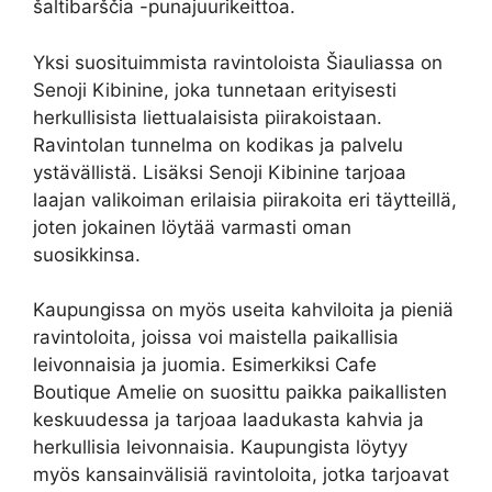
šaltibarščia -punajuurikeittoa.
Yksi suosituimmista ravintoloista Šiauliassa on
Senoji Kibinine, joka tunnetaan erityisesti
herkullisista liettualaisista piirakoistaan.
Ravintolan tunnelma on kodikas ja palvelu
ystävällistä. Lisäksi Senoji Kibinine tarjoaa
laajan valikoiman erilaisia piirakoita eri täytteillä,
joten jokainen löytää varmasti oman
suosikkinsa.
Kaupungissa on myös useita kahviloita ja pieniä
ravintoloita, joissa voi maistella paikallisia
leivonnaisia ja juomia. Esimerkiksi Cafe
Boutique Amelie on suosittu paikka paikallisten
keskuudessa ja tarjoaa laadukasta kahvia ja
herkullisia leivonnaisia. Kaupungista löytyy
myös kansainvälisiä ravintoloita, jotka tarjoavat