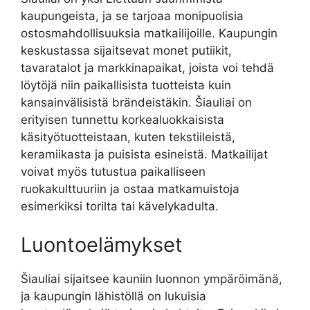
kaupungeista, ja se tarjoaa monipuolisia
ostosmahdollisuuksia matkailijoille. Kaupungin
keskustassa sijaitsevat monet putiikit,
tavaratalot ja markkinapaikat, joista voi tehdä
löytöjä niin paikallisista tuotteista kuin
kansainvälisistä brändeistäkin. Šiauliai on
erityisen tunnettu korkealuokkaisista
käsityötuotteistaan, kuten tekstiileistä,
keramiikasta ja puisista esineistä. Matkailijat
voivat myös tutustua paikalliseen
ruokakulttuuriin ja ostaa matkamuistoja
esimerkiksi torilta tai kävelykadulta.
Luontoelämykset
Šiauliai sijaitsee kauniin luonnon ympäröimänä,
ja kaupungin lähistöllä on lukuisia