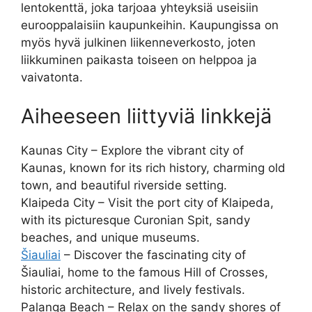
lentokenttä, joka tarjoaa yhteyksiä useisiin
eurooppalaisiin kaupunkeihin. Kaupungissa on
myös hyvä julkinen liikenneverkosto, joten
liikkuminen paikasta toiseen on helppoa ja
vaivatonta.
Aiheeseen liittyviä linkkejä
Kaunas City – Explore the vibrant city of
Kaunas, known for its rich history, charming old
town, and beautiful riverside setting.
Klaipeda City – Visit the port city of Klaipeda,
with its picturesque Curonian Spit, sandy
beaches, and unique museums.
Šiauliai
– Discover the fascinating city of
Šiauliai, home to the famous Hill of Crosses,
historic architecture, and lively festivals.
Palanga Beach – Relax on the sandy shores of