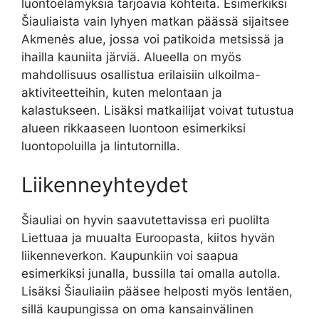
luontoelämyksiä tarjoavia kohteita. Esimerkiksi
Šiauliaista vain lyhyen matkan päässä sijaitsee
Akmenės alue, jossa voi patikoida metsissä ja
ihailla kauniita järviä. Alueella on myös
mahdollisuus osallistua erilaisiin ulkoilma-
aktiviteetteihin, kuten melontaan ja
kalastukseen. Lisäksi matkailijat voivat tutustua
alueen rikkaaseen luontoon esimerkiksi
luontopoluilla ja lintutornilla.
Liikenneyhteydet
Šiauliai on hyvin saavutettavissa eri puolilta
Liettuaa ja muualta Euroopasta, kiitos hyvän
liikenneverkon. Kaupunkiin voi saapua
esimerkiksi junalla, bussilla tai omalla autolla.
Lisäksi Šiauliaiin pääsee helposti myös lentäen,
sillä kaupungissa on oma kansainvälinen