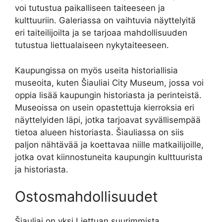
voi tutustua paikalliseen taiteeseen ja
kulttuuriin. Galeriassa on vaihtuvia näyttelyitä
eri taiteilijoilta ja se tarjoaa mahdollisuuden
tutustua liettualaiseen nykytaiteeseen.
Kaupungissa on myös useita historiallisia
museoita, kuten Šiauliai City Museum, jossa voi
oppia lisää kaupungin historiasta ja perinteistä.
Museoissa on usein opastettuja kierroksia eri
näyttelyiden läpi, jotka tarjoavat syvällisempää
tietoa alueen historiasta. Šiauliassa on siis
paljon nähtävää ja koettavaa niille matkailijoille,
jotka ovat kiinnostuneita kaupungin kulttuurista
ja historiasta.
Ostosmahdollisuudet
Šiauliai on yksi Liettuan suurimmista