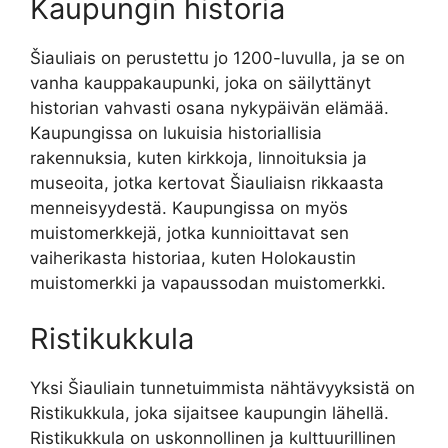
Kaupungin historia
Šiauliais on perustettu jo 1200-luvulla, ja se on
vanha kauppakaupunki, joka on säilyttänyt
historian vahvasti osana nykypäivän elämää.
Kaupungissa on lukuisia historiallisia
rakennuksia, kuten kirkkoja, linnoituksia ja
museoita, jotka kertovat Šiauliaisn rikkaasta
menneisyydestä. Kaupungissa on myös
muistomerkkejä, jotka kunnioittavat sen
vaiherikasta historiaa, kuten Holokaustin
muistomerkki ja vapaussodan muistomerkki.
Ristikukkula
Yksi Šiauliain tunnetuimmista nähtävyyksistä on
Ristikukkula, joka sijaitsee kaupungin lähellä.
Ristikukkula on uskonnollinen ja kulttuurillinen