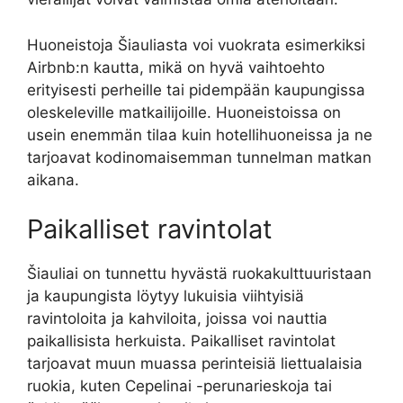
Huoneistoja Šiauliasta voi vuokrata esimerkiksi
Airbnb:n kautta, mikä on hyvä vaihtoehto
erityisesti perheille tai pidempään kaupungissa
oleskeleville matkailijoille. Huoneistoissa on
usein enemmän tilaa kuin hotellihuoneissa ja ne
tarjoavat kodinomaisemman tunnelman matkan
aikana.
Paikalliset ravintolat
Šiauliai on tunnettu hyvästä ruokakulttuuristaan
ja kaupungista löytyy lukuisia viihtyisiä
ravintoloita ja kahviloita, joissa voi nauttia
paikallisista herkuista. Paikalliset ravintolat
tarjoavat muun muassa perinteisiä liettualaisia
ruokia, kuten Cepelinai -perunarieskoja tai