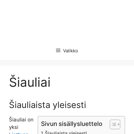
Valikko
Šiauliai
Šiauliaista yleisesti
Šiauliai on
Sivun sisällysluettelo
yksi
Šiauliaista yleisesti