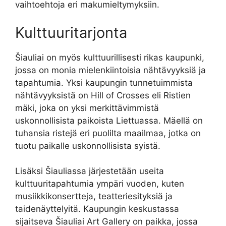
vaihtoehtoja eri makumieltymyksiin.
Kulttuuritarjonta
Šiauliai on myös kulttuurillisesti rikas kaupunki,
jossa on monia mielenkiintoisia nähtävyyksiä ja
tapahtumia. Yksi kaupungin tunnetuimmista
nähtävyyksistä on Hill of Crosses eli Ristien
mäki, joka on yksi merkittävimmistä
uskonnollisista paikoista Liettuassa. Mäellä on
tuhansia ristejä eri puolilta maailmaa, jotka on
tuotu paikalle uskonnollisista syistä.
Lisäksi Šiauliassa järjestetään useita
kulttuuritapahtumia ympäri vuoden, kuten
musiikkikonsertteja, teatteriesityksiä ja
taidenäyttelyitä. Kaupungin keskustassa
sijaitseva Šiauliai Art Gallery on paikka, jossa