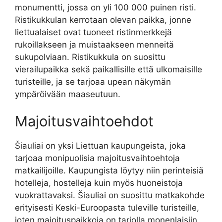
monumentti, jossa on yli 100 000 puinen risti.
Ristikukkulan kerrotaan olevan paikka, jonne
liettualaiset ovat tuoneet ristinmerkkejä
rukoillakseen ja muistaakseen menneitä
sukupolviaan. Ristikukkula on suosittu
vierailupaikka sekä paikallisille että ulkomaisille
turisteille, ja se tarjoaa upean näkymän
ympäröivään maaseutuun.
Majoitusvaihtoehdot
Šiauliai on yksi Liettuan kaupungeista, joka
tarjoaa monipuolisia majoitusvaihtoehtoja
matkailijoille. Kaupungista löytyy niin perinteisiä
hotelleja, hostelleja kuin myös huoneistoja
vuokrattavaksi. Šiauliai on suosittu matkakohde
erityisesti Keski-Euroopasta tuleville turisteille,
joten majoituspaikkoja on tarjolla monenlaisiin