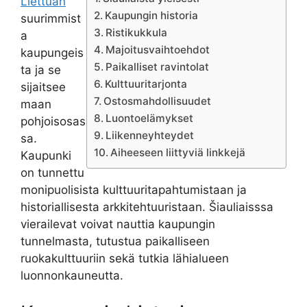
Liettuan
Kaupungin historia
suurimmist
Ristikukkula
a
Majoitusvaihtoehdot
kaupungeis
Paikalliset ravintolat
ta ja se
Kulttuuritarjonta
sijaitsee
Ostosmahdollisuudet
maan
Luontoelämykset
pohjoisosas
Liikenneyhteydet
sa.
Aiheeseen liittyviä linkkejä
Kaupunki
on tunnettu
monipuolisista kulttuuritapahtumistaan ja
historiallisesta arkkitehtuuristaan. Šiauliaisssa
vierailevat voivat nauttia kaupungin
tunnelmasta, tutustua paikalliseen
ruokakulttuuriin sekä tutkia lähialueen
luonnonkauneutta.