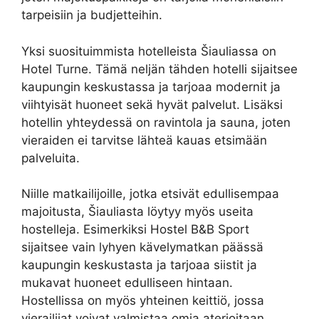
tarpeisiin ja budjetteihin.
Yksi suosituimmista hotelleista Šiauliassa on
Hotel Turne. Tämä neljän tähden hotelli sijaitsee
kaupungin keskustassa ja tarjoaa modernit ja
viihtyisät huoneet sekä hyvät palvelut. Lisäksi
hotellin yhteydessä on ravintola ja sauna, joten
vieraiden ei tarvitse lähteä kauas etsimään
palveluita.
Niille matkailijoille, jotka etsivät edullisempaa
majoitusta, Šiauliasta löytyy myös useita
hostelleja. Esimerkiksi Hostel B&B Sport
sijaitsee vain lyhyen kävelymatkan päässä
kaupungin keskustasta ja tarjoaa siistit ja
mukavat huoneet edulliseen hintaan.
Hostellissa on myös yhteinen keittiö, jossa
vierailijat voivat valmistaa omia aterioitaan.