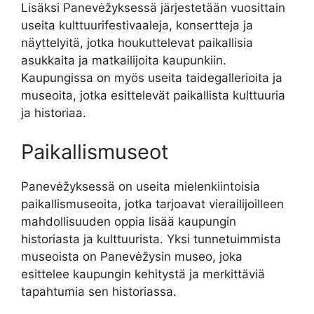
Lisäksi Panevėžyksessä järjestetään vuosittain
useita kulttuurifestivaaleja, konsertteja ja
näyttelyitä, jotka houkuttelevat paikallisia
asukkaita ja matkailijoita kaupunkiin.
Kaupungissa on myös useita taidegallerioita ja
museoita, jotka esittelevät paikallista kulttuuria
ja historiaa.
Paikallismuseot
Panevėžyksessä on useita mielenkiintoisia
paikallismuseoita, jotka tarjoavat vierailijoilleen
mahdollisuuden oppia lisää kaupungin
historiasta ja kulttuurista. Yksi tunnetuimmista
museoista on Panevėžysin museo, joka
esittelee kaupungin kehitystä ja merkittäviä
tapahtumia sen historiassa.