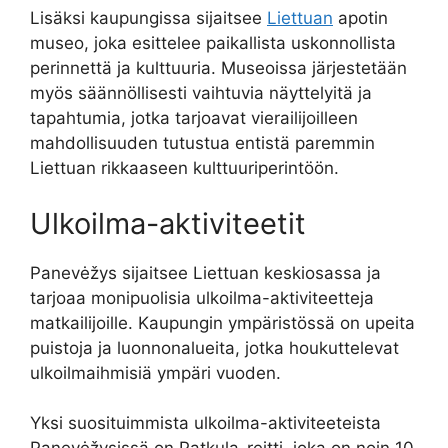
Lisäksi kaupungissa sijaitsee
Liettuan
apotin
museo, joka esittelee paikallista uskonnollista
perinnettä ja kulttuuria. Museoissa järjestetään
myös säännöllisesti vaihtuvia näyttelyitä ja
tapahtumia, jotka tarjoavat vierailijoilleen
mahdollisuuden tutustua entistä paremmin
Liettuan rikkaaseen kulttuuriperintöön.
Ulkoilma-aktiviteetit
Panevėžys sijaitsee Liettuan keskiosassa ja
tarjoaa monipuolisia ulkoilma-aktiviteetteja
matkailijoille. Kaupungin ympäristössä on upeita
puistoja ja luonnonalueita, jotka houkuttelevat
ulkoilmaihmisiä ympäri vuoden.
Yksi suosituimmista ulkoilma-aktiviteeteista