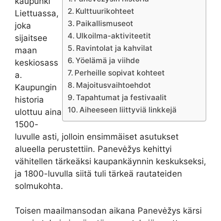
kaupunki
Kulttuurikohteet
Liettuassa,
Paikallismuseot
joka
Ulkoilma-aktiviteetit
sijaitsee
Ravintolat ja kahvilat
maan
Yöelämä ja viihde
keskiosass
Perheille sopivat kohteet
a.
Majoitusvaihtoehdot
Kaupungin
Tapahtumat ja festivaalit
historia
Aiheeseen liittyviä linkkejä
ulottuu aina
1500-
luvulle asti, jolloin ensimmäiset asutukset
alueella perustettiin. Panevėžys kehittyi
vähitellen tärkeäksi kaupankäynnin keskukseksi,
ja 1800-luvulla siitä tuli tärkeä rautateiden
solmukohta.
Toisen maailmansodan aikana Panevėžys kärsi