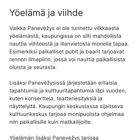
Yöelämä ja viihde
Vaikka Panevėžys ei ole tunnettu vilkkaasta
yöelämästä, kaupungissa on silti mahdollista
nauttia viihteestä ja illanvietosta monella tapaa.
Esimerkiksi paikalliset pubit ja baarit tarjoavat
rennon ilmapiirin, jossa voi nauttia paikallisista
oluista ja seurasta.
Lisäksi Panevėžysissä järjestetään erilaisia
tapahtumia ja kulttuuritapahtumia läpi vuoden,
kuten konsertteja, teatteriesityksiä ja
näyttelyitä. Kaupungin keskustassa sijaitseva
kulttuurikeskus tarjoaa monipuolista ohjelmaa
niin paikallisille kuin matkailijoille.
Yöelämän lisäksi Panevėžys tarjoaa