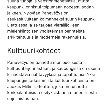
suuria tuhoja ja väestönmenetyksiä, mutta
kaupunki onnistui toipumaan nopeasti sodan
jälkeen. Nykyään Panevėžys on
asukasluvultaan kolmanneksi suurin kaupunki
Liettuassa ja se tarjoaa vierailijoilleen
mielenkiintoisen yhdistelmän perinteistä
arkkitehtuuria ja moderneja rakennuksia.
Kulttuurikohteet
Panevėžys on tunnettu monipuolisesta
kulttuuritarjonnastaan, ja kaupungissa on useita
kiinnostavia nähtävyyksiä ja tapahtumia. Yksi
kaupungin tärkeimmistä kulttuurikohteista on
Juozas Miltinis -teatteri, joka on tunnettu
korkealaatuisista esityksistään ja taiteellisesta
ohjelmistostaan.