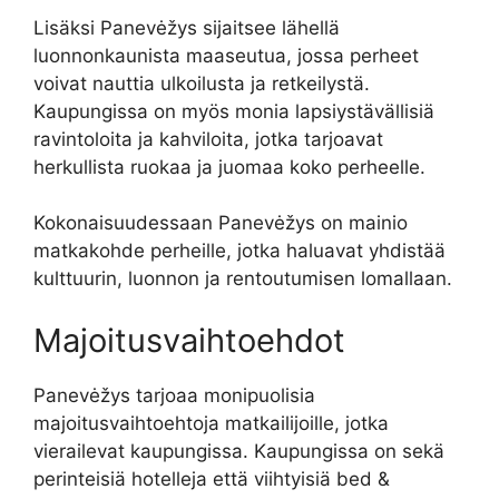
Lisäksi Panevėžys sijaitsee lähellä
luonnonkaunista maaseutua, jossa perheet
voivat nauttia ulkoilusta ja retkeilystä.
Kaupungissa on myös monia lapsiystävällisiä
ravintoloita ja kahviloita, jotka tarjoavat
herkullista ruokaa ja juomaa koko perheelle.
Kokonaisuudessaan Panevėžys on mainio
matkakohde perheille, jotka haluavat yhdistää
kulttuurin, luonnon ja rentoutumisen lomallaan.
Majoitusvaihtoehdot
Panevėžys tarjoaa monipuolisia
majoitusvaihtoehtoja matkailijoille, jotka
vierailevat kaupungissa. Kaupungissa on sekä
perinteisiä hotelleja että viihtyisiä bed &