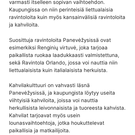
varmasti itselleen sopivan vaihtoehdon.
Kaupungissa on niin perinteisiä liettualaisia
ravintoloita kuin myös kansainvälisiä ravintoloita
ja kahviloita.
Suosittuja ravintoloita Panevėžysissä ovat
esimerkiksi Renginių virtuvė, joka tarjoaa
paikallista ruokaa laadukkaasti valmistettuna,
sekä Ravintola Orlando, jossa voi nauttia niin
liettualaisista kuin italialaisista herkuista.
Kahvilakulttuuri on vahvasti läsnä
Panevėžysissä, ja kaupungista löytyy useita
viihtyisiä kahviloita, joissa voi nauttia
herkullisista leivonnaisista ja tuoreesta kahvista.
Kahvilat tarjoavat myös usein
lounasvaihtoehtoja, jotka houkuttelevat
paikallisia ja matkailijoita.