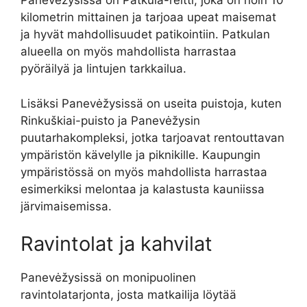
Panevėžysissä on Patkula-reitti, joka on noin 10
kilometrin mittainen ja tarjoaa upeat maisemat
ja hyvät mahdollisuudet patikointiin. Patkulan
alueella on myös mahdollista harrastaa
pyöräilyä ja lintujen tarkkailua.
Lisäksi Panevėžysissä on useita puistoja, kuten
Rinkuškiai-puisto ja Panevėžysin
puutarhakompleksi, jotka tarjoavat rentouttavan
ympäristön kävelylle ja piknikille. Kaupungin
ympäristössä on myös mahdollista harrastaa
esimerkiksi melontaa ja kalastusta kauniissa
järvimaisemissa.
Ravintolat ja kahvilat
Panevėžysissä on monipuolinen
ravintolatarjonta, josta matkailija löytää