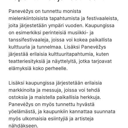
Panevėžys on tunnettu monista
mielenkiintoisista tapahtumista ja festivaaleista,
joita järjestetään ympäri vuoden. Kaupungissa
on esimerkiksi perinteisiä musiikki- ja
tanssifestivaaleja, joissa voi kokea paikallista
kulttuuria ja tunnelmaa. Lisäksi Panevėžys
järjestää erilaisia kulttuuritapahtumia, kuten
teatteriesityksiä ja näyttelyitä, jotka tarjoavat
elämyksiä koko perheelle.
Lisäksi kaupungissa järjestetään erilaisia
markkinoita ja messuja, joissa voi tehdä
ostoksia ja maistella paikallisia herkkuja.
Panevėžys on myös tunnettu hyvästä
yöelämästä, ja kaupunkiin kannattaa suunnata
myös ulkomaisia esiintyjiä ja artisteja
nähdäkseen.