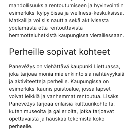
mahdollisuuksia rentoutumiseen ja hyvinvointiin
esimerkiksi kylpylöissä ja wellness-keskuksissa.
Matkailija voi siis nauttia sekä aktiivisesta
yöelämästä että rentouttavista
hemmotteluhetkistä kaupungissa vieraillessaan.
Perheille sopivat kohteet
Panevėžys on viehättävä kaupunki Liettuassa,
joka tarjoaa monia mielenkiintoisia nähtävyyksiä
ja aktiviteetteja perheille. Kaupungissa on
esimerkiksi kaunis puistoalue, jossa lapset
voivat leikkiä ja vanhemmat rentoutua. Lisäksi
Panevėžys tarjoaa erilaisia kulttuurikohteita,
kuten museoita ja gallerioita, jotka tarjoavat
opettavaista ja hauskaa tekemistä koko
perheelle.