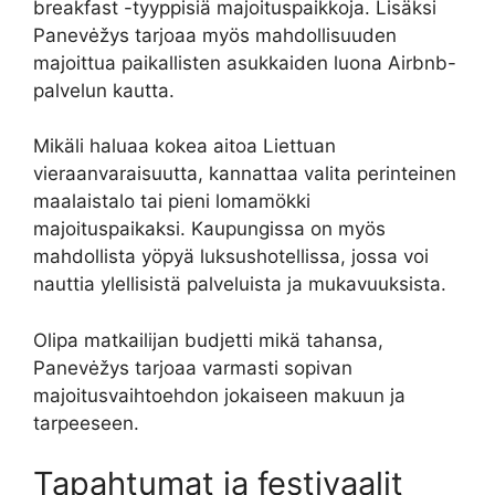
breakfast -tyyppisiä majoituspaikkoja. Lisäksi
Panevėžys tarjoaa myös mahdollisuuden
majoittua paikallisten asukkaiden luona Airbnb-
palvelun kautta.
Mikäli haluaa kokea aitoa Liettuan
vieraanvaraisuutta, kannattaa valita perinteinen
maalaistalo tai pieni lomamökki
majoituspaikaksi. Kaupungissa on myös
mahdollista yöpyä luksushotellissa, jossa voi
nauttia ylellisistä palveluista ja mukavuuksista.
Olipa matkailijan budjetti mikä tahansa,
Panevėžys tarjoaa varmasti sopivan
majoitusvaihtoehdon jokaiseen makuun ja
tarpeeseen.
Tapahtumat ja festivaalit